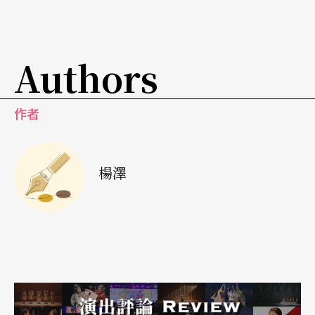
坐在排練場一角，我想起了梅生的「家庭傳統」一
說。我自知不是舞蹈界中人，更非任何嚴格藝術科
Authors
班出身；然而，出於對逝者濃濃的懷念，我願意率
先在這裡寫出我的回憶。偏向文學、戲劇的個人背
景使然，我的視線將從文藝傳統的周邊出發，調
作者
整、縮小，最後可以降落在，圍繞老林、曼菲和柱
子三人之間，現代舞的家庭傳奇上。
楊澤
三
預期中的死亡還是提前到來。為什麼更好的人總提
早離去，而「我」卻活了下來？午夜時分透過電
視，三十多年交情的老同學，曼菲獨舞《輓歌》的