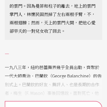
的雲門。因為曼菲和柱子的離去，地上的雲門
掌門人，林懷民固然掉了左右兩根手臂，不，
兩根翅膀；然而，天上的雲門大開，把他心愛
卻早夭的一對兒女收了回去。
一
一九八三年，紐約芭蕾舞界幾乎全員出動，齊聚於
一代大師喬治．巴蘭欽（George Balanchine）的告
別式上。巴蘭欽的好友、舞評人、也是長期的合作
者，梅生（F. Mason）事後回憶說，面對死亡，他
想起了至少一項長存的東西，那就是芭蕾舞本身的