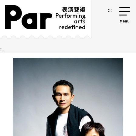
跳到主要內容區塊
網站導覽
:::
:::