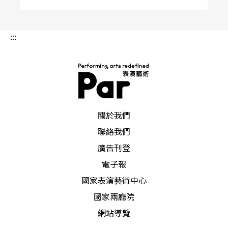
無一不透過舞台、透過動作被放大。而《輓歌》一
舞中，這具完美的舞者軀體，無疑留下了那個年
:::
代，最美麗堅毅的印記。
《輓歌》是一九八九年，老林在史詩性作品《薪
傳》之後，再度以中華民族主義的高姿態，為悼念
PAR 表演藝術雜誌
關於我們
彼岸六四天安門受難生靈所作的一支獨舞，一曲洋
聯絡我們
溢主觀抒情意味的哀歌。曼菲跳此舞時，年過三
廣告刊登
十，但她人天生單純，臉上純真的模樣，仍是濃濃
電子報
的少女味。依情理推，台上舞者應是代表台灣，或
國家表演藝術中心
說整個華人世界的「自由女神」；然而，曼菲不是
國家兩廳院
什麼女神，她只是平凡的人間少女。但，細細追究
網站導覽
起來，也只有曼菲，純真的台灣少女的典型，跳得