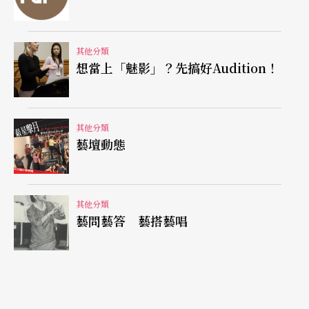
三月底，雲門完成曼菲的遺願，根據她生前擬定的
賓客名單，在八里排練場辦了一場告別派對。曼菲
其他分類
的親人、好友、學生都到了，飲酒、唱歌、跳舞，
想當上「魅影」？先搞好Audition！
在她生前燦爛耀眼的舞蹈形象底下，回憶他們心中
的曼菲，既是一種告別儀式，也是一種歡送的慶
其他分類
典，celebrating her memory。一眼望去，派對的
藝壇動態
前場與後場盡是曼菲和老林（林懷民）的學生，當
然還有曼菲的同門師姊妹，而前方台上更是曼菲學
其他分類
生許芳宜、布拉瑞揚及其他年輕舞者的天地——他
藝問藝答 藝搭藝唱
們賣力跳著自己編的舞，用來懷念一個曾經朝夕相
處的美妙靈魂，一個不遺餘力培養他們、promote
他們的導師。