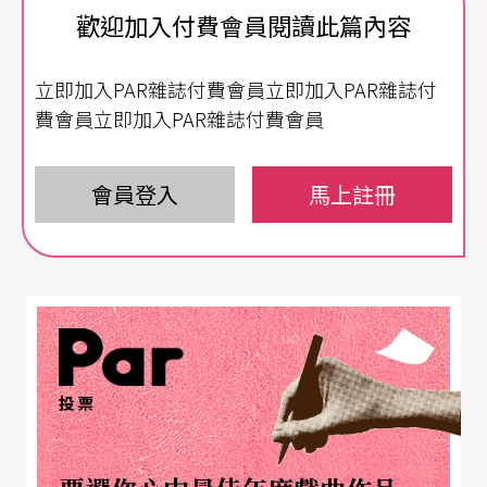
家庭傳統。
歡迎加入付費會員閱讀此篇內容
什麼是家庭傳統呢？依據梅生的看法，當天成千上
立即加入PAR雜誌付費會員立即加入PAR雜誌付
百，跑來參加喪禮且親自走過死者面前致哀的舞
費會員立即加入PAR雜誌付費會員
者，透過對巴蘭欽的那份敬愛，透過他們朝夕相
處、共同而嚴格的科班出身的背景，可說構成了一
會員登入
馬上註冊
個大家庭；而傳統則是，他們昔日從大師身上間接
或直接習得，可望傳之於後世的藝術見證。
梅生稍後邀齊了近九十人的作者群，編成《回憶巴
蘭欽》一書，於九一年出版。此書印行後，廣受讚
投票
揚，公認是理解巴蘭欽，也是理解二十世紀芭蕾舞
世界的重要作品。除了梅生廣發英雄帖，邀集眾多