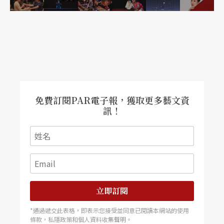
身影，清瘦卻強悍地映入腦海。儘管舞者已經優雅
下台，那支舞，仍是一個迴旋，接著一個迴旋，似
無止盡地，猝然挑起了倖存者的罪惡感。
死亡讓人悵然，卻也揭露人生與藝術的真實。
如同老林說的，她身上總有種「帥」。我以為，曼
免費訂閱PAR電子報，獲取更多藝文資
訊！
菲是個天生的舞者，就像天生的運動員，不單可以
肉身做出一系列不可能之舉，她的形體、動作，在
某個奇妙的瞬間，更足以超凡入聖。作為一名舞
者，我懷疑，曼菲極可能是台灣人有史以來條件最
好的：一百六十二公分的身高，手長五十六公分，
立即訂閱
腿長一百零二公分，體重四十八公斤（雲門服裝間
*通過遞交此表格，即表示您接受並同意已閱讀本網站的使用
一九九一年的資料），四肢修長所特有的輕盈感，
條款，私隱政策和個人資料收集聲明。