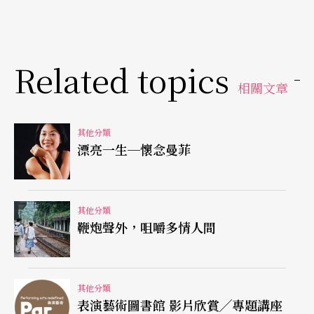
曼菲是我三十幾年前台大外文系的老同學，不可思
議地，我幾乎從旁參與了她人生的大半時光。伍國
柱（柱子）原是我回台在藝術學院戲劇系任教第一
Related topics
年，莎士比亞課上的高材生，接著在系上馬汀尼老
相關文章
師執導的學期製作《亨利四世》中，演出莎翁有名
的福斯塔夫一角，十多年來，對我及（我後來的妻
其他分類
漂亮一生─懷念曼菲
子）馬汀尼而言，可謂誼同師友，情同家人。天可
憐見，柱子得年三十六歲，曼菲五十一歲，都算英
才早逝；如果允許我在此挪用詩人楊牧——曼菲和
其他分類
鞭炮聲外，咀嚼多情人間
我大學時代共同的莎劇老師——的句子，他們的相
偕逝去，恰如「一場華麗而悲傷的歌劇，因雨取
消」。
其他分類
表演藝術圖書館 影片欣賞╱專題講座