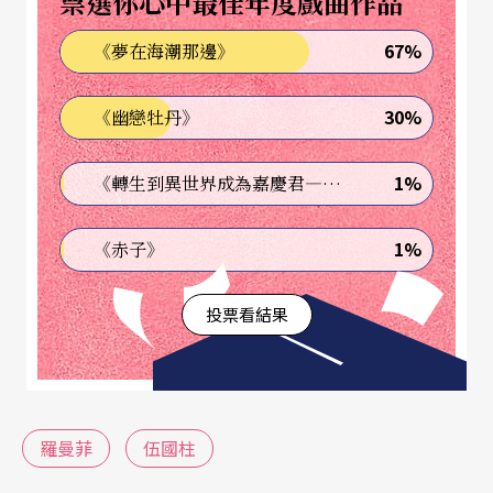
票選你心中最佳年度戲曲作品
圈內資深舞人寫下見證，他成功的原因也許就在
於，他對家庭傳統採取廣義解釋，從大師出身的聖
67%
《夢在海潮那邊》
彼得堡俄國皇家芭蕾學校，到他之後任教多年的紐
30%
《幽戀牡丹》
約美國芭蕾學校，直到他一手打造的紐約市立芭蕾
舞團，幾乎一網打盡了所有巴蘭欽的私淑和及門弟
1%
《轉生到異世界成為嘉慶君—發現我的祖先是詐騙集團!?》
子，以及猶健在的早年同門師兄弟、師姊妹。
1%
《赤子》
二
投票看結果
短短兩個多月裡，雲門舞集2客座編舞家
伍國柱
、總
監
羅曼菲
相繼病逝關渡的和信癌症醫院，也因此離
開了，以林懷民為核心，以八里雲門排練場為基地
的現代舞大家庭。
羅曼菲
伍國柱