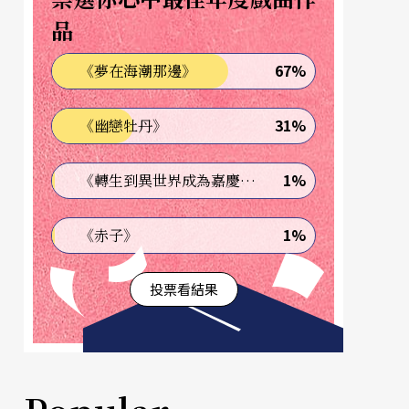
品
67%
《夢在海潮那邊》
31%
《幽戀牡丹》
1%
《轉生到異世界成為嘉慶君—發現我的祖先是詐騙集團!?》
1%
《赤子》
投票看結果