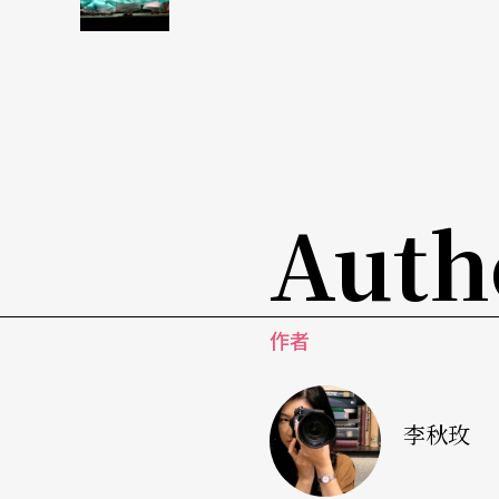
班多拉可以作為一種獨奏樂器。此外，樂團也
器，甚至西洋長笛等。
悅耳動聽的琴聲、流傳千年的古樂器加上多采
將是一場聽覺與視覺兼具的饗宴。
Auth
作者
李秋玫