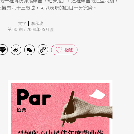
的一種傳統彈撥樂器「班多拉」，這種樂器的造型特別，
但擁有六十三根弦，可以表現的曲目十分寬廣。
|
文字
李秋玫
第185期 / 2008年05月號
收藏
投票
票選你心中最佳年度戲曲作