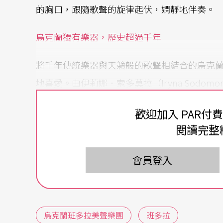
的胸口，跟隨歌聲的旋律起伏，嫻靜地伴奏。
烏克蘭獨有樂器，歷史超過千年
將千年傳統樂器與天籟般的歌聲相結合的烏克
地喜愛。由伊莉娜．索多莫拉（Iryna Sodo
蘭極具指標意義的葛洛馬達（Gromada）國
歡迎加入 PAR付
議中演出而引起國際媒體關注，接著受邀在美
閱讀完整
報》給予高度的評價。二○○○年七月，該團
而二○○三年首度赴法國演出同樣造成轟動，
會員登入
樂團的主要樂器「班多拉」（Bandura）其
超過千年，最早可以追溯到六、七世紀。最初
烏克蘭班多拉美聲樂團
班多拉
紀，後用來作為敘事詩、民歌或歌舞伴奏，樂