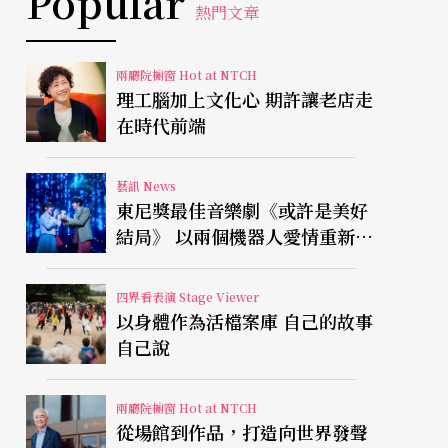
Popular
熱門文章
兩廳院櫥窗 Hot at NTCH
理工腦加上文化心 期許讓老店走
在時代前端
藝訊 News
東尼獎最佳音樂劇《或許是美好
結局》 以兩個機器人愛情重新凝
視有限人生
四界看表演 Stage Viewer
以身體作為活檔案庫 自己的故事
自己說
兩廳院櫥窗 Hot at NTCH
從場館到作品，打造向世界發聲