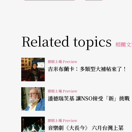
人的歌曲。隨著時間的演變及烏克蘭民族意識
也做了調整。金屬琴弦漸漸取代原本的腸線，
多拉琴共有六十三弦，音階完整且可以輕易轉
Related topics
琴的種類，但琴弦的數量上則明顯有所差異。
相關文
數不少的琴弦可供右手撥奏和弦，因此這項樂
纖細的程度就像大鍵琴，所發出的清亮聲響也
即將上場 Preview
吉米布蘭卡：多類型大補帖來了！
項樂器最大的轉變在與哥薩克人結合之後，發
練班多拉琴師，而哥薩克人所建立的史詩傳唱
即將上場 Preview
潘德瑞茨基 讓NSO接受「新」挑戰
曲目廣闊，演出形式多元
舞台上，班多拉美聲樂團的樂師身著鮮明的哥
即將上場 Preview
目涵蓋古典、現代及烏克蘭傳統歌謠。除了合
音樂劇《大長今》 六月台灣上菜