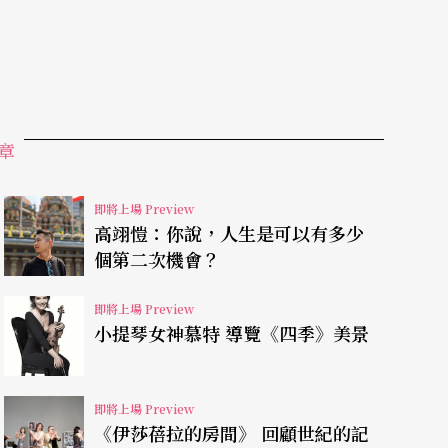
的抬頭，為因應使用上的需求，樂器本身的形制與
弦數和琴的體積也因應演出需要而增加，今日的班
調。外型與琵琶一樣，同為水滴狀背板，屬於魯特
左手在樂器頸部可做部分按弦外，在面板上還有為
章
器可說是擷取魯特琴與豎琴的特長所製。音色上，
有揚琴的味道，所以可表現的曲目寬廣。班多拉這
即將上場 Preview
高翊愷：你說，人生是可以有多少
展出許多特別的曲目，哥薩克人甚至設置學校來訓
個第二次機會？
甚至一直延續到二十世紀初。
即將上場 Preview
小提琴女神慕特 導覽《四季》美景
薩克浪漫主義時期的傳統服飾，邊彈邊唱，演出曲
即將上場 Preview
唱伴奏、自彈自唱之外，樂器發展的純熟度，也讓
《伊莎蓓拉的房間》 回顧世紀的記