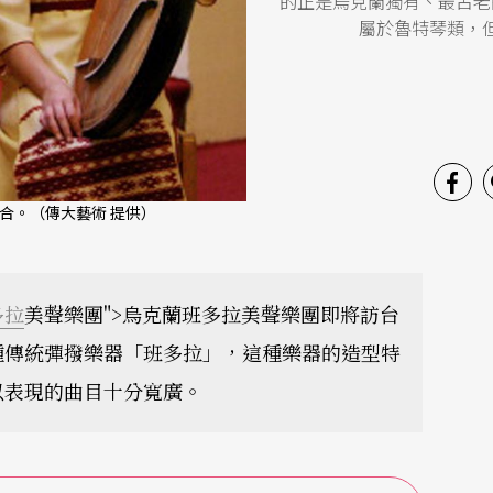
的正是烏克蘭獨有、最古老
屬於魯特琴類，
合。（傳大藝術 提供）
多拉
美聲樂團">烏克蘭班多拉美聲樂團即將訪台
種傳統彈撥樂器「班多拉」，這種樂器的造型特
以表現的曲目十分寬廣。