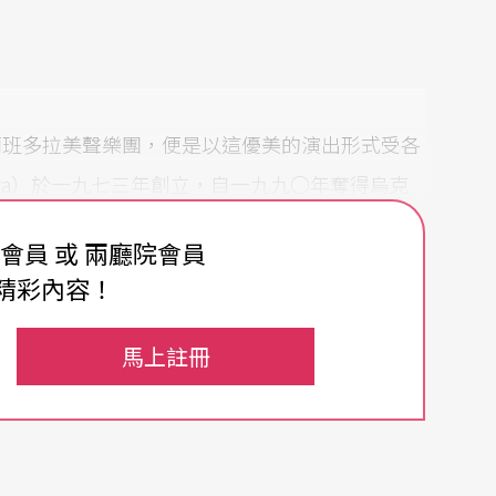
蘭班多拉美聲樂團，便是以這優美的演出形式受各
mora）於一九七三年創立，自一九九○年奪得烏克
際音樂節的首獎後即聲名大噪，同年更在世界醫學會
費會員 或 兩廳院會員
加及歐洲各地巡演，在美國的演出也獲得《紐約時
精彩內容！
更被選中在教宗造訪烏克蘭時，特別為教宗獻唱。
大受好評，之後幾乎每年都受邀到法國巡演。
馬上註冊
實是烏克蘭獨有、最古老的一種傳統彈撥樂器，歷史
僅是傳統舞蹈的伴奏樂器，流行於十五至十八世
師們一邊彈奏班多拉，一邊演唱讚頌烏克蘭哥薩克