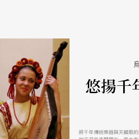
悠揚千
將千年傳統樂器與天籟般的