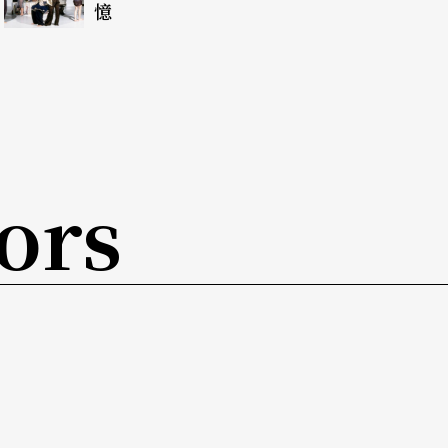
憶
時常在歌唱與班多拉演出形式上加入傳統吹管樂
多姿的傳統服飾，烏克蘭班多拉美聲樂團帶來的，
ors