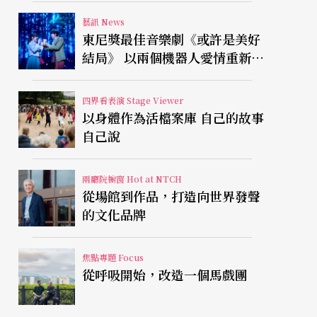
藝訊 News
東尼獎最佳音樂劇《或許是美好
結局》 以兩個機器人愛情重新凝
視有限人生
四界看表演 Stage Viewer
以身體作為活檔案庫 自己的故事
自己說
兩廳院櫥窗 Hot at NTCH
從場館到作品，打造向世界發聲
的文化品牌
焦點專題 Focus
從呼吸開始，改造一個馬戲團