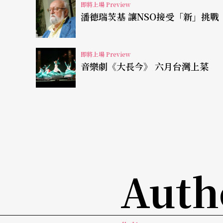
即將上場 Preview
潘德瑞茨基 讓NSO接受「新」挑戰
《四季》，堪稱是巴洛克風格的代表作之一，
喜愛的程度。這部作品除了有著當時那種獨奏
即將上場 Preview
了豐富的音色與效果。由韋瓦第親自為每個段
音樂劇《大長今》 六月台灣上菜
說。春天的鳥鳴、狗吠；夏天的灼熱、閃電雷
冬天裡牙齒打顫、下雪、結冰路上的滑跤及爐
巧妙描繪的趣味。結合多場名家深入淺出的演
的琴聲，帶著聽眾們優遊於《四季》的美景！
Auth