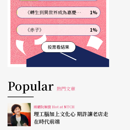
1%
《轉生到異世界成為嘉慶君—發現我的祖先是詐騙集團!?》
1%
《赤子》
投票看結果
Popular
熱門文章
兩廳院櫥窗 Hot at NTCH
理工腦加上文化心 期許讓老店走
在時代前端