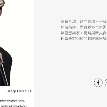
享譽全球，屹立樂壇三十餘
迷所稱道，而身受多位大師
年輕音樂家，更常與新人合
輕音樂家組成的特隆赫姆獨