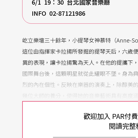
6/1 19
：30 台北國家音樂廳
INFO 02-87121986
屹立樂壇三十餘年，小提琴女神慕特（Anne-Sop
這位由指揮家卡拉揚所發掘的提琴天后，六歲
異的表現，讓卡拉揚驚為天人。在他的提攜下
國際舞台後，這顆明星就從此耀眼不墜。身為
烈的內在個性。反映在樂器的演奏上，除醇美
幾位大師的養分，使得她的音樂藝術具有高度
以來最傑出的天才」。
歡迎加入 PAR付
身受大師教誨，不吝提攜後進
閱讀完整