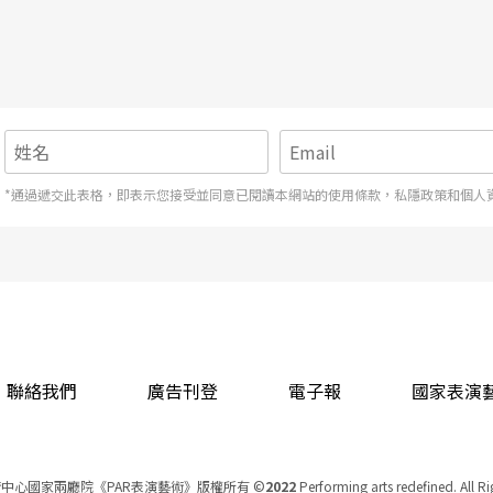
*通過遞交此表格，即表示您接受並同意已閱讀本網站的使用條款，私隱政策和個人
聯絡我們
廣告刊登
電子報
國家表演
中心國家兩廳院《PAR表演藝術》版權所有
©
2022
Performing arts redefined. All R