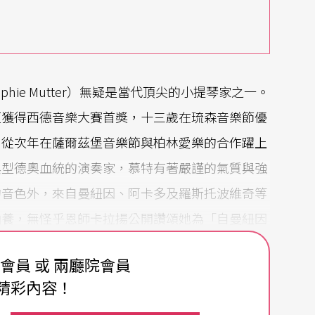
hie Mutter）無疑是當代頂尖的小提琴家之一。
便獲得西德音樂大賽首獎，十三歲在琉森音樂節優
，從次年在薩爾茲堡音樂節與柏林愛樂的合作躍上
典型德奧血統的演奏家，慕特有著嚴謹的氣質與強
的音色外，來自曼紐因、阿卡多及羅斯托波維奇等
涵養，無怪乎恩師卡拉揚公開讚頌她為「自曼紐因
費會員 或 兩廳院會員
精彩內容！