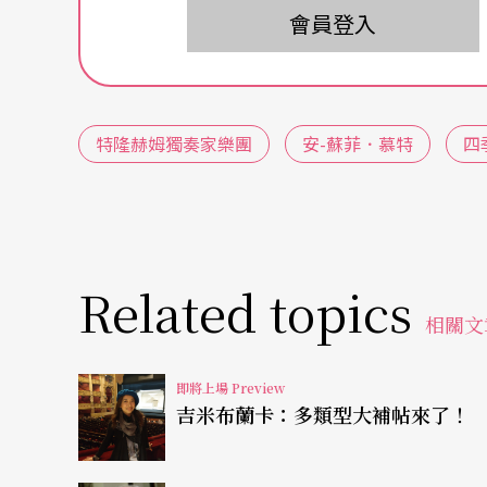
卡拉揚過世以後，慕特的演奏並沒有停歇，反
會員登入
家魯托斯拉夫基（Witold Lutoslawski）、莫瑞特
enderecki）等人的近、現代作品可以看出
了更大的彈性。潘德瑞茨基更將作品《第二小
特隆赫姆獨奏家樂團
安-蘇菲．慕特
四
得了兩個葛萊美獎。
此外，受到多位大師的傳承，慕特對於提拔後
尼黑創辦的「
安-蘇菲．慕特
基金會」，致力栽
Related topics
樂器上有過人天分，且未滿二十一歲的年輕演
相關文
甚至領著優秀的樂團在世界各地巡演。此次來台的特隆赫
即是以音樂上的高標準、年輕熱情的特色受到
即將上場 Preview
吉米布蘭卡：多類型大補帖來了！
季》的經典之作，正是與特隆赫姆獨奏家樂團
獻演巴洛克經典，絃樂彩繪《四季》美景