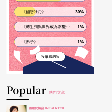
30%
《幽戀牡丹》
1%
《轉生到異世界成為嘉慶君—發現我的祖先是詐騙集團!?》
1%
《赤子》
投票看結果
Popular
熱門文章
兩廳院櫥窗 Hot at NTCH