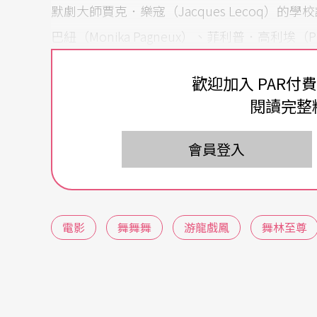
默劇大師賈克．樂寇（Jacques Lecoq）
巴紐（Monika Pagneux）、菲利普．高利埃（P
共同創作多齣滑稽爆笑喜劇，於世界各地巡迴
歡迎加入 PAR付
台灣旅德作家、導演陳玉慧也曾經在賈克．樂
閱讀完整
寇國際學校畢業，這種運用肢體詮釋各種抽象
會員登入
冷面笑將郭利斯馬基的冷調風格，以及賈克．
蹈劇場的風格理念接近，不斷重複中玩弄細節
台的氛圍十足。
電影
舞舞舞
游龍戲鳳
舞林至尊
舞動各式各樣的人生
《
游龍戲鳳
》是劉偉強繼《傷城》後再度執導
富與舞蹈女老師「灰姑娘」般世紀戀情的翻版