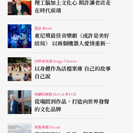
理工腦加上文化心 期許讓老店走
在時代前端
藝訊 News
東尼獎最佳音樂劇《或許是美好
結局》 以兩個機器人愛情重新凝
視有限人生
四界看表演 Stage Viewer
以身體作為活檔案庫 自己的故事
自己說
兩廳院櫥窗 Hot at NTCH
從場館到作品，打造向世界發聲
的文化品牌
焦點專題 Focus