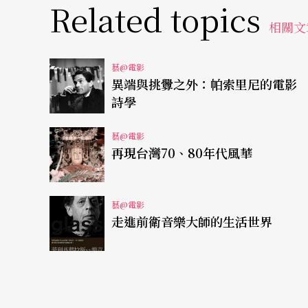
Related topics
平日在賭場做發牌員，閒時在夜總會兼職跳舞
相關文
《唯舞獨尊》展現的是性感的New Jazz舞步
藝@電影
0》亮眼新生代女星瑪莉．伊麗莎白．溫絲蒂（Mary E
異端與挑釁之外：帕索里尼的電影
詩學
技，融合New Jazz與Hip-Hop的性感舞
刷下來，只好到夜店打工，而夜店中的舞蹈及
藝@電影
再現台灣70、80年代風華
《
舞林至尊
》是搞笑天王韋恩兄弟的新作品，
蕾，直到一個街頭嘻哈小子闖進她的生活，幫
藝@電影
當紅的歌舞電影，《歌舞青春》、《髮膠明星
走進前衛音樂大師的生活世界
免。
《
心中的小星星
》是寶萊塢重量級男星Aamir
任職的美術老師，如何幫助一個有語言學習障