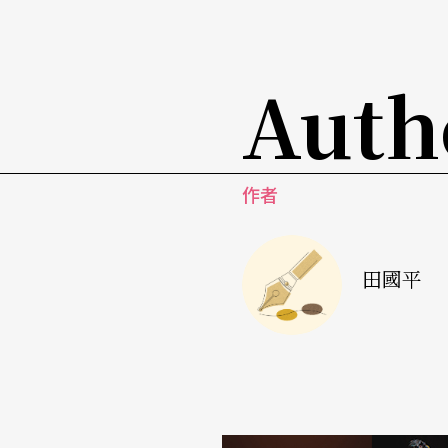
事。因為是寶萊塢作品，自然少不了歌舞的場
Auth
唯一台製「舞」片很勵志
唯一一部台灣製造的《練‧戀‧舞》，是由紀
全主演的浪漫勵志喜劇。張孝全飾演西螺養老
作者
老師，片中展現他們苦練多時的國標舞，拉丁
四月還有一部《玩美舞孃》，描述一個美國女
田國平
藝的奇遇，是罕見與肚皮舞有關的電影。