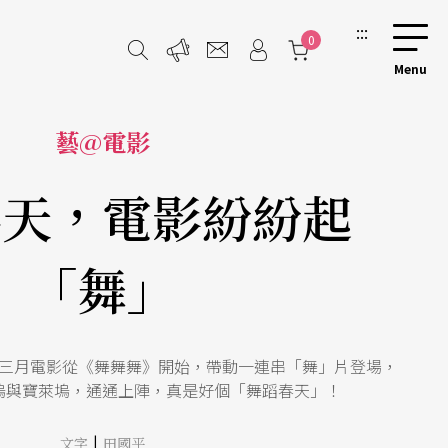
:::
0
藝@電影
春天，電影紛紛起
「舞」
三月電影從《舞舞舞》開始，帶動一連串「舞」片登場，
塢與寶萊塢，通通上陣，真是好個「舞蹈春天」！
|
文字
田國平