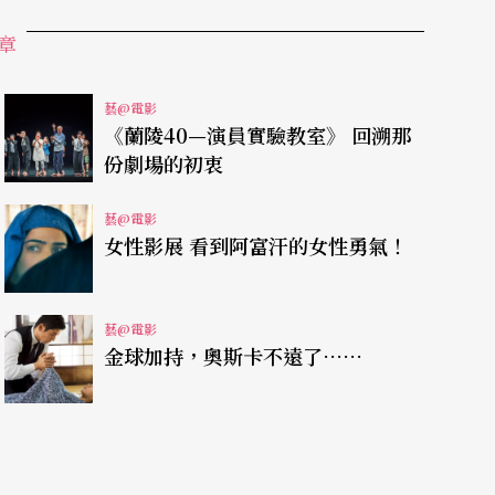
。
章
，全美當紅MV導演打造的炫舞場面，《終極警探4.
藝@電影
lizabeth Winstead）首度銀幕展現高超舞
《蘭陵40—演員實驗教室》 回溯那
份劇場的初衷
姿，誓言懷抱夢想的小鎮女孩，卻被芝加哥音樂舞蹈學院
歷練，則讓她脫胎換骨。
藝@電影
女性影展 看到阿富汗的女性勇氣！
敘述一個白人女孩一直以舞蹈為志向，每天苦練芭
助她完成一輩子的夢想。這次惡搞對象是近幾年來
藝@電影
夢》、《留住最後一支舞》、《閃舞》等片無一倖
金球加持，奧斯卡不遠了……
 Khan，首部自編自導自演作品。故事講述一位新
礙的八歲男童，發揮出意想不到的才能的感人故