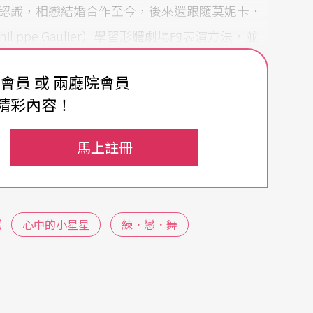
的學校認識，相戀結婚合作至今，後來還跟隨莫妮卡．
hilippe Gaulier）學習形體劇場的表演方法，並
公演中。
費會員 或 兩廳院會員
寇學校學習，沙丁龐客劇團長馬照琪也從賈克．樂
精彩內容！
情緒的功力，在片中可以盡情地欣賞，充滿著芬蘭
馬上註冊
大地的幽默。而片中許多橋段的設計，也與當代舞
變化的變奏，甚至有一景更是利用光影的變化，舞
心中的小星星
練．戀．舞
的愛情片，由劉德華、舒淇主演。劇情宛如台灣首
，而舒淇在片中的心願，就是有錢去紐約學跳舞，