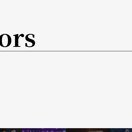
面。
ors
錄片《跳舞時代》導演郭珍弟執導，蔡淑臻與張孝
院的男看護，蔡淑臻則飾演為躲債來到西螺的國標
探戈華爾滋等等。
孩排除萬難，在開羅找到傳奇肚皮舞大師的拜師學