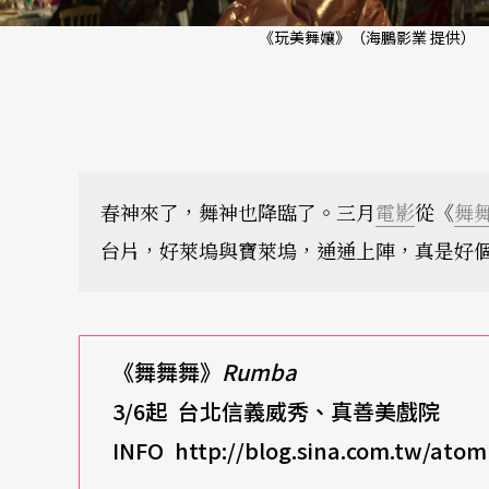
《玩美舞孃》（海鵬影業 提供）
春神來了，舞神也降臨了。三月
電影
從《
舞
台片，好萊塢與寶萊塢，通通上陣，真是好
《舞舞舞》
Rumba
3/6
起
台北信義威秀、真善美戲院
INFO http://blog.sina.com.tw/ato