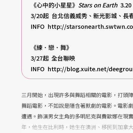
《心中的小星星》
Stars on Earth
3.20
3/20
起
台北信義威秀、新光影城、長
INFO http://starsonearth.swtwn.
《練．戀．舞》
3/27
起
全台聯映
INFO http://blog.xuite.net/deegr
三月開始，出現許多與舞蹈相關的電影，打頭
舞蹈電影，不如說是隱含著默劇的電影。電影
遭遇。飾演男女主角的多明尼克與費歐娜在現
年，他生在比利時，她生在澳洲、移民到加拿