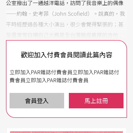
公室撥出了一通越洋電話，訪問了我音樂上的偶像
——約翰．史考菲（John Scofield）。說真的，我
平時經歷過各種大小演出，很少會覺得緊張的；甚
至還常常自嘲自己大概是全台灣臉皮最厚的吉他
手，不知緊張為何物。但是，這天下午，我還真的
歡迎加入付費會員閱讀此篇內容
亂緊張的，因為我面對的不只是一位爵士吉他大師
而已。約翰．史考菲的存在改變了近代爵士樂的發
立即加入PAR雜誌付費會員立即加入PAR雜誌付
展，而他的音樂影響了後來數以萬計的爵士樂手，
費會員立即加入PAR雜誌付費會員
當然也包括我在內。我當初之所以會選擇去美國柏
克里音樂學院（Berklee College of Music）就讀，
會員登入
馬上註冊
部分原因也是因為約翰．史考菲也曾經就讀過這所
學校，可想而知他對於我影響之深遠。然而，回台
從事音樂工作的這幾年，發覺許多台灣聽眾對於這