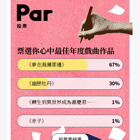
位在歐美日韓等地區極為知名的近代爵士吉他大師
的認識並不多，這令我相當的意外。今年兩廳院
投票
「夏日爵士派對」終於邀請到了這位大師來台演
出，我將藉由這個機會，向台灣愛樂者介紹這位爵
票選你心中最佳年度戲曲作品
士樂發展史上的重要人物。
67%
《夢在海潮那邊》
還沒畢業就踏上職業樂手之路
30%
《幽戀牡丹》
約翰．史考菲出生於一九五一年美國俄亥俄州，在
康乃迪克州郊區長大，自十一歲開始接觸吉他這種
1%
《轉生到異世界成為嘉慶君—發現我的祖先是詐騙集團!?》
樂器。與當時大多數的年輕人一樣，最早讓他著迷
1%
《赤子》
的音樂類型並非爵士樂，而是當時最流行的搖滾
樂，例如披頭四的音樂等等。之後，約翰開始愛上
投票看結果