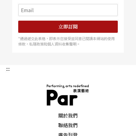
音色比較剛烈，然後他再將音色鈕（tone knob）轉
至極小，使得音色變得比較溫和，但是又與前段拾
立即訂閱
音器不太一樣，聽起來非常特別。此外，約翰對於
*通過遞交此表格，即表示您接受並同意已閱讀本網站的使用
吉他效果器的使用也是不斷創新。除了他常使用吉
條款，私隱政策和個人資料收集聲明。
他合唱效果器（chorus effect）來模擬爵士電風琴
（B3 Organ）的旋轉音箱（Leslie Speaker）所發出
:::
的特殊音色之外，他也率先將樂句取樣機（Phrase
Sampler）這樣另類的效果器用在爵士樂現場演出
上。他會在現場演出時，將當時吉他所彈奏出來的
某一句樂句即時錄進樂句取樣機內，然後用腳控制
PAR 表演藝術雜誌
關於我們
某些開關，再將樂句重複播放出來，同時他還可以
聯絡我們
控制樂句播放的轉速，就像是DJ在玩唱盤一樣，然
廣告刊登