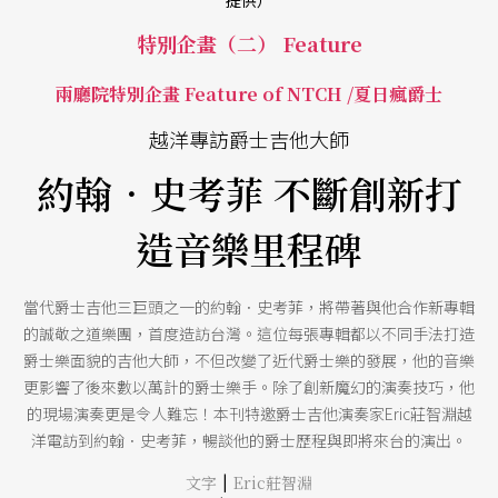
特別企畫（二） Feature
兩廳院特別企畫 Feature of NTCH /夏日瘋爵士
越洋專訪爵士吉他大師
約翰．史考菲 不斷創新打
造音樂里程碑
當代爵士吉他三巨頭之一的約翰．史考菲，將帶著與他合作新專輯
的誠敬之道樂團，首度造訪台灣。這位每張專輯都以不同手法打造
爵士樂面貌的吉他大師，不但改變了近代爵士樂的發展，他的音樂
更影響了後來數以萬計的爵士樂手。除了創新魔幻的演奏技巧，他
的現場演奏更是令人難忘！本刊特邀爵士吉他演奏家Eric莊智淵越
洋電訪到約翰．史考菲，暢談他的爵士歷程與即將來台的演出。
|
文字
Eric莊智淵