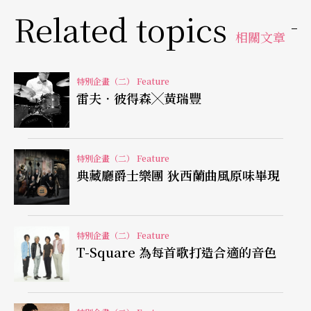
w Orleans Funk）的音樂風格融入爵士樂演奏之
Related topics
中，開創了之後Groove Jazz的風氣，影響了後輩樂
相關文章
手如Charlie Hunter 與Soulive等。
Überjam
這張專
特別企畫（二） Feature
輯更率先將電子音樂與取樣（sample）等技術融入
雷夫．彼得森╳黃瑞豐
爵士樂與現場即興演奏之中，完全承續了邁爾士．
戴維斯對音樂的開放態度與遠見。最新專輯《誠敬
特別企畫（二） Feature
之道》
Piety Street
則是融合了美國黑人靈歌（Gosp
典藏廳爵士樂團 狄西蘭曲風原味畢現
el）與爵士樂，約翰親自到爵士樂的發源地紐奧爾
良與當地的知名樂手合作錄製，而這兩種音樂的融
合也是前所未見的。約翰的每一張新專輯都像是爵
特別企畫（二） Feature
T-Square 為每首歌打造合適的音色
士樂上的一個里程碑一樣，為後世樹立了新的典範
與指引了新的方向。