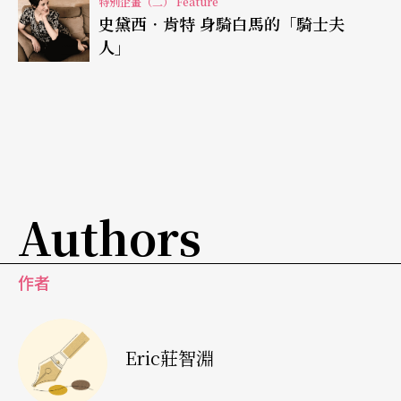
特別企畫（二） Feature
創新魔幻的演奏技巧
史黛西．肯特 身騎白馬的「騎士夫
人」
約翰．史考菲的吉他演奏風格與手法也是一樣的與
眾不同，深深影響到後來年輕一輩的爵士樂手。之
前提到，約翰年輕時受到搖滾樂與藍調音樂的影響
極深，因此他很自然地會將藍調吉他與搖滾吉他的
手法與技巧融入爵士樂演奏之中。說實在的，這也
Authors
不算是什麼新鮮事，幾乎所有演奏融合爵士樂的吉
他手或多或少都會這麼做。但是，約翰．史考菲這
作者
樣做時所彈出來的東西就是與別人不一樣。因為約
翰除了搖滾與藍調吉他的影響之外，也深受爵士樂
Eric莊智淵
管樂手的影響，尤其是邁爾士．戴維斯的小號演
奏。他在訪談中也提到，因為搖滾與藍調吉他擁有