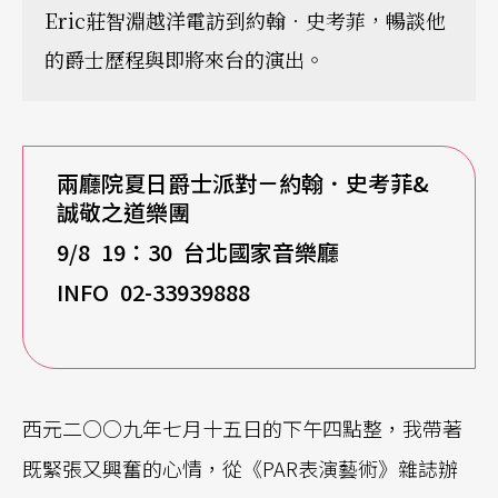
Eric莊智淵越洋電訪到約翰．史考菲，暢談他
的爵士歷程與即將來台的演出。
兩廳院夏日爵士派對－約翰．史考菲&
誠敬之道樂團
9/8
19
：
30
台北國家音樂廳
INFO 02-33939888
西元二○○九年七月十五日的下午四點整，我帶著
既緊張又興奮的心情，從《PAR表演藝術》雜誌辦