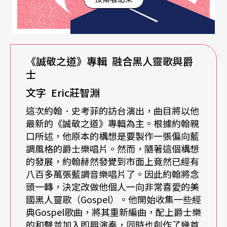
藍調音樂，他在訪談中還特別提到藍調吉他大師比
比金（B.B. King）對他的影響。後來，年輕好學的
約翰經由他吉他老師的教導，漸漸地對爵士樂這種
《誠敬之道》專輯 融合黑人靈歌與爵
即興音樂開始產生濃厚的興趣，因此在一九七○年
士
時，他選擇了前往波士頓著名的柏克里音樂學院鑽
文字
Eric
莊智淵
研爵士樂演奏。
這次約翰．史考菲的訪台演出，曲目將以他
最新的《誠敬之道》專輯為主。根據約翰親
才華洋溢的約翰在音樂學院內表現突出，沒多久即
口所述，他原本的構想是要製作一張偏向藍
受到當時在柏克里任教的爵士鐵琴大師蓋瑞．伯頓
調風格的爵士樂唱片。然而，隨著這個構想
的發展，約翰赫然發覺到市面上竟然已經有
（Gary Burton）的賞識，邀請他一起組團演出，並
八百多萬張藍調音樂唱片了。因此約翰將念
將他介紹給爵士薩克斯風大師傑瑞．穆利根（Gerry
頭一轉，決定改做他個人一向非常喜愛的美
國黑人靈歌（Gospel）。他開始收集一些經
Mulligan）與爵士小號大師查特．貝克（Chet Bake
典Gospel歌曲，將其重新編曲，配上爵士樂
r），還沒來得及畢業的約翰就與這些爵士樂大師們
的和聲並加入即興演奏，同時也創作了幾首