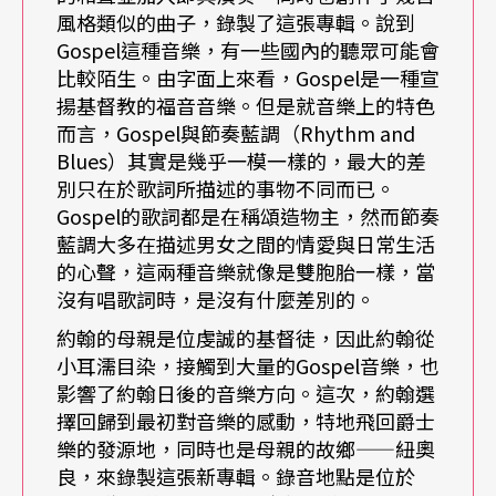
風格類似的曲子，錄製了這張專輯。說到
在著名的卡內基音樂廳一起演出，並且錄製了現場
Gospel這種音樂，有一些國內的聽眾可能會
演奏專輯，因此約翰就正式踏上職業爵士樂手的生
比較陌生。由字面上來看，Gospel是一種宣
涯。
揚基督教的福音音樂。但是就音樂上的特色
而言，Gospel與節奏藍調（Rhythm and
Blues）其實是幾乎一模一樣的，最大的差
後來，約翰加入了比利．柯比漢（Billy Cobham）
別只在於歌詞所描述的事物不同而已。
與喬治．杜克（George Duke）合組的融合爵士樂
Gospel的歌詞都是在稱頌造物主，然而節奏
藍調大多在描述男女之間的情愛與日常生活
團，為期兩年。在一九七七年的時候，爵士低音提
的心聲，這兩種音樂就像是雙胞胎一樣，當
琴大師查爾士．明格斯（Charles Mingus）邀請約
沒有唱歌詞時，是沒有什麼差別的。
翰加入自己的樂團，錄製了專輯唱片。稍候，蓋
約翰的母親是位虔誠的基督徒，因此約翰從
瑞．伯頓與爵士薩克斯風大師戴夫．李布曼（Dave
小耳濡目染，接觸到大量的Gospel音樂，也
影響了約翰日後的音樂方向。這次，約翰選
Liebman）也分別邀請約翰加入自己的樂團一起演
擇回歸到最初對音樂的感動，特地飛回爵士
出。自一九七八年之後，約翰開始獨當一面，自組
樂的發源地，同時也是母親的故鄉——紐奧
良，來錄製這張新專輯。錄音地點是位於
樂團展開世界巡迴演出，並且發行個人演奏專輯。