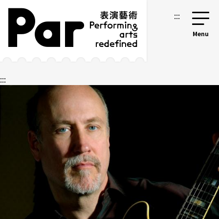
跳到主要內容區塊
網站導覽
:::
:::