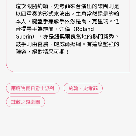
cock）等，這些爵士樂大師們在年輕時都曾加入過
這次跟隨約翰．史考菲來台演出的樂團則是
以四重奏的形式來演出。主角當然還是約翰
邁爾士．戴維斯的樂團，經過他的熏陶與磨練，而
本人，鍵盤手兼歌手依然是喬．克里瑞。低
約翰．史考菲也不例外。在一九八二至一九八五年
音提琴手為羅蘭．介倫（Roland
Guerin），亦是紐奧爾良當地的熱門新秀。
期間，約翰跟隨著邁爾士一起進行世界巡迴演出並
鼓手則由夏農．鮑威爾擔綱。有這麼堅強的
且錄製唱片。約翰在這次訪談中也提到過去與邁爾
陣容，絕對精采可期！
士的合作對他意義重大，並且影響到他日後的演奏
風格與對音樂的觀念及想法。在當時，約翰也因為
這次的合作，確立了他在爵士樂圈內的重要地位。
兩廳院夏日爵士派對
約翰．史考菲
接下來，約翰除了繼續演奏傳統的爵士樂之外，也
誠敬之道樂團
開始嘗試將各種不同的音樂元素融入爵士樂的語彙
之中，並且錄製了一張張的經典唱片。例如，
Groo
ve Elation
與
A Go Go
等專輯，將紐奧爾良放克（Ne