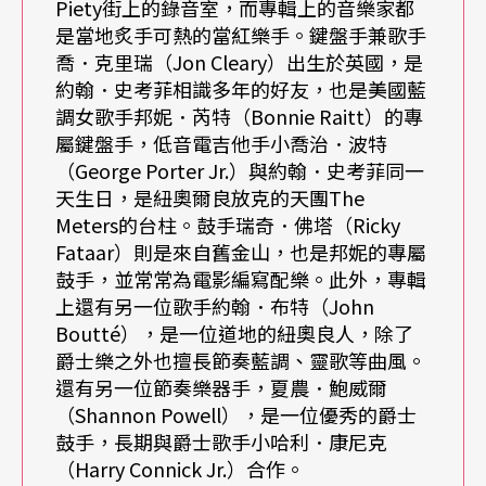
Piety街上的錄音室，而專輯上的音樂家都
是當地炙手可熱的當紅樂手。鍵盤手兼歌手
邁爾士
．
戴維斯的提攜與影響
喬．克里瑞（Jon Cleary）出生於英國，是
約翰．史考菲相識多年的好友，也是美國藍
有關於曾經與約翰．史考菲合作過的爵士樂大師們
調女歌手邦妮．芮特（Bonnie Raitt）的專
屬鍵盤手，低音電吉他手小喬治．波特
中，最為人津津樂道的應該就屬名爵士小號大師邁
（George Porter Jr.）與約翰．史考菲同一
爾士．戴維斯（Miles Davis）了。提到邁爾士．戴
天生日，是紐奧爾良放克的天團The
Meters的台柱。鼓手瑞奇．佛塔（Ricky
維斯這個名字，相信任何稍具爵士樂常識的聽眾對
Fataar）則是來自舊金山，也是邦妮的專屬
他應該都不會陌生。說他在爵士樂發展史上的地位
鼓手，並常常為電影編寫配樂。此外，專輯
有如古典音樂裡的貝多芬，這一點也不誇張。年輕
上還有另一位歌手約翰．布特（John
Boutté），是一位道地的紐奧良人，除了
時曾經加入過邁爾士的樂團，日後成為一代宗師的
爵士樂之外也擅長節奏藍調、靈歌等曲風。
爵士樂好手不計其數，例如爵士薩克斯風大師約
還有另一位節奏樂器手，夏農．鮑威爾
（Shannon Powell），是一位優秀的爵士
翰．柯川（John Coltrane）、爵士鋼琴大師比爾．
鼓手，長期與爵士歌手小哈利．康尼克
艾文斯（Bill Evans）與賀比．漢考克（Herbie Han
（Harry Connick Jr.）合作。