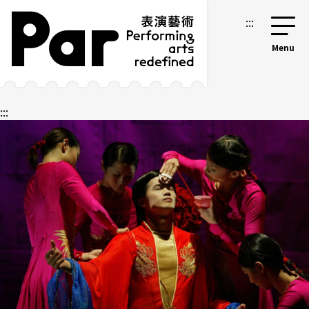
跳到主要內容區塊
網站導覽
:::
:::