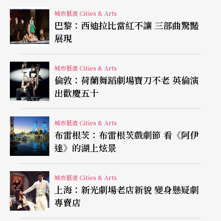
城市藝波 Cities & Arts
同時受邀在美國夏季重要的舞蹈舞台雅克枕舞蹈節
巴黎：西迪拉比當紅不讓 三部曲驚豔
演出的台北越界，也由另外兩位年輕的舞者在「聯
展現
盟」大會裡表演。團長張曉雄參加過前屆的大會，
他說大會對於教育界的影響是最大的，不管是論文
城市藝波 Cities & Arts
倫敦：荷蘭舞蹈劇場寶刀不老 英倫演
的發表，或是對年輕舞者的檢驗。他說一般人講起
出歡慶五十
「現代舞」，多半認定是由鄧肯及泰德．蕭（Ted S
hawn）等人源起的西方現代舞，其實舞蹈存在於每
城市藝波 Cities & Arts
布雷根茨：布雷根茨戲劇節 看《阿伊
個文化社會裡，任何一個文化都有傳統有當代，其
達》的湖上炫景
當代必然是由其傳統發展而來，但在多元開放的世
界裡，也必然會與其他文化交流互相影響，所以不
城市藝波 Cities & Arts
上海：新光劇場老店新貌 變身懸疑劇
同地方的現代舞，會有對話的空間。
專賣店