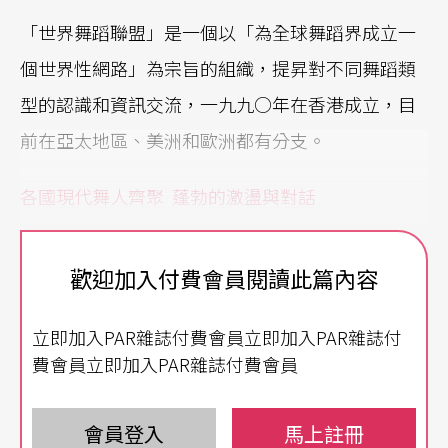
「世界舞蹈聯盟」是一個以「為全球舞蹈界成立一
個世界性網路」為宗旨的組織，提昇對不同舞蹈類
型的認識和資訊交流，一九九○年在香港成立，目
前在亞太地區、美洲和歐洲都有分支。
各國現代舞人齊聚 蓬勃的激盪與對話
聯盟的年度大會是「世界舞蹈節」（Global Dance
歡迎加入付費會員閱讀此篇內容
Event），由七月十二日到十七日，今年的主題是
「當我們同在一起：欣賞與再賞當代舞蹈」（In tim
立即加入PAR雜誌付費會員立即加入PAR雜誌付
e Together: Viewing & reviewing contemporary da
費會員立即加入PAR雜誌付費會員
nce practice），有來自廿五個國家三百五十多人參
加，透過論文發表、研討會、舞蹈表演、工作坊等
會員登入
馬上註冊