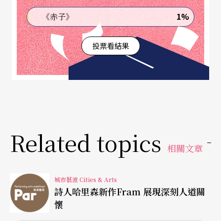
的論文，也都觸及這些主題，雖然整體來說，身體
1%
《赤子》
舞蹈語彙還是佔研討內容的大多數，例如「中國動
作的當代意含」、「當代台灣的肢體動語」、「亞
投票看結果
洲舞蹈裡的女性定位」、「在受傷、疾病及定位中
移動」等。
余金文指出，「聯盟」不期望可以幫所有人都找到
答案，但舞蹈在大多數當代社會裡，都是一個小眾
Related topics
的藝術，舞蹈工作者有時會覺得自己很孤獨，因此
相關文章
「即使只是資訊的交流，已經是很重要的貢獻。」
五花八門的人共聚一堂，傾聽彼此的問題，看看別
城市藝波 Cities & Arts
人如何解決問題，也可以促進腦力激盪，給彼此提
詩人哈里森新作Fram 展現深刻人道關
懷
供意見。