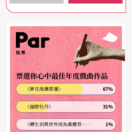
方式，來檢視當今全球化的舞蹈藝術。
本屆大會由美洲聯盟主辦，主席余金文，曾是雲門
舞集舞者，目前在威斯康辛大學麥迪遜分校教授舞
蹈。由於這層關係，文建會駐紐約的台北文化中心
投票
特別出面作東，辦了一場開幕酒會，同時為幾個獲
得受邀演出的舞團，像是台北越界舞團、世紀當代
票選你心中最佳年度戲曲作品
舞團、組合語言舞團、稻草人現代舞團、安娜琪舞
蹈劇場、8213舞蹈劇場等，舉辦一場藝術家座談。
67%
《夢在海潮那邊》
全球各地的舞蹈，有不同的傳統、文化，舞者面對
31%
《幽戀牡丹》
的社會政治經濟環境都不同，舞者訓練過程、相關
法令、資金來源、觀眾水平等等，盡皆不同，大會
1%
《轉生到異世界成為嘉慶君—發現我的祖先是詐騙集團!?》