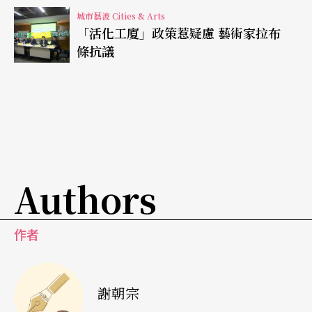
平面媒體不景氣 舞評力量日趨薄弱
城市藝波 Cities & Arts
「活化工廈」政策惹疑慮 藝術家拉布
相對於舞蹈界的蓬勃，是舞評的日趨薄弱。美國平
條抗議
面媒體不景氣，裁員第一波一定是砍評論，尤其是
冷門的舞評，即使是在現代舞中心的紐約，唯一有
固定舞評的媒體，也只剩下《紐約時報》和《村
聲》周報。在一九七三年創立的「舞評協會」，雖
然號稱有會員三百人，但其中絕大多數，大概都是
Authors
所謂按件計酬的自由撰稿人、以及愈來愈多的網路
舞評及部落客。
作者
「協會」及「聯盟」同時開大會，兩邊也儘量互相
配合，「協會」議程裡，排入好幾場對前一晚「聯
謝朝宗
盟」表演的評論。然而這些評論，在大眾媒體上是