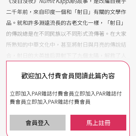
《沒日沒夜》
Numit Kappa
的故事，是改編自幾乎
二千年前，來自印度一個和「射日」有關的文學作
品。就和許多淵遠流長的古老文化一樣，「射日」
的傳說總是在不同民族以不同形式流傳著。在大家
所熟知的中華文化中，甚至將射日與月亮的傳說結
合，射日的大英雄后羿射下了九個太陽，解救了人
民後，卻抵擋不了權力的誘惑，最後成為另一個暴
歡迎加入付費會員閱讀此篇內容
君，逼著妻子嫦娥奔向月亮（當然了，這只不過是
其中一個版本，也有人說是嫦娥自己要走的。但這
立即加入PAR雜誌付費會員立即加入PAR雜誌付
也不是重點！）
費會員立即加入PAR雜誌付費會員
源於印度古典文學
以兩個太陽隱喻統治者
會員登入
馬上註冊
推翻太陽荼毒的大英雄，日後成為人民統治者之後