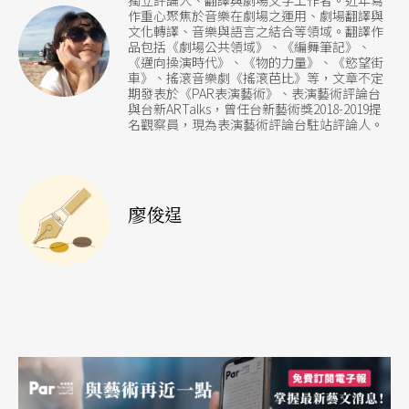
獨立評論人、翻譯與劇場文字工作者。近年寫
作重心聚焦於音樂在劇場之運用、劇場翻譯與
會有軟弱的時候嗎？反抗，只靠衝動能成功嗎？他
文化轉譯、音樂與語言之結合等領域。翻譯作
品包括《劇場公共領域》、《編舞筆記》、
的家人，又是憑著怎樣的信念才願意送心愛的人赴
《邁向操演時代》、《物的力量》、《慾望街
車》、搖滾音樂劇《搖滾芭比》等，文章不定
死亡的邀約？這些問題，也許在古老傳說中不曾提
期發表於《PAR表演藝術》、表演藝術評論台
與台新ARTalks，曾任台新藝術獎2018-2019提
到，卻在排戲的過程中一一浮現。
名觀察員，現為表演藝術評論台駐站評論人。
在廿一世紀的今日，EX-亞洲劇團同樣選擇了在前人
的文化上，創造出屬於當代的射日傳說。戲劇的結
廖俊逞
尾，失去太陽的世界陷入黑暗與混沌之中，驚惶失
措的群眾們面臨了重大的抉擇：是要請求最後剩餘
的太陽繼續出來統治人民，還是要歡迎革命英雄成
為新的掌權者，甚至有第三種選擇？也許古老的傳
說總是需要一個英雄強權，直到今日我們的社會也
始終擺脫不了統治者與人民的上對下權力結構，但