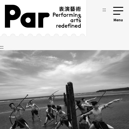
跳到主要內容區塊
網站導覽
:::
:::