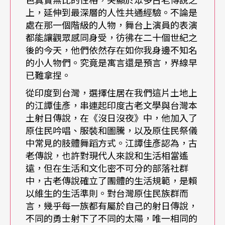
細將這些意象層層剝開，更可感受到深藏於印度原
上，延伸到最深層的人性共通經驗。不論是
處在那一個階級的人物，舞台上演員的表演
作之中的共通人性，可以存在於各個文化背景，可
都能讓觀眾感同身受，彷彿在二十個世紀之
以存在於西元一世紀，也可以存在於廿一世紀。
後的今天，他們依然存在如你我身邊不知名
的小人物們。究竟是寓言還是預言，界線早
傳說中的模糊角色
在現代劇場中更見個性
已難拿捏。
從印度到台灣，選擇住居在我們這片土地上
原本在故事中被一筆帶過的孿生王們，在這次
EX-亞
的江譚佳彥，串連起印度古老文學與台灣本
洲劇團
土射日傳說，在《沒日沒夜》中，他加入了
的製作中卻發展出冏異又立體的人格特質：
原住民吟唱、服裝和圖騰，以及原住民祭儀
哥哥威震四方，搞不好就像是唐太宗那樣的君王，
中常見的肢體舞蹈方式。江譚佳彥認為，古
他認定高效率的勞力才是讓國家興盛的唯一要素；
老傳說，也許對現代人來說和生活相當遙
遠，但在生活和文化密不可分的部落社群
弟弟優柔寡斷，宋徽宗說不定就是這樣的形象。他
中，古老傳說確立了團體的生活規範，是賴
們沒有一人覺得自己的所作所為是在荼毒人民，反
以維生的生活準則。對台灣原住民族群而
言，幾乎每一族都有屬於自己的射日傳說，
而深信自己就像太陽一樣，人民少了他們萬萬不
不同的勇士射下了不同的太陽，唯一相同的