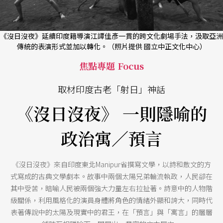
《沒日沒夜》延續印度籍導演江譚佳彥一貫的跨文化劇場手法，汲取亞洲
傳統的表演形式並加以轉化。（照片提供 國立中正文化中心）
焦點專題 Focus
取材印度古老「射日」神話
《沒日沒夜》 一則隱喻的
政治寓／預言
《沒日沒夜》來自印度東北Manipur省撰寫文學，以詩和散文的方
式寫成的古典文學劇本。故事中兩個太陽兄弟輪流執政，人民卻在
其中受苦，暗喻人民被兩個強大力量左右拉扯著。詩意中的人物階
級關係，利用風格化的演員身體將角色的情緒外顯和誇大，同時代
表著傳說中的太陽及現實中的君王，在「預言」與「寓言」的層層