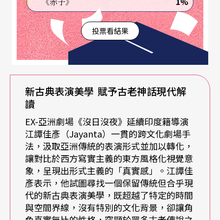
1%
《赤子》
以當地古老語言藏蒙語（Tibeto-mongoloid）記
投票看結果
載，作者佚名，為座落於印度與緬甸邊界的Manipu
r省部落中的故事，以詩和散文的方式寫成的古典文
學劇本。故事中以兩個太陽隱喻著兩個統治者，閃
耀著光芒且擁有無限權力。故事中兩個太陽兄弟輪
新古典表演美學
賦予古老神話現代解
流執政，人民卻在其中受苦，暗喻人民被兩個強大
讀
力量左右拉扯著，故事中平民百姓份子不惜犧牲自
EX-亞洲劇場《沒日沒夜》延續印度籍導演
江譚佳彥（Jayanta）一貫的跨文化劇場手
己的生命，領導群眾重新建立自己的系統。詩意中
法，汲取亞洲傳統的表演形式並加以轉化，
的人物階級關係，利用風格化的演員身體將角色的
讓對比於西方寫實主義的東方風格化視覺意
象，呈現出形式主義的「真實感」。江譚佳
情緒外顯和誇大，同時代表著傳說中的太陽，以及
彥表示，他試圖尋找一個保留傳統但合乎現
現實中的君王，在「預言」與「寓言」的層層鋪陳
代的新古典表演美學，既超越了特定的時間
與空間界線，沒有特別的文化背景，卻讓角
互相隱喻下，開展出一豐富的文本層次。觀眾若仔
色真實無比的性格，突顯於眾多古老傳說之