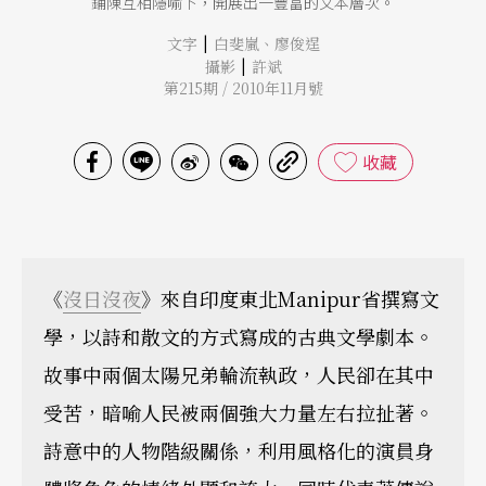
鋪陳互相隱喻下，開展出一豐富的文本層次。
|
文字
白斐嵐
、
廖俊逞
|
攝影
許斌
第215期 / 2010年11月號
收藏
《
沒日沒夜
》來自印度東北Manipur省撰寫文
學，以詩和散文的方式寫成的古典文學劇本。
故事中兩個太陽兄弟輪流執政，人民卻在其中
受苦，暗喻人民被兩個強大力量左右拉扯著。
詩意中的人物階級關係，利用風格化的演員身