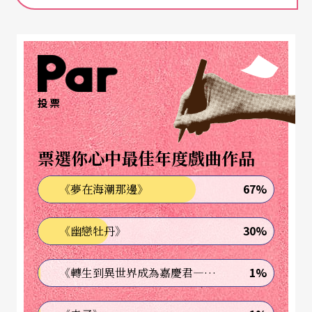
的故事，似乎總是有點悲觀。要不是如此，人類歷
史也不會形成永無止盡的循環，找不到出口。在這
個循環中，唯一不變的，是人們總需要個反派角
色：「狠毒的太陽」；還有個救贖的角色：「射日
投票
大英雄」。不過《沒日沒夜》可沒這麼黑白分明，
故事裡兩個輪番照著大地的太陽同樣也隱喻著兩個
票選你心中最佳年度戲曲作品
日夜輪流掌權的統治者，但他們和一般的射日傳說
67%
《夢在海潮那邊》
很不一樣。他們都自認為是個溫煦的太陽，是個對
百姓不錯又有統治能力的好王，用自以為良善的方
30%
《幽戀牡丹》
式對待著人民，最後給百姓帶來的卻是承受不了的
苦難。
1%
《轉生到異世界成為嘉慶君—發現我的祖先是詐騙集團!?》
《沒日沒夜》來自印度東北Manipur省撰寫文學，