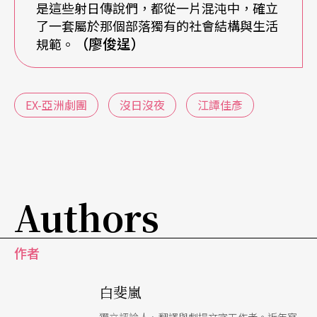
行。兩個君王的小跟班也在這次的製作中，被塑造
是這些射日傳說們，都從一片混沌中，確立
了一套屬於那個部落獨有的社會結構與生活
了活靈活現的人格，似乎已不能以「反派」來加以
（廖俊逞）
規範。
標籤分類。他狐假虎威地跟在大王後面，剝削人民
藉此佔點便宜，卻沒人想過這樣的人物同時也「沒
日沒夜」地工作著，服侍著兩位君王，他難道不會
EX-亞洲劇團
沒日沒夜
江譚佳彥
抱怨嗎？又是什麼樣的利益或威脅驅使著他，讓他
甘心繼續工作？在《沒日沒夜》中，被壓迫的群眾
們，也被賦予了更為人性化的描寫。很多時候，推
Authors
翻了強權的革命並不像歷史課本中記載的一樣容
易。人們往往面臨了許多關鍵的選擇，若是挺身而
作者
出的後果是失去生命，失去照顧妻兒雙親的機會，
甚至讓身旁的朋友們遭受加倍的壓迫，那麼選擇沉
白斐嵐
默，難道只是軟弱而已嗎？話說回來，射日大英雄