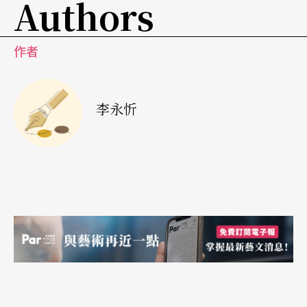
Authors
平心而論，廣藝愛樂這樣冒險與觀眾硬碰硬的態度
與勇氣，已是眾多表藝團體中的佼佼者。但這個熱
作者
血青春期的樂團，究竟會成為彼得潘，還是陷入中
年危機，端看台灣靚樂能否參透「減的哲學」，不
要過分陷入「超限戰」的致命吸引力。畢竟下一步
李永忻
踩得踏不踏實，就正如球季開幕後的第二場比賽，
將會明確解答這支球隊對於開幕戰的真正心態，同
時也能預見這個球季的戰績與票房，是讓人「不特
別重視」，還是林來瘋。