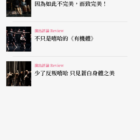
知名的國外鋼琴家，有誰膽敢同時將燕尾服與夾腳
因為如此不完美，而致完美！
拖混搭上台？但觀眾願意花錢買票（或是感官受
罪），是因為服裝還是音樂？倘在三太子的主場如
演出評論 Review
廟口或野台，觀眾對本次演出的感受可能還嫌不生
不只是嘻哈的《有機體》
猛，畢竟「沒有『董茲董茲』，怎麼是電音呢？」
而今天在國家音樂廳，不管節目拼貼的是俗文化次
演出評論 Review
文化還是裡文化，技術與專業層面過不了關，就很
少了反叛嘻哈 只見蒼白身體之美
難說服觀眾樂於買單。甚至，當觀眾會干擾於說書
打斷貝多芬的音樂主題時，到底聽眾期待的是貝多
芬，還是李哲藝？這不僅對兩位作曲家是極不公
平，對演出人員、甚至是在場聆賞的觀眾，都同樣
不公平。