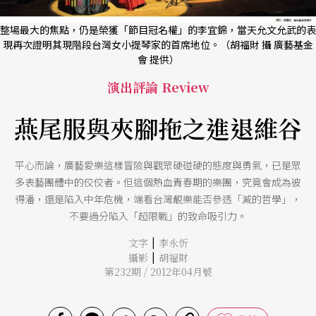
整場最大的焦點，仍是榮獲「節目冠名權」的李宜錦，當天允文允武的表
現再次證明其現階段台灣女小提琴家的首席地位。（胡福財 攝 廣藝基金
會 提供）
演出評論 Review
燕尾服與夾腳拖之進退維谷
平心而論，廣藝愛樂這樣冒險與觀眾硬碰硬的態度與勇氣，已是眾
多表藝團體中的佼佼者。但這個熱血青春期的樂團，究竟會成為彼
得潘，還是陷入中年危機，端看台灣靚樂能否參透「減的哲學」，
不要過分陷入「超限戰」的致命吸引力。
|
文字
李永忻
|
攝影
胡福財
第232期 / 2012年04月號