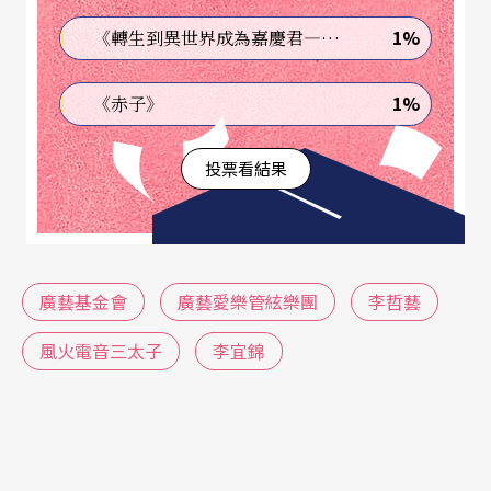
混搭風下，在六個段落中大玩中西／新舊／雅俗的
1%
《轉生到異世界成為嘉慶君—發現我的祖先是詐騙集團!?》
拼貼與辨證遊戲。整場最大的焦點，仍是榮獲「節
目冠名權」的
李宜錦
，當天允文允武的表現再次證
1%
《赤子》
明其現階段台灣女小提琴家的首席地位。下半場的
投票看結果
混搭風交響幻想曲《前世今生貝多芬》，不論是作
品或是演奏的水準，都不及上半場的協奏曲。以致
整場演出有頭重腳輕之感，殊為可惜。但，這卻不
是當天最大的問題……
廣藝基金會
廣藝愛樂管絃樂團
李哲藝
無論是表演內容、舞台設計、演出效果、場面調
風火電音三太子
李宜錦
度、曲目編排……在大部分解之下幾乎都沒有致命
性的缺點，但只要一經過細部分析，卻會明顯發現
處處不夠周延。更嚴重者，由於每個環節都欠缺臨