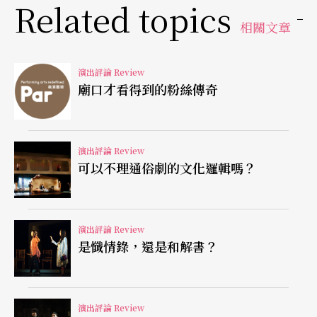
Related topics
門一腳，透過馬鞭效應卻讓傷害被過度放大。舉例
相關文章
而言，李宜錦因應作品而需要忙不迭地更換傳統／
電子小提琴，但整場演出不斷在指揮台兩側上走動
演出評論 Review
換琴，僅透過聚光燈來營造轉場的情境，是否有欠
廟口才看得到的粉絲傳奇
考慮？上半場說書人被場面調度拖累成主持人，下
半場還要不斷以麥克風與樂團的聲音相抗衡，更是
演出評論 Review
近乎災難了。
可以不理通俗劇的文化邏輯嗎？
技術與專業過不了關
進退維谷
演出評論 Review
為何貌似萬事具備東風在手的演出規劃，會演變成
是懺情錄，還是和解書？
缺門單吊硬不上張呢？私竊度，當天的演出其實陷
入了進退維谷的迷思。讓我們回想一下吧，除了某
演出評論 Review