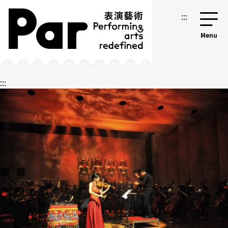
跳到主要內容區塊
網站導覽
:::
:::