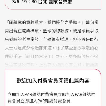
3/6 19
：30
台北
國家音樂廳
「開幕戰的意義重大，我們將全力爭取。」這句常
常出現在職業棒球、籃球的總教練，或是球員爭取
先發時的老生常談，乍聽很有道理，但不論是同行
人士或是資深球迷都知道，除了某些意欲欺敵的心
理戰手法（而且通常沒用）之外，更多時候只不過
是種夜路吹口哨、上香安太歲的心安之辭。把話說
白了，除了打假球，如果表現出散漫輕視，甚至例
歡迎加入付費會員閱讀此篇內容
行公事的態度，那麼每個「不特別重視」的比賽加
總起來，就會換來一個戰力、戰績與票房都讓人
立即加入PAR雜誌付費會員立即加入PAR雜誌付
「不特別重視」的球季。
費會員立即加入PAR雜誌付費會員