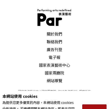
PAR 表演藝術雜誌
關於我們
聯絡我們
廣告刊登
電子報
國家表演藝術中心
國家兩廳院
網站導覽
國家表演藝術中心國家兩廳院《PAR表演藝術》版權所有
本網站使用 cookies
©
2022
Performing arts redefined. All Rights Reserved
為提供您更多優質的內容，本網站使用 cookies
統一編號 Tax Id number 00973926
分析技術。 若繼續閱覽本網站內容，即表示您同
本站所提供相關演出資訊，如有異動應以主辦單位公告為準。