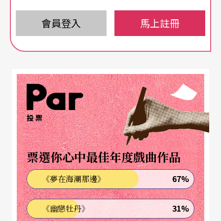
企圖宏大
卻處處不夠周延
會員登入
馬上註冊
被定義為【廣藝愛樂‧台灣靚樂】「開鑼鬧台鉅
獻」的「宜錦．電音．三太子」音樂會，自然具有
如此意義重大的「開幕戰背景」。從演出的結果來
看，實為此間的表演藝術團體著實地上了一堂case s
tudy。其意欲突破與開創的局面，理想極其高遠，
投票
夢想又極其壯闊；其面臨與呈現的現實，困厄何其
窒礙，環境又何其險惡。
票選你心中最佳年度戲曲作品
結合經典與鄉土，交融殿堂與世俗，編織成全場曲
67%
《夢在海潮那邊》
目的核心元素。我們聽到
李哲藝
如何呈現出大膽而
31%
《幽戀牡丹》
創新的《
風火電音三太子
》協奏曲，在時下流行的