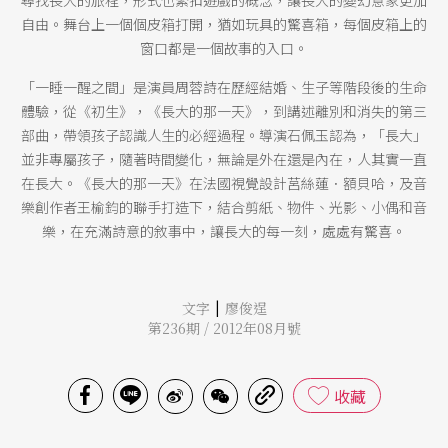
自由。舞台上一個個皮箱打開，猶如玩具的驚喜箱，每個皮箱上的
窗口都是一個故事的入口。
「一睡一醒之間」是演員周蓉詩在歷經結婚、生子等階段後的生命
體驗，從《初生》，《長大的那一天》，到講述離別和消失的第三
部曲，帶領孩子認識人生的必經過程。導演石佩玉認為，「長大」
並非專屬孩子，隨著時間變化，無論是外在還是內在，人其實一直
在長大。《長大的那一天》在法國視覺設計莒絲蓮．額貝哈，及音
樂創作者王榆鈞的聯手打造下，結合剪紙、物件、光影、小偶和音
樂，在充滿詩意的敘事中，讓長大的每一刻，處處有驚喜。
|
文字
廖俊逞
第236期 / 2012年08月號
收藏