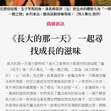
在歷經結婚、生子等階段後，演員周蓉詩（左）把生命的體驗化為「一睡
一醒之間」系列演出。圖為該劇排練現場。（飛人集社 提供）
戲劇新訊
《長大的那一天》 一起尋
找成長的滋味
長大的那一天是什麼時候？長大又會帶來什麼喜悅和煩惱呢？繼
《初生》後，飛人集社「一睡一醒之間」二部曲《長大的那一
天》，以「成長」為主題。故事描述有一座魔法森林，只要進到魔
法森林裡面，就可以變成任何想要變成的樣子。小男孩和小女孩，
意外得到森林藏寶圖，為了尋找「長大的那一天」，走進森林。在
一連串的冒險奇遇後，他們見到了魔法森林的統治者：一個不願意
長大的小孩。森林統治者答應他們變成想成為的樣子，但交換的條
件是得永遠留在魔法森林中。故事從辦家家酒般的遊戲出發，展開
尋找長大的旅程，形式也緊扣遊戲的概念，讓長大的變幻意象更加