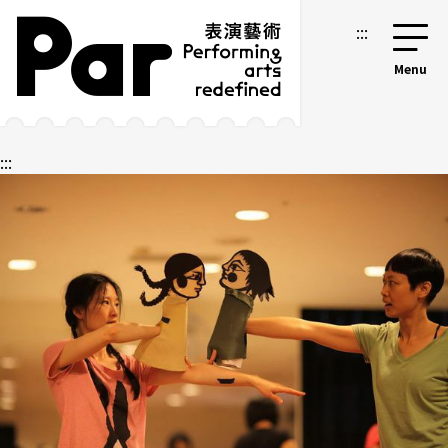
跳到主要內容區塊
網站導覽
:::
:::