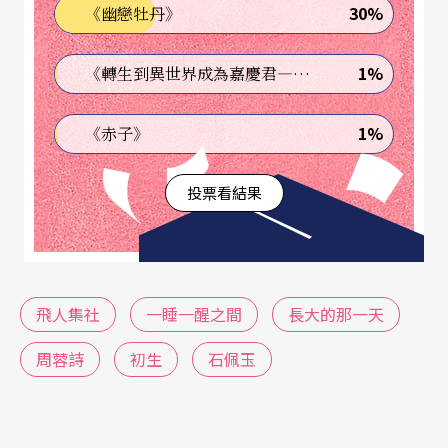
30%
《幽戀牡丹》
1%
《轉生到異世界成為嘉慶君—發現我的祖先是詐騙集團!?》
1%
《赤子》
投票看結果
飛人集社
一睡一醒之間
長大的那一天
周蓉詩
初生
石佩玉