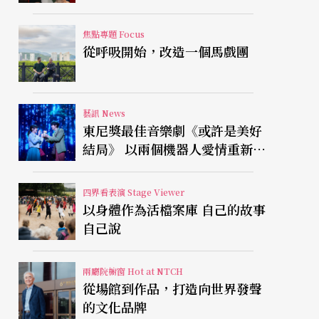
焦點專題 Focus
從呼吸開始，改造一個馬戲團
藝訊 News
東尼獎最佳音樂劇《或許是美好
結局》 以兩個機器人愛情重新凝
視有限人生
四界看表演 Stage Viewer
以身體作為活檔案庫 自己的故事
自己說
兩廳院櫥窗 Hot at NTCH
從場館到作品，打造向世界發聲
的文化品牌