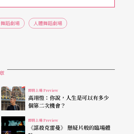
舞蹈劇場
人體舞蹈劇場
卻仍吸引眾多同為藝術創作者的目光，「他的作品
，之於她，謝德慶的行為表演是「致命的吸引
作概念和生命軌跡，編成舞作
One man- One Year
章
在高雄大東文化藝術中心演出的《生命是條漫長的
即將上場 Preview
高翊愷：你說，人生是可以有多少
德慶有棟房子提供藝術家租住，俞秀青申請進入排
個第二次機會？
在花園聊天，謝德慶也和她提及自己的創作計畫與
即將上場 Preview
《謀殺克雷曼》 懸疑片般的臨場體