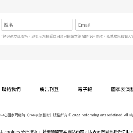
*通過遞交此表格，即表示您接受並同意已閱讀本網站的使用條款，私隱政策和個人
聯絡我們
廣告刊登
電子報
國家表演
中心國家兩廳院《PAR表演藝術》版權所有
©
2022
Performing arts redefined. All R
統一編號 Tax Id number 00973926
本站所提供相關演出資訊，如有異動應以主辦單位公告為準。
cookies 分析技術。 若繼續閱覽本網站內容，即表示您同意我們使用 co