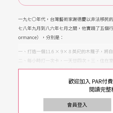
一九七○年代，台灣藝術家謝德慶以非法移民
七八年九月到八六年七月之間，他實踐了五個行為表演
ormance），分別是：
一、打造一個11.6 × 9× 8 英尺的木籠子
二、每小時打一次卡，一天廿四次。三、住在
四、和藝術家琳達．莫塔諾（Linda Monta
年。五、生活一年，期間不看、不談、不讀藝
歡迎加入 PAR付
閱讀完整
這些「生命作品」讓謝德慶成為當代藝術界的
希斯菲爾德（Adrian Heathfield，與
會員登入
過證據痕跡留存下來的視覺註記，它的文件檔