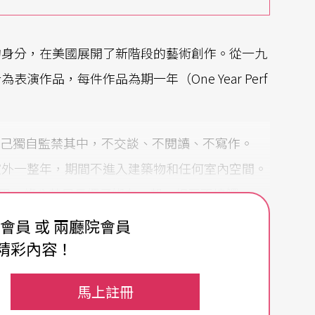
的身分，在美國展開了新階段的藝術創作。從一九
作品，每件作品為期一年（One Year Perf
，將自己獨自監禁其中，不交談、不閱讀、不寫作。
室外一整年，期間不進入建築物和任何室內空間。
no）用一條八英尺長繩子綁在一起，相互不接觸一
術，不進入任何畫廊和博物館。
費會員 或 兩廳院會員
精彩內容！
傳奇，卻也讓展出他的作品成為一大困難，策展人
謝德慶合著《現在之外》）認為，原因在於「它依然只能透
馬上註冊
案痕跡所要談論與談到的時間，仍然是根本難以觸