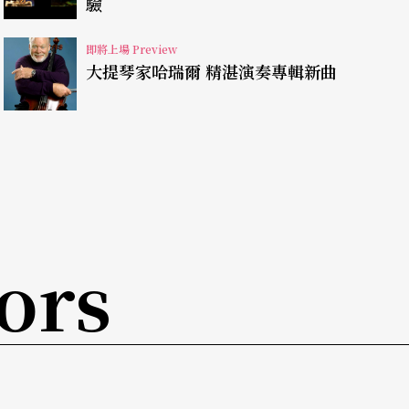
驗
t time（短時間），但謝德慶的卻是一個三百六
也是種長時間的自殘和自虐。」俞秀青以謝德慶的
即將上場 Preview
大提琴家哈瑞爾 精湛演奏專輯新曲
過時間？會不會害怕自己瘋狂？生病該怎麼辦？
況味。回到台灣教書編舞，繁忙工作讓她一直被時
，對應到謝德慶打卡計畫「被時間掐得死死」的限
ors
〈籠子〉、〈約制〉、〈放逐〉、〈關係〉、〈藝
深舞者王維銘、劇場編導杜思慧、于善敏、吳維
術家，以舞蹈劇場結合影像和現場音樂，透過國標、現代
形成的種種約束，以及生命和藝術之間的關係。