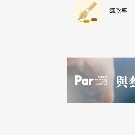
鄒欣寧
生命究竟如謝德慶所言，是一場終身徒刑，或
我們最後的答案。