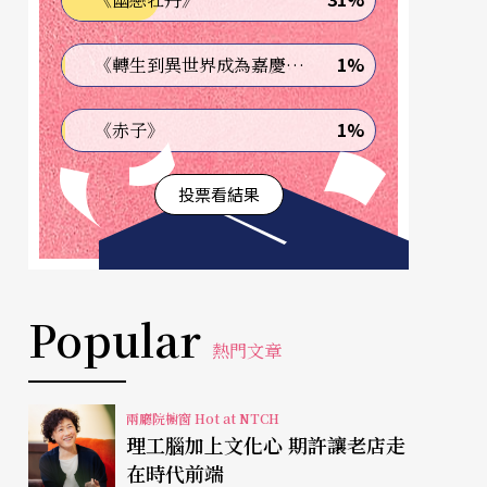
1%
《轉生到異世界成為嘉慶君—發現我的祖先是詐騙集團!?》
1%
《赤子》
投票看結果
Popular
熱門文章
兩廳院櫥窗 Hot at NTCH
理工腦加上文化心 期許讓老店走
在時代前端