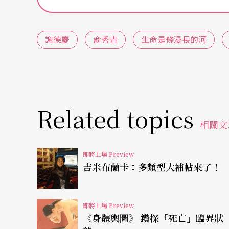
及。」
謝德慶
俞秀青
生命是條漫長的河
與謝德慶交集
延伸自我的生命狀態
如此難以觸及，謝德慶近乎極端的生命創作，
開啟了太大的想像空間」，編舞家俞秀青形容
力」。在這強烈的召喚下，她先後挪用他的創
Related topics
相關文
（一九九八年於柏林發表）和即將於十月下旬
河》。
即將上場 Preview
吉米布蘭卡：多類型大補帖來了！
俞秀青在紐約時曾與謝德慶有段交集。當時謝
練，「我在一樓，他就住地下室」，兩人經常
即將上場 Preview
概念。
《身體輿圖》 鑽探「死亡」臨界狀