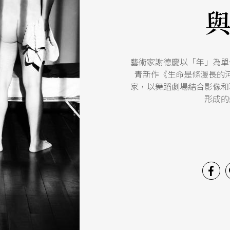
藝術家謝德慶以「年」為單
青新作《生命是條漫長的
家，以舞蹈劇場結合影像和
形成的