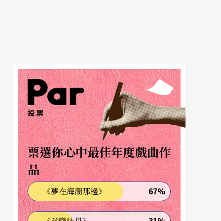
投票
票選你心中最佳年度戲曲作
品
67%
《夢在海潮那邊》
31%
《幽戀牡丹》