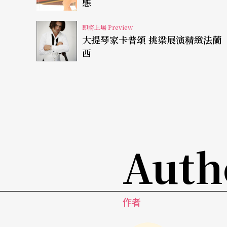
態
「很多行為藝術家都有極致的概念，但都是shor
十五天的漫長時間流，那種絕對和極致，其實
即將上場 Preview
大提琴家卡普頌 挑梁展演精緻法蘭
自囚計畫為例，一個人在那樣的空間中如何度
西
俞秀青也從他的作品中印證了自己近年的生命
間追趕，內在外在飽受壓榨，那種生活的制約
制，讓她格外有感。
六個主題
跨界藝術家集結探索
Auth
俞秀青因此將謝德慶的作品和生命故事轉化為
術〉、〈生命〉等六個主題片段，並集結了資
作者
緯、打擊樂手Kevin Romanski等跨界藝
舞等不同風格的肢體表演，探索當代社會對人