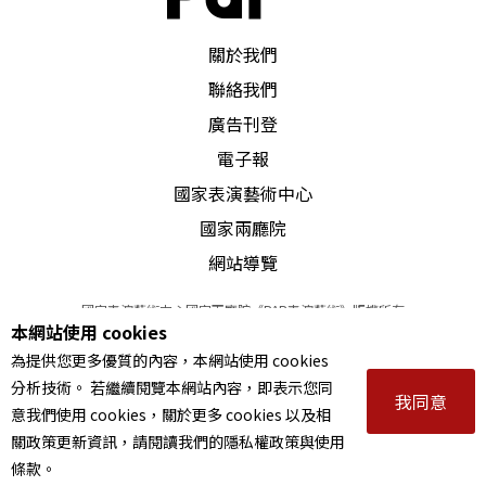
PAR 表演藝術雜誌
關於我們
聯絡我們
廣告刊登
電子報
國家表演藝術中心
國家兩廳院
網站導覽
國家表演藝術中心國家兩廳院《PAR表演藝術》版權所有
本網站使用 cookies
©
2022
Performing arts redefined. All Rights Reserved
為提供您更多優質的內容，本網站使用 cookies
統一編號 Tax Id number 00973926
分析技術。 若繼續閱覽本網站內容，即表示您同
本站所提供相關演出資訊，如有異動應以主辦單位公告為準。
我同意
意我們使用 cookies，關於更多 cookies 以及相
服務條款
｜
隱私權聲明
｜
著作權聲明
關政策更新資訊，請閱讀我們的隱私權政策與使用
條款。