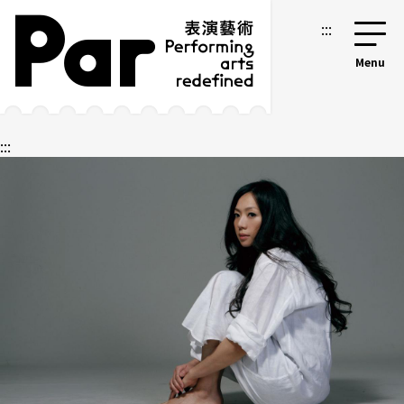
跳到主要內容區塊
網站導覽
:::
:::