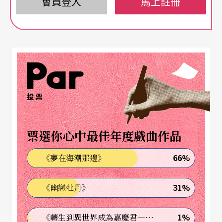
會員登入
馬上註冊
投票
票選你心中最佳年度戲曲作品
66%
《夢在海潮那邊》
31%
《幽戀牡丹》
1%
《轉生到異世界成為嘉慶君—發現我的祖先是詐騙集團!?》