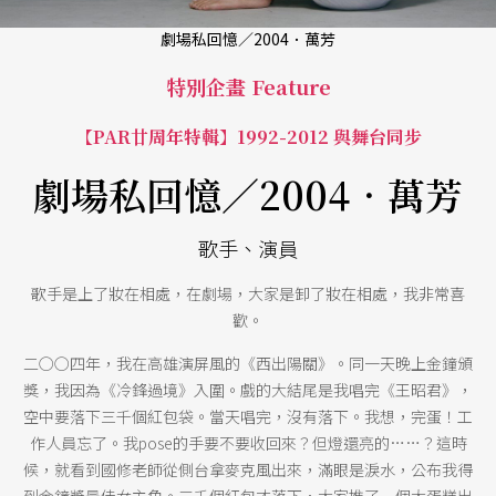
劇場私回憶／2004．萬芳
特別企畫 Feature
【PAR廿周年特輯】1992-2012 與舞台同步
劇場私回憶／2004．萬芳
歌手、演員
歌手是上了妝在相處，在劇場，大家是卸了妝在相處，我非常喜
歡。
二○○四年，我在高雄演屏風的《西出陽關》。同一天晚上金鐘頒
獎，我因為《冷鋒過境》入圍。戲的大結尾是我唱完《王昭君》，
空中要落下三千個紅包袋。當天唱完，沒有落下。我想，完蛋！工
作人員忘了。我pose的手要不要收回來？但燈還亮的……？這時
候，就看到國修老師從側台拿麥克風出來，滿眼是淚水，公布我得
到金鐘獎最佳女主角。三千個紅包才落下，大家推了一個大蛋糕出