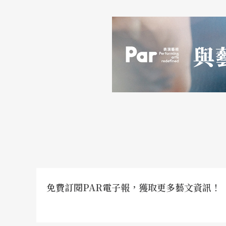
喜愛涉獵歷史的胡恩威說，明末社會瀰漫著泛
者，都以失敗告終。這種高度形式化的社會所
片戰爭、甲午戰爭到八國聯軍，中國節節敗退
另一方面，對胡恩威而言，明代也是一個「有
或戲曲，夢境情節特別多。」此外，明代印刷
的簡約美學則與朱元璋大力去除貪官有關，「
流。」
多媒體+中樂及電子音樂 包裝沉重的歷史敘述
《萬曆十五年》一劇在視覺上，融合進念擅長
免費訂閱PAR電子報，獲取更多藝文資訊！
中樂及電子音樂交雜混搭。劇中更穿插崑曲《
下對男女之愛的壓抑。胡恩威說，之所以選擇