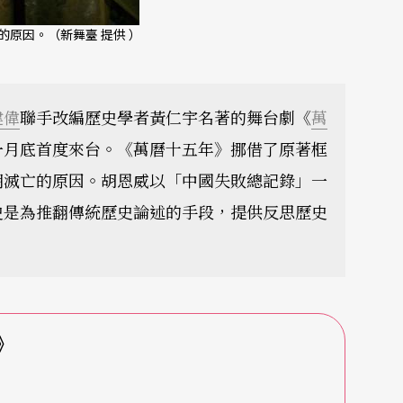
原因。（新舞臺 提供 ）
建偉
聯手改編歷史學者黃仁宇名著的舞台劇《
萬
一月底首度來台。《萬曆十五年》挪借了原著框
朝滅亡的原因。胡恩威以「中國失敗總記錄」一
史是為推翻傳統歷史論述的手段，提供反思歷史
》