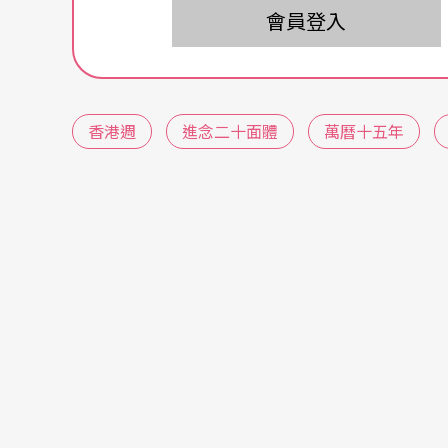
二○○六年，向來關注社會與政治議題的香港
會員登入
共和》編劇張建偉聯手，將《萬曆十五年》打
冷感或受制於思考的年代，胡恩威以「中國失
演繹歷史是為推翻傳統歷史論述的手段，提供
香港週
進念二十面體
萬曆十五年
曆十五年，距離明朝覆亡五十七年，距離鴉片
如此安排，希望拉寬觀眾凝視歷史的縱深，從
在英式教育下成長的胡恩威，中學時期首次閱
觸到的歷史都是教條的、蓋棺定論式的知識。
立體地看待歷史、解讀歷史，這對關心中國現
港年輕人不僅不知中國史，可能連宋、元、明
們來說就像是一堂校外歷史課。」
相較於近日港人走上街頭反洗腦教育，胡恩威