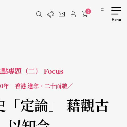
:::
0
點專題（二） Focus
30年—香港 進念．二十面體／
史「定論」 藉觀古
以知今