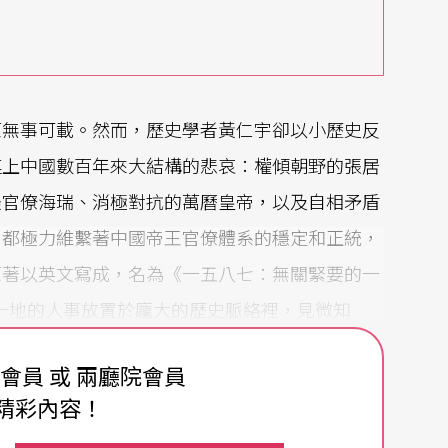
原無事可載。然而，歷史學者黃仁宇卻以小歷史反
連上中國數百年來大結構的悲哀：權傾朝野的張居
怪官僚海瑞、消極對抗的萬曆皇帝，以及自相矛盾
，都極力維繫著中國帝王官僚體系的穩定和正統，
原著以英文寫成，名為《一五八七：無關緊要的一
一地的人事放置於龐大的歷史脈絡裡，見微知
個人乃至後世造成的影響。
費會員 或 兩廳院會員
精彩內容！