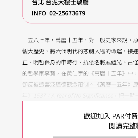
台北 台泥大樓士敏廳
INFO 02-25673679
一五八七年，萬曆十五年，對一般史家來說，
觀大歷史，將六個明代的悲劇人物的命運，接
正、明哲保身的申時行、抗倭名將戚繼光、古
的哲學家李贄，在黃仁宇的《萬曆十五年》中
卻反被這套泛道德觀念箝制。《萬曆十五年》
年》
1587：A Year of No Significance
，把一時
著，解剖社會文化、制度甚至律法與道德等對
歡迎加入 PAR付
拉寬觀眾凝視的歷史縱深 思考自己今日處境
閱讀完整