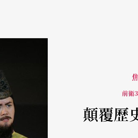
焦
前衛
顛覆歷