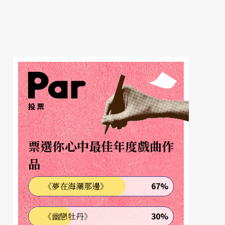
投票
票選你心中最佳年度戲曲作
品
67%
《夢在海潮那邊》
30%
《幽戀牡丹》