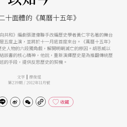
二十面體的《萬曆十五年》
向共和》編劇張建偉聯手改編歷史學者黃仁宇名著的舞台
是五度上演，並將於十一月底首度來台。《萬曆十五年》
歷史人物的六段獨角戲，解開明朝滅亡的原因。胡恩威以
結該書的核心精神，他說，重新演繹歷史是為推翻傳統歷
述的手段，提供反思歷史的契機。
|
文字
廖俊逞
第239期 / 2012年11月號
收藏