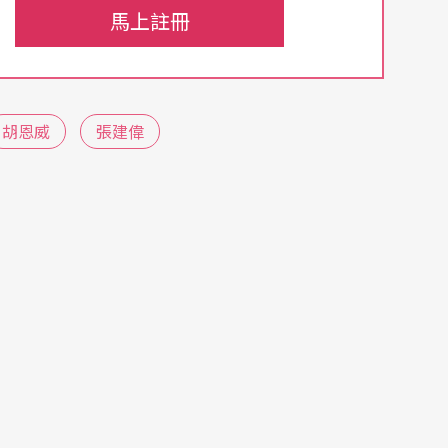
「進念．二十面體」編導胡恩威，和電視劇《走向
馬上註冊
造成舞台劇劇本，今年五度上演。在現代人對歷史
敗總記錄」一語歸結該書的核心精神。他說，重新
反思歷史的契機，一如全劇開場，旁白傳來：「萬
胡恩威
張建偉
戰爭兩個半世紀、距離甲午戰爭三百零八年……」
而思考自己今天的處境。
讀《萬曆十五年》，他說，香港中學生從課本上接
《萬曆十五年》不是簡單說教式的判定錯對，而是
代化發展的年輕人有巨大的啟發。「當下卅歲的香
、清的朝代次序都說不出來，《萬曆十五年》對他
強調，了解中國歷史，就如同了解世界各國的歷