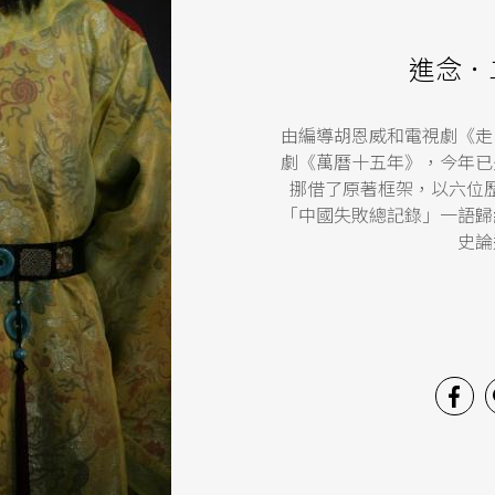
進念．
由編導胡恩威和電視劇《走
劇《萬曆十五年》，今年已
挪借了原著框架，以六位
「中國失敗總記錄」一語歸
史論