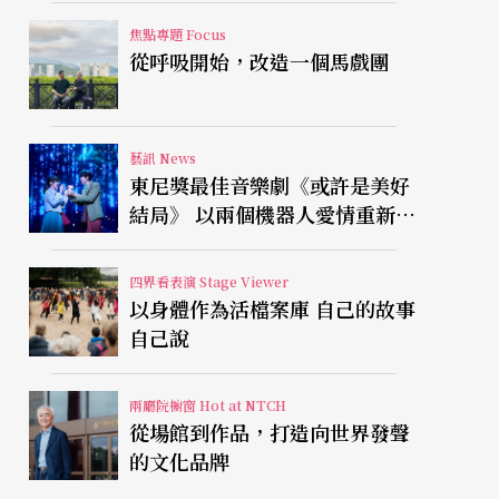
焦點專題 Focus
從呼吸開始，改造一個馬戲團
藝訊 News
東尼獎最佳音樂劇《或許是美好
結局》 以兩個機器人愛情重新凝
視有限人生
四界看表演 Stage Viewer
以身體作為活檔案庫 自己的故事
自己說
兩廳院櫥窗 Hot at NTCH
從場館到作品，打造向世界發聲
的文化品牌