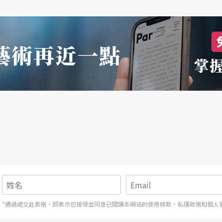
道德的儒家思想，扼殺人民的創造力，能者與無能
產生的悲劇，不僅出現在萬曆年間，接下來，從鴉
，都與他們受制於封建思想很有關係。
趣」的年代。他說：「為了規避審查，明清的小說
技術發達，小報文化、色情小說也蔚為風潮。明代
最後大家都不敢穿華服，灰、黑色的服裝漸成主
的多媒體影像，包裝沉重的歷史敘述；聽覺上，以
牡丹亭》的〈驚夢〉一折，來批判明朝泛道德社會
*通過遞交此表格，即表示您接受並同意已閱讀本網站的使用條款，私隱政策和個人
《牡丹亭》，先是出於戲劇美學考量，崑曲是最能