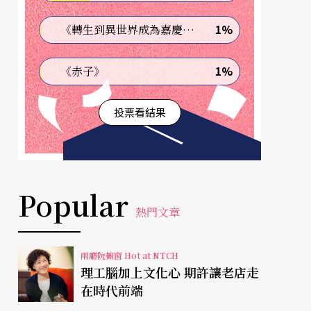
1%
《轉生到異世界成為嘉慶君—發現我的祖先是詐騙集團!?》
1%
《赤子》
投票看結果
Popular
熱門文章
兩廳院櫥窗 Hot at NTCH
理工腦加上文化心 期許讓老店走
在時代前端