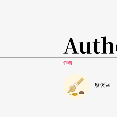
史，關鍵在於怎麼教。「今日課本的內容，諸
甚至在左派教育團體編撰的教科書中出現『美
不免造成港人強烈反感。」
Auth
借史論今 尋找港人的自我定位
歷史是時間的座標，之於我們的過去、現在的
作者
別於巴黎、倫敦等大城市，新舊事物和諧共存
殖民時代走到今天，老舊的事物不斷處於退化
廖俊逞
只有充分了解中國歷史，才能知道香港在中國
《萬曆十五年》，除了回望中國悠悠的歷史長
《萬曆十五年》挪借了原著框架，以六位歷史