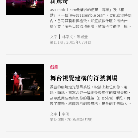
新驚奇
assemble team最講求的便是「專業」及「和
諧」。一個頂尖的assemble team，要能在短時間
內，各司其職發揮極致，知道該做什麼？該給什
麼？要了解各自的強項弱項，精確卡位補位，擁有
良好的默契和信任度，進而創造出一種超越兩人力
|
文字
林家文、鄭淑瑩
量的新格局，是一種一加一大於二的做法及挑戰。
第151期 / 2005年07月號
《戀人絮語》無疑展現了assemble team的最大魅
力，是一場淋漓盡致卻非爭奇鬥艷的演出。
戲劇
舞台視覺建構的符號劇場
裸露的劇場燈光懸吊系統，映接上數位影像、電
玩、簡訊、書寫合成一幅後後後現代的虛擬景觀，
胡恩威用建築與影像的融接（Dissolve）手段，再
現了羅勃．威爾遜的劇場風格，是全劇中最動人的
歡景經驗。
|
文字
卓明
第150期 / 2005年06月號