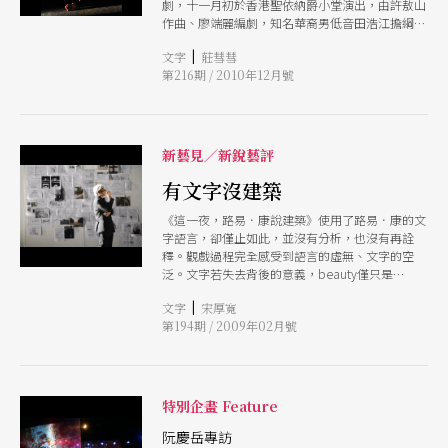
劇，十一月初於香港聖依納爵小堂演出，由許敖山
作曲、廖端麗編劇，知名華裔男低音田浩江擔綱飾
唱主角利瑪竇。導演胡恩威邀請台灣的無獨有偶劇
|
文字
莊彗彗
團參與創作，以戲偶、面具、投影與電子音樂，鋪
第216期 / 2010年12月號
陳出豐富而多層次的內容，編劇廖端麗從反戰觀點
出發，藉著利瑪竇的人生，彰顯跨文化、跨宗教、
跨國界的無私大愛。
新藝見／新銳藝評
有文字沒建築
《這一夜，路易．康說建築》使用了路易．康的文
字語言，卻僅止如此，並沒有分析，也沒有再詮
釋。觀戲過程完全感受到語言的虛無、文字的空
泛。文字若失去背後的意義，beauty僅只是
b.e.a.u.t.y，不是美。大量「視覺系」的圖樣、文
|
文字
宋厚寬
字，DJ的演奏音響表演，充斥現場，我卻離路
第194期 / 2009年02月號
易．康很遙遠。
特別企畫 Feature
阮慶岳專訪