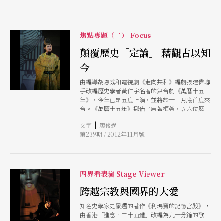
不少創意火花
焦點專題（二） Focus
顛覆歷史「定論」 藉觀古以知
今
由編導胡恩威和電視劇《走向共和》編劇張建偉聯
手改編歷史學者黃仁宇名著的舞台劇《萬曆十五
年》，今年已是五度上演，並將於十一月底首度來
台。《萬曆十五年》挪借了原著框架，以六位歷史
人物的六段獨角戲，解開明朝滅亡的原因。胡恩威
|
文字
廖俊逞
以「中國失敗總記錄」一語歸結該書的核心精神，
第239期 / 2012年11月號
他說，重新演繹歷史是為推翻傳統歷史論述的手
段，提供反思歷史的契機。
四界看表演 Stage Viewer
跨越宗教與國界的大愛
知名史學家史景遷的著作《利瑪竇的記憶宮殿》，
由香港「進念．二十面體」改編為九十分鐘的歌