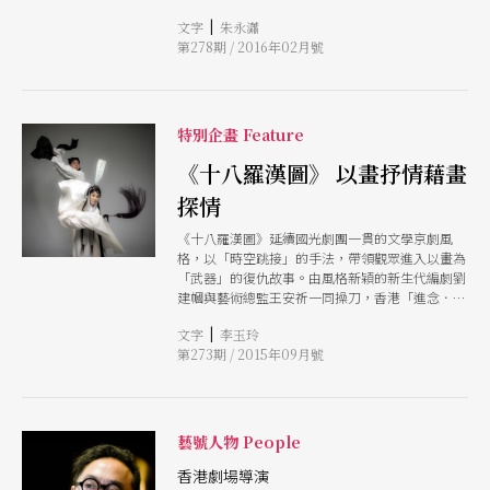
因，及當代中國地產大亨潘石屹和妻子張欣，以長
|
文字
朱永瀟
焦距對準中國百年歷史中的兩個時代片段和人，完
第278期 / 2016年02月號
成一次見血見紋的特寫，以審視大河奔流的百年中
國歷史。
特別企畫 Feature
《十八羅漢圖》 以畫抒情藉畫
探情
《十八羅漢圖》延續國光劇團一貫的文學京劇風
格，以「時空跳接」的手法，帶領觀眾進入以畫為
「武器」的復仇故事。由風格新穎的新生代編劇劉
建幗與藝術總監王安祈一同操刀，香港「進念．二
十面體」藝術總監胡恩威擔綱舞台設計，魏海敏、
|
文字
李玉玲
唐文華、溫宇航等國光資深演員演出，連「姊弟
第273期 / 2015年09月號
戀」、「老少配」、「文創」等主題都入戲。
藝號人物 People
香港劇場導演