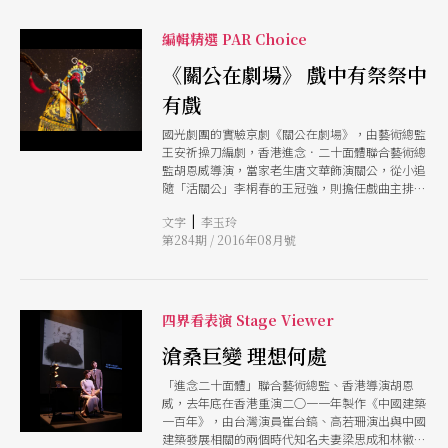
編輯精選 PAR Choice
《關公在劇場》 戲中有祭祭中
有戲
國光劇團的實驗京劇《關公在劇場》，由藝術總監
王安祈操刀編劇，香港進念．二十面體聯合藝術總
監胡恩威導演，當家老生唐文華飾演關公，從小追
隨「活關公」李桐春的王冠強，則擔任戲曲主排。
這次，國光把關公請進劇場，不只搬演經典關公戲
|
文字
李玉玲
碼，而是「戲中有祭，祭中有戲」的儀式劇。
第284期 / 2016年08月號
四界看表演 Stage Viewer
滄桑巨變 理想何處
「進念二十面體」聯合藝術總監、香港導演胡恩
威，去年底在香港重演二○一一年製作《中國建築
一百年》，由台灣演員崔台鎬、高若珊演出與中國
建築發展相關的兩個時代知名夫妻梁思成和林徽