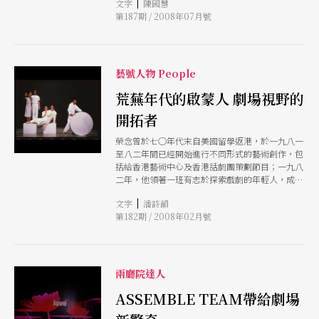
|
文字
陳國慧
喜用多媒體元素，但能夠掌握多媒體的冷冽而能夠
第187期 / 2008年07月號
將之轉化為具氣息的溫熱的卻不多，胡恩威可說是
其中一人。
藝號人物 People
荒蕪年代的啟蒙人 劇場視野的
開拓者
榮念曾於七○年代末自美國留學返港，於一九八一
至八二年間已經開始進行不同形式的藝術創作，包
括給香港藝術中心及香港話劇團策劃節目；一九八
二年，他領著一班有志於探索戲劇的年輕人，成立
「進念．廿面體」，在戲劇與思辯上，啟蒙了無數
|
文字
潘詩韻
劇場後進。
第182期 / 2008年02月號
兩廳院達人
ASSEMBLE TEAM帶給劇場