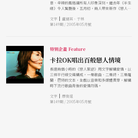
意、辛辣的風格讓所有人印象深刻。繼去年《半生
的「胡恩威+林奕華」這個組合，從去年的舞台劇
緣》令人驚艷後，五月初，兩人帶來新作《戀人絮
《半生緣》之後，「胡恩威+林奕華」成了兩岸三
語》來台演出。林奕華與胡恩威是如何結下創作緣
地最火紅的邀請組合，他們不僅創作產量驚人、效
|
文字
盧健英、于林
分？又如何聯手製造劇場風暴？他們到底想藉由劇
率驚人、創作關心的議題與體材兵分多路，娛樂性
第149期 / 2005年05月號
場，向社會說什麼話呢？
與批判性兼具，舞台元素新穎多元，一下子成了華
人劇場裡被討論的現象。在我們訪問胡恩威與林奕
華時，我問他們對於「效率」這件事的看法：他們
通常只有二百四十萬至三百萬之間的製作費，平均
特別企畫 Feature
一齣戲花三個星期排完，為什麼可以做到如此？
「知道自己要做什麼，而且所有的人都準確到
卡拉OK唱出百般戀人情境
位。」做藝術，在執行上其實是很技術的，台灣是
不是也做到了？
長達兩個小時的《戀人絮語》用文字解構愛情，以
三條平行線交織構成，一是歌曲、二是詩，三是羅
蘭．巴特的文本，全戲以音樂和多媒體貫穿，解構
時下流行歌曲背後的愛情符碼。
|
文字
廖俊逞
第149期 / 2005年05月號