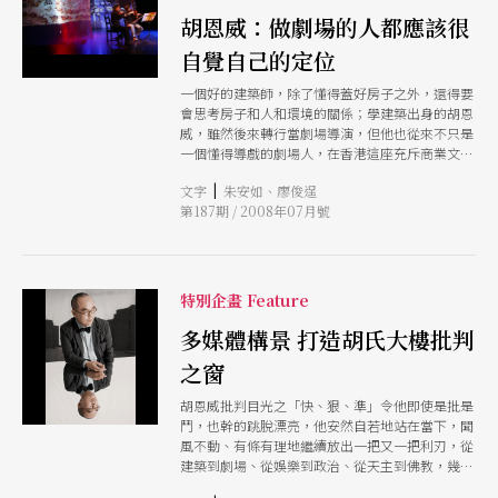
胡恩威：做劇場的人都應該很
自覺自己的定位
一個好的建築師，除了懂得蓋好房子之外，還得要
會思考房子和人和環境的關係；學建築出身的胡恩
威，雖然後來轉行當劇場導演，但他也從來不只是
一個懂得導戲的劇場人，在香港這座充斥商業文化
的城市中，他幾乎是少數用作品反映社會、政治、
|
文字
朱安如、廖俊逞
教育與歷史等冷硬主題，為公共議題發聲的知識分
第187期 / 2008年07月號
子。 今年台北藝術節，將要同時上演胡恩威的兩
部劇場作品《華嚴經》、《這一夜，路易．康說建
築》，本刊特別邀請同樣自建築出身，身兼評論家
與文學家的阮慶岳訪問胡恩威，兩人從建築談起，
延伸出社會現象與政治議題，並深入剖析香港、台
特別企畫 Feature
灣兩地的文化生態。
多媒體構景 打造胡氏大樓批判
之窗
胡恩威批判目光之「快、狠、準」令他即使是批是
鬥，也幹的跳脫漂亮，他安然自若地站在當下，聞
風不動、有條有理地繼續放出一把又一把利刃，從
建築到劇場、從娛樂到政治、從天主到佛教，幾乎
處處都見其身影、聲音和評說。香港不少舞台導演