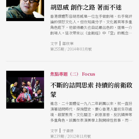
胡恩威 創作之路 著而不迷
香港媒體形容胡恩威是一位左手做劇場、右手寫評
論的憤怒文化人。但在知識分子、文化菁英等多重
角色底下，他做得最久也自認最出色的，還是一介
劇場人。這次帶來以《金剛經》中「空」的概念發
展出來的《如夢幻泡影》，跳脫一般編舞邏輯。從
|
文字
鄒欣寧
天主教到佛教，一實一虛的處世態度，讓胡恩威學
第255期 / 2014年03月號
會踏實而不被現實所困地創作。
焦點專題（二） Focus
不斷的詰問思索 持續的前衛啟
蒙
進念．二十面體從一九八二年創團以來，就一直扮
演著詰問時代、探詢歷史、憂心香港人當前生存處
境、啟蒙教育、文化關注、創意激發、反抗精神等
多重角色。該團在表演美學上脫開線性敘事，而以
質樸的肢體造型與多媒體形式，呈現非文本的前衛
|
文字
于善祿
演出。作品累積至今已近兩百齣，多以系列為之。
第239期 / 2012年11月號
而進念與台灣劇場界從早期就展開交流，也激盪出