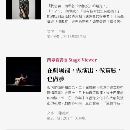
「我想要一個帶著『惆悵感』的燈光。」
「？？？」 胡導說：「沒有技術就沒有藝術！」
能夠找到正確的語言相互溝通真的很重要！什麼是
構成「惆悵感」燈光的要素？如果這個「惆悵感」
能夠被進一步轉譯成「冷色系、小範圍、有點背
|
文字
平珩
光、偏暗」的燈光，那被「翻白眼」的機率就一定
第309期 / 2018年09月號
會降低了。
四界看表演 Stage Viewer
在劇場裡，做演出、做實驗，
也做夢
香港前衛劇團進念．二十面體的《佛洛伊德尋找中
國情與事》去年十二月上旬再度搬演，從十四年前
的初版，到二○一六年末在香港文化中心大劇院演
出的新版，劇團多年來一直在實驗，「這個作品的
特色是要求觀眾很主動，」導演胡恩威說，「這齣
|
文字
陳茂康
戲的觀眾比較像在看書，不是只等著、只聽著，而
第289期 / 2017年01月號
是要主動去閱讀，然後去想，你讀到了什麼？」一
景景片段如夢，夢的意義，導演與觀眾一起探尋