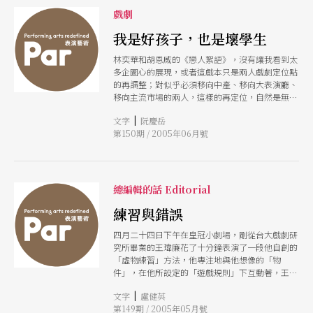
戲劇
我是好孩子，也是壞學生
林奕華和胡恩威的《戀人絮語》，沒有讓我看到太
多企圖心的展現，或者這戲本只是兩人戲劇定位點
的再調整；對似乎必須移向中產、移向大表演廳、
移向主流市場的兩人，這樣的再定位，自然是無可
厚非，只是當年林奕華犀利的主題企圖與叛逆風
|
文字
阮慶岳
格，可不要在這樣的定位過程中流去了。
第150期 / 2005年06月號
總編輯的話 Editorial
練習與錯誤
四月二十四日下午在皇冠小劇場，剛從台大戲劇研
究所畢業的王瑋廉花了十分鐘表演了一段他自創的
「虛物練習」方法，他專注地與他想像的「物
件」，在他所設定的「遊戲規則」下互動著，王瑋
廉說：「我試圖在這裡開發出我自己的表演語
|
文字
盧健英
彙。」 這是在國藝會第二屆青創會（由建弘文教
第149期 / 2005年05月號
基金會贊助支持的編導人才工作坊）的發表會上，