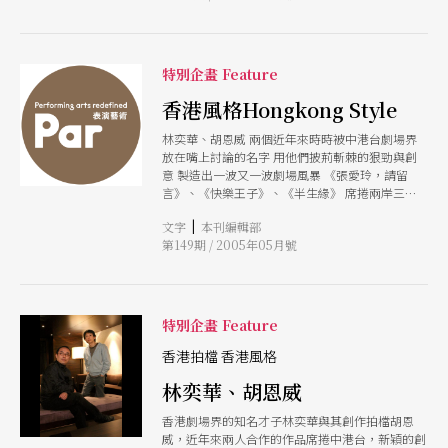
我看不懂劇場中這位熱情的年青人正在拉鋸的「物
件」是什麼，但給了他熱烈的掌聲，這樣的實驗恐
怕要很久很久才會有結果。正如青創會的計畫主持
人之一林懷民對這一群對表演懷抱興趣的青年人
特別企畫 Feature
說：如果要做下去，請堅持。 國家音樂廳文化藝
廊正在展出的「表演工作坊二十週年回顧展」，是
香港風格Hongkong Style
一個因為堅持所以走了二十年的例子。展覽的第一
林奕華、胡恩威 兩個近年來時時被中港台劇場界
天我去看了，那些泛黃的、有許多塗擦字跡、驚歎
放在嘴上討論的名字 用他們披荊斬棘的狠勁與創
號與挫敗情緒的手稿令我感動。「練習」是表演創
意 製造出一波又一波劇場風暴 《張愛玲，請留
作中很重要的「研發」過程，過去在談表演時，我
言》、《快樂王子》、《半生緣》 席捲兩岸三地
們似乎都忘了「研發」這一環。政府補助單位只在
的焦點目光 這個兩人組合充滿了快狠準的香港風
表演現場上做「驗收」，大部分的表演團體則永遠
|
文字
本刊編輯部
格： 「快」─每一齣戲的製作期約三個星期；
在追逐開演前的分秒，希望在分秒裡完成「完
第149期 / 2005年05月號
「狠」─議題辛辣而諷刺，思考方法詭怪而顛覆；
美」；表演和許多產業一樣是一個團隊的完成，除
「準」─舞台語言新穎而精準。 他們為何如此創
了藝術家的的天縱英才之外，這麼多年下來，我相
意無限？ 他們為何如此懂得把玩形式？ 他們為何
信沒有救葯的反覆實驗與練習是有口碑的團隊共同
如此滔滔不絕？
的守則，而不是臨場上的妥協與更改。 錯誤是最
好的指導教授。我們的劇場可能需要更多的實驗室
特別企畫 Feature
概念來包容過程中的錯誤，以減少臨場上的摸索。
香港拍檔 香港風格
如果我們驚歎DV8妙眩神奇的影像與人體，這一期
的「兩廳院達人」林家文告訴我們，DV8黑盒子裡
林奕華、胡恩威
的秘密就是長達一年的研發。而其實在跨領域現象
越來越主流的情況下，如果政府能協助工業設計、
香港劇場界的知名才子林奕華與其創作拍檔胡恩
光電科技等與表演舞台的合作，也將使得舞台的研
威，近年來兩人合作的作品席捲中港台，新穎的創
發有更多的可能性。 這一期我們介紹了來自香港