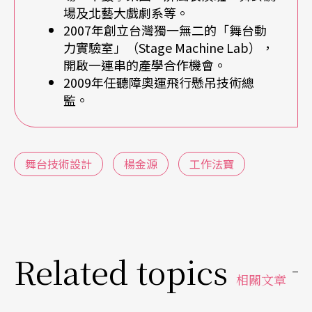
場及北藝大戲劇系等。
揚機是劇場裡重要的心臟，一般用於懸吊系統。我
2007年創立台灣獨一無二的「舞台動
的捲揚機還可以驅動旋轉舞台、升降台、運動中的
力實驗室」（Stage Machine Lab），
開啟一連串的產學合作機會。
軌道，也能拿來飛人。都是綜合運用耶魯學過的東
2009年任聽障奧運飛行懸吊技術總
西；旁邊的槓桿就是我新加的，兩邊拉起來，兩個
監。
人就可以搬運。外加摩擦輪也是新點子。」
你相信它，甚至會為這件事而感動
舞台技術設計
楊金源
工作法寶
「我常跟學生說，我在耶魯學會的東西，不到現在
會的百分之五。學校只能幫你開一扇門，真正的學
習要靠自己。我在外面做演出，也會從crew身上學
Related topics
到很棒的方法，是以前學校老師沒辦法教的。」耶
相關文章
魯為楊金源奠定技術劇場的基礎，不過台大電機研