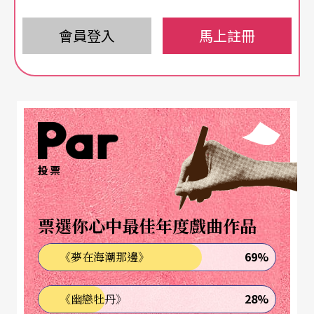
計的想像，舞台技術指導（Technical Director，簡
會員登入
馬上註冊
稱TD）是關鍵人物。十二年前，拿著耶魯大學「技
術設計與製作」藝術碩士學位的楊金源，落腳北藝
大劇場設計學系，著力於培育國內舞台技術設計人
才，並持續研究、開發舞台技術新的可能。二○○
七年在校方支持下，「舞台動力實驗室」成立了，
投票
楊金源帶著學生在此發想、實驗、製作。衝浪板是
他們為自己訂立的挑戰，事實上，這裡所研發的劇
票選你心中最佳年度戲曲作品
場技術，更常是為了呼應舞台設計和導演天馬行空
下的訂單。
69%
《夢在海潮那邊》
楊金源說：「TD的宿命就是永遠沒有標準答案。每
28%
《幽戀牡丹》