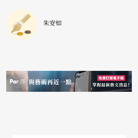
開的觀眾席等；二○○九聽障奧運，他讓張惠妹和
林嘉琦從三十米的高塔，飛行八十多米，順利降落
朱安如
在舞台中央；過去三年內，他又分別為如果兒童劇
團、屏風表演班、十鼓擊樂團，打造了三套不同的
旋轉舞台暨飛人系統。
對楊金源來說，每一次製作過程的程序都很相像：
透過不斷實驗，降低設計缺陷，再盡早組合每一個
局部，實測、修正整體問題。然而，時間總是不
夠。「劇場技術相當接近工業設計，但第一次試，
通常就是演出前的某次try out，再來就技排、彩
排，然後演出。它不會給你多少時間，不可能有像
產品開發那樣有反覆試驗與修正的機會。任何演