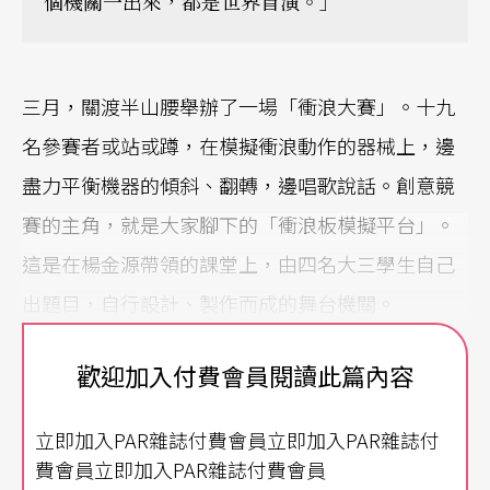
個機關一出來，都是世界首演。」
三月，關渡半山腰舉辦了一場「衝浪大賽」。十九
名參賽者或站或蹲，在模擬衝浪動作的器械上，邊
盡力平衡機器的傾斜、翻轉，邊唱歌說話。創意競
賽的主角，就是大家腳下的「衝浪板模擬平台」。
這是在楊金源帶領的課堂上，由四名大三學生自己
出題目，自行設計、製作而成的舞台機關。
TD
的宿命就是永遠沒有標準答案
歡迎加入付費會員閱讀此篇內容
「舞台技術設計」，可說是台灣獨一無二的學門。
立即加入PAR雜誌付費會員立即加入PAR雜誌付
費會員立即加入PAR雜誌付費會員
在分工精細的劇場組織中，如何落實導演和舞台設