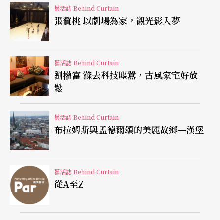
究所畢業的他，也曾經歷不確定人生方向的渾渾噩
藝活誌 Behind Curtain
張贊桃 以劇場為家，襯光影入夢
噩。
回想轉行緣起，他從第一版《暗戀桃花源》說起：
藝活誌 Behind Curtain
「一九八六年，我拿了高中朋友的戲票去看戲。看
劉權富 滌去科技塵囂，古風家宅好放
完覺得，好奇怪耶，你看得到border（沿幕）、leg
鬆
（翼幕），甚至看得到燈的下緣。桃花瓣落下，你
藝活誌 Behind Curtain
會覺得……咦？上面有東西喔，可能是桶子或袋
布拉姆斯與孟德爾頌的美麗故鄉—漢堡
子……有個東西在，你也幾乎看到那個東西了，但
是，你相信它，甚至會為這件事而感動。從小到
藝活誌 Behind Curtain
大，我第一次感受到那樣的震撼。」
從A至Z
於是，當他電機研究所快畢業，發現想轉行，