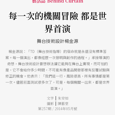
藝活誌 Behind Curtain
每一次的機關冒險 都是世
界首演
舞台技術設計楊金源
楊金源說：「TD（舞台技術指導）的宿命就是永遠沒有標準答
案。每一個演出，都像經歷一次發明與創作的過程。」承接導演的
奇想，舞台技術設計要想辦法讓它能夠在舞台上實現，而可怕的
是，它不會給你多少時間，不可能有像產品開發那樣有反覆試驗與
修正的機會。他表示：「我們這一行，風險很高，所有事情都是第
一次。儘管前面測試很多次了，可是，每個機關一出來，都是世界
首演。」
|
文字
朱安如
|
攝影
陳藝堂
第257期 / 2014年05月號