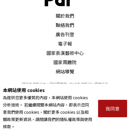
居然整晚沒關。第二天中午突然有兩台機器不聽使
喚，Reset也沒用，死當。整個下午我和機電工程師
PAR 表演藝術雜誌
關於我們
一直測試，觀眾進場了，還在討論要怎麼叫醒機
聯絡我們
器。確定不行後，只好跟舞監說，真的得放棄。最
廣告刊登
後一刻就是想哭。聽說那四位綢吊演員練了一年，
電子報
演出前有兩位被告知，要休息，沒辦法上去了。這
國家表演藝術中心
國家兩廳院
應該是我做劇場這麼久，最愧疚的一件事。往後這
網站導覽
五年，我又做了很多自動控制的案子，都會盡可能
設想備援方案。」
國家表演藝術中心國家兩廳院《PAR表演藝術》版權所有
本網站使用 cookies
©
2022
Performing arts redefined. All Rights Reserved
為提供您更多優質的內容，本網站使用 cookies
統一編號 Tax Id number 00973926
談起失敗經驗，楊金源說：「我們這一行，風險很
分析技術。 若繼續閱覽本網站內容，即表示您同
本站所提供相關演出資訊，如有異動應以主辦單位公告為準。
我同意
高，所有事情都是第一次。儘管前面測試很多次
意我們使用 cookies，關於更多 cookies 以及相
服務條款
｜
隱私權聲明
｜
著作權聲明
關政策更新資訊，請閱讀我們的隱私權政策與使用
了，可是，每個機關一出來，都是世界首演。」
條款。