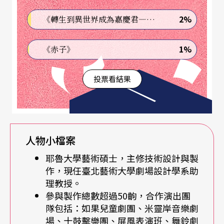
一個演出，都像經歷一次發明與創作的過程。從導
演、舞台設計提出的需求，到每一個布景、道具、
2%
《轉生到異世界成為嘉慶君—發現我的祖先是詐騙集團!?》
機關的產出，都要透過各種research，從Google、
1%
《赤子》
Wikipedia到拍賣網站，尋找可能的解決方案。在英
美系統，技術設計更像一個獨立的部門，還有木工
投票看結果
師傅、焊接師傅、道具師傅等協同配合。」
半年前，他們剛搬新家，在五金零件、瓶瓶罐罐
中，偶爾會出現學生作業，以及他之前的作品。儘
人物小檔案
管空間大了三倍，作品實體沒辦法留太多，他說：
耶魯大學藝術碩士，主修技術設計與製
作，現任臺北藝術大學劇場設計學系助
「因為每一齣戲都會有新的怪物出來。」
理教授。
參與製作總數超過50齣，合作演出團
一轉身，他指著捲揚機介紹：「這是『耶魯尤金
隊包括：如果兒童劇團、米靈岸音樂劇
氏』捲揚機（尤金，取自楊金源的英文名字）。捲
場、十鼓擊樂團、屏風表演班、舞鈴劇