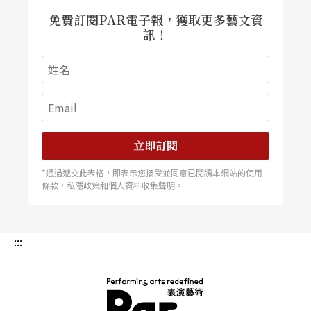
出、任何技術，都是有危險性的，我們就是要想辦
免費訂閱PAR電子報，獲取更多藝文資
法把危險性降到最低。但我們每次都在冒險。」
訊！
二○○九年，聽障奧運在九月五日開幕演出，七月
十三日，楊金源接下十台捲揚機的製作（含四種不
同設計）及飛人工程。如此大型的國際級開幕展
立即訂閱
演，竟然只有如此壓縮的工作時間，能夠順利完成
已是萬幸。然而，在楊金源心中，卻有無法釋懷的
*通過遞交此表格，即表示您接受並同意已閱讀本網站的使用
條款，私隱政策和個人資料收集聲明。
愧疚。
「十台捲揚機，有四台要飛昆蟲造型的特技演員，
:::
在廿米高空表演綢吊。這部分我們測試了一段時間
都很順利。演出前一天，不知道為什麼，場館大電