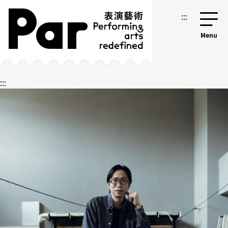
跳到主要內容區塊
網站導覽
:::
:::