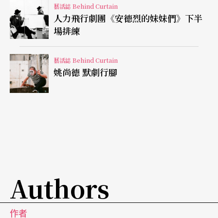
「『劇場』就突然衝進腦袋裡！」
藝活誌 Behind Curtain
人力飛行劇團《安德烈的妹妹們》下半
一九九四年，楊金源退伍，參加由文建會和周凱基
場排練
金會合辦的劇場研習營。當時進演員組的他，一上
藝活誌 Behind Curtain
台就緊張得全身冒汗，笑稱自己「做了四十五天的
姚尚德 默劇行腳
惡夢」。後來，他成為台大戲劇所第一屆研究生，
在老師的鼓勵、自己也考上公費後，申請到耶魯，
結合原先的數理與工程背景，就此專攻劇場舞台技
術的領域。
每個機關一出來，都是世界首演
Authors
廿年來，楊金源完成諸多困難的挑戰，包括北藝大
學期製作裡，讓人驚豔的怪手、機場輸送帶、會裂
作者