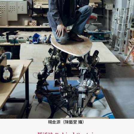
楊金源（陳藝堂 攝）