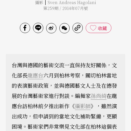
|
攝影
Sven Andreas Hagolani
第259期 / 2014年07月號
收藏
台灣與德國的藝術交流一直保持友好關係，文
化部長
龍應台
六月到柏林考察，關切柏林當地
的表演藝術政策，並與德國藝文人士及在德發
展的台灣藝術家進行對談。編舞家
孫尚綺
在龍
應台訪柏林前夕推出新作《
攝影師
》，雖然演
出成功，但申請到的當地文化補助緊繃，更顯
困境。藝術家們非常樂見文化部在柏林這個表