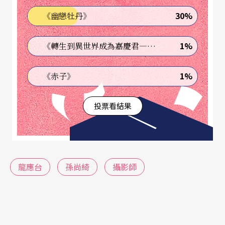
30%
《幽戀牡丹》
者台灣書院，這對在這邊獨立工作的台灣藝術家有
更直接的支援。但她同時也強調，文化部對於海外
1%
《轉生到異世界成為嘉慶君—發現我的祖先是詐騙集團!?》
台灣藝術家不該只局限在單方面補助，海外台灣藝
術家握有的文化資源，文化部應予重視。張乃文與
1%
《赤子》
孫尚綺長年都在柏林表演藝術界工作，對於申請當
投票看結果
地的文化補助流程有一定的心得，這幾年來也累積
了一定的人脈，這些都是文化部可以好好運用的資
源，也是藝術家很願意分享的回饋。所以文化部在
推展台灣表演藝術時，除了重視所謂重點式的知名
龍應台
孫尚綺
攝影師
大型機構與人物之外，也別忽略當地獨立藝術家的
珍貴生存戰略。