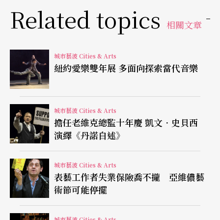
孫尚綺新作《攝影師》演出成功
Related topics
相關文章
在龍應台訪柏林前夕，孫尚綺剛剛在柏林攝影博物
館交出新作品《攝影師》
Photographer
，六月五
城市藝波 Cities & Arts
日、七日、八日在柏林攝影博物館（Museum für F
紐約愛樂雙年展 多面向探索當代音樂
otografie）演出三天，《每日鏡報》
Der Tagesspie
gel
刊出報導與好評，三場演出都售罄。《攝影師》
城市藝波 Cities & Arts
是葛拉斯（Philip Glass）一九八二年的三段式音樂
擔任老維克總監十年慶 凱文．史貝西
表演作品，以攝影大師邁布里奇（Eadweard Muybr
演繹《丹諾自述》
idge，1830-1904）為創作源頭，這次攝影博物館委
城市藝波 Cities & Arts
託即將在今年十月至台灣「新點子樂展」演出的柏
表藝工作者失業保險喬不攏 亞維儂藝
林新音樂室內樂團（Kammerensemble Neue Musi
術節可能停擺
k Berlin）與孫尚綺，重新搬演這齣舊作，完成一場
城市藝波 Cities & Arts