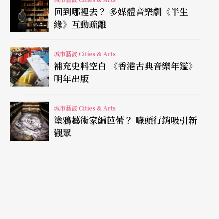
融合投影多媒體、現場演奏、戲劇表演、現代舞蹈
回到哪裡去？ 多媒體音樂劇《半生
的劇場作品，目前已經排定了巴黎、科隆等地的巡
緣》互動疏離
迴場次。
城市藝波 Cities & Arts
為了這次的演出，孫尚綺與團隊把整個博物館展場
補充史料空白 《香港古典音樂年鑑》
明年出版
空間轉換成劇場，讓樂團與舞者在狹長的空間上並
置，詮釋邁布里奇、妻子、妻子情人的三角暴力關
城市藝波 Cities & Arts
係。孫尚綺這次專心擔任編舞與導演的工作，沒有
塗鴉藝術家編芭蕾？ 噱頭行銷吸引新
觀眾
下場親自舞動，他與三位熟稔的歐洲舞者合作，讓
舞者們接受戲劇訓練，在台上不僅要舞動，還要有
戲劇對白演出。孫尚綺在《攝影師》再度展現他對
於即興的熱愛，舞者在葛拉斯的澎湃樂音下，以即
興肢體表現兩男一女的情慾狂暴與對峙。