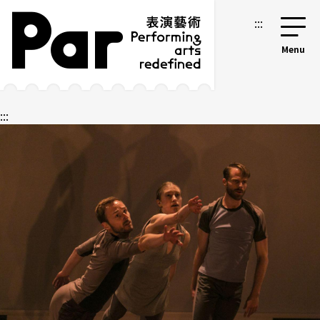
跳到主要內容區塊
網站導覽
:::
:::