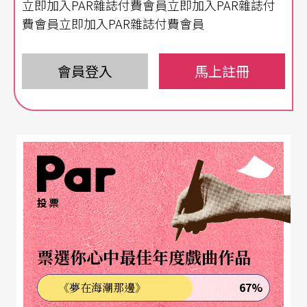
立即加入PAR雜誌付費會員立即加入PAR雜誌付
龍應台會晤柏林表演藝術界人士
費會員立即加入PAR雜誌付費會員
文化部長龍應台六月到柏林考察，考察重點之一就
是柏林當地的表演藝術政策。她拜訪柏林歌劇院基
會員登入
馬上註冊
金會，聽取簡報，了解柏林三座公立歌劇院的官方
補助與政策。六月十日晚間，文化部設晚宴邀請德
國藝文人士，包括柏林歌劇基金會總監、舞在八月
策展人、德勒斯登藝術中心總監、國際戲劇協會副
主席都出席，在柏林工作的劇場導演張乃文，舞者
投票
孫尚綺、陳韻如，藝術策展人李怡衛也受邀參加。
根據孫尚綺與張乃文表示，龍應台在餐會上與德國
票選你心中最佳年度戲曲作品
藝文人士有許多對談。
67%
《夢在海潮那邊》
張乃文表示，她很樂見台灣在柏林成立文化中心或