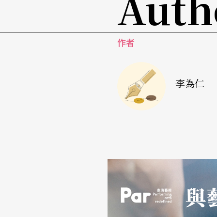
Auth
作者
李為仁