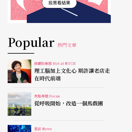
投票看結果
Popular
熱門文章
兩廳院櫥窗 Hot at NTCH
理工腦加上文化心 期許讓老店走
在時代前端
焦點專題 Focus
從呼吸開始，改造一個馬戲團
藝訊 News