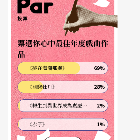
投票
票選你心中最佳年度戲曲作
品
69%
《夢在海潮那邊》
28%
《幽戀牡丹》
2%
《轉生到異世界成為嘉慶君—發現我的祖先是詐騙集團!?》
1%
《赤子》