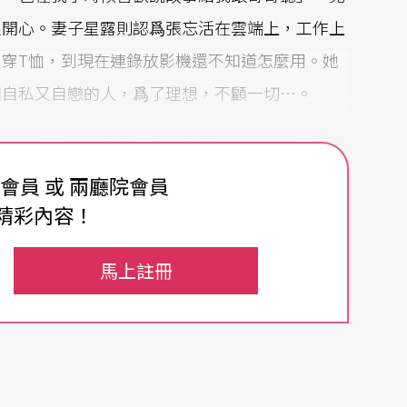
很開心。妻子星露則認爲張忘活在雲端上，工作上
穿T恤，到現在連錄放影機還不知道怎麼用。她
個自私又自戀的人，爲了理想，不顧一切…。
的新衣
》，所有團員一早就到現場撿漂流木、廢棄
忙累得像狗一樣。終於熬到晚上要演出了，開演前
費會員 或 兩廳院會員
隻「螢生物」），大家緊張地東找西找，赫然發現
精彩內容！
鵝船…。這就是張忘！
馬上註冊