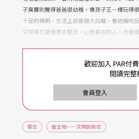
子臭寶則覺得爸爸很幼稚，像孩子王—樣玩得
十足的精明，生活上卻是個大白癡，會迷糊地反
又說張忘是個意志堅定、心想事成的人，也是
有一次匯川到碧潭沙洲演出《
螢生物──文明
物，堆石塊做裝置，架燈光、拉電線，一群人
歡迎加入 PAR付
十分鐘卻發現張忘不見了（他也是演出裡的一
閱讀完整
他正悠哉悠哉地陪著兒子臭寶，在碧潭裡划天
會員登入
特約採訪｜李為仁
張忘
螢生物──文明的新衣