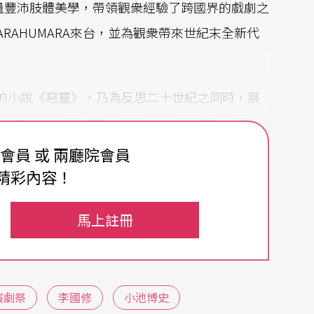
量豐沛肢體美學，帶領觀衆經驗了跨國界的戲劇之
ARAHUMARA來台，並為觀衆帶來世紀末全新代
的小說《惡靈》，乃為反思二十世紀之同時，展
我出生〉、〈第二章 情書〉、〈第三章 怎麼
。每場演出之後由屏風藝術總監
李國修
和導演
小池
費會員 或 兩廳院會員
劇場新視界。
精彩內容！
馬上註冊
演劇祭
李國修
小池博史