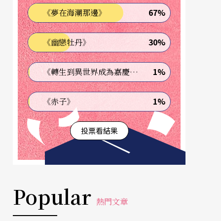
67%
《夢在海潮那邊》
30%
《幽戀牡丹》
1%
《轉生到異世界成為嘉慶君—發現我的祖先是詐騙集團!?》
1%
《赤子》
投票看結果
Popular
熱門文章