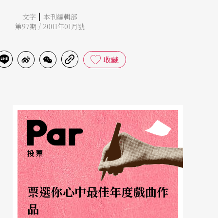
|
文字
本刊編輯部
第97期 / 2001年01月號
收藏
投票
票選你心中最佳年度戲曲作
品