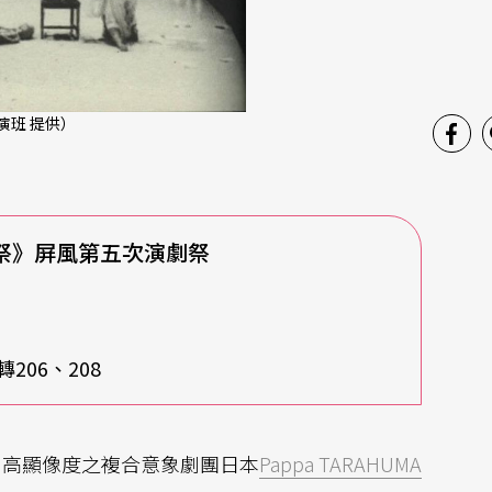
表演班 提供）
生之祭》屏風第五次演劇祭
206、208
、高顯像度之複合意象劇團日本
Pappa TARAHUMA