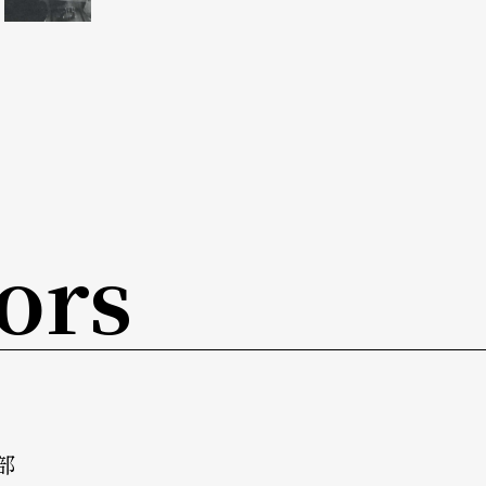
ors
部