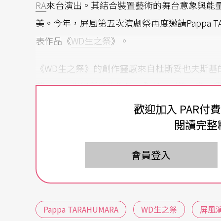
RA
來台演出。其結合裝置藝術的舞台意象與能
美。今年，屏風第五次演劇祭再度邀請Pappa T
表作品《
WD生之祭
》。
《WD生之祭》的創作靈感來自杜斯妥也夫斯基
望二十一世紀所做的作品。全劇由〈第一章 
了？〉、〈第四章 未來空虛的餘響〉所構成
歡迎加入 PAR付
博史
與現場觀衆進行「真情對話」，共同前進
閱讀完整
會員登入
Pappa TARAHUMARA
WD生之祭
屏風