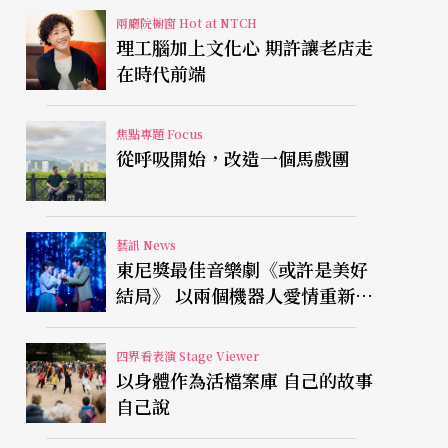
兩廳院櫥窗 Hot at NTCH
理工腦加上文化心 期許讓老店走
在時代前端
焦點專題 Focus
從呼吸開始，改造一個馬戲團
藝訊 News
東尼獎最佳音樂劇《或許是美好
結局》 以兩個機器人愛情重新凝
視有限人生
四界看表演 Stage Viewer
以身體作為活檔案庫 自己的故事
自己說