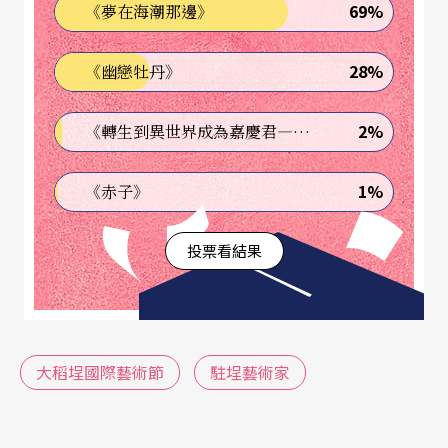
69%
《夢在海潮那邊》
的藝術節將「與在地連結」視為核心，將創作者與
大稻埕緊密串連，由藝術節尋求住宿及創作空間資
28%
《幽戀牡丹》
源，讓駐埕藝術家運用當地素材進行創作並記錄其
過程。另外，也透過邀請國際藝術家的參與，讓在
2%
《轉生到異世界成為嘉慶君—發現我的祖先是詐騙集團!?》
地與國際接軌，體現「愈在地 愈國際」的策展理
1%
《赤子》
念，活動則包括了主題節目、戶外才華市集、系列
講座及變裝遊行四大項目。其中，變裝遊行以大稻
投票看結果
埕最風華的「狂騷二○年代」為主題，將在大稻埕
十連棟、沿著迪化街走向化身為「時空劇場」的永
樂廣場，主辦單位並邀請數組脫口秀、漫才表演者
大稻埕國際藝術節
駐埕藝術家
扮裝成當時的擦鞋匠等職人，邀請群眾一同扮裝、
重現那段自由奔放、充滿活力的熱鬧歲月。