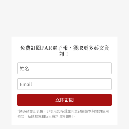
和信仰，這其中的融合、衝突或矛盾，是我創作想
像的來源。」程守明表示，馬來西亞的掌權者多把
努力放在如何「同化」而非持續多元化，形成許多
社會怪象，「馬來西亞就像一個大型的集體創作，
創作土地很肥沃。」
免費訂閱PAR電子報，獲取更多藝文資
訊！
相較於西馬來西亞，身處東馬的沙巴州，藝文資源
並不充足。《下人》的另一位演員是程守明的學
生，但她卻在新加坡留學，「也就是說，只能在她
放假時排練，所以我們真正見面排練的時間非常
立即訂閱
短，結果短短兩天我們就把戲給排了出來。」程守
*通過遞交此表格，即表示您接受並同意已閱讀本網站的使用
明的例子，也呼應了他的想法，他認為在馬來西亞
條款，私隱政策和個人資料收集聲明。
從事劇場創作是「孤立的」、環境嚴苛、資源匱