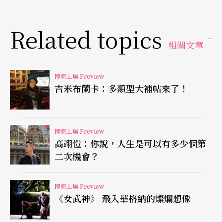
藝術節主題節目則分為「策展企畫」及「特邀演
出」。策展方面，由國際策展經歷豐富的現任臺北
Related topics
相關文章
藝術節藝術總監鄧富權主導「駐埕藝術家計畫」，
邀請作品跨足影視、劇場、產品設計、行為藝術與
即將上場 Preview
時裝設計的菲律賓藝術家Leeroy New、擅長營造怪
吉米布蘭卡：多類型大補帖來了！
趣又壓抑氛圍的新加坡繩索藝術表演者Daniel Kok
與大稻埕在地文化碰撞嶄新火花。而以派對為形
即將上場 Preview
式，逼視全球資本主義的身體政治議題之作《女神
高翊愷：你說，人生是可以有多少個第
我》，則是由曾參與第六屆台北雙年展並獲台北美
二次機會？
術獎首獎的余政達策劃，透過藝術家獨特的身體經
即將上場 Preview
驗，在慾望已死的消費邊界下思考生命與存在的意
《女武神》 飛入華格納的燦爛想像
義。「縫 盜 聲 程 遊：稻埕發聲」則由金音獎得主