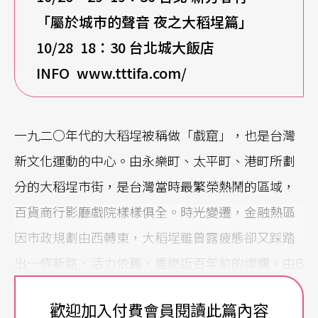
「屬於城市的聲音 夜之大稻埕篇」
10/28 18
：30 台北城大飯店
INFO www.tttifa.com/
一九二○年代的大稻埕被稱做「戲窟」，也是台灣
新文化運動的中心。由永樂町、太平町、港町所劃
分的大稻埕市街，是台灣當時最繁榮熱鬧的區域，
百貨商行影廳戲院樣樣俱全。時光變遷，金融熱區
因市政規劃由西轉東，大稻埕雖曾露疲態卻又踩踏
出一條新路，活力依舊，重燃近百年前的燦爛。由B
ookstore 1920s、褶子劇團（思劇場）及蔣渭水文
歡迎加入付費會員閱讀此篇內容
化基金會共同發起，結合許多深耕大稻埕的在地文