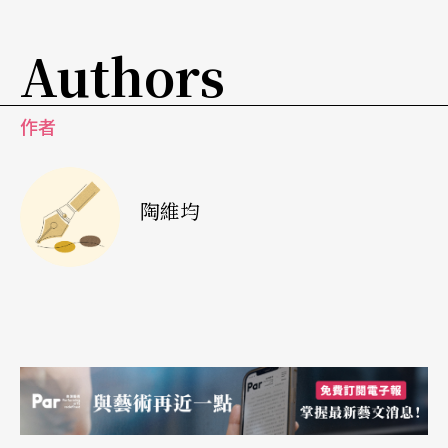
在地舞蹈劇場計畫」、與在地商家合作的「大稻埕
Authors
荒物展」、由本地出身的舞蹈團隊以中藥為靈感的
《四氣五味》等節目，其中特別值得一提的是來自
作者
馬來西亞沙巴州亞庇的「卜卜劇場」的演出《下
人》。本戲改編自惹內經典劇作《女僕》，劇情指
陶維均
涉並針砭馬來西亞社會現況，並結合許多亞洲傳統
表演元素，如能劇、京劇、印度的喀地雅彈（Koodi
yattam）等配以具西方現代劇場的表演節奏。劇團
創辦者也是此戲導演兼演員的程守明表示，這樣的
融合始終是他追尋表演方法的藥引，讓元素融為一
爐進而突顯欲傳達的主題：「馬來西亞成立才五十
多年，卻是由許多民族聚在一塊，保有各自的語言