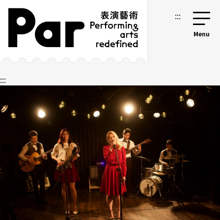
跳到主要內容區塊
網站導覽
:::
:::