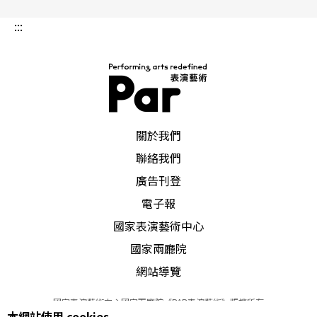
乏，政府幾乎沒有補助或只有些許選擇性的補助，
:::
演出場館等軟硬體設施不足，以致走進劇場的觀眾
多是親友票，始終難以觸及更多觀眾群，「倒是宗
教或慈善演出比較容易找到觀眾。」
PAR 表演藝術雜誌
即使環境艱困，仍有許多馬來西亞的創作者不斷摸
關於我們
索實驗創作。卜卜劇場的原版《女僕》本由兩女角
聯絡我們
擔綱，程守明換成一男一女飾演，原因也和馬來西
廣告刊登
電子報
亞劇場現況有關，他說沙巴是個「沒有劇場、也幾
國家表演藝術中心
乎沒人懂劇場的地方。」在這裡一切都得重頭開
國家兩廳院
始，程守明反而更能專注在自由地實踐自己的創作
網站導覽
理念，創作及演出之餘也訓練演員，「我們團員幾
國家表演藝術中心國家兩廳院《PAR表演藝術》版權所有
乎都是業餘演員，最常面臨的困難就是演員因工作
本網站使用 cookies