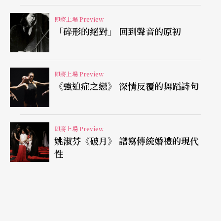
「泥灘地浪人」樂團團長、主唱兼製作人陳思銘擔
任策劃，邀請長居台灣的音樂家澎葉生（Yannick D
即將上場 Preview
「碎形的絕對」 回到聲音的原初
auby）、Nigel Brown以及聲音藝術表演者張惠
笙，以聲音記錄大稻埕的日常「聲像」。「屬於城
市的聲音—夜之大稻埕篇」則由音樂家兼自由創作
即將上場 Preview
《強迫症之戀》 深情反覆的舞蹈詩句
者楊蕙瑄策劃，以那卡西與酒家菜重新詮釋懷念的
老聲音，口耳並用回顧大稻埕的精采故事。「外籍
攝影師鏡頭下的大稻埕攝影展」由攝影師林道明策
即將上場 Preview
姚淑芬《破月》 譜寫傳統婚禮的現代
劃，邀請國內外攝影師及街頭攝影團隊來到大稻埕
性
拍攝，用攝影之眼全是大稻埕其地其人。
劇場小農卜卜劇場
在馬國沙巴州自給自足
另外，「特選節目」則包括與素人共舞的「大稻埕