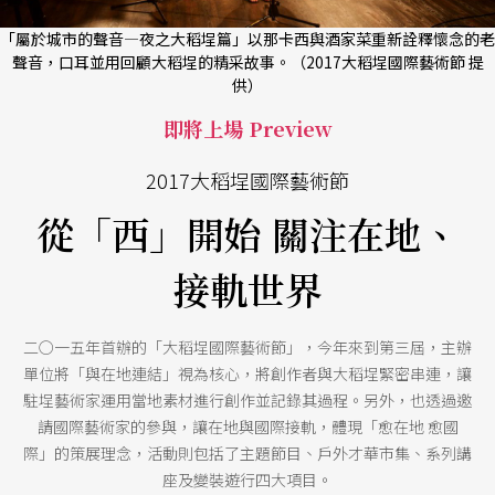
「屬於城市的聲音—夜之大稻埕篇」以那卡西與酒家菜重新詮釋懷念的老
聲音，口耳並用回顧大稻埕的精采故事。（2017大稻埕國際藝術節 提
供）
即將上場 Preview
2017大稻埕國際藝術節
從「西」開始 關注在地、
接軌世界
二○一五年首辦的「大稻埕國際藝術節」，今年來到第三屆，主辦
單位將「與在地連結」視為核心，將創作者與大稻埕緊密串連，讓
駐埕藝術家運用當地素材進行創作並記錄其過程。另外，也透過邀
請國際藝術家的參與，讓在地與國際接軌，體現「愈在地 愈國
際」的策展理念，活動則包括了主題節目、戶外才華市集、系列講
座及變裝遊行四大項目。