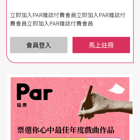
化單位於二○一五年首辦的「大稻埕國際藝術
立即加入PAR雜誌付費會員立即加入PAR雜誌付
節」，每年十月在大稻埕全區舉辦各式藝文展演，
費會員立即加入PAR雜誌付費會員
用表演連結在地，讓藝術在大稻埕街屋產生交流，
成為創作者的展演及交流平台，並讓更多人認識大
會員登入
馬上註冊
稻埕這曾是北市之心的古老城區。
重返大稻埕國際水路
再現百年前戲窟風華
第一屆憑著熱血衝勁，一切好玩至上也頗受好評；
第二屆求創新，採藝穗節模式媒合團隊與本地空
投票
間，短短數週、幾十場演出齊發。兩屆活動雖頗受
佳評，但主辦單位卻擔憂：這樣的模式是否只是輕
票選你心中最佳年度戲曲作品
掃卻無深耕，並無延續或積累。於是，邁入第三屆