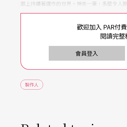
跟上持續著運作的世界。神來一筆，多麼令人
得自己是一個對演出製作過程追求完整的狂熱分子（p
處的行業中，用各種角度去闡述它，去相信它
歡迎加入 PAR付
事劇場的立場。
閱讀完整
演出成果共享 權責卻須分清
會員登入
關關相連，錯綜又精緻的表演藝術製作的合作
出來得那份浪漫。舞台上共享的演出成果是於
製作人
過程步驟與執行中，責任也好，權利也好，卻
「分」是指分別、分權、分責。依部門分門別
但絕不是「切分」！在共享的成果裡，因為合