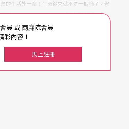
振奮的生活外一章！生命從來就不是一個樣子。覺
roduction nerd）——對於如何能夠在身
，去說服同伴、後輩，真誠地持續地投入，堅持從
費會員 或 兩廳院會員
精彩內容！
馬上註冊
關係，其實並沒有曲終人散、拆台聚餐時，所表現
導演、演員、設計、技術與製作的「我們」。但在
必須要是「分」清楚的。
類、階段權重定位清楚、職位責任精確規範。
作關係，分得有效、有利，更能讓個人理解自己在