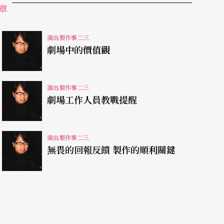
重集體，將集體利益放在個人利益之上。尤其是當
章
高於個人利益，對事對人的價值觀與行為準則，也
演出製作事二三
劇場中的價值觀
移師複製的。每一個製作人，都必須要想辦法與有
的作品。
演出製作事二三
劇場工作人員教戰提醒
共同負責，共同分享。所以好的製作人不在於多能
藉由引導、誘導，讓成員自動自發去解決問題、困
演出製作事二三
成為互相能夠依靠的整體組織。
無畏的回報反饋 製作的順利關鍵
支持者，是一群永遠需要有人來引導的大眾。