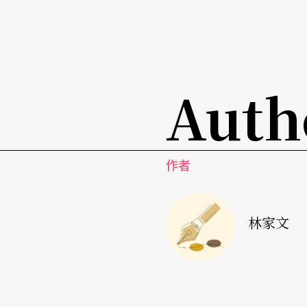
表演藝術需要的是視野既能超越過去、現在，
踐、實行的一個有影響力的人。
有影響力的人，成就不在於完成的結果；因為
Auth
有影響力的人，在於能夠創造出一個氛圍，啟
開拓新的觀眾，讓表演不斷地生存下去。無論
作者
有影響力的人，是一個真正「為」社會生存的
林家文
文字｜林家文 個兒小 強烈意志 精準性格 慷慨