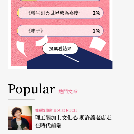
2%
《轉生到異世界成為嘉慶君—發現我的祖先是詐騙集團!?》
1%
《赤子》
投票看結果
Popular
熱門文章
兩廳院櫥窗 Hot at NTCH
理工腦加上文化心 期許讓老店走
在時代前端