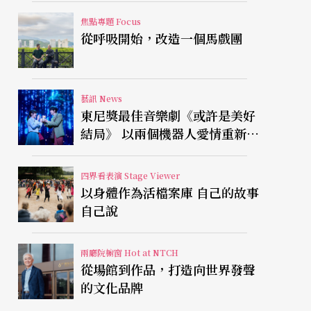
焦點專題 Focus
從呼吸開始，改造一個馬戲團
藝訊 News
東尼獎最佳音樂劇《或許是美好
結局》 以兩個機器人愛情重新凝
視有限人生
四界看表演 Stage Viewer
以身體作為活檔案庫 自己的故事
自己說
兩廳院櫥窗 Hot at NTCH
從場館到作品，打造向世界發聲
的文化品牌