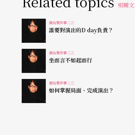
Related topics
群體裡的貢獻，進而重視自己的付出，從而尊
相關文
這兩方面發生衝突時，自然就會堅持集體利益
就會以較有前瞻性的角度去思考與判決。
演出製作事二三
誰要對演出的D day負責？
任何一齣演出製作的成功成果，都是無法搬風
智慧地去找出方法，以能夠向觀眾交付一個好
演出製作事二三
坐而言不如起而行
身為領導者、強者，要有與成員共負的認知，
幹、多有知識，而是要能夠調動起製作成員，
演出製作事二三
難，也一步步累積每個成員的承擔能力，個個
如何掌握局面、完成演出？
有影響力的人 創造啟發人思考行動的氛圍
演出是分享給觀眾——演出製作外部最重要的