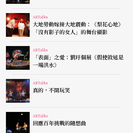
扇扇開向世界的窗（繪畫的經典比喻）。這系列窗
ARTalks
指向美好的親子關係（從兒時畫被保存良好可
大地勞動嫁接大地震動：《梨花心地》
見），強化了父親對藝術的支撐，也指向藝術家孩
「沒有影子的女人」的舞台顯影
提時代自發的繪畫衝動，非常原初、純粹的一種
ARTalks
「繪畫的起源」。我們（成人）都曾藉由這種起源
「表面」之愛：劉玗個展《假使敘述是
性的繪畫逐漸認識世界，建構起自己的世界觀。
一場洪水》
呼應著這種原初模擬性的是，結露的仿車窗所框起
ARTalks
的主角，那是雪地枯枝的剪影與它的來源。轉過鑲
真的，不開玩笑
著窗的這面牆，便發現原來那是道具般的人造布
景，仿造瑞士風景明信片中可見的雪中枯枝，為白
ARTalks
靄雪景帶來精神的點睛、點景之隅。可移動的造景
回應百年挑戰的隨想曲
由幾支掛衣架插在打上發泡劑的木架基底而成，上