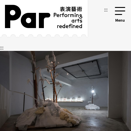
跳到主要內容區塊
網站導覽
:::
:::