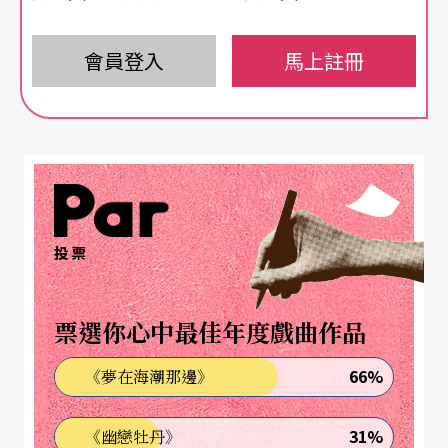
閱讀
劉文琪
的個展「有一種叫天使山的冷」，讓我
想起這個有趣的繪畫主題，因為它將繪畫的起源，
會員登入
馬上註冊
歸之於女性的愛戀之手，而她身後有一位做陶的父
親，彷彿提供著堅實的支持，正如在英國畫家 Jose
ph Wright 的版本《 The Corinthian Maid》（1782-
1784）之中，遠景別室裡有著父親燒窯的火光，有
如暗中一股穩定的溫暖力量。雖然劉文琪的展覽是
滿室寒意，冷氣充滿投射燈打亮的白色世界，感覺
投票
上與「繪畫的起源」之「幽暗與火光」範式挺相
反，但確實在關係結構上有著引人思索的相似，尤
票選你心中最佳年度戲曲作品
其是父親這角色未曾現身。
66%
《夢在海潮那邊》
視覺上，劉文琪展覽主要由4個部分組成：一列通訊
31%
《幽戀牡丹》