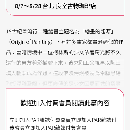
8/7
～8/28
台北
良室古物珈琲店
18世紀曾流行一種繪畫主題名為「繪畫的起源」
（Origin of Painting），有許多畫家都畫過類似的作
品：幽暗情境中一位柯林斯的少女依著燭光將不久
遠行的男友剪影描繪下來，後來陶工父親再以陶土
填入輪廓成為浮雕。這段浪漫傳說被視為希臘黑繪
陶瓶浮雕濫觴，但更廣傳的是少女因愛而做的寫實
描繪乃是繪畫或素描的起源。在西元第一個世紀
歡迎加入付費會員閱讀此篇內容
裡，羅馬歷史學家老普林尼（Pliny the Elder）便在
他的《自然史》中記錄了這個典故。
（註
1
）
立即加入PAR雜誌付費會員立即加入PAR雜誌付
費會員立即加入PAR雜誌付費會員