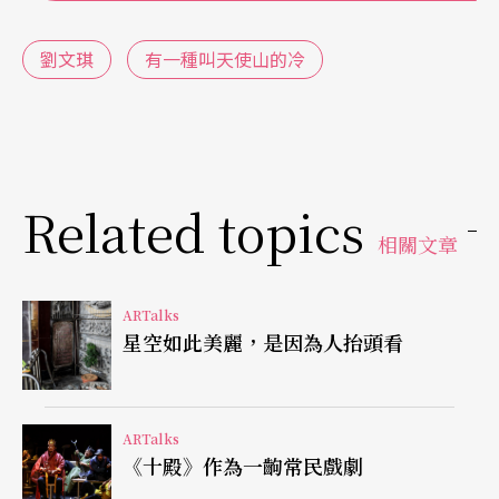
等，談心的書寫內容顯然超越一般業主與冷氣師傅
劉文琪
有一種叫天使山的冷
間就冷氣工程施作的討論，呈現一種曖昧情愫。
感受到這種曖昧，我問藝術家，「冷氣師傅是哪裡
找來的？」「那是我父親。」藝術家回訊。我才串
Related topics
連起線索，原來展場中那一排兒童畫，劉文琪5到7
相關文章
歲時在冷氣規劃圖、施工三視圖上的塗鴉，其實是
冷氣師傅身分的重要暗示。雖然父親是製冷師傅這
ARTalks
件事，在展覽中不曾言明，但藝術家從兒時塗鴉畫
星空如此美麗，是因為人抬頭看
的背後底下打光讓當年正反面皆畫的圖層顯影，像
三明治一樣環抱起中間的工程製圖，透露著和父親
ARTalks
的某種親近關係。錶框的一系列塗鴉在展覽中「檔
《十殿》作為一齣常民戲劇
案化」為身分文件，也「作品化」為繪畫，成為一