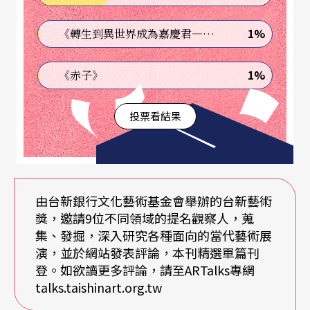
明信片、一排錶框兒童畫、開了一扇梯形透光窗的
牆、雪地枯枝造景。其中，明信片組是藝術家與一
1%
《轉生到異世界成為嘉慶君—發現我的祖先是詐騙集團!?》
位冷氣師傅之間的「交往」。明信片是公開的來
1%
《赤子》
往，經手的人都看得到內容，也是一種方便展示的
形式，二人刻意以「藝術家」、「冷氣師傅」自稱
投票看結果
與互稱，直指作品踰越身分位階的企圖。
（註
2
）
字
裡行間感受二人跨越職業與年齡的情誼滋長，如冷
氣師傅寫道，「說了妳不要笑，在漫長制冷33年工
由台新銀行文化藝術基金會舉辦的台新藝術
作生涯，我57歲才第一次看到『雪』」、「新聞說
獎，邀請9位不同領域的提名觀察人，蒐
那天北極震盪效應，尖石有可能下雪，我決定翹班
集、發掘，深入研究各種面向的當代藝術展
演，並於網站發表評論，本刊精選單篇刊
騙老婆，開著我心愛的轟打車，一路殺進來山
登。如欲讀更多評論，請至ARTalks專網
裡」、「我喜歡開車，開車可以有自我放逐放鬆
talks.taishinart.org.tw
感，你一邊開車，可以一邊隨性選擇一條未知路」