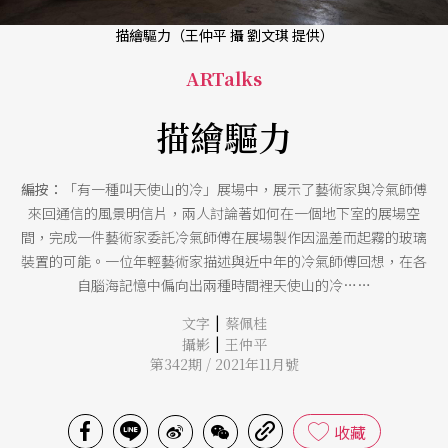
描繪驅力（王仲平 攝 劉文琪 提供）
ARTalks
描繪驅力
編按：
「有一種叫天使山的冷」展場中，展示了藝術家與冷氣師傅
來回通信的風景明信片，兩人討論著如何在一個地下室的展場空
間，完成一件藝術家委託冷氣師傅在展場製作因溫差而起霧的玻璃
裝置的可能。一位年輕藝術家描述與近中年的冷氣師傅回想，在各
自腦海記憶中偏向出兩種時間裡天使山的冷……
|
文字
蔡佩桂
|
攝影
王仲平
第342期 / 2021年11月號
收藏