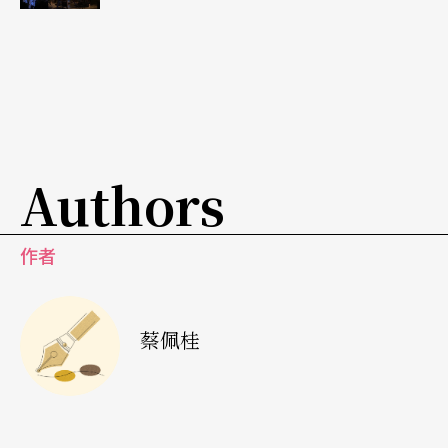
面覆著白色紙黏土、超輕土，文具店可購的那種孩
童用美勞材料，以隨手的材料仿造，拼拼湊湊起
來，重點不在擬真，而在於肖似、比對，發現形式
上的同構之趣。
Authors
作者
蔡佩桂