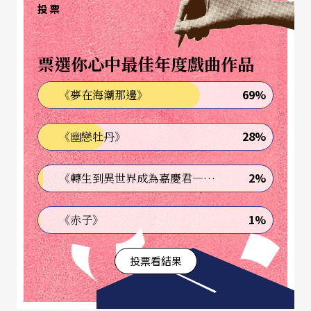
待遇」等反對聲浪。
投票
票選你心中最佳年度戲曲作品
69%
《夢在海潮那邊》
28%
《幽戀牡丹》
2%
《轉生到異世界成為嘉慶君—發現我的祖先是詐騙集團!?》
1%
《赤子》
投票看結果