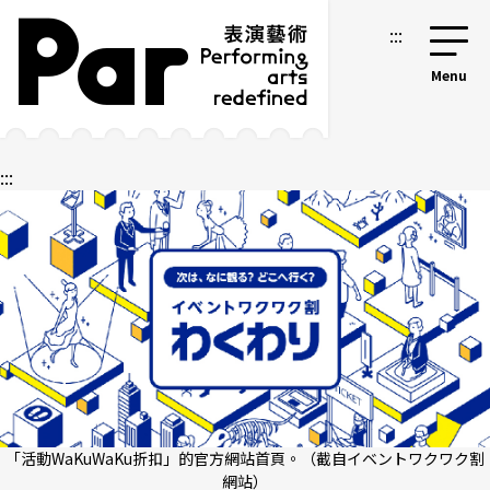
跳到主要內容區塊
網站導覽
:::
:::
「活動WaKuWaKu折扣」的官方網站首頁。（截自イベントワクワク割
網站）