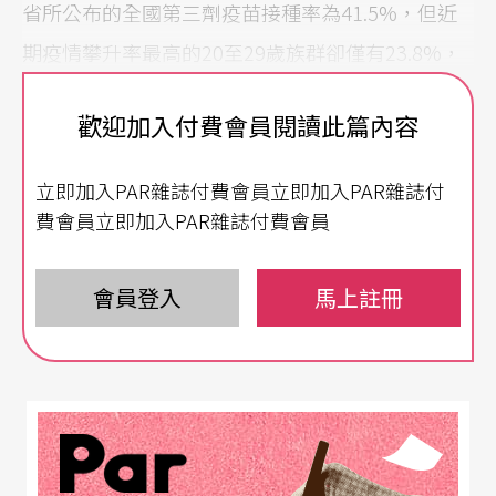
省所公布的全國第三劑疫苗接種率為41.5%，但近
期疫情攀升率最高的20至29歲族群卻僅有23.8%，
加上年輕人的活動範圍及外食頻率較廣，因此年輕
歡迎加入付費會員閱讀此篇內容
的無症狀感染者成為日本目前疫情的最大破口。
立即加入PAR雜誌付費會員立即加入PAR雜誌付
另一方面，對於活動主辦方而言，雖然期待此振興
費會員立即加入PAR雜誌付費會員
方案能夠有效讓市場復甦，卻也擔心相關的配套不
足與成本增加。例如辨識疫苗接種紀錄或陰性證明
會員登入
馬上註冊
的基準、相關人力成本、造成群聚感染的風險等。
同時，社群網站與媒體也出現將「疫苗」與「興奮
期待」的「Waku」作為諧音命名的批評，以及「跟
過往的Go To方案一樣、感染人數攀升又會立刻中
止」、「政府不該帶頭以疫苗接種的有無進行差別