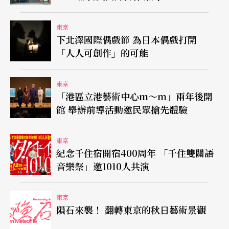
東京
下北澤國際偶戲節 為日本偶戲打開
「人人可創作」的可能
東京
「港區立港藝術中心m～m」兩年後開
館 舉辦前導活動邀民眾搶先體驗
東京
紀念千住宿開宿400周年 「千住雙關語
音樂祭」邀1010人共演
東京
隕石來襲！ 翻轉東京的秋日藝術景觀