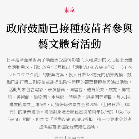
東京
政府鼓勵已接種疫苗者參與
藝文體育活動
日本經濟產業省為了喚醒因受疫情影響而大幅減少的文化藝術及體
育活動需求，預計於今年5月推出「活動WaKuWaKu折扣」（イベ
ントワクワク割）的振興方案，投入日幣388億元的預算規模，鼓
勵已施打第三劑疫苗或能提出陰性證明的觀眾積極參與演出活動。
活動對象包含電影、表演藝術、演唱會、體育競賽、展覽、博物
館、美術館、動物園、水族館、時裝秀、遊樂園等項目，每人1次
購買的票券上限5張，可獲得每張票券金額20%（上限日幣2,000
元）的購票補助。補助對象及金額雖然與前兩年執行的「Go To
Event」相同，但本次「活動WaKuWaKu折扣」進一步要求參與者
提供疫苗接種記錄或陰性證明。
|
文字
新田幸生