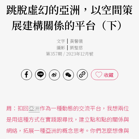
跳脫虛幻的亞洲，以空間策
展建構關係的平台（下）
|
文字
黃馨儀
|
攝影
劉璧慈
第357期 / 2023年12月號
收藏
周：
扣回
亞洲
作為一種動態的交流平台，我想兩位
是用這種方式在實踐跟尋找，建立點和點的關係與
網絡，拓展一種亞洲的概念思考。你們怎麼想像與