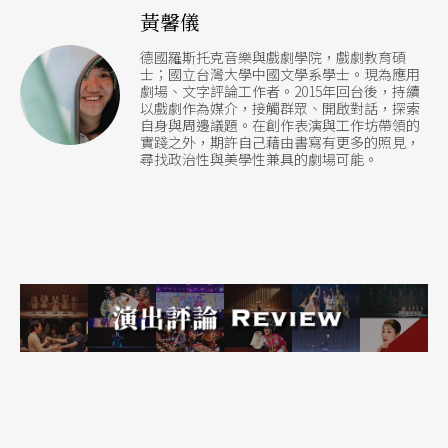
黃馨儀
製作後，確認了這個題目。韓國劇場自己一直都沒
德國羅斯托克音樂與戲劇學院，戲劇教育碩
做，而歐美劇場主導的提案與創作接連實現——可
士；國立台灣大學中國文學系學士。現為應用
劇場、文字評論工作者。2015年回台後，持續
以談光州事件、可以談反美，但還沒有人直接談脫
以戲劇作為媒介，接觸群眾、開啟對話，探索
自身與周邊議題。在創作表演與工作坊帶領的
北者？！
實踐之外，期許自己藉由書寫有更多的照見，
尋找政治性與美學性兼具的劇場可能。
以跨文化的立場而言，我們的確是帶著非常關心的
視線思考這些問題，去看不可抗拒或是無可奈何的
背後是什麼。記得區秀詒在做第一次個展《棉佳蘭
計畫》、回到吉隆坡時，跟她走在街頭，看到某些
殘痕、線索，或是人群的聚集，這可能導引了我如
何關注到移工內部的視線，其實也有一種邊緣對邊
緣的感覺。我並不是真的一直活在這種世界裡，卻
又因為工作本身的內涵與邂逅所吸引、被影響，也