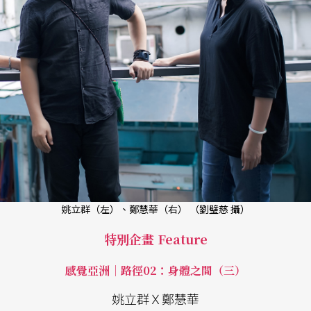
姚立群（左）、鄭慧華（右） （劉璧慈 攝）
特別企畫 Feature
感覺亞洲｜路徑02：身體之間（三）
姚立群Ｘ鄭慧華