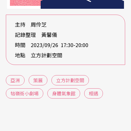
種能動性的觀點來切入討論亞洲。
周：
這個做法跟立群在牯嶺街的策劃呼應。黃孫權
主持 周伶芝
用「諸眾和社會運動」，你們用「民眾」或「他
記錄整理 黃馨儀
者」。有關亞洲的製作、展覽或行為藝術，都在透
時間 2023/09/26 17:30-20:00
過不同方法思考歷史下的他者或民眾為何。牯嶺街
地點 立方計劃空間
常處理到的是東北亞的行動，這在台灣比較少見。
例如：邀請的韓國或中國的表演者、身體創作者，
亞洲
策展
立方計劃空間
都是具有高度歷史省思但處於邊緣的狀態，想請你
牯嶺街小劇場
身體氣象館
相遇
聊一下這部分。
姚：
基本上正是邊緣對邊緣。應對現實的做法，不
完全合乎我的想像跟理想，還是不得不從知識體系