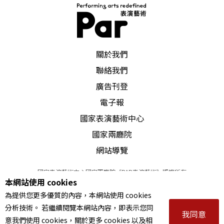
PAR 表演藝術雜誌
關於我們
聯絡我們
廣告刊登
電子報
國家表演藝術中心
國家兩廳院
網站導覽
國家表演藝術中心國家兩廳院《PAR表演藝術》版權所有
本網站使用 cookies
©
2022
Performing arts redefined. All Rights Reserved
為提供您更多優質的內容，本網站使用 cookies
統一編號 Tax Id number 00973926
分析技術。 若繼續閱覽本網站內容，即表示您同
本站所提供相關演出資訊，如有異動應以主辦單位公告為準。
我同意
意我們使用 cookies，關於更多 cookies 以及相
服務條款
｜
隱私權聲明
｜
著作權聲明