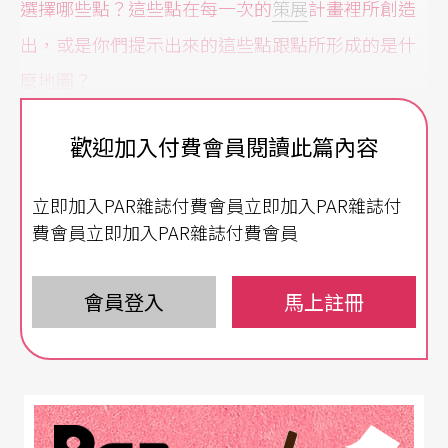
選擇哪些點？這些點在每一次的
策展
計畫裡所創造
出，或是你們提示出來的這些點跟點所形成的是什
麼地圖？
鄭：
有參照點才能想像，畢竟差異無所不在。做
歡迎加入付費會員閱讀此篇內容
《現實秘境》時，有兩個層面：一是對命題的思
立即加入PAR雜誌付費會員立即加入PAR雜誌付
考，於是會想可以和哪些地方串連與結盟？這個展
費會員立即加入PAR雜誌付費會員
覽2018年巡展到首爾，而在首爾展出的選擇，也是
有意義的。我希望通過冷戰時期共同位於第一島鏈
會員登入
馬上註冊
相似的歷史經驗，擴大視野與討論。柏林圍牆倒塌
往往被認為是冷戰結束的歷史時刻，然生活中真是
如此嗎？在首爾開幕後的第二天，北韓的首領金正
恩跟南韓總統文在寅就在冷戰分治的北緯38度線上