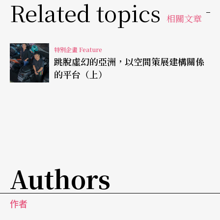
或實踐體系去面對現實。
Related topics
相關文章
前幾年策畫ARTWAVE時就明白，以現場的展演來
說，台灣要成就這個介面需要一定的資本厚度，要
特別企畫 Feature
跳脫虛幻的亞洲，以空間策展建構關係
做到最好的質感與底蘊一定要傾「國家之力」；要
的平台（上）
成就一個完整而豐實的舞台場景，一定是多方資源
湊在一起才能達成。像《長夜漫漫路迢迢》是透過
台灣、澳門兩個國際藝術節支撐出來。到《脫北
者》（2017-2018）則是靠釜山SHIIM劇團、首爾北
韓研究大學深淵研究中心，以及窮劇場與
身體氣象
Authors
館
通力所籌備的資源，再集結台灣、韓國和馬來西
亞的人力，最後才能在首爾演出。
作者
《脫北者》從王墨林發起創作計畫，我接手首爾的