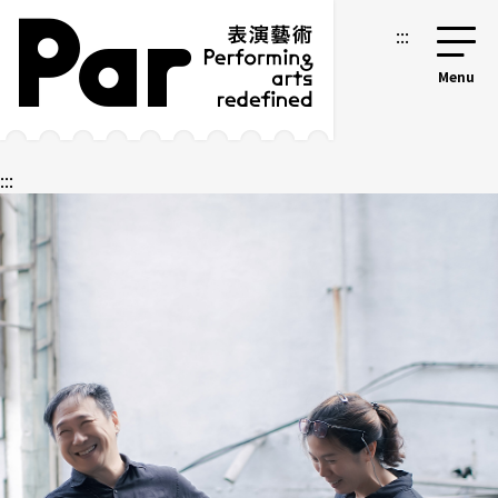
跳到主要內容區塊
網站導覽
:::
:::