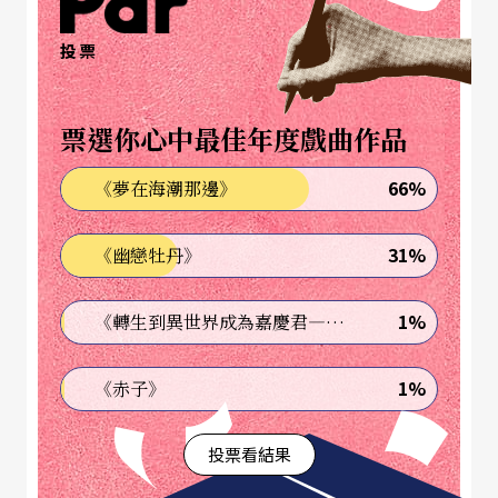
世紀一握，那一幕證明了冷戰（及其意識）可能從
來都沒有過去。
投票
選擇在什麼地方展覽也有現實因素，比如說當時展
票選你心中最佳年度戲曲作品
覽論壇原本想辦在新加坡，但花費超出預算而作
66%
《夢在海潮那邊》
罷。論壇召集人許芳慈推薦吉隆坡，除了經費考
慮，多位受邀的新加坡學者也因許多因素使得他們
31%
《幽戀牡丹》
「不在」或已離開新加坡。展覽在首爾和台北、論
壇在吉隆坡，台北做中介點，勾劃呈現第一島鏈的
1%
《轉生到異世界成為嘉慶君—發現我的祖先是詐騙集團!?》
各節點所在。雖說如此，我並不會把單一的地理概
1%
《赤子》
念當作界定亞洲的唯一面向。另一個例子是我們曾
經邀請學者黃孫權，以一年的時間舉辦「亞洲的諸
投票看結果
眾與社會運動」講座，對我們來說，這即是以另一