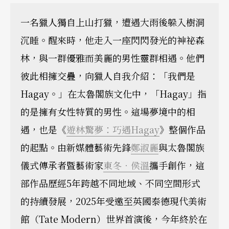
一名獵人獨自上山打獵，遭遇大雨後躲入樹洞
沉睡。醒來時，他走入一座閃閃發光的神祕森
林，與一群優雅而美麗的男性靈群相遇。他們
彼此相擁交疊，向獵人自我介紹：「我們是
Hagay。」在太魯閣族文化中，「Hagay」指
的是擁有女性特質的男性。這場夢境中的相
遇，也是《
遊林驚夢：巧遇Hagay
》整個作品
的起點。由新媒體藝術先鋒
鄭淑麗
與太魯閣族
儀式傳承者暨藝術家
東冬．侯溫
攜手創作，這
部作品歷經5年跨越不同地域、不同空間形式
的持續發展，2025年受邀至英國泰德現代美術
館（Tate Modern）世界首演後，今年終於在