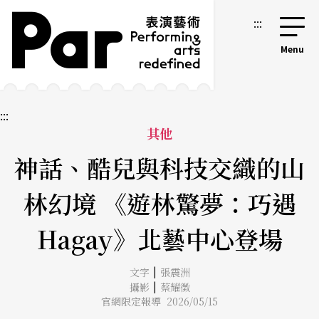
跳到主要內容區塊
網站導覽
:::
:::
其他
神話、酷兒與科技交織的山
林幻境 《遊林驚夢：巧遇
Hagay》北藝中心登場
|
文字
張震洲
|
攝影
蔡耀徵
官網限定報導 2026/05/15