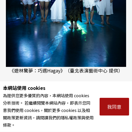
《遊林驚夢：巧遇Hagay》（臺北表演藝術中心 提供）
本網站使用 cookies
這也讓他重新思考《Hagay》當年被封存的意義。
為提供您更多優質的內容，本網站使用 cookies
面對年輕藝術家早已大方談論性別與身分議題的今
分析技術。 若繼續閱覽本網站內容，即表示您同
我同意
日，他反問自己：「我那麼早就在談這些事情，為
意我們使用 cookies，關於更多 cookies 以及相
關政策更新資訊，請閱讀我們的隱私權政策與使用
什麼後來反而不敢往前走？」《遊林驚夢：巧遇Ha
條款。
gay》於是成為一次遲來的勇敢，既是個人的，也是