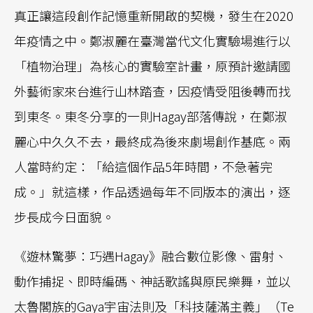
真正讓這段創作記憶重新開啟的契機，發生在2020
年疫情之中。鄭淑麗在臺灣當代文化實驗場進行以
「植物治理」為核心的實驗室計畫，原預計邀請國
外藝術家來台進行山林踏查，因疫情受阻後轉而找
到東冬。東冬分享的一則Hagay部落傳說，在鄭淑
麗心中久久不去，最終成為後來劇場創作基底。兩
人當時約定：「給這個作品5年時間，不急著完
成。」就這樣，作品透過每年不同版本的演出，逐
步長成今日面貌。
《遊林驚夢：巧遇Hagay》融合數位影像、雷射、
動作捕捉、即時編碼、神話歌謠與原民樂舞，並以
太魯閣族的Gaya宇宙法則及「科技薩滿主義」（Te