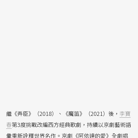
繼《弄臣》（2018）、《魔笛》（2021）後，
李寶
春
第3度挑戰改編西方經典歌劇，持續以京劇藝術語
彙重新詮釋世界名作。京劇《阿依達的愛》全劇唱