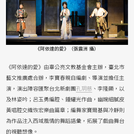
《阿依達的愛》（張震洲 攝）
《阿依達的愛》由辜公亮文教基金會主辦，臺北市
藝文推廣處合辦，李寶春親自編劇、導演並擔任主
演，演出陣容匯聚台北新劇團
孔玥慈
、李隆顯，以
及林姿吟；呂玉勇編腔、鍾耀光作曲，幽婉細膩皮
黃唱腔交織恢宏樂曲篇章；編舞家寶爾基與冷靜則
為作品注入西域風情的舞蹈語彙，拓展了戲曲舞台
的視聽想像。