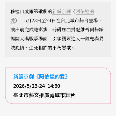
移植自威爾第歌劇的
新編京劇
《
阿依達的
愛
》，5月23日至24日在台北城市舞台登場，
演出前完成總彩排，磅礡序曲搭配維吾爾舞蹈
揭開大漠戰爭場面，引領觀眾進入一段充滿異
域風情、生死相許的不朽戀歌。
新編京劇《阿依達的愛》
2026/5/23-24 14:30
臺北市藝文推廣處城市舞台