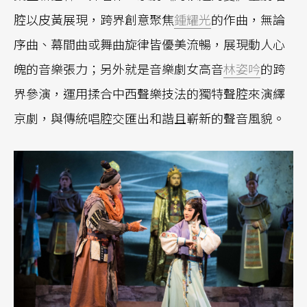
腔以皮黃展現，跨界創意聚焦
鍾耀光
的作曲，無論
序曲、幕間曲或舞曲旋律皆優美流暢，展現動人心
魄的音樂張力；另外就是音樂劇女高音
林姿吟
的跨
界參演，運用揉合中西聲樂技法的獨特聲腔來演繹
京劇，與傳統唱腔交匯出和諧且嶄新的聲音風貌。