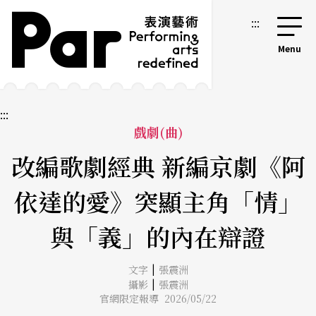
跳到主要內容區塊
網站導覽
:::
:::
戲劇(曲)
改編歌劇經典 新編京劇《阿
依達的愛》突顯主角「情」
與「義」的內在辯證
|
文字
張震洲
|
攝影
張震洲
官網限定報導 2026/05/22