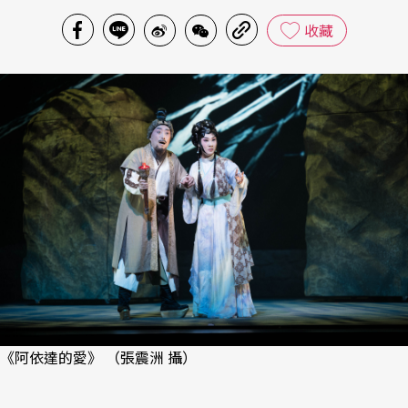
收藏
《阿依達的愛》 （張震洲 攝）