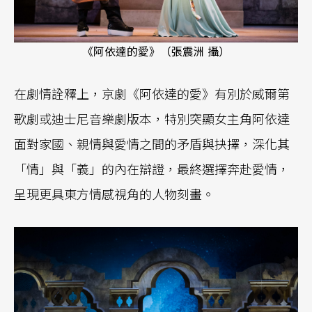
《阿依達的愛》（張震洲 攝）
在劇情詮釋上，京劇《阿依達的愛》有別於威爾第
歌劇或迪士尼音樂劇版本，特別突顯女主角阿依達
面對家國、親情與愛情之間的矛盾與抉擇，深化其
「情」與「義」的內在辯證，最終選擇奔赴愛情，
呈現更具東方情感視角的人物刻畫。