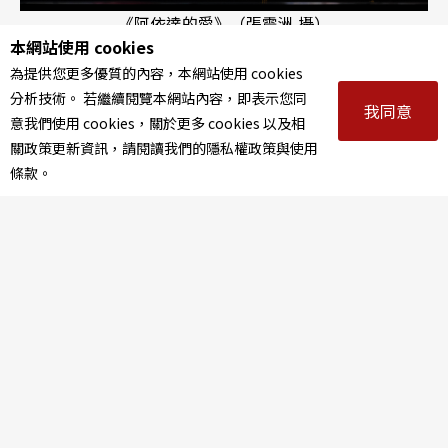
《阿依達的愛》（張震洲 攝）
本網站使用 cookies
為提供您更多優質的內容，本網站使用 cookies
分析技術。 若繼續閱覽本網站內容，即表示您同
我同意
意我們使用 cookies，關於更多 cookies 以及相
關政策更新資訊，請閱讀我們的隱私權政策與使用
投票
條款。
票選你心中最佳年度戲曲作品
66%
《夢在海潮那邊》
31%
《幽戀牡丹》
1%
《轉生到異世界成為嘉慶君—發現我的祖先是詐騙集團!?》