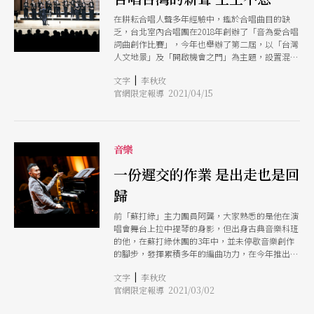
在耕耘合唱人聲多年經驗中，鑑於合唱曲目的缺
乏，台北室內合唱團在2018年創辦了「音為愛合唱
詞曲創作比賽」，今年也舉辦了第二屆，以「台灣
人文地景」及「開啟機會之門」為主題，設置混聲
合唱、同聲合唱等獎項，並選出13位得獎者、共計
|
文字
李秋玫
14件優勝作品。而且優勝作品在首演發表後，台北
官網限定報導 2021/04/15
室內合唱團不僅舉辦講座介紹推廣，也會委託出
版，讓演出團隊有取得樂譜的管道，創作者也得到
實質收益鼓勵，完整配套下，也形成了一個完美的
循環，相互刺激。
音樂
一份遲交的作業 是出走也是回
歸
前「蘇打綠」主力團員阿龔，大家熟悉的是他在演
唱會舞台上拉中提琴的身影，但出身古典音樂科班
的他，在蘇打綠休團的3年中，並未停歇音樂創作
的腳步，發揮累積多年的編曲功力，在今年推出了
原創專輯《第一章 KUNG's vol.1》，將自己的定位
|
文字
李秋玫
從「演奏者」轉為「作曲者」，與其他音樂家共同
官網限定報導 2021/03/02
為作品織造更豐富的色彩。