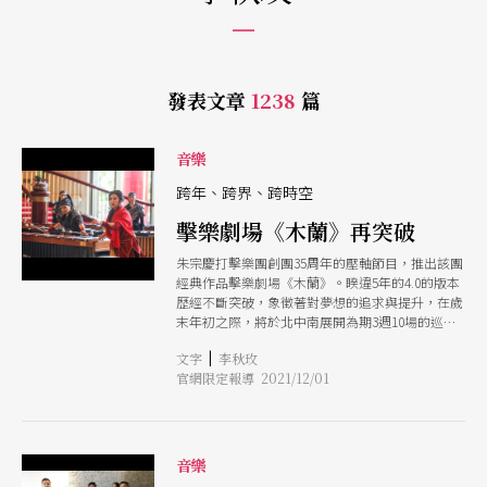
發表文章
1238
篇
音樂
跨年、跨界、跨時空
擊樂劇場《木蘭》再突破
朱宗慶打擊樂團創團35周年的壓軸節目，推出該團
經典作品擊樂劇場《木蘭》。睽違5年的4.0的版本
歷經不斷突破，象徵著對夢想的追求與提升，在歲
末年初之際，將於北中南展開為期3週10場的巡
演。
|
文字
李秋玫
官網限定報導 2021/12/01
音樂