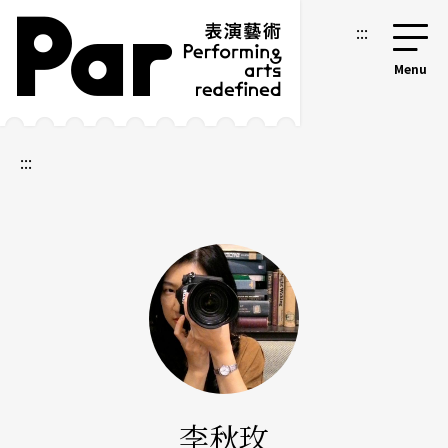
跳到主要內容區塊
網站導覽
:::
:::
李秋玫