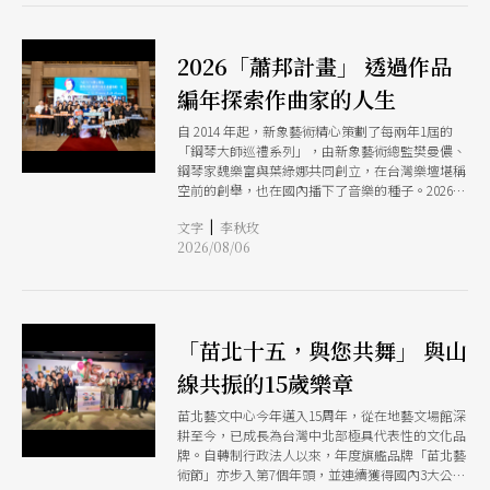
2026「蕭邦計畫」 透過作品
編年探索作曲家的人生
自 2014 年起，新象藝術精心策劃了每兩年1屆的
「鋼琴大師巡禮系列」，由新象藝術總監樊曼儂、
鋼琴家魏樂富與葉綠娜共同創立，在台灣樂壇堪稱
空前的創舉，也在國內播下了音樂的種子。2026
年，這項長達12年的音樂長征邁入第9屆，主題定
|
文字
李秋玫
為「蕭邦計畫：跟著音符走過蕭邦的一生」，集結
2026/08/06
了高達46位音樂家接力登台。談到為什麼在2026年
選擇「蕭邦」作為主題，音樂總監葉綠娜表示：
「挑選作曲家要看時間，我覺得，現在是該談蕭
邦、彈蕭邦的時候了。」
「苗北十五，與您共舞」 與山
線共振的15歲樂章
苗北藝文中心今年邁入15周年，從在地藝文場館深
耕至今，已成長為台灣中北部極具代表性的文化品
牌。自轉制行政法人以來，年度旗艦品牌「苗北藝
術節」亦步入第7個年頭，並連續獲得國內3大公立