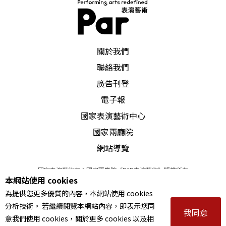
PAR 表演藝術雜誌
關於我們
聯絡我們
廣告刊登
電子報
國家表演藝術中心
國家兩廳院
網站導覽
國家表演藝術中心國家兩廳院《PAR表演藝術》版權所有
本網站使用 cookies
©
2022
Performing arts redefined. All Rights Reserved
為提供您更多優質的內容，本網站使用 cookies
統一編號 Tax Id number 00973926
分析技術。 若繼續閱覽本網站內容，即表示您同
本站所提供相關演出資訊，如有異動應以主辦單位公告為準。
我同意
意我們使用 cookies，關於更多 cookies 以及相
服務條款
｜
隱私權聲明
｜
著作權聲明