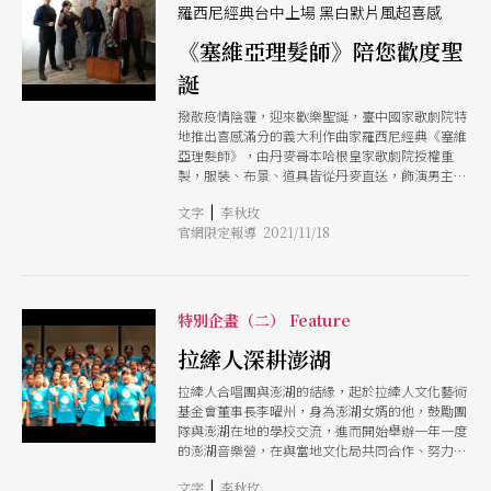
羅西尼經典台中上場 黑白默片風超喜感
《塞維亞理髮師》陪您歡度聖
誕
撥散疫情陰霾，迎來歡樂聖誕，臺中國家歌劇院特
地推出喜感滿分的義大利作曲家羅西尼經典《塞維
亞理髮師》，由丹麥哥本哈根皇家歌劇院授權重
製，服裝、布景、道具皆從丹麥直送，飾演男主角
費加洛的丁一憲與女主角羅西娜的翁若珮，將在導
|
文字
李秋玫
演馬丁．林博的黑白默片風格中飆速歌唱；歌劇院
官網限定報導 2021/11/18
也同步推出「羅西尼套餐」，讓觀眾一舉體驗作曲
家對美聲與美食的獨到品味。
特別企畫（二） Feature
拉縴人深耕澎湖
拉縴人合唱團與澎湖的結緣，起於拉縴人文化藝術
基金會董事長李曜州，身為澎湖女婿的他，鼓勵團
隊與澎湖在地的學校交流，進而開始舉辦一年一度
的澎湖音樂營，在與當地文化局共同合作、努力
下，迄今已10年。從第一屆開始，拉縴人的音樂營
|
文字
李秋玫
每年以不同主題舉辦，並邀知名兒童合唱團師資參