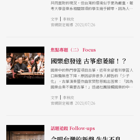
共同面對的現況，但台灣的環境似乎更為嚴重，報
考大學音樂系相關類項的學生幾乎歸零，因為人數
過少，連帶影響校內管絃樂合奏或室內樂課程無法
|
文字
李秋玫
正常授課。致力推廣低音管的演奏家徐家駒面對此
官網限定報導 2021/07/26
艱困現實，兩年前毅然將舉辦多年的巴松管夏令營
改為「雙簧家族」夏令營，邀請雙簧管同好共襄盛
舉，期待透過育、樂並行的模式，吸引更多學子提
升對雙簧家族的學習興趣。
焦點專題（二） Focus
國樂愈發達 古箏愈萎縮！？
國樂中的熱門學習項目古箏，近年來卻看到學習人
口無聲無息下降，原因卻非很多人歸咎的「少子
化」，古箏演奏暨作曲家樊慰慈點出答案：「因為
國樂合奏不需要古箏！」透過社團接觸國樂的中小
學學生，大多由指揮或指導老師指定學習的樂器，
|
文字
李秋玫
考量的重點就是各聲部平衡的數量，如此發展下
官網限定報導 2021/07/26
來，即使冷門樂器也有保障名額；而古箏，充其量
就只需要一台。觀察到這個事實，樊慰慈語重心長
地斷言：「台灣國樂愈發達，古箏人口就愈萎
縮。」
話題追蹤 Follow-ups
合唱台灣的新聲 生生不息