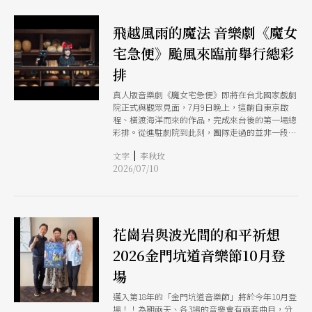
文化的聲響編織，重構出一幅以感官呼應自然的聲
音地圖。
飛越風雨的魔法 音樂劇《魔女
宅急便》颱風來臨前舉行總彩
排
真人版音樂劇《魔女宅急便》即將在台北國家戲劇
院正式與觀眾見面，7月9日晚上，這齣自東京啟
程、橫渡海洋而來的作品，完成來台後的第一場總
彩排。從進駐劇院到此刻，團隊走過的並非一段順
遂的旅程。由於颱風來襲、裝台時間緊縮，種種變
|
文字
李秋玫
數接踵而至，卻也讓這場演出的誕生，多了幾分與
2026/07/10
劇中主角琪琪相似的況味：即使風雨當前，仍要鼓
起勇氣飛行。
花崗岩與波光間的和平祈想
2026金門坑道音樂節10月登
場
邁入第18年的「金門坑道音樂節」將於今年10月登
場！！為期兩天、各3場的音樂會有兩套曲目，分