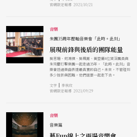
官網限定報導 2021/10/21
與，指導當地的學生與老師，推廣合唱教育，讓離
島的美好歌聲，在海天一色之下，愈唱愈響
音樂
朱團35周年壓軸音樂會「此時。此刻」
展現前鋒與後盾的團隊能量
吳思珊、何鴻棋、吳珮菁、黃堃儼4位資深團員與
朱宗慶打擊樂團一起走過35年，「此時。此刻」音
樂會透過樂曲表達最真實的自己。未來，不管碰到
多少挫折與困難，他們還要一起走下去。
|
文字
李秋玫
官網限定報導 2021/09/29
音樂
音樂篇
藝Fun線上之兩場音樂會