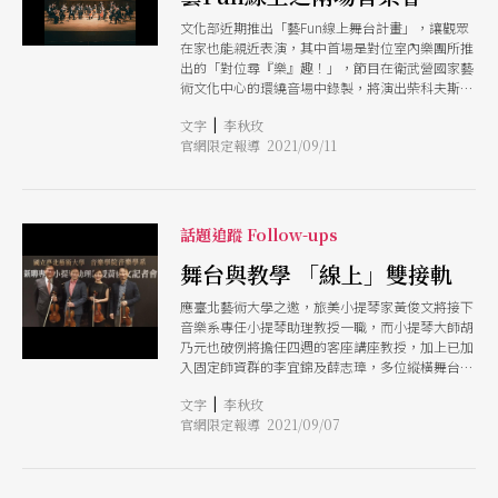
文化部近期推出「藝Fun線上舞台計畫」，讓觀眾
在家也能親近表演，其中首場是對位室內樂團所推
出的「對位尋『樂』趣！」，節目在衛武營國家藝
術文化中心的環繞音場中錄製，將演出柴科夫斯基
與韋伯的作品。另一場是次女高音范婷玉推出的
|
文字
李秋玫
「靠近．荀貝格」，在直播與線上同步的場次中，
官網限定報導 2021/09/11
她選擇以作曲家荀貝格不同時期的作品，讓聽眾認
識調性與非調性之間的運用及不同的美感轉換。
話題追蹤 Follow-ups
舞台與教學 「線上」雙接軌
應臺北藝術大學之邀，旅美小提琴家黃俊文將接下
音樂系專任小提琴助理教授一職，而小提琴大師胡
乃元也破例將擔任四週的客座講座教授，加上已加
入固定師資群的李宜錦及薛志璋，多位縱橫舞台的
演奏家將為校園音樂學子帶來不一樣的學習體驗。
|
文字
李秋玫
而透過建置線上教學設備，未來也可能跨越時空限
官網限定報導 2021/09/07
制，讓各領域音樂大師線上教學，讓學生不用等到
出國留學，也能看到更廣闊的世界