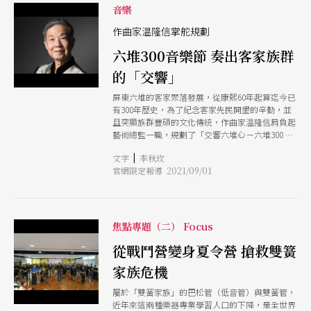
音樂
作曲家温隆信掌舵規劃
六堆300音樂節 奏出客家族群
的「交響」
屏東六堆的客家聚落發展，從康熙60年起算迄今已
有300年歷史，為了紀念客家先民開墾的辛勤，並
且突顯族群豐碩的文化傳統，作曲家温隆信肩負起
藝術總監一職，規劃了「交響六堆心－六堆300 紀
念音樂會」系列活動，以交響、爵士、歌曲、舞蹈
|
文字
李秋玫
等呼應台灣多元的社會，並且搭配講座、旅遊等活
官網限定報導 2021/09/01
動以實際感受在地風情。
焦點專題（二） Focus
從戰鬥營變身夏令營 搶救雙簧
家族危機
屬於「雙簧家族」的巴松管（低音管）與雙簧管，
近年來這兩種樂器專業學習人口的下降，是全世界