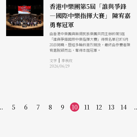
香港中樂團第5屆「誰與爭鋒
—國際中樂指揮大賽」 陳宥嘉
勇奪冠軍
由香港中樂團與無錫民族樂團共同主辦的第5屆
「誰與爭鋒國際中樂指揮大賽」得獎名單已於6月
28日揭曉，歷經多輪的激烈競技，最終由參賽者陳
宥嘉脫穎而出，奪得本屆冠軍。
|
文字
李秋玫
2026/06/29
..
5
6
7
8
9
10
11
12
13
14
.