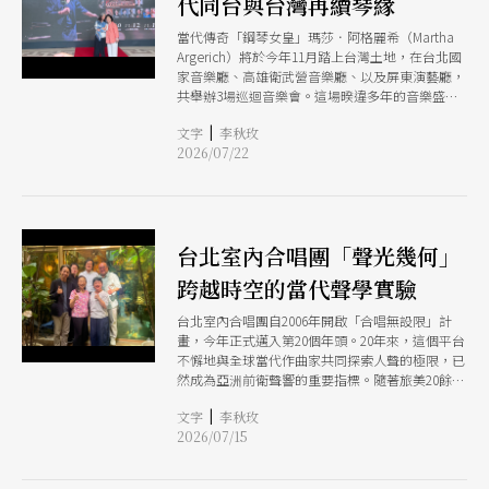
代同台與台灣再續琴緣
當代傳奇「鋼琴女皇」瑪莎．阿格麗希（Martha
Argerich）將於今年11月踏上台灣土地，在台北國
家音樂廳、高雄衛武營音樂廳、以及屏東演藝廳，
共舉辦3場巡迴音樂會。這場暌違多年的音樂盛
事，背後凝聚著一段跨越25年、關於摯友與承諾的
|
文字
李秋玫
動人故事。
2026/07/22
台北室內合唱團「聲光幾何」
跨越時空的當代聲學實驗
台北室內合唱團自2006年開啟「合唱無設限」計
畫，今年正式邁入第20個年頭。20年來，這個平台
不懈地與全球當代作曲家共同探索人聲的極限，已
然成為亞洲前衛聲響的重要指標。隨著旅美20餘
年、曾任多個美國職業樂團指揮的許瀞心接任駐團
|
文字
李秋玫
指揮，合唱團於今年推動「駐團藝術家計畫」，並
2026/07/15
於7月中旬推出許瀞心上任後的第一場專場音樂會
「聲光幾何 Shape | Light | Sound」，演出不僅展
現當代人聲在空間與編制上的前衛碰撞，更透過跨