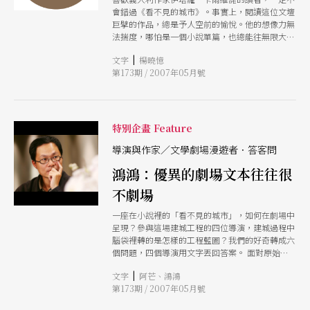
會錯過《看不見的城市》。事實上，閱讀這位文壇
巨擘的作品，總是予人空前的愉悅。他的想像力無
法揣度，哪怕是一個小說單篇，也總能往無限大的
領域延伸，《看不見的城市》更屬其中翹楚。 故
|
文字
楊曉憶
事以馬可波羅與忽必烈大帝的對話為引，開展幅幅
第173期 / 2007年05月號
精緻璀璨的城市詩篇、如歌的行板、如炫惑之珠
鍊，每座城市在馬可波羅的描摩敘述中已活出各異
的生命。《看不見的城市》說的是城市，而寓意的
其實是人類文明的總體形象，讓我們感動的不只是
馬可波羅的奇異經歷，更在其城市走訪的過程中，
特別企畫 Feature
一貫的仔細用心與人文關懷。 無庸置疑的，除了
本書絕佳的閱讀經驗而使我興起觀此劇之心外，更
導演與作家／文學劇場漫遊者．答客問
因本劇排場之浩大（四位創意勃發的劇場導演與四
鴻鴻：優異的劇場文本往往很
位優異的文壇精銳），兩廳院的製作初衷與用心已
是不言可喻。我期待在本劇中，看見以戲劇詮釋的
不劇場
城市與卡爾維諾的文學想像，在這世紀的藝術盛宴
中，上演一場流焰四射的對決。 文字｜楊曉憶 30
一座在小說裡的「看不見的城市」，如何在劇場中
歲，天秤座，曾任出版社企劃、記者，現為公共電
呈現？參與這場建城工程的四位導演，建城過程中
視企畫師。無論是舞台劇、現代舞等皆極有興趣，
腦袋裡轉的是怎樣的工程藍圖？我們的好奇轉成六
看表演的頻率約一個月兩次。煮字為藥的城市游離
個問題，四個導演用文字丟回答案。 面對原始造
分子，創作書寫為至死方休的生命實踐。藝術戲劇
城者卡爾維諾，參與這場建城工程的四位作家如何
是生活必須的營養補給，慰藉瑣碎日常對創作力的
|
文字
阿芒、鴻鴻
參與這場劇場對話？我們讓他們用最擅長的工具文
磨蝕敗壞。
第173期 / 2007年05月號
字來回答。