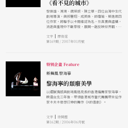
《看不見的城市》
黎煥雄、鴻鴻、魏瑛娟、陳立華，四位台灣中生代
劇場導演，與郝譽翔、成英姝、師瓊瑜、蔡逸君四
位作家，將聯手以卡爾維諾為名，在真實與虛構，
消逝與重現中不斷穿梭，展開一趟反映世界觀、隱
喻現世時局、反射自我心境，以及呈現劇場美學的
|
文字
廖俊逞
冒險之旅。
第169期 / 2007年01月號
特別企畫 Feature
新舞風 黎海寧
黎海寧的頹廢美學
以細膩情感與劇場風格見長的香港編舞家黎海寧，
睽違台北三年後，帶領香港城市當代舞團帶來從作
家卡夫卡發想衍伸的舞作《K的喜劇》。
|
文字
徐開塵
第162期 / 2006年06月號