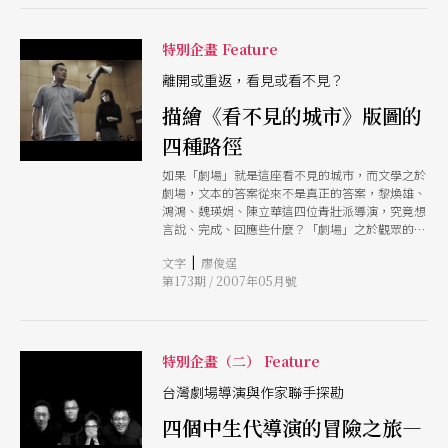
特別企畫 Feature
離開或重返，看見或看不見？
描繪《看不見的城市》版圖的
四種路徑
如果「劇場」就是這座看不見的城市，而文學之於
劇場，文本的答案從來不是真正的答案，黎煥雄、
鴻鴻、魏瑛娟、陳立華這四位青壯派導演，究竟想
言說、完成、回應些什麼？「劇場」之於觀眾的距
離，可以多近，又可以多遠？
|
文字
廖俊逞
第173期 / 2007年05月號
特別企畫（二） Feature
台灣劇場導演與作家聯手探勘
四個中生代導演的冒險之旅—