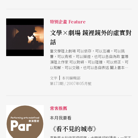
特別企畫 Feature
文學×劇場 鏡裡鏡外的虛實對
話
當文學碰上劇場 可以依存，可以互補，可以挑
釁，可以背叛，可以辯證，也可以各自為政 當導
演碰上作家 可以對峙、可以碰撞、可以修正、可
以和解、可以交融，也可以各自表述 闔上書本，
走上舞台 閱讀的結束，劇場的開始 文學語言如何
|
文字
本刊編輯部
轉化為劇場語言？ 劇場形式又如何再現文學意
第173期 / 2007年05月號
象？ 四位導演，一部小說 卡爾維諾的文學鉅著，
四位的導演的城市考 讓你看見《看不見的城市》
常客推薦
本月我要看
《看不見的城市》
喜歡義大利作家伊塔羅．卡爾維諾的讀者，一定不