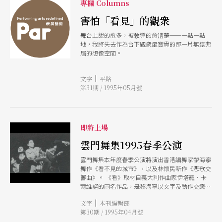
專欄 Columns
害怕「看見」的觀衆
舞台上說的愈多，被敎導的愈淸楚──一點一點
地，我將失去作為台下觀衆最寶貴的那一片無遠弗
屆的想像空間。
|
文字
平路
第31期 / 1995年05月號
即將上場
雲門舞集1995春季公演
雲門舞集本年度春季公演將演出香港編舞家黎海寧
舞作《看不見的城市》，以及林懷民新作《悲歌交
響曲》。 《看》取材自義大利作曲家伊塔羅．卡
爾維諾的同名作品，是黎海寧以文字及動作交織而
成的長篇舞作。《悲》的編作靈感受到波蘭作曲家
|
文字
本刊編輯部
亨利．哥瑞斯基的同名樂曲（又名《第三號交響
第30期 / 1995年04月號
曲》）所啓發。哥瑞斯基是爲了輓悼在第二次世界
大戰喪生的人們，充滿了樸素、祥和、高雅的弦樂