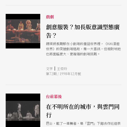
戲劇
創意服裝？加長版意識型態廣
告？
魏瑛娟長期躲在小劇場的童話世界裡，《KiKi漫遊
世界》的突破劇場格局，是一大喜訊，但相對地她
也將面臨更大、更複雜的劇場挑戰。
|
文字
王亞玲
第72期 / 1998年12月號
台前幕後
在不明所在的城市，與雲門同
行
巴士，載了一車舞者，是「雲門」下鄕去作巡迴表