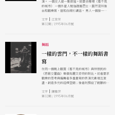
演。 一個女人提一隻皮箱。她要去哪裡《看不見
的城市》 一個外星人勉強趕進巴士，居然混到後
台和觀衆席，還和白襯衫講話。 男人一個接一個
消失了，被恐怖震驚的女人《悲歌交響曲》 現在
|
文字
江世芳
節目就要開始了──每一次，同樣的，地面現出一
第32期 / 1995年06月號
個火紅的窟窿。
舞蹈
一樣的雲門，不一樣的舞蹈書
寫
在同一個晚上觀賞《看不見的城市》與林懷民的
《悲歌交響曲》是個有趣又奇特的對比。前者要求
觀衆的思考與編舞者多重書寫的表演元素相互激
盪，創造多元的詮釋空間；後者則預設了飽脹的情
緒，一股腦兒地捧出來，留給觀者極其有限的想
|
文字
陳雅萍
像、思考與辯證的可能。
第32期 / 1995年06月號