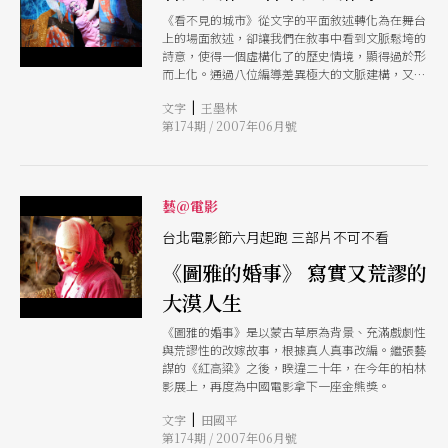
《看不見的城市》從文字的平面敘述轉化為在舞台
上的場面敘述，卻讓我們在敘事中看到文脈鬆垮的
詩意，使得一個虛構化了的歷史情境，顯得過於形
而上化。通過八位編導差異極大的文脈建構，又讓
戲劇漸漸走進了與文本愈來愈脫離的另一個虛構世
|
文字
王墨林
界。
第174期 / 2007年06月號
藝@電影
台北電影節六月起跑 三部片不可不看
《圖雅的婚事》 寫實又荒謬的
大漠人生
《圖雅的婚事》是以蒙古草原為背景、充滿戲劇性
與荒謬性的改嫁故事，根據真人真事改編。繼張藝
謀的《紅高粱》之後，睽違二十年，在今年的柏林
影展上，再度為中國電影拿下一座金熊獎。
|
文字
田國平
第174期 / 2007年06月號