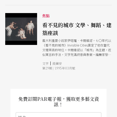
與女聲，呈現哀而不傷的悲憫情懷。林懷民則以舞
蹈呈現「一齣超乎地域和時代的安魂曲」。
焦點
看不見的城市 文學、舞蹈、建
築座談
義大利重要小說家伊塔羅．卡爾維諾，七〇年代以
《看不見的城市》Invisible Cities奠定了他在當代
文壇崇高的地位。卡爾維諾以「城市」為主題，近
似寓言的手法，文字充滿詩意與象徵。編舞家黎海
寧，從卡爾維諾書中所描述的虛構城市景象，引發
|
文字
錢麗安
她編舞的靈感，在一九九二年以文字朗讀、手語和
第29期 / 1995年03月號
舞蹈動作編作了同名長篇舞作《看不見的城市》。
本刊在《看不見的城市》在台由雲門舞集首演的前
夕，特別邀請編舞家黎海寧與熟悉《看不見的城
市》的文學評論者平路及建築設計師龔書章舉行一
場輕鬆的座談。
免費訂閱PAR電子報，獲取更多藝文資
訊！