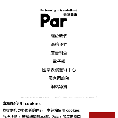
PAR 表演藝術雜誌
關於我們
聯絡我們
廣告刊登
電子報
國家表演藝術中心
國家兩廳院
網站導覽
國家表演藝術中心國家兩廳院《PAR表演藝術》版權所有
本網站使用 cookies
©
2022
Performing arts redefined. All Rights Reserved
為提供您更多優質的內容，本網站使用 cookies
統一編號 Tax Id number 00973926
分析技術。 若繼續閱覽本網站內容，即表示您同
本站所提供相關演出資訊，如有異動應以主辦單位公告為準。