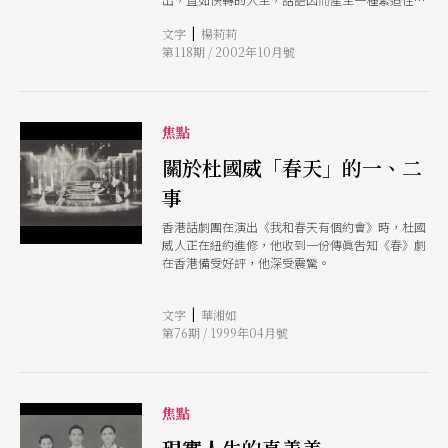
壓抑不住，不得不說，最後彷彿發了狂，宛如生命
|
文字
楊莉莉
消失前的最後回顧。米尼亞納表示：「這種迸發的
第118期 / 2002年10月號
言語為一種倖存的語言，一種吶喊，充滿了焦慮」
焦點
關於杜國威「春天」的一、二
事
香港話劇團在演出《我和春天有個約會》時，杜國
威人正在紐約進修，他收到一份傳眞吿知《春》劇
在香港備受好評，他深受震驚。
|
文字
華湘如
第76期 / 1999年04月號
焦點