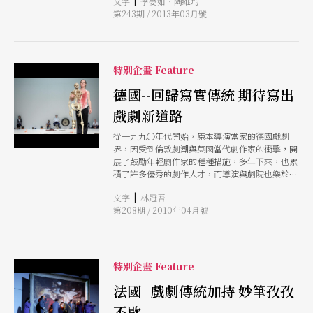
|
文字
李晏如、陶維均
勃發能量產生很有趣的氣場。一個泉湧，一個騷
第243期 / 2013年03月號
動，看似徹底相異的兩人，話題竟在最意想不到處
交集迸射。 戲曲與小劇場，傳統與當代，寫意與
寫實，出世與入世。趙雪君在歷史仙話人物身上，
藏入對人間繾綣愛戀的惘然；簡莉穎在糾結擦撞的
社會邊緣，找到最晦澀幽微的人性傷痛。 如同聊
特別企畫 Feature
到少時同受日本動漫啟發時的熱情，兩人的獨特氣
質，似乎剛好在這個由幾何線條與異質狂想購成的
德國--回歸寫實傳統 期待寫出
戲劇世界，達到了微妙的同步。 如果說編劇最需
戲劇新道路
要的是對創作的堅持和豐沛的人世情感考察，也許
與常人生活一定程度的疏離，以及一股執著於脫軌
從一九九○年代開始，原本導演當家的德國戲劇
的熱情與衝勁，也是更加必要的。
界，因受到倫敦劇潮與英國當代劇作家的衝擊，開
展了鼓勵年輕劇作家的種種措施，多年下來，也累
積了許多優秀的劇作人才，而導演與劇院也樂於與
這些劇作家合作。這些新世代劇作家的創作特色，
|
文字
林冠吾
一來是告別後現代，回歸傳統寫實敘事，二來是集
第208期 / 2010年04月號
體創作形式與記錄性質的盛行，其三則是關懷當前
的失業議題。
特別企畫 Feature
法國--戲劇傳統加持 妙筆孜孜
不歇