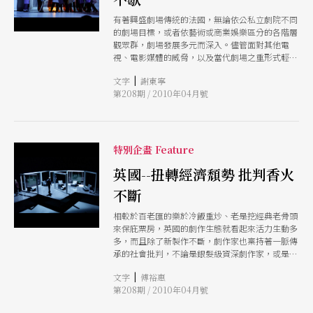
有著興盛劇場傳統的法國，無論依公私立劇院不同
的劇場目標，或者依藝術或商業娛樂區分的各階層
觀眾群，劇場發展多元而深入。儘管面對其他電
視、電影媒體的威脅，以及當代劇場之重形式輕文
本潮流，劇場劇作家仍然可以在長年建立起來的穩
|
文字
謝東寧
固體系中，創作出許多優秀的當代劇場文本。
第208期 / 2010年04月號
特別企畫 Feature
英國--扭轉經濟頹勢 批判香火
不斷
相較於百老匯的樂於冷飯重炒、老是挖經典老骨頭
來保庇票房，英國的劇作生態就看起來活力生動多
多，而且除了新製作不斷，劇作家也稟持著一脈傳
承的社會批判，不論是銀髮級資深劇作家，或是年
紀輕輕火氣正盛的新生代，皆不忘以劇作關懷世
|
文字
傅裕惠
情。
第208期 / 2010年04月號