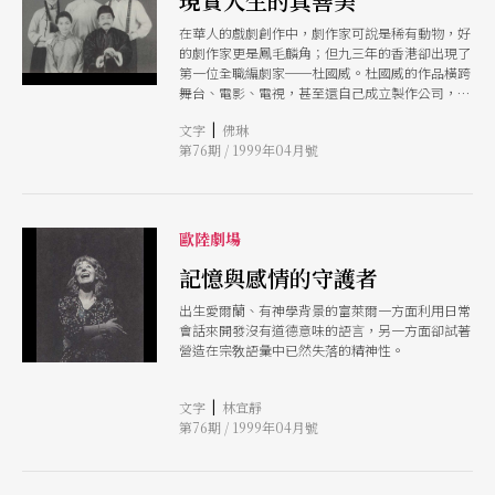
現實人生的真善美
在華人的戲劇創作中，劇作家可說是稀有動物，好
的劇作家更是鳳毛麟角；但九三年的香港卻出現了
第一位全職編劇家──杜國威。杜國威的作品橫跨
舞台、電影、電視，甚至還自己成立製作公司，作
品不僅屢獲亞洲地區各大獎項的靑睞，更備受觀衆
|
文字
佛琳
喜愛。此次在他作品即將登台之際，本刊將特別針
第76期 / 1999年04月號
對杜國威的一系列創作作品做一深入介紹。
歐陸劇場
記憶與感情的守護者
出生愛爾蘭、有神學背景的富萊爾一方面利用日常
會話來開發沒有道德意味的語言，另一方面卻試著
營造在宗敎語彙中已然失落的精神性。
|
文字
林宜靜
第76期 / 1999年04月號