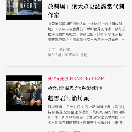
放劇場」讓大眾更認識當代劇
作家
由亞維儂藝術節創辦人尚．維拉創立的「開放劇
場」，多年來以發掘仍在世的優秀劇作家，發行並
推廣其劇作為職志，透過出版、讀劇等多樣活動，
讓觀眾更接近、認識劇作家。去年十一月舉辦「當
代劇本寫作週」，透過劇本甄選尋找新文本與新形
|
文字
羅仕龍
式；也將多年來累積的各種文字與圖片檔案，包括
第265期 / 2015年01月號
出版的劇本、期刊、劇作家手稿、演出劇照等數位
化放上網路，親近劇作家更為容易了。
藝次元曼波 HEART to HEART
動漫引燃 歷史抒情與邊緣關懷
趙雪君╳簡莉穎
對談時間 二月十九日 對談地點 咖啡小自由 對談主
持 廖俊逞 記錄整理 李晏如、陶維均 國內的劇場編
劇不少，但能夠持續寫，又能夠寫出名堂來的，不
多。趙雪君和簡莉穎，就是新生代編劇中，兩個極
端的例子。 當趙雪君與簡莉穎相遇，兩股相異的