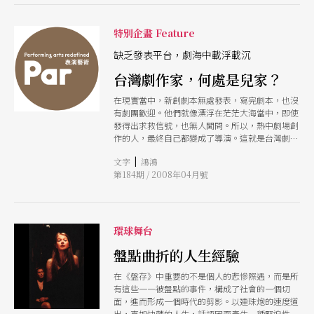
特別企畫 Feature
缺乏發表平台，劇海中載浮載沉
台灣劇作家，何處是兒家？
在現實當中，新創劇本無處發表，寫完劇本，也沒
有劇團歡迎。他們就像漂浮在茫茫大海當中，即使
發得出求救信號，也無人聞問。所以，熱中劇場創
作的人，最終自己都變成了導演。這就是台灣劇場
盛行編導合一現象的由來：不是導演愛自己寫劇
|
文字
鴻鴻
本，而是編劇必須用導演的方式，才能有機會發表
第184期 / 2008年04月號
新作。
環球舞台
盤點曲折的人生經驗
在《盤存》中重要的不是個人的悲慘際遇，而是所
有這些一一被盤點的事件，構成了社會的一個切
面，進而形成一個時代的剪影。以連珠炮的速度道
出，直如快轉的人生，話語因而產生一種緊迫性，