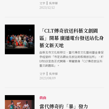
|
文字
吳岸樺
橋放送所」後，推出耗時3年多、千萬經費打造的
2023/12/12
《飛天．女神》東方沉浸音樂劇，自2023年12月8
日起到2024年5月20日以包場形式演出，2023年12
月29和30日、2024年1月19、20日散客場演出，預
計明年2月推出影像場展覽、3月則售票開放一般大
眾觀賞，希望能為表演藝術界開創新局，並打造藝
「CLT傳奇放送科藝文創園
文生態鏈、開創台灣首個科技結合藝術的沉浸定目
劇場。
區」開幕 廣播電台發送站化身
藝文新天地
由新北市文化局移交、當代傳奇文化藝術基金會促
參經營的「市定古蹟台北放送局板橋放送所」，於
8月8日宣告正式開幕，華麗變身「CLT傳奇放送科
藝文創園區」。
|
文字
吳岸樺
2023/08/09
戲曲
當代傳奇的「暴」發力