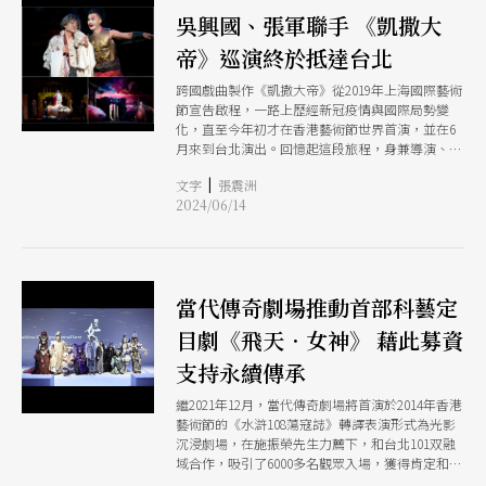
吳興國、張軍聯手 《凱撒大
帝》巡演終於抵達台北
跨國戲曲製作《凱撒大帝》從2019年上海國際藝術
節宣告啟程，一路上歷經新冠疫情與國際局勢變
化，直至今年初才在香港藝術節世界首演，並在6
月來到台北演出。回憶起這段旅程，身兼導演、共
同編劇與主演的吳興國感性地說：「四年前原本要
|
文字
張震洲
在香港藝術節演出，但老天爺可能覺得還不夠好，
2024/06/14
一直到今天，終於從香港、上海回到台北國家兩廳
院演出。」提到張軍，吳興國表示，「希望將傳統
戲曲能量放在我們兩人身上，所以，我們一個人分
飾三個角色，你可以說過足了戲癮，也可以說考驗
了我們兩位演員的功力。」
當代傳奇劇場推動首部科藝定
目劇《飛天．女神》 藉此募資
支持永續傳承
繼2021年12月，當代傳奇劇場將首演於2014年香港
藝術節的《水滸108蕩寇誌》轉譯表演形式為光影
沉浸劇場，在施振榮先生力薦下，和台北101双融
域合作，吸引了6000多名觀眾入場，獲得肯定和讚
嘆。歷經了兩年多努力，在當代傳奇劇場進駐「板