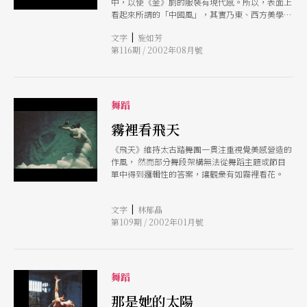
中，以使《金》劇的服裝有現代感。所以，表面上
看起來所謂的「中國風」，其實乃東、西方美學元
素兼容並蓄而成，這種時尚之美，正是西方觀點下
|
文字
施如芳
的一種「國際語言」。
第116期 / 2002年08月號
舞蹈
霧裡看飛天
《飛天》維持太古踏舞團一貫注重視覺美感營造的
作風， 然而部分舞段架構無法從舞蹈主題或節目
單中得到邏輯性的答案，讓觀衆有如霧裡看花。
|
文字
林郁晶
第109期 / 2002年01月號
舞蹈
那是她的太陽