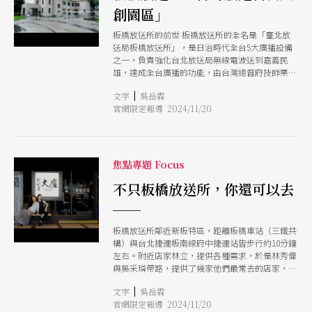
創園區」
板橋放送所的前世 板橋放送所的全名是「臺北放
送局板橋放送所」，是日治時代全台5大廣播設備
之一，負責強化台北放送局無線電波送到嘉義民
雄，達成全台廣播的功能，由台灣總督府技師栗山
俊一督造，於1930年完工，隔年啟用。 其建築立
|
文字
吳岳霖
面設計強調水平線條與幾何形式，結構採當時最為
官網限定報導 2024/11/20
先進的鋼骨、鋼筋混凝土構築而成。尤其在一樓放
送機室與電力室為大跨距空間結構，採用鋼骨梁、
RC板組構而成，牆體則採中空鋼筋混凝土壁。板
橋放送所為日治後期的現代主義建築代表之一，既
是台灣廣播史的重要場域，同時有建築史價值。
焦點專題 Focus
1945年，日本在第二次世界大戰宣告投降，中華民
國政府接管台灣、澎湖等地，板橋放送所維持其功
不只板橋放送所，你還可以去
能，成為中國廣播公司的中廣板橋發射站。直到
──
2014年產權移交給交通部，交通部觀光局原計畫改
建為辦公大樓；但在文史團體爭取下，板橋放送所
板橋放送所鄰近新板特區，距離板橋車站（三鐵共
於2015年指定為新北市市定古蹟。隨後於2017年完
構）與台北捷運板南線府中捷運站皆步行約10分鐘
成調查研究，2018年規劃設計完成，2019年先行施
左右。附近店家林立，提供各種需求，於是林秀偉
作戶外景觀工程，開放民眾使用戶外園區。 經
與吳采璘帶路，提供了幾家他們最常去的店家，期
2021年2月公告促參（編按：意為促進民間參與公
待當代傳奇劇場與太古踏舞蹈劇場的粉絲們，能與
共建設，由公機關徵選民間單位提案），由「財團
|
文字
吳岳霖
她們同行。 1、大魔大滿足鍋物板橋旗艦店 （新北
法人新北市當代傳奇文化藝術基金會」獲選入駐運
官網限定報導 2024/11/20
市板橋區實踐路30號） 演員與舞者們在排練過程
營，跨域打造結合科技與表演藝術之元宇宙「傳奇