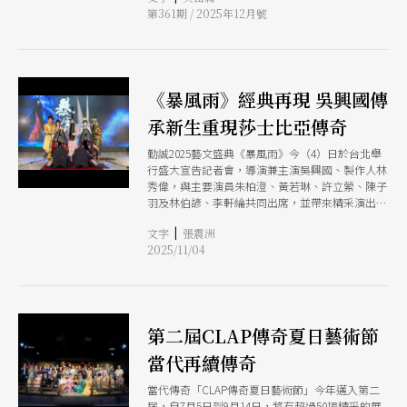
第361期 / 2025年12月號
《暴風雨》經典再現 吳興國傳
承新生重現莎士比亞傳奇
勤誠2025藝文盛典《暴風雨》今（4）日於台北舉
行盛大宣告記者會，導演兼主演吳興國、製作人林
秀偉，與主要演員朱柏澄、黃若琳、許立縈、陳子
羽及林伯諺、李軒綸共同出席，並帶來精采演出片
段，正式宣告年底最受矚目的表演藝術盛事即將登
|
文字
張震洲
場。
2025/11/04
第二屆CLAP傳奇夏日藝術節
當代再續傳奇
當代傳奇「CLAP傳奇夏日藝術節」今年邁入第二
屆，自7月5日到9月14日，將有超過50場精采的展