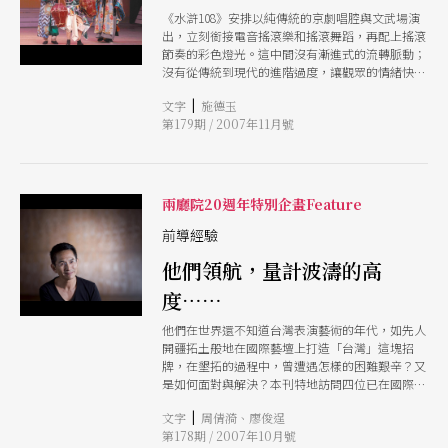
《水滸108》安排以純傳統的京劇唱腔與文武場演
出，立刻銜接電音搖滾樂和搖滾舞蹈，再配上搖滾
節奏的彩色燈光。這中間沒有漸進式的流轉脈動；
沒有從傳統到現代的進階過度，讓觀眾的情緒快速
跨越時空，經過跳躍式的轉換，而產生勁「暴」的
|
文字
施德玉
效果。
第179期 / 2007年11月號
兩廳院20週年特別企畫Feature
前導經驗
他們領航，量計波濤的高
度……
他們在世界還不知道台灣表演藝術的年代，如先人
開疆拓土般地在國際藝壇上打造「台灣」這塊招
牌，在墾拓的過程中，曾遭遇怎樣的困難艱辛？又
是如何面對與解決？本刊特地訪問四位已在國際揚
名的團隊領航人，告訴我們如何航向那未來的海
|
文字
周倩漪、廖俊逞
洋。
第178期 / 2007年10月號