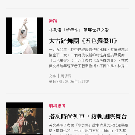
舞蹈
林秀偉「新母性」 延展世界之愛
太古踏舞團《五色羅盤II》
一九九○年，林秀偉經歷懷孕的水腫、發脹與高溫
後產下一女，三個月後以新的母性身體挑戰獨舞
《五色羅盤》；十六年後的《五色羅盤Ⅱ》，林秀
偉交棒給年輕舞者王若湄擔綱，不同的是，林秀偉
標舉出「新母性」：「《五色羅盤》是母親孕育生
|
文字
周倩漪
命的歷程，如今，是超越局限、擴大範圍的愛。」
第168期 / 2006年12月號
劇場思考
搭乘時尚列車，接軌國際舞台
黃文英除了考證「水滸傳」故事背景的宋代服裝風
格，同時也將「十九世紀西方的fashion」注入其