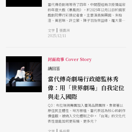
當代傳奇劇場等待了四年，中間歷經兩次疫情延宕
的年度大戲《暴風雨》，於2025年12月11日於國家
戲劇院舉行彩排記者會，主要演員吳興國、朱柏
澄、黃若琳、許立縈、陳子羽及林益緣、羅大景現
場帶來精采演出片段，宣告《暴風雨》北中南巡演
|
文字
張震洲
正式開跑。
2025/12/11
封面故事 Cover Story
請回答
當代傳奇劇場行政總監林秀
偉：用「世界劇場」自我定位
與走入國際
Q3：布拉瑞揚舞團加入臺灣品牌團隊，象徵著以
原住民主體性、地方根植、當代表述為核心的創作
價值觀，被納入文化體制之中。「台灣」的文化代
表性還能如何更有機、更多元？
|
文字
吳岳霖