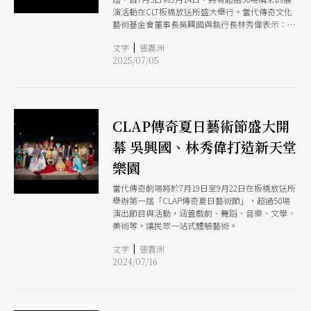
演活動在CLT板橋放送所盛大舉行。當代傳奇文化
藝術基金會董事長吳興國與執行長林秀偉表示：
「台灣是一個文化能量十分豐沛的一座島嶼，為此
|
文字
張震洲
我們深深感受到，要打造一個理想的藝術舞台的重
2025/07/05
要性，可以提供共享功能跟人才培育的文化生態園
區，讓有才華的表演團體和來自世界各地的藝術
家，可以展現他們文化的力量，提供國際交流及全
民化的生活美學和精神生活，是當代傳奇文化藝術
基金會進駐百年古蹟返橋放送所的重要使命。」林
CLAP傳奇夏日藝術節盛大開
秀偉透露，因為連續兩年成功舉行藝術節：「明年
已經有義大利、美國、捷克、還有日本的藝術家，
幕 吳興國、林秀偉打造新天堂
希望能夠來這邊共襄盛舉，讓我們一起以藝術來永
文化續來達到人類的和諧、促進世界的和平。」
樂園
當代傳奇劇場將於7月19日至9月22日在板橋放送所
舉辦第一屆「CLAP傳奇夏日藝術節」，超過50場
演出節目與活動，涵蓋戲劇、舞蹈、音樂、文學、
美術等，讓民眾一站式體驗藝術。
|
文字
張震洲
2024/07/16