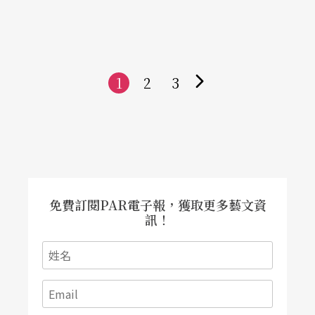
1
2
3
下
一
頁
免費訂閱PAR電子報，獲取更多藝文資
訊！