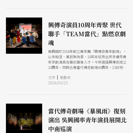
都需要消耗大量體力，而大魔大滿足鍋物大份量的
數位表演藝術放送所」，主體工程於2021年開工、
肉類正好可以讓他們補充蛋白質，然後迎接下一次
2022年完工，並在去（2023）年8月開幕營運，
的演出！ #來這裡說不定會遇到興傳奇青年劇場的
（註1）以「Dart傳奇未來科藝共創計畫」通過國
青年演員們
家文化藝術基金會「藝術未來行動專案」，逐步成
興傳奇演員10周年齊聚 世代
為現今的樣貌。
聯手「TEAM當代」點燃京劇
魂
吳興國於2016年創立青年團「興傳奇青年劇場」，
以朱柏澄、黃若琳為首，10年來培育出眾多優秀青
年京劇演員及幕前幕後人才。今年適逢興傳奇成立
10周年，同時也是當代傳奇劇場40周年，23日特別
舉辦「TEAM當代．興傳奇生日派對」，共同見證
|
文字
張震洲
10年成果，並預告接下來3月26日至29日於臺灣戲
2026/03/23
曲中心大表演廳登場的《傳奇風雅．捌》，以及4
月18日於新竹縣政府文化局演藝廳演出的《慾望城
國．傳承版》。
當代傳奇劇場《暴風雨》復刻
演出 吳興國率青年演員展開北
中南巡演