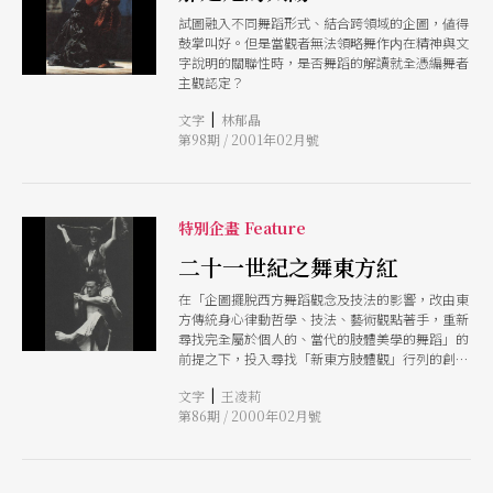
試圖融入不同舞蹈形式、結合跨領域的企圖，値得
鼓掌叫好。但是當觀者無法領略舞作内在精神與文
字說明的關聯性時，是否舞蹈的解讀就全憑編舞者
主觀認定？
|
文字
林郁晶
第98期 / 2001年02月號
特別企畫 Feature
二十一世紀之舞東方紅
在「企圖擺脫西方舞蹈觀念及技法的影響，改由東
方傳統身心律動哲學、技法、藝術觀點著手，重新
尋找完全屬於個人的、當代的肢體美學的舞蹈」的
前提之下，投入尋找「新東方肢體觀」行列的創作
者衆多，使得這股新東方肢體風潮儼然成爲舞蹈的
|
文字
王凌莉
一門顯學。
第86期 / 2000年02月號