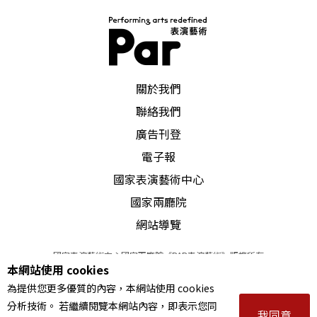
PAR 表演藝術雜誌
關於我們
聯絡我們
廣告刊登
電子報
國家表演藝術中心
國家兩廳院
網站導覽
國家表演藝術中心國家兩廳院《PAR表演藝術》版權所有
本網站使用 cookies
©
2022
Performing arts redefined. All Rights Reserved
為提供您更多優質的內容，本網站使用 cookies
統一編號 Tax Id number 00973926
分析技術。 若繼續閱覽本網站內容，即表示您同
本站所提供相關演出資訊，如有異動應以主辦單位公告為準。
我同意