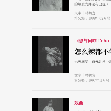
的爆发力并没有出现。
|
文字
林鹤宜
第62期 / 1998年02月号
回想与回响 Echo
怎么辣都不
无关深度，得先让台下
|
文字
林鹤宜
第59期 / 1997年11月号
戏曲