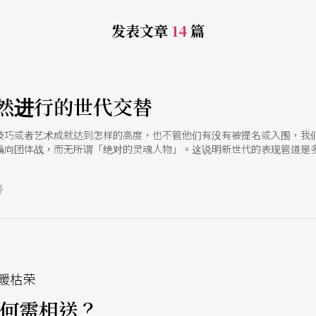
发表文章
14
篇
然进行的世代交替
技巧或者艺术成就达到怎样的高度，也不管他们有没有被提名或入围，我
偏向团体战，而无所谓「绝对的灵魂人物」。这说明新世代的表现管道是
号
e
暖枯荣
 何需相送？