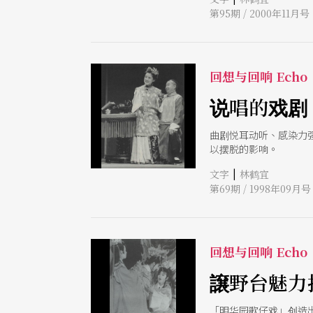
第95期 / 2000年11月号
回想与回响 Echo
说唱的戏剧
曲剧悦耳动听、感染力
以摆脱的影响。
|
文字
林鹤宜
第69期 / 1998年09月号
回想与回响 Echo
譲野台魅力
「明华园歌仔戏」创造