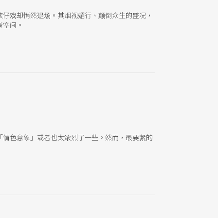
歌仔戏却悄然退场。其烟视媚行、颠倒众生的盛况，
考空间。
「情色意象」或者也太浓烈了一些。然而，最要紧的