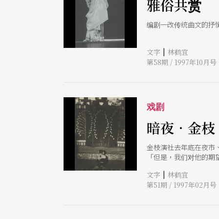
雅俗共赏
编剧一改传统曲文的抒
|
文字
林鹤宜
第58期 / 1997年10月号
戏剧
暗夜．金枝
金枝演社去年底在夜市、
「但是，我们对他的期
|
文字
林鹤宜
第51期 / 1997年02月号