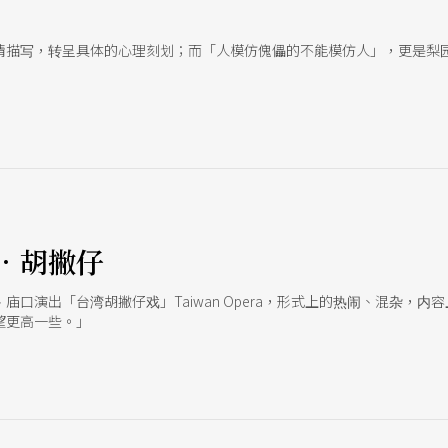
情描写，转呈具体的心理刻划；而「人模仿傀儡的不能模仿人」，更是梨
．胡撇仔
庙口演出「台湾胡撇仔戏」Taiwan Opera，形式上的热闹、混杂，
望更高一些。」