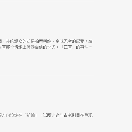
相，带给观众的却是拍案叫绝、余味无穷的感受。编
在写那个情场上优游自信的李氏。「正写」的事件和
要方向设定在「新编」，试图让这些古老剧目在重现