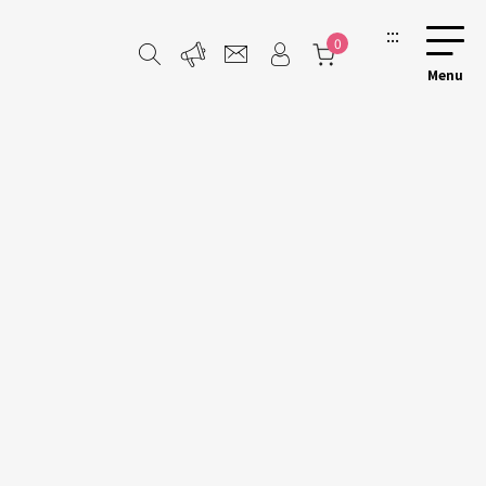
:::
0