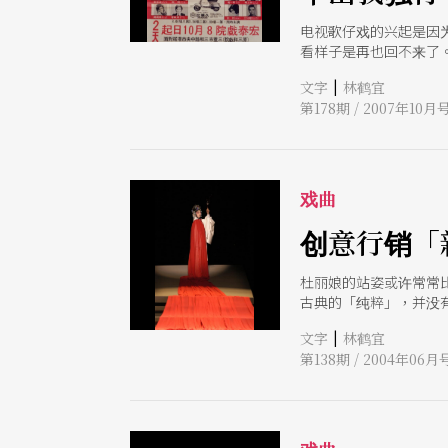
电视歌仔戏的兴起是因
看样子是再也回不来了
|
文字
林鹤宜
第178期 / 2007年10月
戏曲
创意行销「
杜丽娘的站姿或许常常
古典的「纯粹」，并没
|
文字
林鹤宜
第138期 / 2004年06月