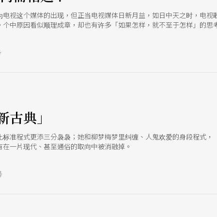
为电视这个媒体的出现，但正当电视媒体日新月益，如日中天之时，电视
。个中原因看似顺理成章，却也有许多「如果怎样，就不至于怎样」的思
号
新古典」
比标准程式更添三分袅袅；她和柳梦梅梦里纠缠、人鬼欢爱的身段程式，
有在一片现代、甚至通俗的取向中被消融掉。
号