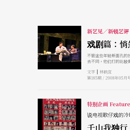
新艺见／新锐艺评
戏剧篇：悄
不管这些年轻新面孔的
去不同，他们打的比较
|
文字
林鹤宜
第185期 / 2008年05月
特别企画 Featur
说电视歌仔戏的冷
千山我独行