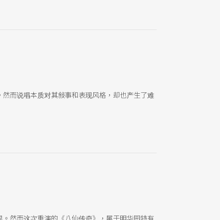
。然而说唱本质对其敍事和表现风格，却也产生了难
果。然而这次重演的《八仙传奇》，属于明华园特有