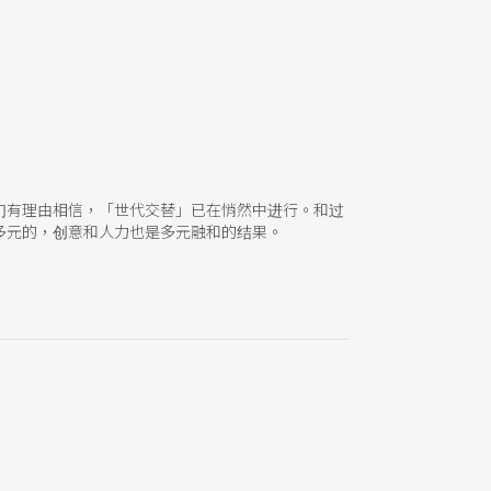
们有理由相信，「世代交替」已在悄然中进行。和过
多元的，创意和人力也是多元融和的结果。