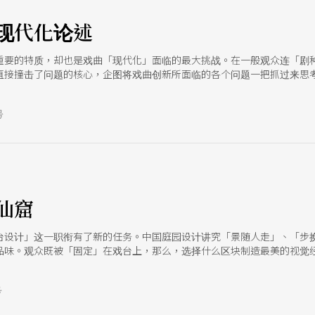
现代化论述
重要的特质，却也是戏曲「现代化」面临的最大挑战。在一般观众连「剧
直接撞击了问题的核心，企图将戏曲创新所面临的各个问题一把抓过来思
号
仙窟
台设计」这一职衔有了新的任务。中国庭园设计讲究「景随人走」、「步
品味。观众既被「固定」在戏台上，那么，选择什么区块制造最美的视觉
号