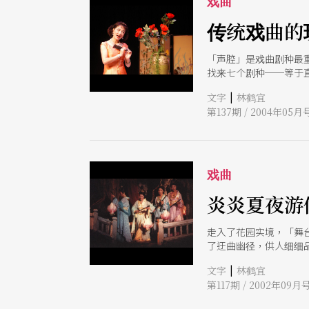
戏曲
传统戏曲的
「声腔」是戏曲剧种最
找来七个剧种──等于
|
文字
林鹤宜
第137期 / 2004年05月
戏曲
炎炎夏夜游
走入了花园实境，「舞
了迂曲幽径，供人细细
|
文字
林鹤宜
第117期 / 2002年09月