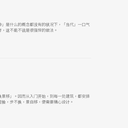
种」是什么的概念都没有的状况下，「当代」一口气
考，这不能不说是很强悍的做法。
换景移」。因而从入门开始，到每一处建筑，都安排
经验，步不换，景自移，便需要精心设计。