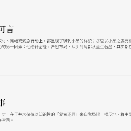
可言
取材、篇幅或戏剧行动上，都呈现了讽刺小品的样貌；尽管以小品之姿亮
功的第一因素；他细针密缝，严密布局，从头到尾都从董生著墨，其实都
当，因而能够营造强大的戏剧张力，紧扣观众心弦。
事
一步，在于并未仅仅以知识性的「复古还原」来自我局限；相反地，将主
存空间。