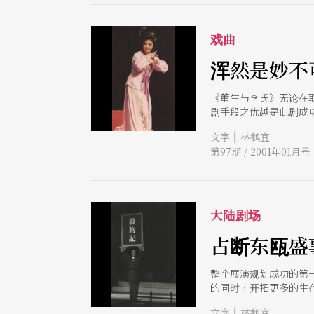
戏曲
浑然是妙不
《董生与李氏》无论在
剧手段之优越是此剧成
「隐写」的人物旗鼓相
|
文字
林鹤宜
第97期 / 2001年01月号
大陆剧场
占断东瓯盛
整个展演规划成功的第
的同时，开拓更多的生
|
文字
林鹤宜