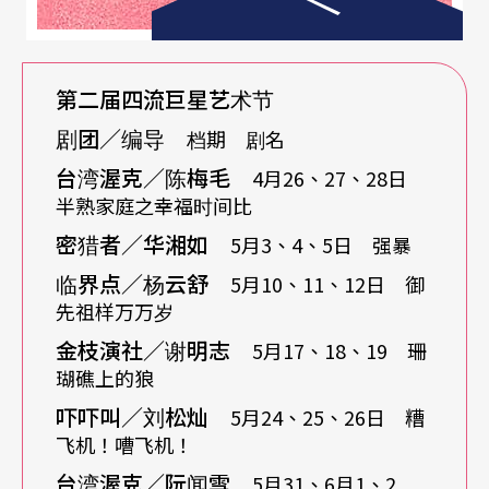
员手上夺了几十年的权才克竟其功的。）将单方面
吸收的资讯加以篡改写作，去掉魅力除去意义，解
第二届四流巨星艺术节
码再码一下、又是一个衍生文本的诞生！
剧团／编导
档期 剧名
那么，小剧场是否也有这种创作形态的可能性呢？
台湾渥克／陈梅毛
4月26、27、28日
半熟家庭之幸福时间比
我不知道，但是我想找些人一起来试看看。这就是
密猎者／华湘如
5月3、4、5日 强暴
今年第二届的「四月，小剧场，巨星云集，流眼
临界点／杨云舒
5月10、11、12日 御
油，艺术节」，简称「四流巨星艺术节」，开始的
先祖样万万岁
狂想妄念。
金枝演社／谢明志
5月17、18、19 珊
瑚礁上的狼
当然，「取样」一直是渥克耍玩的把戏之一（九三
吓吓叫／刘松灿
5月24、25、26日 糟
年的《御林样万万岁》就取样了云门薪传、八点档
飞机！嘈飞机！
梅花三弄、卡通金银岛……等等不同的素材），但
台湾渥克／阮闻雪
5月31、6月1、2