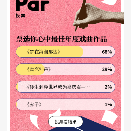
我们仍然喜好在这种靑年勇于碰撞、相聚的氛围中
发现一些大胆的尝试。例如，不同艺术媒体之间的
投票
相互学习渗透。
票选你心中最佳年度戏曲作品
〝Sampling〞，取样。新世代的混音艺术家的绝
活，以大众熟知的素材回收利用（猪头皮的作品中
68%
《梦在海潮那边》
处处可见），重组既存的语言、声音符号，创造新
29%
《幽恋牡丹》
的「上下文」（阅读关系）脉络，开发主动聆听，
背反传统音乐所尝试催眠的某种旋律（副歌？）的
2%
《转生到异世界成为嘉庆君—发现我的祖先是诈骗集团!?》
驯良过程（激情文字化、曲调化、制式化？），叫
出被驯化的情感记忆，挣脱、重组，对抗宰制。
1%
《赤子》
或许，也有人认为这是一种资讯时代的新兴夺权艺
投票看结果
术，（谁曰夺权不宜？剧场导演可是从剧场明星演