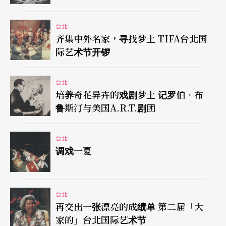
一种靑年共同经验的创作，首次以通俗文化为创作
主题，将剧场界一向的取材范围（剧本、小说、电
台北
齐集中外名家，寻找梦土 TIFA台北国
影……）从精致文化的中心向通俗文化「漫画」渗
际艺术节开锣
透、逃窜。都非常明显的脱离了原先安睡在学院中
的剧本剧场的范畴，与上一代对漫画此一素材的陌
台北
培养奇花异卉的戏剧梦土 记罗伯．布
生，形成强烈的世代经验对比。
鲁斯汀与美国A.R.T.剧团
这个举动，更明白的宣示：逐步跟著上一代步伐的
台北
剧场不再是唯一的存在，学校教育的「知识即是权
调戏一夏
力」架构面临著新世代「从自己身边资讯出发重
组」的剧场DIY风潮的挑战。基本上，在第二代小剧
台北
场于解严前后参与街头运动，突破「政治归政治，
再交出一张漂亮的成绩单 第二届「大
艺术归艺术。」的意识形态迷思后，现在更为激进
家的」台北国际艺术节