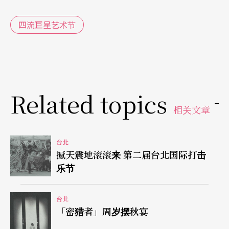
飞机！嘈飞机！》〈God Bless You！〉，大剧团的
《乱七八糟漫画诗──关于生活中最无关紧要的
四流巨星艺术节
二、三事》，和那个与民众剧团的《乱七八糟漫画
诗──关于生活中最无关紧要的二、三事》，和那
个与民众剧团的《陌路狂魔──我便我便我急宅
Related topics
变》。
相关文章
金枝演社《珊瑚礁上的狼》与密猎者《你的蛋跟我
的蛋》、《强暴》三出剧码则和漫画无关，做为此
台北
撼天震地滚滚来 第二届台北国际打击
艺术节包容并存的另一创作形态的存在。
乐节
九〇年代的小剧场室内革命
台北
「密猎者」周岁摆秋宴
于是，无论是做为一种分道扬镳的「战略」，或是