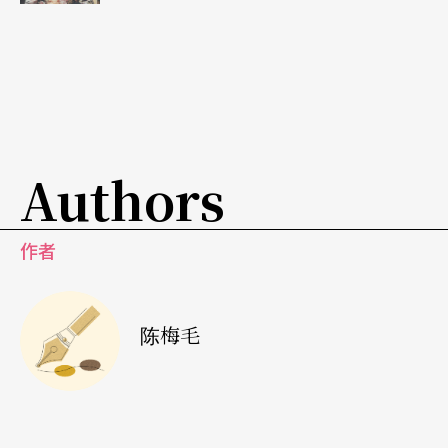
的一个命题便是：「生产工具的私有化」革命的来
临。
是的，在电脑普及网路盛行的今天，这并不是一个
遥远的未来，风潮所及，独立音乐创作者的独立压
Authors
片（CD）与小剧场创作者的逢场作戏与录像艺术的
低生产成本（相对于电影），都将明白吿示生产工
作者
具私有化的结果将使一般观众更容易参与作者的行
列。
陈梅毛
小剧场虽然一向就有这样的特色，但是在这股以通
俗文化为取材或取样，从靑年世代的共同经验出发
的力量中，势必更快速的加快此股风潮的功用，成