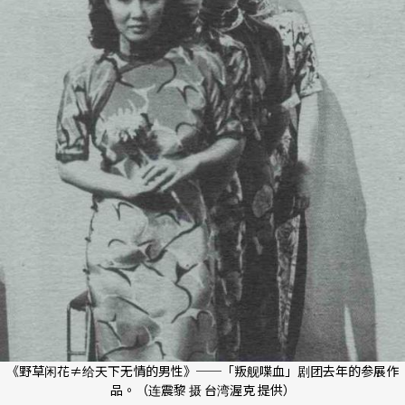
《野草闲花≠给天下无情的男性》──「叛舰喋血」剧团去年的参展作
品。（连震黎 摄 台湾渥克 提供）