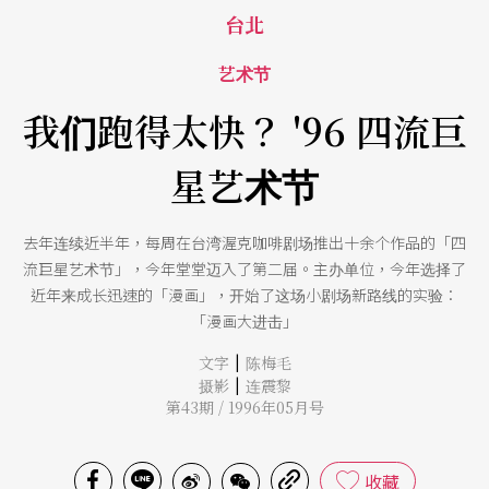
台北
艺术节
我们跑得太快？ '96 四流巨
星艺术节
去年连续近半年，每周在台湾渥克咖啡剧场推出十余个作品的「四
流巨星艺术节」，今年堂堂迈入了第二届。主办单位，今年选择了
近年来成长迅速的「漫画」，开始了这场小剧场新路线的实验：
「漫画大进击」
|
文字
陈梅毛
|
摄影
连震黎
第43期 / 1996年05月号
收藏