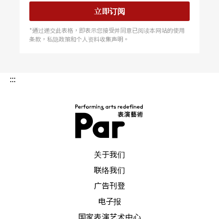
立即订阅
于是，小剧场所特有的可能性仍然値得我们再继续
*通过递交此表格，即表示您接受并同意已阅读本网站的使用
努力开发，小小的「四流巨星」会有什么样的功能
条款，私隐政策和个人资料收集声明。
则让我们持久观察。我想，艺术的可贵就在它跑得
快，无论跑的好不好，只要我们冷静思考，任何实
:::
验无论成功与否，都会是本土剧场路线的珍贵经
历。
努力提出新的主题，刺激整体剧场环境的脉动，则
PAR 表演艺术杂志
是我们对「四流巨星」的深度期许。当然，这完全
关于我们
迥异于一般「提升文化水准」的艺术节标准答案，
联络我们
因为，我们真的一点都不在乎「一般性」的水准
广告刊登
电子报
了，只顾向前狂奔。
国家表演艺术中心