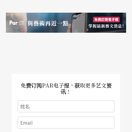
为一般九〇年代小剧场的室内革命。
台湾人的新兴瞬间才艺
在《天才宝贝熊》这本漫画中有一篇独立的八格漫
画叫作「表演1／1000秒瞬间才艺的果蝇」，画中
一滴水珠滴落水潭，在弹起水珠的瞬间有一只果蝇
抱著吉它跑来唱歌随即飞走，水面回复平静。
看的时候我马上就想到小剧场，在一年87600小时
免费订阅PAR电子报，获取更多艺文资
讯！
之中，我们所作的，在时间上来说不正是1／87600
年的瞬间才艺吗？短暂并且微小。在这个角度上，
表演漫画也正是一种台湾人的新兴瞬间才艺了，不
是吗？