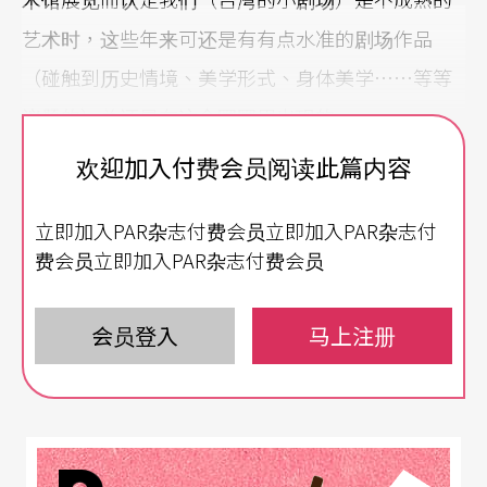
艺术时，这些年来可还是有有点水准的剧场作品
（碰触到历史情境、美学形式、身体美学……等等
议题的）总还是在这个圈圈里出现的。
欢迎加入付费会员阅读此篇内容
当靑年们全力以本土的议题冲撞出一条当前台湾剧
场主体的大路，远远抛弃了那些食古不化的乌龟
立即加入PAR杂志付费会员立即加入PAR杂志付
时，我真的觉得台湾终于有不同于上一代价値观的
费会员立即加入PAR杂志付费会员
「靑年文化」要诞生了。
会员登入
马上注册
作为一种靑年文化的实践
虽然，我们仍然必须承认小剧场的小众现象；虽
然，我们仍然必须知道小剧场的不稳定性。但是，