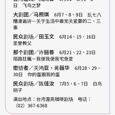
是在无法如音乐与影像取下「原音原影」的差异
日 飞鸟之梦
大剧团／马照琪
下，我想剧场势必无法取样到数十个甚或数百个素
6月7、8、9日 乱七八
糟漫画诗－关于生活中最无关紧要的二、三
材进行改组，然后，在一种捉住「既有大众熟知的
事
素材回收利用」的重点下，我们选择了近年来成长
民众剧场／田玉文
6月14、15、16日
超迅速的「漫画」此一媒体，开始了这场小剧场新
圣堂教父
路线的实验：「漫画大进击」。
那个剧团／许丽善
6月21、22、23日
陌路狂魔－我便我便我宅急变
《幸福的时间比》、《飞鸟之梦》、《圣堂教
密猎者／关鸿亚、蒋薇华
6月28、29、
30日 你的蛋跟我的蛋
父》、《白鸟丽子》、《御先祖样万万岁》……等
民众剧场／陈佳汝
7月5、6、7日 白鸟
等作品将被台湾渥克、民众剧场、Ｏ乐团、临界点
丽子
直接拿来回收利用。
演出地点：台湾渥克咖啡剧场 电话：
（02）367-6368
非单一取样的漫画相关作品则有吓吓叫剧团的《糟