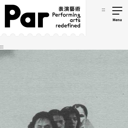
跳到主要内容区块
网站导览
:::
:::