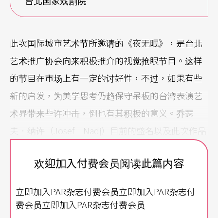
台北国家戏剧院
此次国际城市艺术节所邀请的《夜无眠》，是台北
艺术推广协会向来积极推介的视觉抢眼节目。这样
的节目在市场上有一定的讨好性，不过，如果有些
新的启发，为美学思考仍趋保守呆板的台湾表演艺
术界带来些许冲击，倒也有其积极的意义。乔瑟
夫．纳许（Josef Nadj）目前的盛名以及此次作品
对卡夫卡致敬的背景，已不容赘述。在此笔者倒是
欢迎加入付费会员阅读此篇内容
有心试著探究一下纳许这魔幻舞台背后的构成，拆
解一下理性构成的元素，看看这不可捉摸的迷人氛
立即加入PAR杂志付费会员立即加入PAR杂志付
围，到底是怎么「制造」出来的！
费会员立即加入PAR杂志付费会员