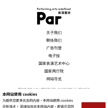
的，大概要算是将一个团团转的盒形物在由「帐
棚」变成的大皮影戏投影幕上，不断地由小变大由
大变小……，音乐也变得神秘煽情起来：摆明了就
是在搬演一场江湖卖艺的催眠秀！不过相映著《夜
PAR 表演艺术杂志
关于我们
无眠》的夜半题旨，倒也不算玩得过分。
联络我们
广告刊登
「下半场」可约略订在影幕扯掉之后，演员全挤在
电子报
于高台上起的段落；这一段所有演员都像受困于一
国家表演艺术中心
个镜框式的「舞台中的舞台」，观众遥遥地观看著
国家两厅院
这些人物煞有介事地进行著丈量、对称等琐碎情
网站导览
事，不明其目的，人物背景也不可考。观众在台下
国家表演艺术中心国家两厅院《PAR表演艺术》版权所有
目睹这一切的庸庸碌碌，感到被动的无力。这也正
本网站使用 cookies
©
2022
Performing arts redefined. All Rights Reserved
为提供您更多优质的内容，本网站使用 cookies
统一编号 Tax Id number 00973926
是卡夫卡笔下的人生描绘。
分析技术。 若继续阅览本网站内容，即表示您同
本站所提供相关演出资讯，如有异动应以主办单位公告为准。