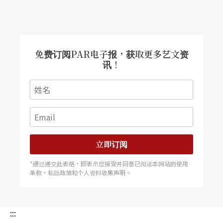
也预示了本剧的想像空间。这段的惊奇是，观众在
灯光尙未全暗也未加以宣布的情况之下，即发现台
上的戏已开演了。亮晃晃的灯光之下，似乎在意味
免费订阅PAR电子报，获取更多艺文资
著观众已被授予了旁观这群光怪陆离人物行径，以
讯！
及稍后一路跟随进入黑夜世界的通行证。
上半场的诸般场景，灵感可能来自「马戏团」的mo
tif（主题要素）。我们看到一方面有著「帐棚」内
的人影交错与错综进行著的「幕后」人物关系与阴
立即订阅
谋，另一方面又充满了幕前如马戏团中〝Freak Sho
*通过递交此表格，即表示您接受并同意已阅读本网站的使用
w〞的特异功能软骨男士，以及穿戴金色背心、高
条款，私隐政策和个人资料收集声明。
礼帽的主持人！这样的场景或许正好让纳许可大大
地耍玩其想像力与舞台技术。其中最难以「自弃」
:::