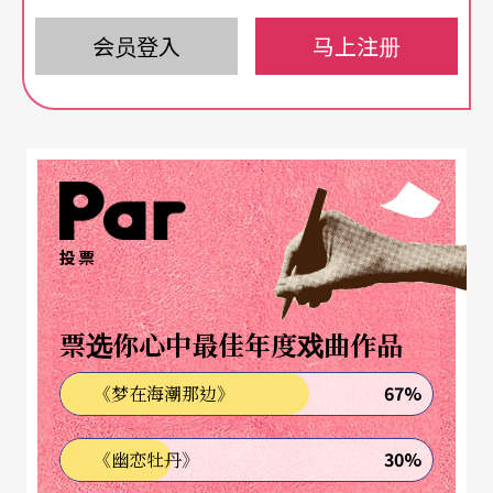
首先，纳许作品之所以如此突出，笔者以为统一的
会员登入
马上注册
基调应是其最稳固的磐石。在《夜无眠》九十分钟
一气呵成的篇章中，即便充满著繁多的桥段与多起
同时发生的事件（happenings），但目不暇给的视
觉拼贴，仍一路坚守著划一的「调性」（tone）&
「态度」（manner）。「调性」靠的应是设定于约
一九四、五〇年代欧洲的美感标准，包括一切陈
投票
设、服装、道具，甚至灯光氛围。「态度」则是由
所有演员、甚至音乐所营造出的抽象环境。男子的
票选你心中最佳年度戏曲作品
动作乖离、甚至拙笨，呼应著卡夫卡作品中的人
67%
《梦在海潮那边》
物：女性则生鲜、自然、诱人，一方面也为违常的
动作文本注入了写实温柔的和缓对照。音乐则以浓
30%
《幽恋牡丹》