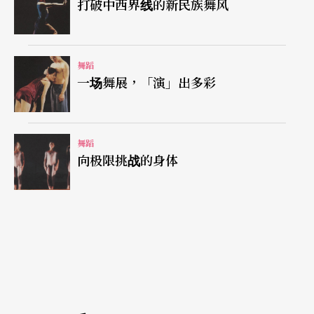
打破中西界线的新民族舞风
甚且有一团粉末落于男人的影像之上！这样的舞台
魔术当然有其破解之道，但如此有意地打破观者对
空间的预设立场，彻底动摇观众的预期心理，却是
舞蹈
一场舞展，「演」出多彩
纳许在《夜无眠》中建立连串惊奇的有力工具。
剧中一些细部的辅助装置的加入，也丰富了整体视
舞蹈
觉，活化了作品意义；像超现实派画家马格利特画
向极限挑战的身体
中男人装扮的演员手上的灯箱式皮箱，点出了卡夫
卡作品中的超现实意味与中产阶级的包袱（令人联
想到蒋薇华与鸿鸿的踢踏舞作《马路天使》）。道
具在纳许的作品中，除了画龙点睛的妙用，也有独
立的叙事性（如头卷条纹床垫的男子，呼应了该段
双人舞有关家庭的情境）。当然，也有些纯粹只是