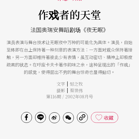
作戏者的天堂
法国奥瑞安舞蹈剧场《夜无眠》
演员表演与舞台技术让无眠夜中万种的可能化为具体。演员，自始
至终即在台上保持著一种刻意的表演方法：一方面对观众保持著接
触，另一方面却维持著彼此少有表情，虽互动密切、精神上却极度
疏离的状态。在呼应卡夫卡著作韵味之余，这种呈现出的「作戏」
的感觉，使得层出不穷的舞台惊奇也显得贴切。
|
文字
邹之牧
|
摄影
蔡世伟
第116期 / 2002年08月号
收藏