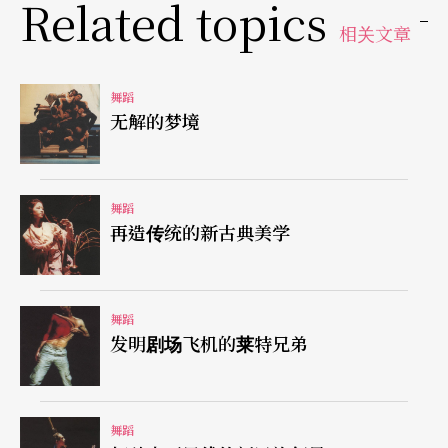
Related topics
的舞台陈设中，或借由道具增加多一重表现空间
相关文章
（如加入一块倾斜的镜子）、或由场面调度变换演
出重心（例如由舞台前方至后方，甚或左右各个区
舞蹈
无解的梦境
位的不断转换），甚或以小至演员出入场的方式
（自地底、自台中台的门后等）为演员开启一个个
新的作戏空间！如此在空间感上的玩弄也不限于实
舞蹈
再造传统的新古典美学
质空间的运用，更出现于刻意制造的影像。一段令
人印象深刻的舞台技术呈现，即是在开演后不久，
依著舞台左侧一人在孤灯下打字的节奏声（令人联
舞蹈
发明剧场飞机的莱特兄弟
想到大卫．柯能堡依据William Burroughs同名小说
改编的电影《裸体午餐》），影幕上本坐在幕后的
男人影子居然开始任意闪现于影幕各个角落，最终
舞蹈