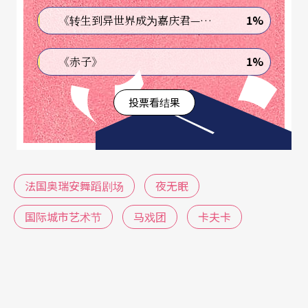
烈的欧风为底，其间藉著小号时或遥远、寂寞，时
1%
《转生到异世界成为嘉庆君—发现我的祖先是诈骗集团!?》
或神秘的单音，或手风琴独有的既温暖又苍凉的边
缘特质，来塑造一种虚悬时空下难以言喻的情调。
1%
《赤子》
玩弄空间 制造惊奇
投票看结果
演员表演与舞台技术让无眠夜中万种的可能化为具
体。演员，自始至终即在台上保持著一种刻意的表
演方法：一方面对观众保持著接触（有时甚至是刻
法国奥瑞安舞蹈剧场
夜无眠
意的展示），另一方面却维持著彼此少有表情，虽
国际城市艺术节
马戏团
卡夫卡
互动密切、精神上却极度疏离的状态。在呼应卡夫
卡著作韵味之余，这种呈现出的「作戏」的感觉，
使得层出不穷的舞台惊奇也显得贴切。舞台方面，
最大的惊奇来自不断突破的演出空间。纳许在既有