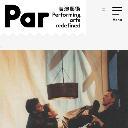
跳到主要内容区块
网站导览
:::
:::