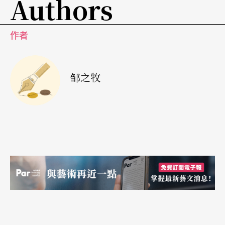
Authors
为了制造爆笑的趣味（如暗藏的线索一扯，把一个
作状「逆风而行」的人身上的衣帽都「吹」走
作者
了！）。纳许在舞台上容纳的可能性和电影一样肆
意，如动作焦点的任意转换、昙花一现的转场人物
邹之牧
安排，甚或精确塑造的各段情境。
进入卡夫卡的夜晚
《夜无眠》的架构粗略可区分为「楔子」、上半场
与下半场（其实还有最后女子坠楼的「尾声」）。
在「楔子」中，三位一式男演员拿著镊子在不碰触
对方身体的状况下为一位男子穿戴上全副衣裤；此
举算是为全剧建立了卡夫卡笔下人性疏离的基调，