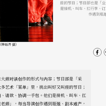
座的节目；节目部也是「业
是接机、叫车、扛行李、订
作遇到瓶
林铄齐 摄）
术大师对谈创作的形式与内容；节目部是「采
众多艺术「菜单」里，挑出叫好又叫座的节目；
销、请款、协调一手包。他们是接机、叫车、扛
张老师」，每当导演创作遇到瓶颈、剧本难产，