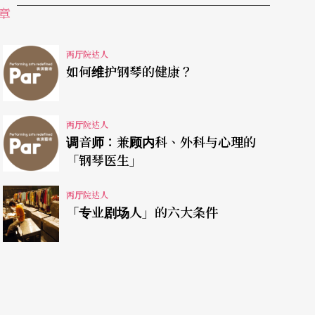
章
有，就是「永远接受新的挑战」！即使是同一个团
等于面对新的一批人、面对新的case及挑战。如
两厅院达人
如何维护钢琴的健康？
人能当十个人用，人格特质喜欢接触、服务人群，
常棒的经验，可以与世界一流的艺术家面对面，看
两厅院达人
调音师：兼顾内科、外科与心理的
「钢琴医生」
两厅院达人
位艺术家，本人十分亲切，有著孩子般的纯真，让
「专业剧场人」的六大条件
成正比的；越是世界级的大师，态度越是谦虚近
她首次来台湾的记忆，她兴奋地说：「十年前那次
那真是我表演生涯中最美好难忘的一夜。」没想到
记忆，无形中促进了国民外交，真是始料未及的感