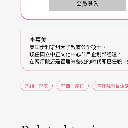
会员登入
节目部的工作乐趣就是「永远接受新的挑战」
我们常笑说，节目部是「艺术家」，能与艺术
要有高度鉴别力及敏锐度，从国内外众多艺术
李惠美
「业务行政」，谈价、签约、核销、请款、协
美国伊利诺州大学教育公学硕士，
现任国立中正文化中心节目企划部经理。
「艺术家保姆」，同时也是「张老师」，每当
在两厅院还是管理筹备处的时代即已任职，
咨商！
然而，不管是「自制」或「外租」，背后都先
玛姬．玛汉
荷西．库拉
两厅院节目企
难。尤其两厅院架构在公资源经营的体制下，
能，选择节目的考量面向很广，对演出及制作
的需求。事实上，我们跟表演团体一直是共生
各方所需。