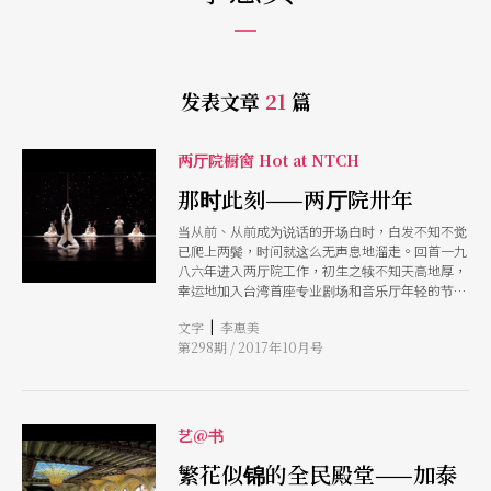
发表文章
21
篇
两厅院橱窗 Hot at NTCH
那时此刻——两厅院卅年
当从前、从前成为说话的开场白时，白发不知不觉
已爬上两鬓，时间就这么无声息地溜走。回首一九
八六年进入两厅院工作，初生之犊不知天高地厚，
幸运地加入台湾首座专业剧场和音乐厅年轻的节目
企划团队，转眼已卅年。当年戴著安全帽首次走进
|
文字
李惠美
仿佛太空异域的建筑工地，根本无法想像剧场是什
第298期 / 2017年10月号
么样子。昏黄灯泡下到处是水泥和钢筋，弥漫的粉
尘让施工中的情境显得神秘难以想像，也让年轻的
我对这份工作和未来充满好奇；卅年后再次戴著安
全帽走进舞台整修工区，黄灯泡被LED灯取代了，
那时的年轻菜鸟看过的演出已经超过四千出，且担
艺@书
任曾经仰之弥高的两厅院艺术总监职务，那时此刻
的变化竟如此之大。
繁花似锦的全民殿堂——加泰