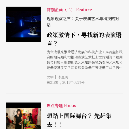
特别企画（二） Feature
现象观察之三：关于表演艺术与科技的对
话
政策激情下，寻找新的表演语
言？
为台湾带来繁荣经济发展的科技产业，是否能如政
府的期待顺利地推动表演艺术赶上世界潮流？运用
数位科技呈现的视觉艺术是跨领域为表演艺术加分
还是使其质变？两者的关系是平等还是主从？答案
恐怕还要数年后才会浮现，绝无法从二○一○这股
|
文字
李惠美
风潮中找到。
第218期 / 2011年02月号
焦点专题 Focus
想踏上国际舞台？ 先赶集
去！！