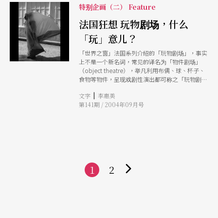
特别企画（二） Feature
法国狂想 玩物剧场，什么
「玩」意儿？
「世界之窗」法国系列介绍的「玩物剧场」，事实
上不是一个新名词，常见的译名为「物件剧场」
（object theatre），举凡利用布偶、球、杯子、
食物等物件，呈现戏剧性演出都可称之「玩物剧
场」。法国人天马行空的狂想，还有稀奇古怪的
|
文字
李惠美
「玩」意，带动了表演艺术界再度检视「玩物剧
第141期 / 2004年09月号
场」，并且衍发了一套套淋漓尽致的创作概念。这
次演出的三个剧团，即可让观众们看到法式幽默带
来的「玩物」创意。
1
2
下
一
页