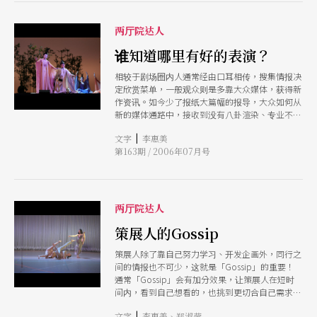
两厅院达人
谁知道哪里有好的表演？
相较于剧场圈内人通常经由口耳相传，搜集情报决
定欣赏菜单，一般观众则是多靠大众媒体，获得新
作资讯。如今少了报纸大篇幅的报导，大众如何从
新的媒体通路中，接收到没有八卦渲染、专业不变
质的演出讯息与评论，已是一项有趣的挑战！
|
文字
李惠美
第163期 / 2006年07月号
两厅院达人
策展人的Gossip
策展人除了靠自己努力学习、开发企画外，同行之
间的情报也不可少，这就是「Gossip」的重要！
通常「Gossip」会有加分效果，让策展人在短时
间内，看到自己想看的，也挑到更切合自己需求的
节目。
|
文字
李惠美、郑淑莹