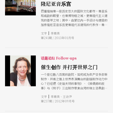
隆尼亚音乐宫
巴塞隆纳是一座历史悠久的国际文化都市，是音乐
和戏剧的殿堂，也是博物馆之城，更是现代主义建
筑的荟萃之地；其中，由蒙达内一手设计与建造的
加泰隆尼亚音乐宫更是现代派建筑的代表作，是唯
一列入世界遗产的新艺术音乐厅。
|
文字
李惠美
第241期 / 2013年01月号
话题追踪 Follow-ups
催生创作 并打开世界之门
一个座位数八百席的剧院，如何成为年产廿多部新
制作、并将之推上世界表演舞台的剧场制作动力中
心？已经把《史迪夫特的事物》、《操偶师的故
事》与《椅子》三出制作带来台湾的瑞士洛桑剧院
制作人芭芭拉．苏德霍夫，在这次参与台北艺术节
|
文字
李惠美、王诗尹
演出期间，接受本刊专访，一谈洛桑剧院如何让一
第237期 / 2012年09月号
个制作从无到有、与艺术家如何合作、如何寻找共
制伙伴、又如何将制作向世界推销出去