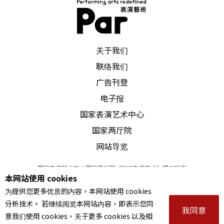
PAR 表演艺术杂志
关于我们
联络我们
广告刊登
电子报
国家表演艺术中心
国家两厅院
网站导览
国家表演艺术中心国家两厅院《PAR表演艺术》版权所有
本网站使用 cookies
©
2022
Performing arts redefined. All Rights Reserved
为提供您更多优质的内容，本网站使用 cookies
统一编号 Tax Id number 00973926
分析技术。 若继续阅览本网站内容，即表示您同
本站所提供相关演出资讯，如有异动应以主办单位公告为准。
我同意
意我们使用 cookies，关于更多 cookies 以及相
服务条款
｜
隐私权声明
｜
著作权声明