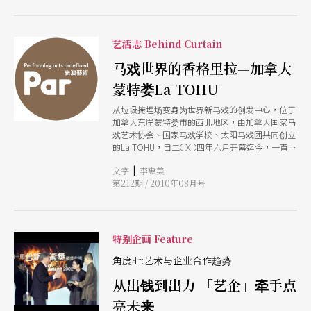
市集也是反映资本主义现实的世界。
艺活志 Behind Curtain
马戏世界的香格里拉—加拿大
蒙特娄La TOHU
从垃圾掩埋场变身为世界新马戏的创发中心，位于
加拿大东岸蒙特娄市的西北地区，由加拿大国家马
戏艺术协会、国家马戏学校、太阳马戏团共同创立
的La TOHU，自二○○四年六月开幕迄今，一直是
世界最大的马戏艺术训练、创意发展、制作及表演
|
文字
李惠美
中心。它不仅以匪夷所思的专业设施闻名于世，也
第212期 / 2010年08月号
因太阳马戏团无远弗届的影响及推波助澜，使得加
拿大已经与「新马戏」画上等号，La TOHU也成为
马戏世界的神秘香格里拉。
特别企画 Feature
角度七:艺术与企业合作趋势
从出钱到出力 「艺企」牵手点
亮未来