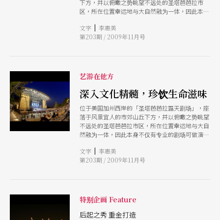
下方，并以俯瞰之势眺望不远处的圣塔芭芭拉市
区，所在位置幸运地与大自然融为一体，因此本身
不仅有专业的剧场可做演出，更有美丽的山 林风
|
文字
李惠美
光可供休憩。一九三○年代因应美国就业发展管理
第203期 / 2009年11月号
计划（WPA），圣塔芭芭拉郡与市政府为提供大众
多功能的户外音乐表演场地，于是合力兴建了这一
座户外 剧场，这是美国首座以手工艺风格建造的
建筑景观，也是一座极具代表性的作品。
艺游在他方
深入文化精髓，珍饮生命滋味
位于美国加州西岸的「圣塔芭芭拉露天剧场」，座
落于风景宜人的市郊山丘下方，并以俯瞰之势眺望
不远处的圣塔芭芭拉市区，所在位置幸运地与大自
然融为一体，因此本身不仅有专业的剧场可做演
出，更有美丽的山林风光可供休憩。一九三○年代
|
文字
李惠美
因应美国就业发展管理计划（WPA），圣塔芭芭拉
第203期 / 2009年11月号
郡与市政府为提供大众多功能的户外音乐表演场
地，于是合力兴建了这一座户外剧场，这是美国首
座以手工艺风格建造的建筑景观，也是一座极具代
表性的作品。
特别企画 Feature
后起之秀 重金打造