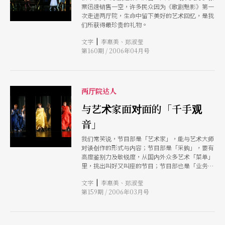
票迅速销售一空，许多民众因为《歌剧魅影》第一
次走进两厅院，生命中留下美好的艺术回忆，是我
们所获得最珍贵的礼物。
|
文字
李惠美、郑淑莹
第160期 / 2006年04月号
两厅院达人
与艺术家面对面的「千手观
音」
我们常笑说，节目部是「艺术家」，能与艺术大师
对谈创作的形式与内容；节目部是「采购」，要有
高度鉴别力及敏锐度，从国内外众多艺术「菜单」
里，挑出叫好又叫座的节目；节目部也是「业务行
政」，谈价、签约、核销、请款、协调一手包。他
|
文字
李惠美、郑淑莹
们是接机、叫车、扛行李、订房的「艺术家保
第159期 / 2006年03月号
姆」，同时也是「张老师」，每当导演创作遇到瓶
颈、剧本难产，摇身一变当起心理咨商！