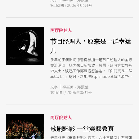
第162期 / 2006年06月号
两厅院达人
节目经理人，原来是一群幸运
儿
多年前于澳洲阿德雷得参加一场节目经理人的国际
交流活动，场内来自新加坡、韩国、欧洲等世界各
地人士，谈起工作都是抱怨连连。「你们真是一群
幸运儿！」这时，新加坡Esplanade滨海艺术中心
代表Mr. Benson丢出这句话，「你们抱怨的脸上，
|
文字
李惠美、郑淑莹
充满了对表演艺术的疯狂喜爱，满是自信与享
第161期 / 2006年05月号
受。」
两厅院达人
歌剧魅影 一堂震撼教育
去年秋天《歌剧魅影》启售，六十三场次九万多张