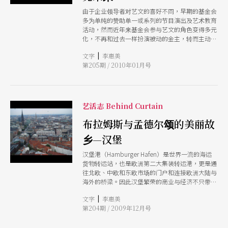
由于企业领导者对艺文的喜好不同，早期的基金会
多为单纯的赞助单一或系列的节目演出及艺术教育
活动，然而近年来基金会参与艺文的角色变得多元
化，不再和过去一样扮演被动的金主，转而主动的
选择艺术团队委托创作、筹办艺术季，举办年度评
|
文字
李惠美
比、颁发奖项等。而除了企业体的投入，难能可贵
第205期 / 2010年01月号
的是企业人也身体力行的一头钻进打造「艺企平
台」行列。
艺活志 Behind Curtain
布拉姆斯与孟德尔颂的美丽故
乡—汉堡
汉堡港（Hamburger Hafen）是世界一流的海运
货物转运站，也是欧洲第二大集装转运港，更是通
往北欧、中欧和东欧市场的门户和连接欧洲大陆与
海外的桥梁。因此汉堡繁荣的商业与经济不只带动
城内的各项建设，也富裕了城市的文化生活。
|
文字
李惠美
第204期 / 2009年12月号