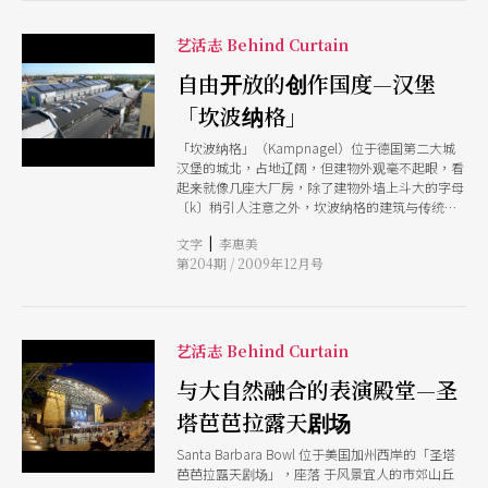
艺活志 Behind Curtain
自由开放的创作国度—汉堡
「坎波纳格」
「坎波纳格」（Kampnagel）位于德国第二大城
汉堡的城北，占地辽阔，但建物外观毫不起眼，看
起来就像几座大厂房，除了建物外墙上斗大的字母
〔k〕稍引人注意之外，坎波纳格的建筑与传统美
轮美奂的华丽歌剧院或现代新颖的剧场相较，绝对
|
文字
李惠美
缺乏特色，很难令人联想到这里会是德国境内，提
第204期 / 2009年12月号
供自由创作艺术家最大的制作与演出场域，同时也
是备受国际瞩目的当代艺术发表平台。
艺活志 Behind Curtain
与大自然融合的表演殿堂—圣
塔芭芭拉露天剧场
Santa Barbara Bowl 位于美国加州西岸的「圣塔
芭芭拉露天剧场」，座落 于风景宜人的市郊山丘