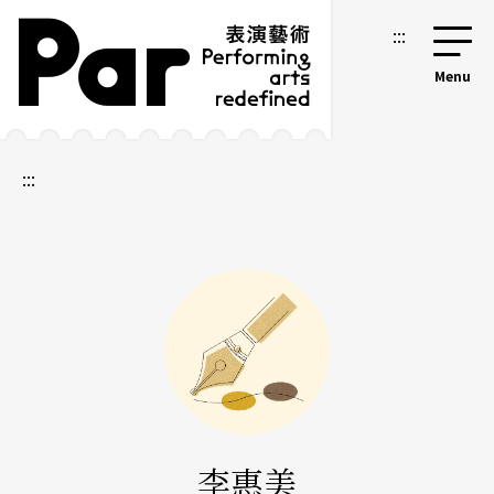
跳到主要内容区块
网站导览
:::
:::
李惠美