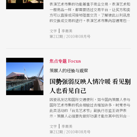
表演艺术市集的功能著重于商业交易，表演艺术和
一般商品一样，都需要透过交易平台，让买方和卖
方可以直接或间接地碰面交流，了解彼此以利讯息
的交换或交易的进行。表演艺术市集内容通常包括
展览、会议、工作坊、showcase。展览是表演艺
|
文字
李惠美
术市集必备的主要活动，而其中的showcase更是
第212期 / 2010年08月号
促成交易的一个重要关键。
焦点专题 Focus
策展人的经验与观察
国势强弱反映人情冷暖 看见别
人也看见自己
因资讯发达和国际交通便利，如今国内策展人参与
国际艺术市集的机会相较过去增加许多，时常参与
此类活动的「台北艺术节」副执行总监王诗尹表
示，策展人必须要先做好功课才能在其中找到合适
的目标，透过市集的媒合成功机率其实不如想像中
|
文字
李惠美
高，但在其中能遇见同好，认识心仪的艺术家也是
第212期 / 2010年08月号
未来合作的契机；而展场就如同地球村缩影，艺术