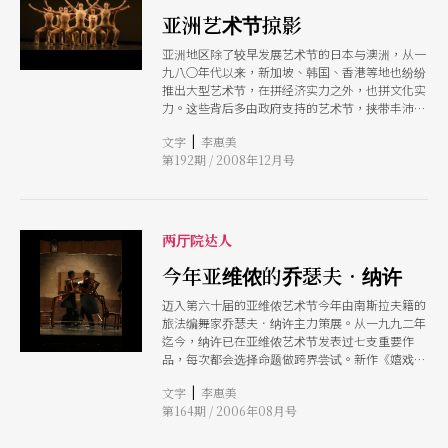
亚洲艺术节掠影
亚洲地区除了较早发展艺术节的日本与澳洲，从一
九八○年代以来，新加坡、韩国、香港等地也纷纷
推出大型艺术节，在拼经济实力之外，也拼文化实
力。这些背后多由政府支持的艺术节，挟带丰沛的
资源，针对市场需求，策划的节目包罗万象，再经
|
文字
李惠美
过灵活的宣传及行销手段，往往都能达到一定程度
第192期 / 2008年12月号
的话题与国际关注；但其他中小型的艺术节则以特
色与主题聚焦取胜，更能显现艺术创意的活力。
两厅院达人
今年亚维侬的乔瑟夫．纳许
迈入第六十届的亚维侬艺术节今年由南斯拉夫籍的
旅法编舞家乔瑟夫．纳许主力策展。从一九九二年
迄今，纳许已在亚维侬艺术节发表过七支重要作
品，每次都会选择命题做跨界尝试。新作《嬉戏》
Asobu运用俄国作曲家塔拉索夫的音乐与他自己的
|
文字
李惠美
编舞对话，以音乐为色彩，舞蹈为画笔，在想像的
第164期 / 2006年08月号
画布上编织了一幅北方大地的人文风景。