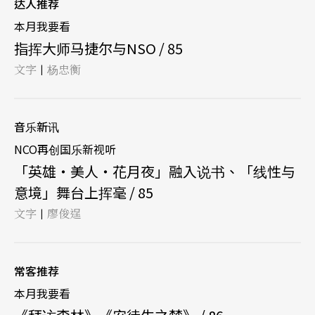
达人推荐
本月我要看
指挥大师马捷尔与NSO / 85
文字
杨忠衡
|
音乐新讯
NCO再创国乐新视听
「英雄‧美人‧花月夜」融入说书、「线性与
意境」舞台上挥毫 / 85
文字
廖俊逞
|
常客推荐
本月我要看