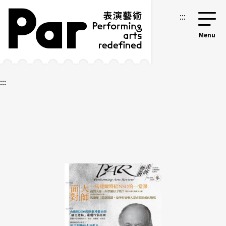
跳到主要内容区块
网站导览
:::
:::