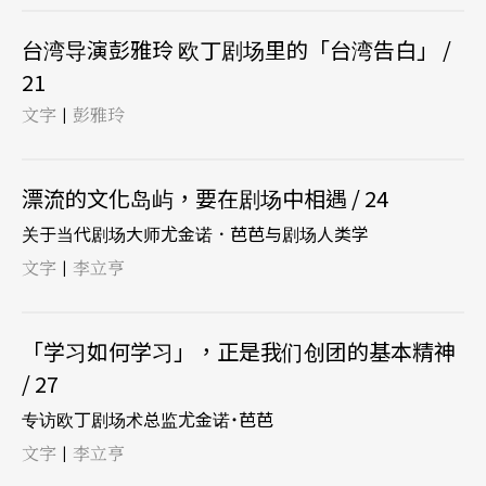
台湾导演彭雅玲 欧丁剧场里的「台湾告白」 /
21
文字
彭雅玲
|
漂流的文化岛屿，要在剧场中相遇 / 24
关于当代剧场大师尤金诺．芭芭与剧场人类学
文字
李立亨
|
「学习如何学习」，正是我们创团的基本精神
/ 27
专访欧丁剧场术总监尤金诺˙芭芭
文字
李立亨
|