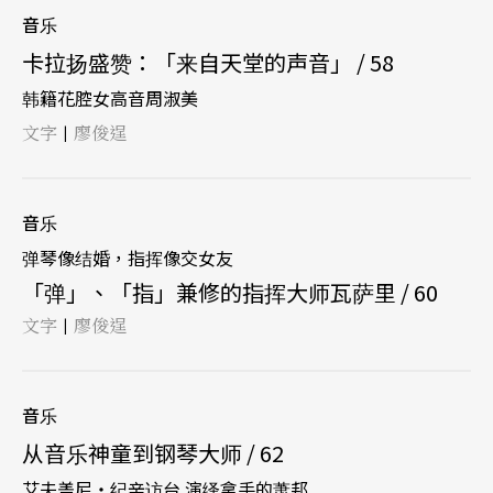
音乐
卡拉扬盛赞：「来自天堂的声音」 / 58
韩籍花腔女高音周淑美
文字
廖俊逞
|
音乐
弹琴像结婚，指挥像交女友
「弹」、「指」兼修的指挥大师瓦萨里 / 60
文字
廖俊逞
|
音乐
从音乐神童到钢琴大师 / 62
艾夫盖尼‧纪辛访台 演绎拿手的萧邦