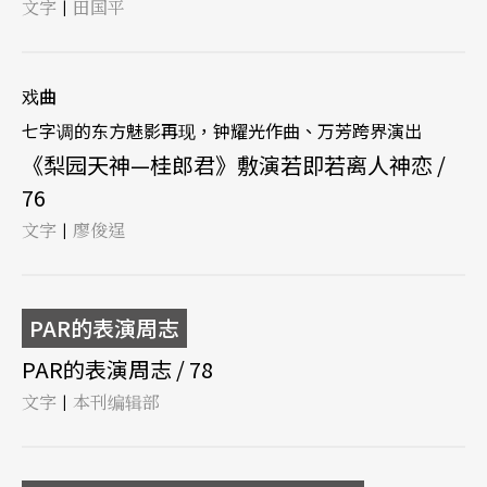
文字
田国平
|
戏曲
七字调的东方魅影再现，钟耀光作曲、万芳跨界演出
《梨园天神—桂郎君》敷演若即若离人神恋 /
76
文字
廖俊逞
|
PAR的表演周志
PAR的表演周志 / 78
文字
本刊编辑部
|