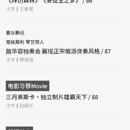
《拜访森林》《安徒生之梦》 / 86
文字
王惟萱
|
音乐新讯
笔锋犀利 琴艺惊人
颜华容独奏会 展现正宗俄派弹奏风格 / 87
文字
廖俊逞
|
电影导荐Movie
三月奥斯卡，独立制片雄覇天下 / 88
文字
田国平
|