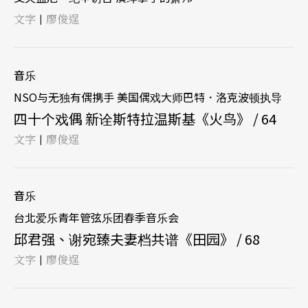
文字
廖俊逞
|
音乐
NSO与无独有偶携手 美国偶戏大师巴特．洛克波顿执导
四十个戏偶 新诠斯特拉温斯基《火鸟》 / 64
文字
廖俊逞
|
音乐
台北爱乐青年管弦乐团春季音乐会
邱君强、谢宛臻夫妻档共谱《田园》 / 68
文字
廖俊逞
|