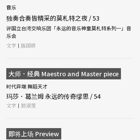
音乐
独奏合奏皆精采的莫札特之夜 / 53
评国立台湾交响乐团「永远的音乐神童莫札特系列一」音
乐会
文字
陈国修
|
大师．经典 Maestro and Master piece
时代异端 舞蹈天才
玛莎．葛兰姆 永远的传奇缪思 / 54
文字
郑淑莹
|
即将上场 Preview