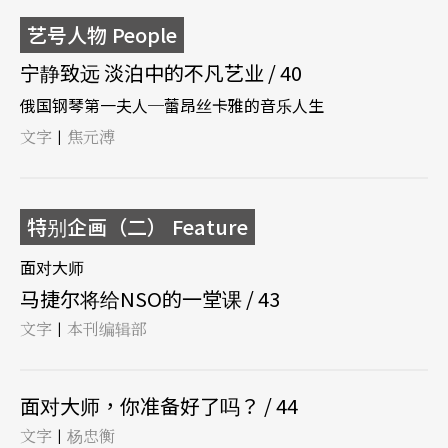
艺号人物 People
宁静致远 淡泊中的不凡艺业 / 40
俄国钢琴第一夫人─蕾昂丝卡雅的音乐人生
文字
焦元溥
|
特别企画（二） Feature
面对大师
马捷尔将给NSO的一堂课 / 43
文字
本刊编辑部
|
面对大师，你准备好了吗？ / 44
文字
杨忠衡
|