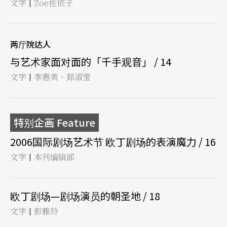
文字
Zoe佐依子
|
两厅院达人
与艺术家面对面的「千手观音」 / 14
文字
李惠美、郑淑莹
|
特别企画 Feature
2006国际剧场艺术节 欧丁剧场的表演魔力 / 16
文字
本刊编辑部
|
欧丁剧场—剧场演员的朝圣地 / 18
文字
彭雅玲
|