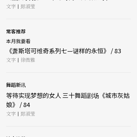
文字
郑淑莹
|
常客推荐
本月我要看
《萧斯塔可维奇系列七—谜样的永恒》 / 83
文字
徐微雅
|
舞蹈新讯
等待实现梦想的女人 三十舞蹈剧场《城市灰姑
娘》 / 84
文字
郑淑莹
|