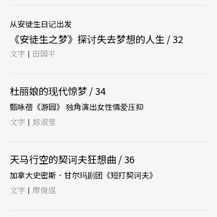
从安徒生日记出发
《安徒生之梦》探讨失去梦想的人生 / 32
文字
田国平
|
杜丽娘的现代惊梦 / 34
甄咏蓓《游园》 独角演出女性情爱压抑
文字
郑淑莹
|
天马行空的契诃夫狂想曲 / 36
加拿大史密斯．甘尔玛剧团《短打契诃夫》
文字
廖俊逞
|