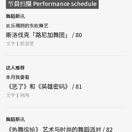
节目扫描 Performance schedule
舞蹈新讯
欢乐瑰丽的东欧舞艺
斯洛伐克「路尼加舞团」 / 80
文字
郑淑莹
|
达人推荐
本月我要看
《恶了》和《英雄密码》 / 81
文字
鸿鸿
|
舞蹈新讯
《热舞缤纷》 艺术与时尚的舞蹈派对 / 82