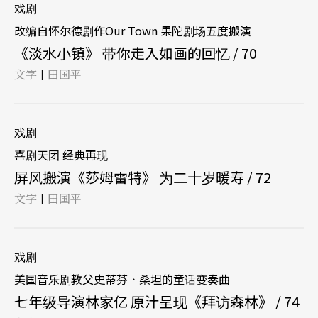
戏剧
改编自怀尔德剧作Our Town 果陀剧场五度搬演
《淡水小镇》 带你走入如画的回忆 / 70
文字
田国平
|
戏剧
喜剧天团 经典再现
屏风搬演《莎姆雷特》 为二十岁暖寿 / 72
文字
田国平
|
戏剧
美国音乐剧教父史蒂芬．桑坦的童话变奏曲
七年级导演林家亿 原汁呈现《拜访森林》 / 74