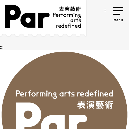
跳到主要内容区块
网站导览
:::
:::