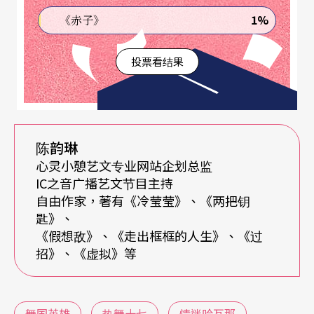
社会医生老爸大为愤慨，觉得她自甘堕落，表现像
1%
《赤子》
下流社会一般，这意带强烈贬损的批判，引发两代
之间激烈的争吵失和，直到父亲承认他对摇滚、及
投票看结果
跳摇滚舞的人有严重偏见，父女才言归于好。因
此，在这部电影中，摇滚舞经由渗透进上流社会的
年轻人当中，颠覆了上流社会的阶级观。而《情迷
陈韵琳
哈瓦那》，异曲同工，以强势文化下的美国女孩，
心灵小憩艺文专业网站企划总监
爱上古巴舞蹈，进入古巴舞厅，颠覆著文化霸权下
IC之音广播艺文节目主持
自由作家，著有《冷莹莹》、《两把钥
的种族优越感。
匙》、
《假想敌》、《走出框框的人生》、《过
《热舞骚莎》更推进一步。在这部电影中，古巴已
招》、《虚拟》等
然成为文化主体，不再是强势文化殖民下缺乏自我
肯定的弱势文化。在「法国人不可能跳好古巴骚莎
舞国英雄
热舞十七
情迷哈瓦那