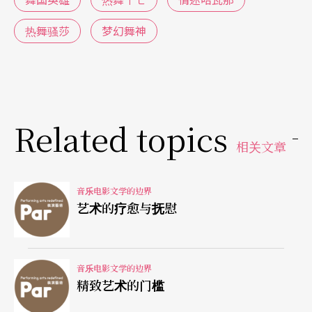
舞」的命题下，一位法国年轻人为自我证明，宁愿
忍受紫外线灯照的辛苦，把自己装扮成皮肤古铜色
热舞骚莎
梦幻舞神
的古巴人，以证明自己的实力，并让一个已经跟有
钱法国人订婚的法国妞爱上了自己，当然这段恋情
也就造成女方父亲种族优越感下的大力反对。不
Related topics
过，电影中最使古巴文化自成主体的段落是：当法
相关文章
国女孩发现她爱上的原来是法国人而不是古巴人，
她非但没出现种族优越感的欣喜，反而是责问男
音乐电影文学的边界
孩，一直活在把自己伪装成古巴种族的天大谎言
艺术的疗愈与抚慰
中，怎么可能有真爱？以及电影最后的极大幽默：
就在法国年轻人说出自己根本就是法国人的真相
音乐电影文学的边界
后，歧视古巴人的女方父亲却发现自己不只是一个
精致艺术的门槛
法国人，他的亲生父亲竟是传承古巴音乐舞蹈的一