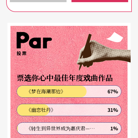
人的自我实现与自我表达，年轻人无法控制内在声
音地，渴望舞出新舞步，每一个新舞步，却又自然
而然地反抗了交际舞长年以来的既定公式与裁判霸
权。电影结尾，主角透过吉普赛民俗舞蹈的节奏所
投票
创发出来的新舞步，让全场为之疯狂，群众爆出的
掌声与集体投入舞蹈，终于迫使老旧观念的霸权裁
票选你心中最佳年度戏曲作品
判就此下台鞠躬。
67%
《梦在海潮那边》
这种透过舞蹈从事边缘战斗的反抗，在电影《热舞
十七》、《情迷哈瓦那》中更加地挑衅了。《热舞
31%
《幽恋牡丹》
十七》中的女主角属于中产阶级，但她爱上摇滚热
舞，这使仪表堂堂、高雅端庄、并暮气沈沈的上流
1%
《转生到异世界成为嘉庆君—发现我的祖先是诈骗集团!?》