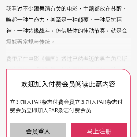
我看过不少跟舞蹈有关的电影，主题都放在苏醒、
唤起一种生命力，甚至是一种颠覆、一种反抗精
神、一种边缘战斗，仿佛肢体的律动节奏，就是会
震撼著常规与传统。
费里尼在电影《舞国》透过已然老迈的男主角马斯
楚安尼说：「踢踏舞，其实是奴隶之间的一种密
码，透过踢踏，奴隶之间传达问安、也密谋小小的
欢迎加入付费会员阅读此篇内容
反抗，那是主子们严控之下的一种秘密的协议沟
立即加入PAR杂志付费会员立即加入PAR杂志付
通。」
费会员立即加入PAR杂志付费会员
年轻人的反抗之舞
会员登入
马上注册
在电影《舞国英雄》中，舞蹈，成为有创意的年轻