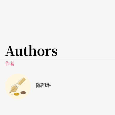
备好了吗？」其实意指，现在角色对调了，你能跟
我一样摆脱领导的习惯，成为我的配合与听令者
吗？于是这部电影就温和颠覆了男女习惯性的主从
关系。
Authors
观赏舞蹈时，试试看想像，在每一个充满美感的肢
体律动中，都隐含充满各种可能的颠覆性、与生命
作者
能量，或者甚至给自己一个机会去学学跳舞，感受
肢体律动带出来的生命力，舞蹈，可能就变得别有
一番滋味在心头了！
陈韵琳