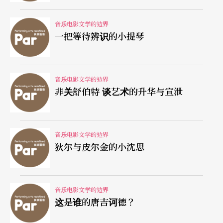
代宗师，道地的古巴人。
音乐电影文学的边界
一把等待辨识的小提琴
性别霸权的颠覆
电影《梦幻舞神》是另一部透过舞蹈边缘战斗颠覆
音乐电影文学的边界
霸权的电影，但它设定的主题是男女关系，因此电
非关舒伯特 谈艺术的升华与宣泄
影中的舞蹈，是以男性为主体、男性领导女性的探
戈舞蹈为主要舞步，可是导演透过女主角的身分，
音乐电影文学的边界
植入温和的颠覆，因为女主角是电影导演。她在跳
狄尔与皮尔金的小沈思
探戈时，是出现了主导舞步、影响男伴落脚的致命
缺陷，但男主角一样有这致命缺陷，因为当他跟她
音乐电影文学的边界
一同进入电影界，男主角一样想干预引导女主角的
这是谁的唐吉诃德？
导演计划。女主角带他入电影界时，问他：「你预