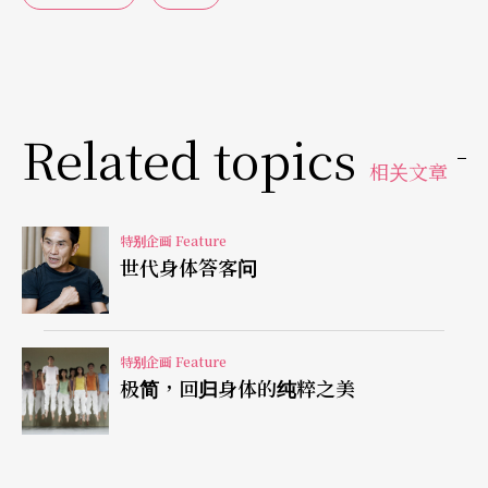
郑宗龙《变》得没有起步，亦无终点，在不断变化
流转的肢体动作中，很少见到有「人」的动作，反
而好像跟著编舞家去了一趟天之涯、海之角，许多
Related topics
大自然的景象，飘飘忽忽地映入眼帘：像小鸟儿低
相关文章
头啄食专心的模样；像贪吃的鱼儿上钩后、拚命要
特别企画 Feature
抖掉饵的样子；像一波波地海浪、时而温柔时而凶
世代身体答客问
悍迎面而来；又更有像冬日暖暖的和风吹过树梢，
飘飘洋洋的模样。
特别企画 Feature
郑宗龙《变》得很清楚，「在泰瑞．莱里的极简音
极简，回归身体的纯粹之美
乐中，整支舞二十四分十六秒，就是单纯回到身
体，一切回归到动作。」「舞台很纯净，没有布景