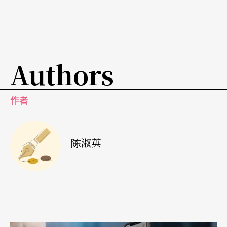
道具灯光，就是看身体如何动，如何用所学到的东
西。」
「没人喜欢改变，改变会危险不安？」原来，当郑
Authors
宗龙「变」得使人酣醉，心里其实是有点儿害怕，
究竟会「变」怎样？还未到演出最后一刻，编舞家
作者
自己也不敢说什么。
黄
翊：好奇宝宝新玩意，
《身音》让舞者
「穿」乐
陈淑英
器
而对首次应邀为云2「春斗」编舞的黄翊而言，他因
为对什么都有兴趣，变得太快太多样，林怀民建议
他「不要这么杂，先针对现有的作品，更精进发展