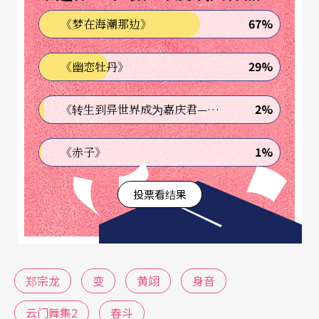
拉邦舞团编舞。
67%
《梦在海潮那边》
「过去的作品会说感受。」三十岁以前的郑宗龙，
29%
《幽恋牡丹》
在得到掌声名声的同时，不吝跟大家分享他看到、
想到、观察到的一切。如《庄严的笑话》，因为看
2%
《转生到异世界成为嘉庆君—发现我的祖先是诈骗集团!?》
八卦杂志的关系，发现很多人外表穿得很正式，可
是行为表现却很不一样，郑宗龙想告诉观众，「原
1%
《赤子》
来庄严的背后，只是一个笑话。」再如早几年的
投票看结果
《爻》、《白胶带》，「从生活记忆找题材，阐述
自己想说的感觉。」
然而，三十岁以后的郑宗龙冲著编舞家林怀民一句
郑宗龙
变
黄翊
身音
话「做你不会的」而改变！在《变》中，他试著不
说「感受」，转而将焦点纯粹放在动作中。
云门舞集2
春斗