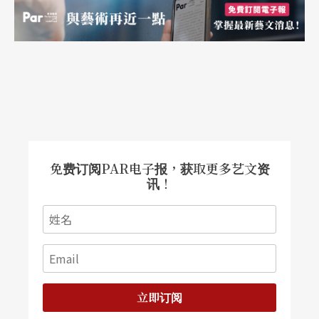
它。」
斯文的面容，适中的身躯，笑起来有股孩子气的黄
翊
，
给人直觉就是个模范生的好样，但如果知道，
他国中玩影像摄影、大学一年级就成立跨校、跨领
域的「T-N跨领域创作团队」、办过两次摄影展、骉
舞剧场的作品都由他来担任美术设计，原来他能动
免费订阅PAR电子报，获取更多艺文资
讯！
能静，能文能武。
集舞蹈、装置、空间的多重对话的《身音》是黄翊
给舞迷的最新惊喜之作，发想早于前年七月。当时
黄翊与服装设计师杨妤德合作《Costume, Dance wi
立即订阅
th Visual Effect》录像作品，开始自己对舞台、服