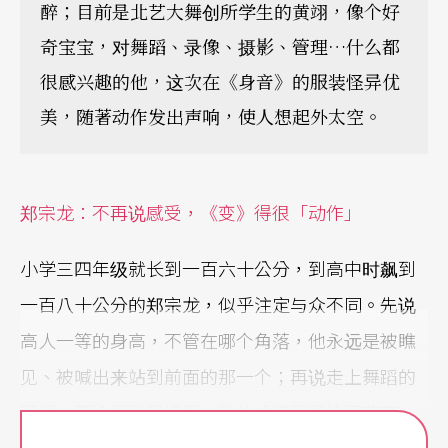
醉；目前是北艺大舞创所学生的黄翊，像个好
奇宝宝，对舞蹈、录像、摄影、管理…什么都
很感兴趣的他，这次在《身音》的服装怪异优
美，随著动作发出声响，使人想起外太空。
郑宗龙：不再说感受，《变》得很「动作」
小学三四年级就长到一百六十公分，到高中时飙到
一百八十公分的郑宗龙，似乎注定与众不同。先说
高人一等的身高，不管在哪个角落，他永远是被瞧
见、被喊出来站到前面的那一个；再说走上舞蹈的
际遇，不论是跳舞编舞，他的成绩硬是比同辈亮
眼。