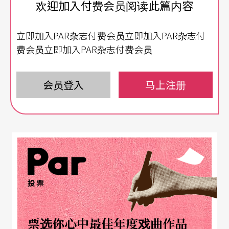
欢迎加入付费会员阅读此篇内容
郑宗龙二○○二年自国立台北艺术大学舞蹈系毕
立即加入PAR杂志付费会员立即加入PAR杂志付
业，一毕业便成为云门舞团舞者，演出过《行
费会员立即加入PAR杂志付费会员
草》、《行草 贰》、《薪传》、《水月》等经典舞
作。二○○六年后投入编舞工作，作品《狄德贝
会员登入
马上注册
许》（原名《彼此》）参加德国路德维希港剧院第
一届「NO BALLET」当代编舞比赛，便获得德国路
德维希港剧院第一届国际青年编舞比赛第三名。同
年首度应邀为云二编创《庄严的笑话》。二○○七
年，成为第一位参加新舞台「新舞风」的台湾编舞
投票
家，也应邀为澳洲布里斯本Expressions Dance Co
mpany，以及香港演艺学院编舞；今年将赴伦敦为
票选你心中最佳年度戏曲作品