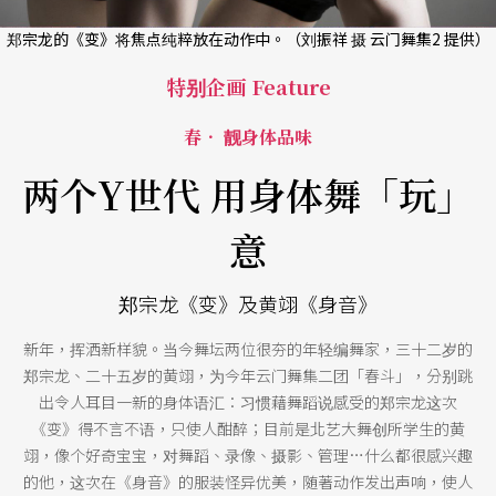
郑宗龙的《变》将焦点纯粹放在动作中。（刘振祥 摄 云门舞集2 提供）
特别企画 Feature
春． 靓身体品味
两个Y世代 用身体舞「玩」
意
郑宗龙《变》及黄翊《身音》
新年，挥洒新样貌。当今舞坛两位很夯的年轻编舞家，三十二岁的
郑宗龙、二十五岁的黄翊，为今年云门舞集二团「春斗」，分别跳
出令人耳目一新的身体语汇：习惯藉舞蹈说感受的郑宗龙这次
《变》得不言不语，只使人酣醉；目前是北艺大舞创所学生的黄
翊，像个好奇宝宝，对舞蹈、录像、摄影、管理…什么都很感兴趣
的他，这次在《身音》的服装怪异优美，随著动作发出声响，使人