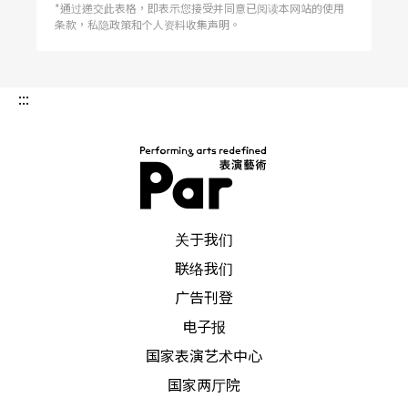
装、肢体、空间等元素揉合的装置概念，并试图在
*通过递交此表格，即表示您接受并同意已阅读本网站的使用
条款，私隐政策和个人资料收集声明。
表演的结构中找一个可能是新的肢体传递语汇。
黄翊在《身音》共用棘齿、雷板、鲯骨装、手风
:::
琴、雷板背包及Qtutu等六种乐器，「舞者一开始很
紧张，因为这次的经验跟以往不同。」年轻编舞家
说，这次穿在舞者身上的道具，「不是刀不是枪，
PAR 表演艺术杂志
不是舞者擅长熟悉的。」因此「装上这些乐器，舞
关于我们
者要一段时间适应，它会改变关节的能量。」
联络我们
广告刊登
「这次要用拉小提琴的弓拉铁板，原本买一枝一千
电子报
元的，发展到后来断掉，只好换买一枝四百元。」
国家表演艺术中心
这些金属敲击的声音，很像切割保丽龙「ㄍㄟˊㄍㄟ
国家两厅院
ˊㄎㄚㄎㄚ」的声音。「一开始舞者穿西装搭手风