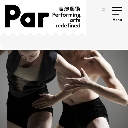
跳到主要内容区块
网站导览
:::
:::