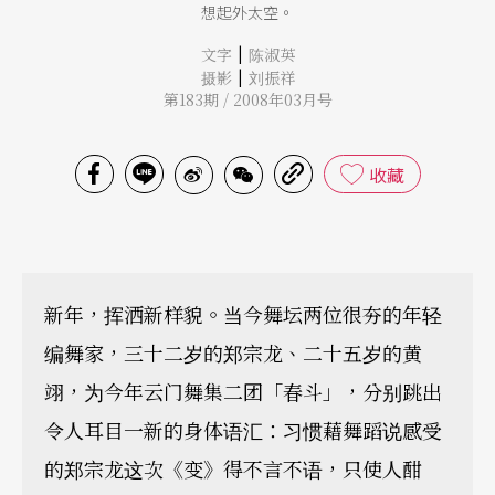
想起外太空。
|
文字
陈淑英
|
摄影
刘振祥
第183期 / 2008年03月号
收藏
新年，挥洒新样貌。当今舞坛两位很夯的年轻
编舞家，三十二岁的郑宗龙、二十五岁的黄
翊，为今年云门舞集二团「春斗」，分别跳出
令人耳目一新的身体语汇：习惯藉舞蹈说感受
的郑宗龙这次《变》得不言不语，只使人酣