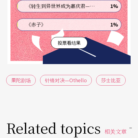
命活泉，服装设计让人觉得舒服，灯光对我而言颜
1%
《转生到异世界成为嘉庆君—发现我的祖先是诈骗集团!?》
色有点复杂，但也可以接受。
1%
《赤子》
是剧本的问题？结构不完整？台词不够顺口？节奏
不够紧凑？当一切可能的原因都被排除之后，我发
投票看结果
现问题的症结出自于剧中主要角色的关系。
剧中角色关系不够说服观众的地方在于：该相爱的
人不够相爱，奥赛罗太小了以及伊阿苟太好了。
果陀剧场
针锋对决—Othello
莎士比亚
要说服观众年轻貌美的苔丝迪梦娜爱上父执辈的奥
赛罗需要一点时间，因为他们的眼中不容许有一丝
杂质的爱情正是这出戏的导火线。这段始于仰慕终
Related topics
于谋杀的爱情，始终无法有力地说服观众：我是如
相关文章