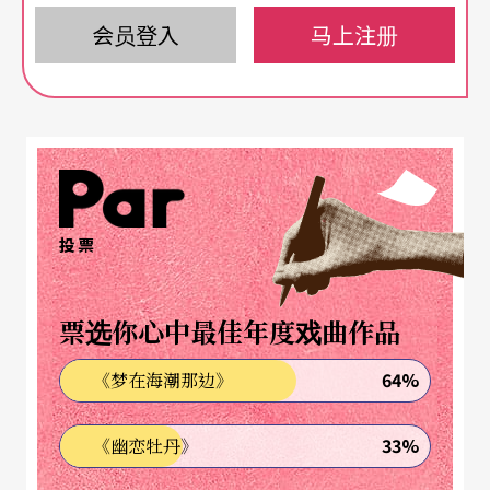
奥赛罗太小了，伊阿苟太好了
会员登入
马上注册
演员谢幕时，我观察周遭观众的反应，很少有戏的
评价如此两极，喜欢的人起立鼓掌，质疑的人坐著
纳闷，而我是属于看完戏后感到空虚的人。如果问
我花了一千八百块看戏，希望看到什么？我会回
投票
答，我需要一点能感动人心的东西出现。
观众散场之后，与几位剧场人谈起观戏过程，发觉
票选你心中最佳年度戏曲作品
我们都抱著太高的期望。
64%
《梦在海潮那边》
我个人非常喜欢这次的舞台设计，基里柯（Giorgio
33%
《幽恋牡丹》
de Chirico）的神秘与梦幻并存，提供给此剧一股生