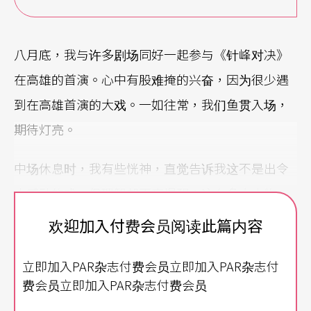
八月底，我与许多剧场同好一起参与《针峰对决》
在高雄的首演。心中有股难掩的兴奋，因为很少遇
到在高雄首演的大戏。一如往常，我们鱼贯入场，
期待灯亮。
中场休息时，我有些恍神，直觉告诉我这不是出令
人感动的戏，但理智却不忘提醒：这么多大人物，
怎么可能会不好看？如同保罗．帕兹（Paul Potts）
欢迎加入付费会员阅读此篇内容
第二次开口演唱，大家都知道他的歌声足以让人落
立即加入PAR杂志付费会员立即加入PAR杂志付
泪，于是提著泪水进去当观众，却一点感动也挤不
费会员立即加入PAR杂志付费会员
出来。