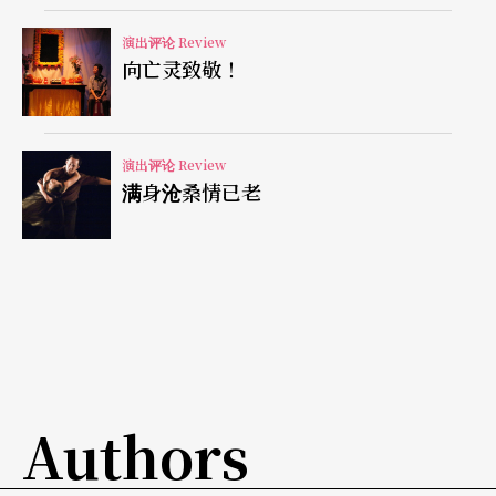
展现奥赛罗的威风凛凛，并非大声疾呼扯破喉咙说
演出评论 Review
话，但舞台上的将军与电视剧里的宰相是不能相提
向亡灵致敬！
并论的。首演当天，我仿佛看到一位已婚的哈姆雷
特。
演出评论 Review
满身沧桑情已老
真正的爱情与嫉妒，尚未被精炼出来
我很欣赏伊阿苟用轻而易举的方式挑拨并造成这么
一场大悲剧，但是他可以更坏一点，时而算计、时
而任性的散播诡计中的病毒，尤其是当他怀疑妻子
爱米莉雅不忠于他时，那股男人的嫉妒正好对比了
自己设计给奥赛罗的陷阱。这是何等的奇耻大辱，
Authors
当那朵绿云飘到自己的头上时，无论是奥赛罗或是