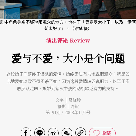
剧中角色关系不够说服观众的地方，也在于「奥赛罗太小了」以及「伊阿
苟太好了」。（许斌 摄）
演出评论 Review
爱与不爱，大小是个问题
这段始于仰慕终于谋杀的爱情，始终无法有力地说服观众：我是如
此地爱她以致不得不杀了她。因为这段爱情缺乏说服力，以至于奥
赛罗从吃味、嫉妒到怒火中烧的动机缺乏有力的支持。
|
文字
易晓玲
|
摄影
许斌
第191期 / 2008年11月号
收藏