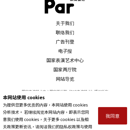
PAR 表演艺术杂志
关于我们
联络我们
广告刊登
电子报
国家表演艺术中心
国家两厅院
网站导览
国家表演艺术中心国家两厅院《PAR表演艺术》版权所有
本网站使用 cookies
©
2022
Performing arts redefined. All Rights Reserved
为提供您更多优质的内容，本网站使用 cookies
统一编号 Tax Id number 00973926
分析技术。 若继续阅览本网站内容，即表示您同
本站所提供相关演出资讯，如有异动应以主办单位公告为准。
我同意
意我们使用 cookies，关于更多 cookies 以及相
服务条款
｜
隐私权声明
｜
著作权声明
关政策更新资讯，请阅读我们的隐私权政策与使用