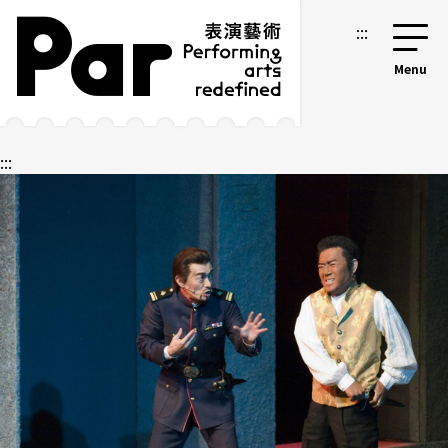
跳到主要内容区块
网站导览
:::
:::