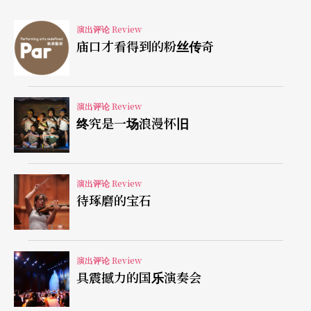
此地爱她以致不得不杀了她。因为这段爱情缺乏说
服力，以至于奥赛罗从吃味、嫉妒到怒火中烧的动
演出评论 Review
庙口才看得到的粉丝传奇
机缺乏有力的支持。
所有演员应该都知道在不同场地表演需要不同的能
演出评论 Review
量，电视、电影与剧场需要使的力不同，受限于观
终究是一场浪漫怀旧
众席，在剧场里演出所需要的能量势必要大很多。
奥赛罗虽然身为一位在白人堆里求生存的黑人，但
演出评论 Review
他毕竟是一位身经百战的将军，言谈举止中应该要
待琢磨的宝石
有领导者的风范与气度，他的不安自卑是藏在威风
凛凛的斗蓬下，不经意地泄漏出来，先是一点，再
演出评论 Review
是一滴，最后累积至溃堤，他的不安与自卑需要很
具震撼力的国乐演奏会
丰富的层次来展现。要用很大的能量才能在剧场里