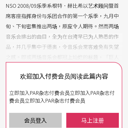
NSO 2008/09乐季系根特．赫比希以艺术顾问暨首
席客座指挥身份与乐团合作的第一个乐季，九月中
旬、下旬密集推出两场，原应令人期待。然而两场
音乐会排出的曲目，全为在台湾早已为人熟悉的作
品，并几乎集中于德奥，令音乐会常客难免有失望
之感。即或两场音乐会都冠上灿烂的标题，「巨人
的跫音」与「角落的宝石」，过去几年里，NSO音
欢迎加入付费会员阅读此篇内容
乐会的盛况在此却不复见，在诸多值得思考的因素
里，曲目的传统老套不容忽视。
立即加入PAR杂志付费会员立即加入PAR杂志付
费会员立即加入PAR杂志付费会员
指挥成竹在胸，乐团努力相随
虽然曲目无新意，九月廿五日的音乐会却显示出，
会员登入
马上注册