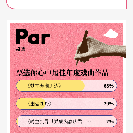
乐团和指挥之间的默契尚待琢磨。如同许多出身德
奥传统的指挥，赫比希经常视乐曲需要，变换给拍
点的方式，传达个人诠释的要求。例如，他并非一
成不变地一拍拍地打拍子，而会挥出大拍，以做出
细小音符的轻灵或流畅的旋律线。此种诠释需要乐
投票
团所有团员主动进入音乐，与指挥同步，乐在心
中，方能整齐划一，并且不失轻灵与流畅。另一方
票选你心中最佳年度戏曲作品
面，由于团员无法完全依赖指挥的拍子，势必自动
68%
《梦在海潮那边》
自发全力以赴，整体感觉也就有精神得多。由音乐
会开场的韦伯《奥柏龙序曲》演出情形看来，团员
29%
《幽恋牡丹》
似乎尚未能完全习惯赫比希的诠释。演出中，指挥
成竹在胸，全曲背谱，乐团则是努力相随。管乐的
2%
《转生到异世界成为嘉庆君—发现我的祖先是诈骗集团!?》
音色和整齐度均尚有很大改善空间，是可惜之处；