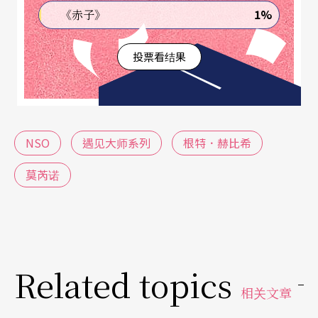
1%
《赤子》
相形之下，弦乐虽然音色够好，整齐度却略嫌不
足，直至全曲接近结束之时，才终于走到一起，让
投票看结果
全曲能有还算美好的结束。
下半场的舒伯特《C大调交响曲「伟大」》，赫比希
依旧背谱上场，乐团表现比《奥柏龙序曲》好得
NSO
遇见大师系列
根特．赫比希
多，尤其是弦乐不时有佳作出现，展现一流乐团的
莫芮诺
潜力，多少也带动了管乐的跟进，虽然依旧未能与
弦乐平衡。指挥的稳健与充分掌握乐团，让这首作
品的「伟大」能一步步进入听者心灵，在全曲演出
结束时，说服大家，这是一场还算不错的音乐会。
Related topics
相关文章
莫芮诺技惊全场，满足了听众期待