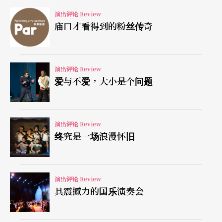
演出评论 Review
如同传统的「序曲—协奏曲—交响曲」音乐会，对
庙口才看得到的粉丝传奇
许多人而言，本场音乐会的聚焦处在于西贝流士的
《d小调小提琴协奏曲》。作品延续了十九世纪浪漫
的超技传统，是小提琴独奏者必备的试金石。年轻
演出评论 Review
爱与不爱，大小是个问题
的西班牙女性小提琴家莫芮诺全力以赴，技惊全
场，充分展现当今世界乐坛年轻一代演奏者掌握演
奏技巧的能力，亦满足了听众的期待。在赫比希的
演出评论 Review
终究是一场浪漫怀旧
带领下，乐团发挥了助奏的功能，衬托著独奏者，
让该曲成为当晚演出成绩最好的一首。美中不足的
是独奏者的服装，虽符合一般人对西班牙斗牛或卡
演出评论 Review
具震撼力的国乐演奏会
门的想像，却少了音乐会应有的高雅，在视觉美感
上是份缺憾。