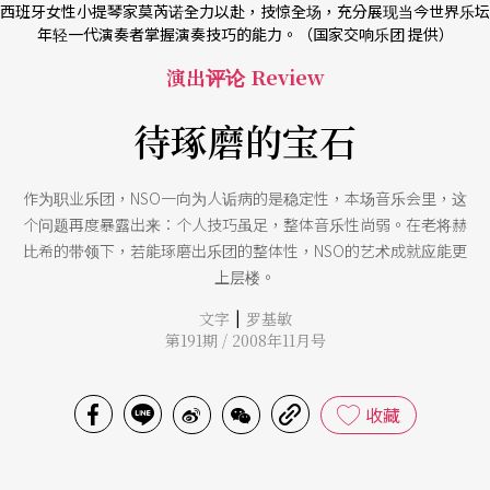
西班牙女性小提琴家莫芮诺全力以赴，技惊全场，充分展现当今世界乐坛
年轻一代演奏者掌握演奏技巧的能力。（国家交响乐团 提供）
演出评论 Review
待琢磨的宝石
作为职业乐团，NSO一向为人诟病的是稳定性，本场音乐会里，这
个问题再度暴露出来：个人技巧虽足，整体音乐性尚弱。在老将赫
比希的带领下，若能琢磨出乐团的整体性，NSO的艺术成就应能更
上层楼。
|
文字
罗基敏
第191期 / 2008年11月号
收藏