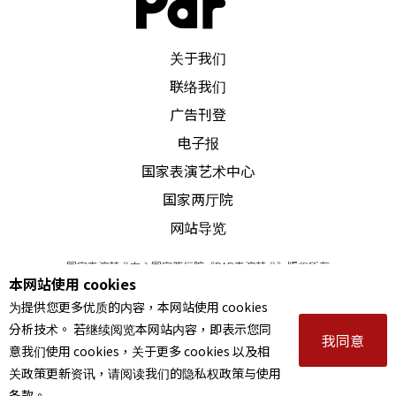
PAR 表演艺术杂志
关于我们
联络我们
广告刊登
电子报
国家表演艺术中心
国家两厅院
网站导览
国家表演艺术中心国家两厅院《PAR表演艺术》版权所有
本网站使用 cookies
©
2022
Performing arts redefined. All Rights Reserved
为提供您更多优质的内容，本网站使用 cookies
统一编号 Tax Id number 00973926
分析技术。 若继续阅览本网站内容，即表示您同
本站所提供相关演出资讯，如有异动应以主办单位公告为准。
我同意
意我们使用 cookies，关于更多 cookies 以及相
服务条款
｜
隐私权声明
｜
著作权声明
关政策更新资讯，请阅读我们的隐私权政策与使用
条款。