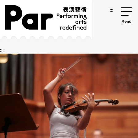
跳到主要内容区块
网站导览
:::
:::