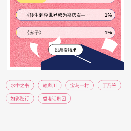
次即兴创作的机会。但这次集体即兴创作，他却刻
1%
《转生到异世界成为嘉庆君—发现我的祖先是诈骗集团!?》
意保持著开放心态，单从几个概念出发：一个人发
现了自己的「回音」，一个人的梦境是另一个人的
1%
《赤子》
遭遇，一个相信自己是巴赫转世却五音不全的人。
投票看结果
于是，整体演员就以上主题、以香港为背景进行即
兴创作，赖声川则不时提出框架和方向，「这些年
我也愈来愈变成是我也在即兴。」于是，在排练室
内，赖声川会提出很多即兴的意见，或突然叫停，
水中之书
赖声川
宝岛一村
丁乃竺
或请演员走到不同位置，或提示演员下一步该做的
如影随行
香港话剧团
等等，「然后呢？」演员又再继续发展剧情、人物
关系。最后的剧本，终于在演出前几天定好；演员
们也上了宝贵的一课。