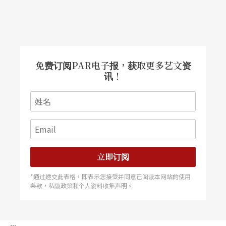
赖声川谦称，他希望观众看完《水中之书》，看到
女主角认识的小孩原来是她妈妈，却不知道会不会
跟她再见，能够想到无常，想到要活在当下，会希
免费订阅PAR电子报，获取更多艺文资
讯！
望好好的过每一分每一秒。「人的一生很有限，每
天遇上的机遇有很多，你不好好去看待的话，就会
失去它。这是佛教吗？这是common sense（常
识）。对我来讲，很多佛法就是常识。佛法的常识
包含了很多一般人都在逃避的常识，例如对物质的
立即订阅
执著……我觉得佛法是最前卫的，它前卫的根据，
*通过递交此表格，即表示您接受并同意已阅读本网站的使用
条款，私隐政策和个人资料收集声明。
是看到主宰世界最基本的truth（真理），就是没有
一样东西是不变的。」