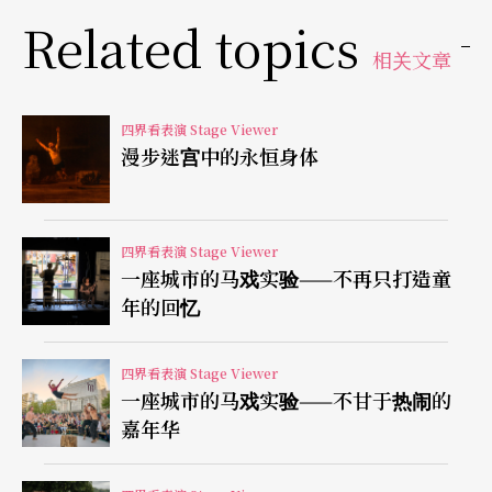
Related topics
来到香港，走在街道上，赖声川觉得香港人很不快
相关文章
乐，所以在《水中之书》里，他要透过银行副总裁
及他教授「快乐学」却并不快乐的女友Vivienne，
四界看表演 Stage Viewer
探讨「快乐」；至于「水中书」，则指涉佛法中
漫步迷宫中的永恒身体
「大圆满」的概念：「你的思念一起，我们就把他
释放，如同在水中写字一样。水中书，懂吗？写出
四界看表演 Stage Viewer
来的当下就消逝无影！」Vivienne在剧中这样教导
一座城市的马戏实验——不再只打造童
年的回忆
学生。
从生活平凡做出与佛法有关的戏
四界看表演 Stage Viewer
一座城市的马戏实验——不甘于热闹的
嘉年华
近年，赖声川的创作都围绕著佛教哲学，《如影随
行》谈的就是人与中阴、人与意识世界的种种。一