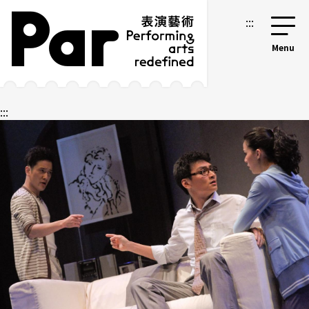
跳到主要内容区块
网站导览
:::
:::