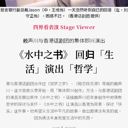
投资银行副总裁Jason（中，王维饰）一天忽然听到自已的回音（左，刘
守正饰），困惑不已。（香港话剧团 提供）
四界看表演 Stage Viewer
赖声川与香港话剧团的集体即兴演出
《水中之书》 回归「生
活」演出「哲学」
曾与香港话剧团合作过《如梦之梦》、《暗恋桃花源》等戏的赖声
川，这次首度从零开始、用「集体即兴创作」方法，与香港话剧团
的演员发展出新作《水中之书》。延续赖声川近年来创作中对佛教
哲学的探讨与关怀，《水中之书》让演员以香港为背景、探讨「快
乐」这件事。他希望从生活中平凡的故事，做出跟佛法有关的戏，
因为佛法本来就是生活中的东西。