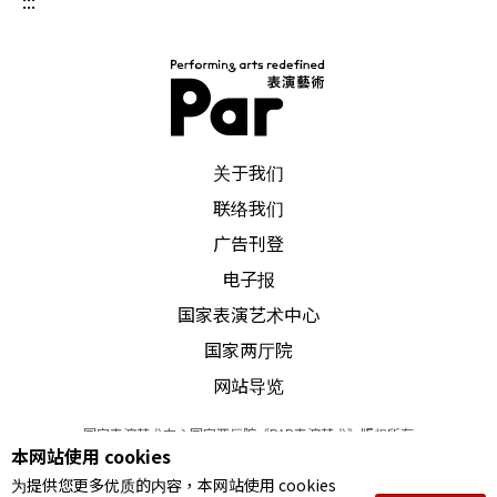
:::
在某一程度上，台湾的宗教气氛比香港浓厚，尤其
是佛教团体的行善动力，更叫港人惊叹；在华人世
界里，台湾的创作人也许亦是最多具有某种信仰背
景，表现于艺术上，也就引伸出许多有关「道艺合
PAR 表演艺术杂志
关于我们
一」的讨论。
联络我们
广告刊登
赖声川引述多年前丁乃竺的话说：「把剧场当道场
电子报
有一种先天上的不match（不协调），对她（丁乃
国家表演艺术中心
竺）来说，剧场是橱窗，道场是不公开的地方，是
国家两厅院
自己修行的地方。你在人生修行到一个程度，你有
网站导览
一个作品出来，你就到那个橱窗，可以展现它。我
国家表演艺术中心国家两厅院《PAR表演艺术》版权所有
是相信她讲的话，当中有这样的先后关系，所以我
本网站使用 cookies
©
2022
Performing arts redefined. All Rights Reserved
觉得道场是不公开的。可是，你在我的戏中，有没
为提供您更多优质的内容，本网站使用 cookies
统一编号 Tax Id number 00973926