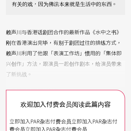
有关的戏，因为佛法本来就是生活中的东西。
赖声川与香港话剧团合作的最新作品《水中之书》
刚在香港演出完毕，有别于剧团过往的排练方式，
赖声川利用了他跟「表演工作坊」惯用的「集体即
兴创作」方法，跟演员一起创作剧本，给演员带来
了新挑战。
与香港话剧团即兴创作
欢迎加入付费会员阅读此篇内容
香港话剧团并非第一次跟赖声川合作，之前曾合作
的演出包括《如梦之梦》、《暗恋桃花源》等。赖
立即加入PAR杂志付费会员立即加入PAR杂志付
声川感叹说，香港话剧团是华人世界里资源最丰富
费会员立即加入PAR杂志付费会员