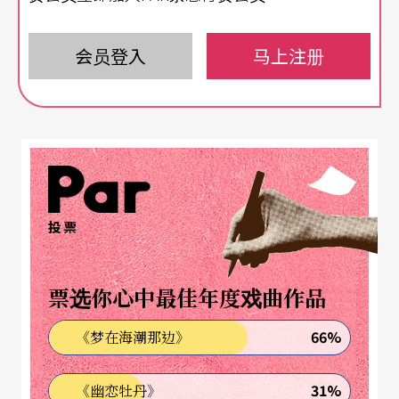
的一个团，无论在经费与体制都很坚实，每次跟他
们合作都得到充份支持——全职演员每天朝十晚六准
会员登入
马上注册
时全心全意排他的戏，支援演出的技术人员差不多
是台湾的三倍，行政宣传等都不用他费神，跟台
湾、大陆排戏的条件很不一样，是他梦寐以求的剧
团团队。「我们做导演的永远是在就别人的时间来
排戏，整个schedule就等如由演员的时间来决定。s
投票
chedule在任何工作中都是很关键的，schedule做
不好就容易失败，schedule做得好就容易成功。」
票选你心中最佳年度戏曲作品
以往，赖声川筹备新剧目时，会先准备大纲与流
66%
《梦在海潮那边》
程，像《宝岛一村》，是先做了很复杂的框架，然
31%
《幽恋牡丹》
后演员慢慢把内容即兴出来，每一场戏可能只有一