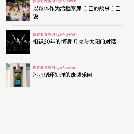
四界看表演 Stage Viewer
种哲学如何在舞台呈现，往往是种考验。「你可能
以身体作为活档案库 自己的故事自己
说
以为演员要演一个哲学的戏，他便要学哲学，其实
有时候是错误的，反而很多人这样会把自己搞复杂
四界看表演 Stage Viewer
了。」他希望从生活中平凡的故事，做出跟佛法有
相识20年的情谊 月亮与太阳的对话
关的戏，因为佛法本来就是生活中的东西，像《等
待果陀》的流浪汉，要把演员回归到没有哲学的状
四界看表演 Stage Viewer
态之下，哲学思想才会出现。
污水循环处理的废墟乐园
那么，倒过来说，哲学、宗教或信仰，是可以表演
的吗？
「难就难在这里……」赖声川迟疑著。
在访问期间，赖声川的太太、「表演工作坊」的行