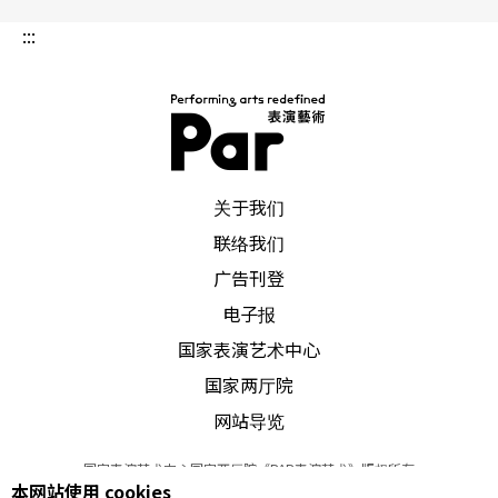
亡将近等人生哲学。二名白衣舞者先以分离的距离
:::
跳相同的动作，而后双人舞动作方正理性，给人秩
序的感受。二舞者分别进入舞台一侧的四方水塘，
在走出水塘后，在同一地毯上呈现节奏较紧凑的双
人舞，挥洒出生命力和热力。简单的舞台上，透明
PAR 表演艺术杂志
关于我们
水塘成为主要场景道具，舞者在接近表演后段时，
联络我们
尽情泼洒水，水向空中四溢的弧线，成为场景延
广告刊登
伸，也为前排观众带来「湿意」的惊喜。
电子报
国家表演艺术中心
普雷祖卡《
白雪公主
》创造成人童话
国家两厅院
网站导览
绝对无法错过的，是普雷祖卡芭蕾舞团首演新作
《白雪公主》，这支舞码是里昂双年舞蹈节压轴重
国家表演艺术中心国家两厅院《PAR表演艺术》版权所有
本网站使用 cookies
©
2022
Performing arts redefined. All Rights Reserved