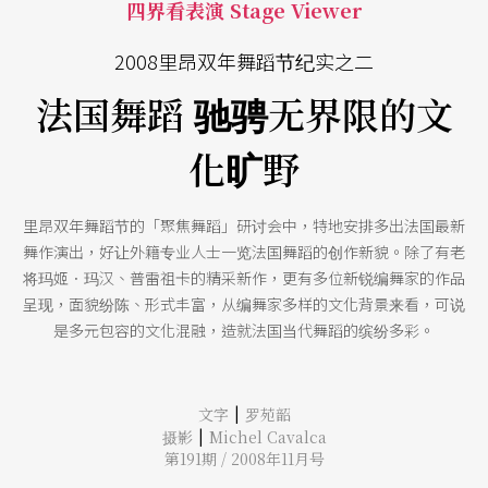
四界看表演 Stage Viewer
2008里昂双年舞蹈节纪实之二
法国舞蹈 驰骋无界限的文
化旷野
里昂双年舞蹈节的「聚焦舞蹈」研讨会中，特地安排多出法国最新
舞作演出，好让外籍专业人士一览法国舞蹈的创作新貌。除了有老
将玛姬．玛汉、普雷祖卡的精采新作，更有多位新锐编舞家的作品
呈现，面貌纷陈、形式丰富，从编舞家多样的文化背景来看，可说
是多元包容的文化混融，造就法国当代舞蹈的缤纷多彩。
|
文字
罗苑韶
|
摄影
Michel Cavalca
第191期 / 2008年11月号