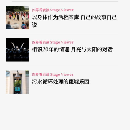
么？巫兰登仅能间接从母亲那儿听来一二事。巫兰
四界看表演 Stage Viewer
登在舞台上自行操控开关纽，控制合成器声控。他
以身体作为活档案库 自己的故事自己
或拿著麦克风喃喃自语，在舞台上零星圈起的装置
说
中走来步去，偶尔舞动一阵，有时又拿起麦克风唱
四界看表演 Stage Viewer
歌。舞台内侧有一投影萤幕呈现越南风景、有时则
相识20年的情谊 月亮与太阳的对话
是不同人的自叙言语，文本在此作占重要地位。
在巫兰登的影片中，我们看到一越南老人说法语，
四界看表演 Stage Viewer
叙述他那一代受法语教育，熟悉文学家伏尔泰（Vol
污水循环处理的废墟乐园
taire）、诗人蓝波（Arthur Rimbaud）等人的诗，
他随之朗诵一段。然后接著说，今生最大的遗憾便
是从没踏上法国的土地。《远方》是他方还是家
乡？巫兰登在简单和充满科技感的舞台上，透过多