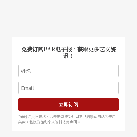
视觉惊奇经验同样适用在「最后分钟」舞团，总监
皮耶．李加尔创作、担任场景设计及演出的《压
迫》，在一个小小的箱型空间迸发，仅放一盏灯、
免费订阅PAR电子报，获取更多艺文资
一只椅子，他的想像力和耐力令人称奇。现年三十
讯！
三岁的皮耶．李加尔曾是四百公尺赛跑选手，拥有
经济数学和电影双学位，摄影报导作品也曾获奖─
─可见其大胆尝试的个性！
另外，阿布．拉葛发表的双人舞新作《水意》，与
立即订阅
妻子共同演出。场景除二块地毯，还有一四方水
*通过递交此表格，即表示您接受并同意已阅读本网站的使用
塘。《水意》创作概念来自十一世纪波斯哲思，阿
条款，私隐政策和个人资料收集声明。
布．拉葛有意点出时光流逝、生命的短暂喜乐和死