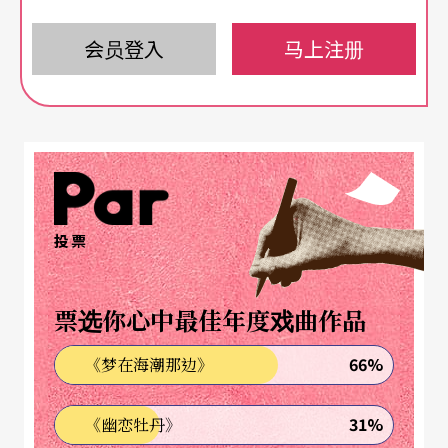
卡德．亚图（Kader Attou）正好获得喜讯，文化部
公布钦点他接任拉罗歇尔国家舞蹈中心总监。
会员登入
马上注册
嘻哈入舞已成主流
卡德．亚图得以进入国家编舞中心，显见法国正视
此舞蹈类型已成一主流，并鼓励协助发展。卡德．
亚图个人编舞及参加演出的《我们的小故事．达
投票
康》受邀到里昂双年舞蹈节，这是一支愉快流畅的
年轻舞作。舞台底端有一跨越两侧的绳索，如同晒
票选你心中最佳年度戏曲作品
衣绳，挂著衣服或灯火，从左至右缓慢移动。舞台
66%
《梦在海潮那边》
上没有固定道具，舞者偶尔抬出沙发、脚踏车、或
气球，搭配演出。另外，制造神奇效果的道具，则
31%
《幽恋牡丹》
是以遥控指挥的小型机械。