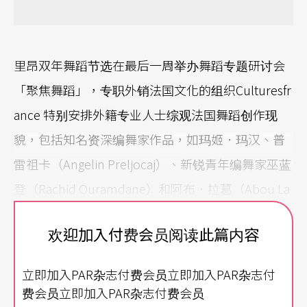
里昂双年舞蹈节选在最后一周举办舞蹈专题研讨会
「聚焦舞蹈」，专职外销法国文化的组织Culturesfr
ance 特别安排外籍专业人士综观法国舞蹈创作现
貌，包括知名资深编舞家作品，如玛姬．玛汉、普
雷祖卡（Angelin Preljocaj）、新锐青年编舞家巫蓝
登（Rachid Ouramdane）和阿布．拉葛（Abou La
graa），另外是新鲜正起步的舞团如法毕斯．蓝柏
欢迎加入付费会员阅读此篇内容
（Fabrice Lambert）、皮耶．李加尔（Pierre Riga
l），以及嘻哈得正点愉快的Accrorap舞团（Accro
立即加入PAR杂志付费会员立即加入PAR杂志付
法文有上瘾的意思）。此时，Accrorap舞团编舞家
费会员立即加入PAR杂志付费会员