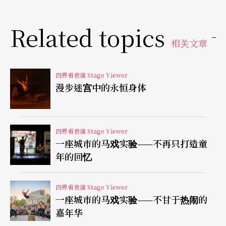
本届舞蹈节有多支男性编舞的独舞作品，先从巫兰
登的L'A舞团《远方》一作谈起。巫兰登担任独舞的
Related topics
《远方》一作涉及的时间、地域广阔，身为阿尔及
相关文章
利亚移民第二代，巫兰登的父亲投效法国军队曾参
与印度支那战争，然而「战争」却一直是家里的禁
四界看表演 Stage Viewer
漫步迷宫中的永恒身体
忌话题。巫兰登到越南旅行三个月，期盼回溯父亲
当年足迹，他在当地采集相关故事，拍摄的记录性
影片后来也使用到舞蹈作品的舞台装置里。
四界看表演 Stage Viewer
一座城市的马戏实验——不再只打造童
年的回忆
开场时，巫兰登一个人在舞台上，跟观众眼光同
向，听著他母亲的独语。所有故事从此开始，母亲
四界看表演 Stage Viewer
叙述的家族故事从北非开始，父亲从阿尔及利亚到
一座城市的马戏实验——不甘于热闹的
法国到越南、又回到法国，战争、残酷、死亡是什
嘉年华