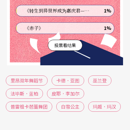
1%
《转生到异世界成为嘉庆君—发现我的祖先是诈骗集团!?》
五名舞者在简单的舞台上旋转、翻滚、跳跃，呈现
出来的活力嘻哈街舞有接续韵律感。每个舞者各自
1%
《赤子》
有一段台词，叙述小时候的经验，内容没一定原
投票看结果
则：与父亲的经验，亚洲母亲的训词，或从小就矮
小、一直都小个儿等等。Accrorap舞团以轻盈的韵
律感呈现嘻哈舞，一段沙发舞，众舞者从沙发定点
出发，陆续作不规律的跳跃方向，在炫技之外，随
里昂双年舞蹈节
卡德．亚图
巫兰登
机线条让编舞增加许多灵动。整体舞作有一致性，
法毕斯．蓝柏
皮耶．李加尔
不至沦为众舞者斗舞。
普雷祖卡芭蕾舞团
白雪公主
玛姬．玛汉
省思「认同」议题的《
远方
》