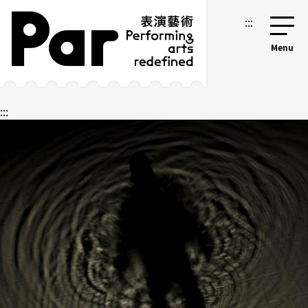
跳到主要内容区块
网站导览
:::
:::