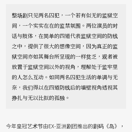
整场剧只见两名囚犯，一个若有似无的监狱空
间，一个实实在在的监禁氛围。两位演员的对
话与肢体，在简单的四道代表监狱空间的防线
之中，提供了很大的想像空间，因为真正的监
狱空间亦如其舞台所呈现的一样贫乏，观者被
放置于监狱空间以外的视角，理解处于监牢里
的人怎么互动。如同两名囚犯生活的单调与无
奈，我们得以在四道防线后的墙壁视角透视其
挣扎与无以比拟的孤独。
今年皇冠艺术节由EX-亚洲剧团推出的剧码《岛》，