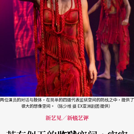
两位演员的对话与肢体，在简单的四道代表监狱空间的防线之中，提供了
很大的想像空间。（陈少维 摄 EX亚洲剧团 提供）
新艺见／新锐艺评