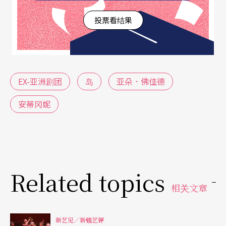
之处，是他们的牢房，有著各自的草席与物品，接
投票看结果
著灯光直射房间内，就像监狱里的刺眼光线那般。
台下的我们身处于牢房以外的视角才有得这样的空
间，窥见他们的互动。
EX-亚洲剧团
岛
亚朵．佛佳德
整场剧只见两名囚犯，一个若有似无的监狱空间，
一个实实在在的监禁氛围。两位演员的对话与肢
安蒂冈妮
体，在简单的四道代表监狱空间的防线之中，提供
了很大的想像空间，因为真正的监狱空间亦如其舞
台所呈现的一样贫乏，观者被放置于监狱空间以外
Related topics
的视角，理解处于监牢里的人怎么互动。如同两名
相关文章
囚犯生活的单调与无奈，我们得以在四道防线后的
墙壁视角透视其挣扎与无以比拟的孤独。其中一场
新艺见／新锐艺评