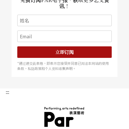
讯！
立即订阅
*通过递交此表格，即表示您接受并同意已阅读本网站的使用
条款，私隐政策和个人资料收集声明。
:::