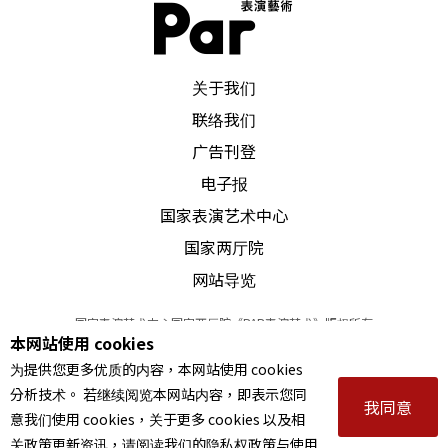
PAR 表演艺术杂志
关于我们
联络我们
广告刊登
电子报
国家表演艺术中心
国家两厅院
网站导览
国家表演艺术中心国家两厅院《PAR表演艺术》版权所有
本网站使用 cookies
©
2022
Performing arts redefined. All Rights Reserved
为提供您更多优质的内容，本网站使用 cookies
统一编号 Tax Id number 00973926
分析技术。 若继续阅览本网站内容，即表示您同
本站所提供相关演出资讯，如有异动应以主办单位公告为准。
我同意
意我们使用 cookies，关于更多 cookies 以及相
服务条款
｜
隐私权声明
｜
著作权声明
关政策更新资讯，请阅读我们的隐私权政策与使用