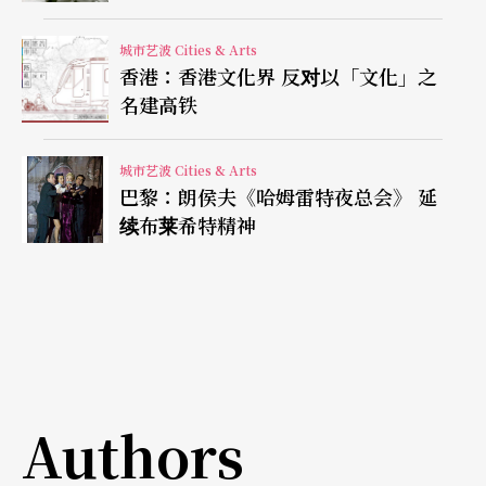
仿或复制。法国两位九○年代「不跳舞」（non-da
城市艺波 Cities & Arts
nse）世代晚辈，无畏康宁汉留下的巨大身影，大开
香港：香港文化界 反对以「文化」之
名建高铁
前辈的玩笑。
两个「不跳舞」世代与大师的对话
城市艺波 Cities & Arts
巴黎：朗侯夫《哈姆雷特夜总会》 延
续布莱希特精神
尚未满四十岁的编舞家波依．夏玛德，原先是巴黎
歌剧院舞蹈学校的学生，毕业后没跟著同学跳古典
芭蕾，反而加入当时已经方兴未艾的「不跳舞」运
动，并于前年接掌布列塔尼国立舞蹈中心艺术总
监。
Authors
本次的作品《舞蹈五十年》，根据一本于二○○二
年出版的同名专书
Merce Cunningham, un demi-si