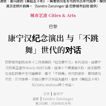
波依．夏玛德的《舞蹈五十年》，舞者依同名专书的书页年代顺序，模仿
其历史照片跳舞。（Sandro Zanzinger 摄 巴黎城市剧院 提供）
城市艺波 Cities & Arts
巴黎
康宁汉纪念演出 与「不跳
舞」世代的对话
巴黎城市剧院去年十二月揭幕的「纪念康宁汉」系列活动，由康宁
汉的真正遗作
Nearly 902
打头阵，连演十个爆满场次后，由法国两
位当红的青中生代编舞家、属于「不跳舞」世代的波依．夏玛德与
杰宏．贝尔接棒，分别以康宁汉作品为题材，创作《舞蹈五十年》
与
Cédric Andrieux
两个作品。
|
文字
谢东宁
|
摄影
Sandro Zanzinger
第205期 / 2010年01月号