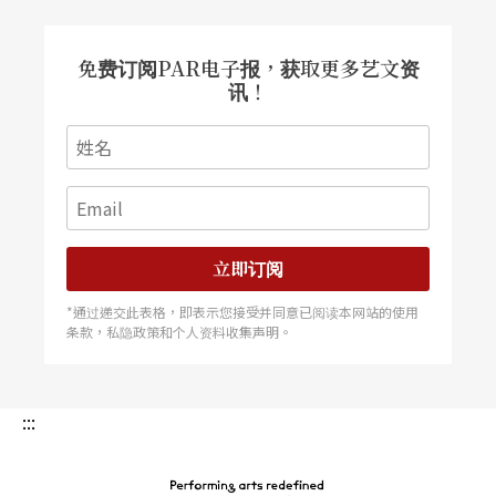
舞者，创作充满挑衅意味的单人舞
V
éronique Doisn
eau
，之后发展了一系列挑战舞蹈史的作品。本次
免费订阅PAR电子报，获取更多艺文资
合作对象，是现任里昂芭蕾舞团舞者，曾在康宁汉
讯！
舞团跳过八年舞的男舞者Cédric Andrieux。舞作仿
佛是舞者个人的舞蹈生涯传记，在如聊天的口述
中，却揭露伟大的康宁汉体系背后，不为人知的身
体折磨，并以一个普通小舞者，看见近代舞蹈递嬗
立即订阅
与转向的大历史。
*通过递交此表格，即表示您接受并同意已阅读本网站的使用
条款，私隐政策和个人资料收集声明。
康宁汉用「机遇」（Chance）展现其编舞精神，而
其遗作在巴黎与「不跳舞」世代的机遇，同时也提
醒人们当代舞蹈的进展，并不因为大师的缺席，而
:::
停止继续前进。