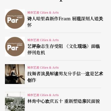
筑师Benedetta Tagliabue为舞作设计的三层楼玻璃
城市艺波 Cities & Arts
高塔，除了放置现场电音乐手，并打上多媒体投射
诗人哈里森新作Fram 展现深刻人道关
影片，甚为壮观震撼。不过这个重达八公吨的生日
怀
蛋糕，却于五月马德里演出的装运过程中，不慎摔
成三截。由于造价昂贵，及担心日后世界巡回再度
城市艺波 Cities & Arts
艺评杂志生存受阻 《文化现场》面临
损坏影响演出，康宁汉索性重新编排舞作，将原先
停刊危机
两个章节的舞作，化为一气呵成的九十分钟，并以
空的舞台，展现大师对于纯粹肢体动作的高度自
城市艺波 Cities & Arts
找舞者演员解读男友分手信…这是艺术
信。而的确在
Nearly 902
的演出中，我们看到近乎
创作
人类极限的高难度，但却优雅繁复的无调性肢体舞
作。
城市艺波 Cities & Arts
林肯中心欢庆五十 重新塑造亲民面貌
大师的创作影响后世，但却不一定能（需要？）模