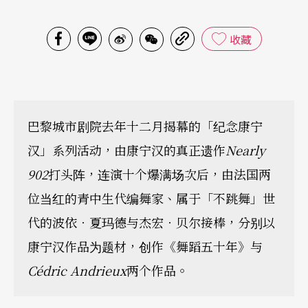
收藏
巴黎城市剧院去年十二月揭幕的「纪念康宁
汉」系列活动，由康宁汉的真正遗作
Nearly
902
打头阵，连演十个爆满场次后，由法国两
位当红的青中生代编舞家、属于「不跳舞」世
代的波依．夏玛德与杰宏．贝尔接棒，分别以
康宁汉作品为题材，创作《舞蹈五十年》与
Cédric Andrieux
两个作品。