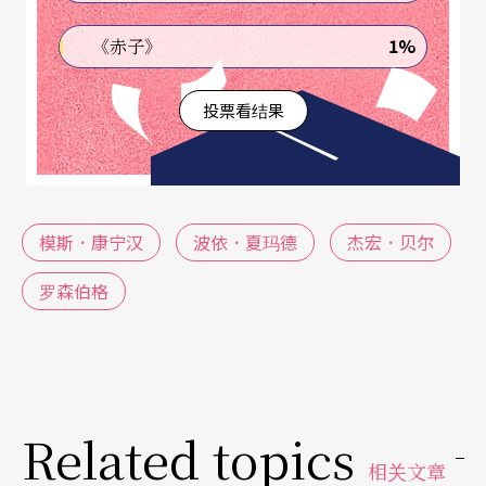
1%
《赤子》
巴黎城市剧院也早于前年，就跟康宁汉舞团签下三
年演出计划，除了每季该舞团的演出，并邀请其他
投票看结果
编舞家，配合相关创作演出。去年十二月揭幕的
「纪念康宁汉」系列活动，由其真正遗作
Nearly 90
2
打头阵，连演十个爆满场次后，由法国两位当红的
模斯．康宁汉
波依．夏玛德
杰宏．贝尔
青中生代编舞家波依．夏玛德（Boris Charmatz）
与杰宏．贝尔（Jérôme Bel）接棒，分别以康宁汉
罗森伯格
作品为题材，创作《舞蹈五十年》
50 ans de danse
与
C
édric Andrieux
两个作品。
Nearly 902
来自去年四月康宁汉九十大寿当天，于
Related topics
纽约首演的原作
Nearly Ninety
。演出中由西班牙建
相关文章