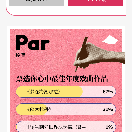
with Merce
。
我们也可以从另一件事情，看出康宁汉严谨组织的
科学家精神。早在大师去年六月辞世之前，除了完
成可称为精采句点的作品
Nearly Ninety
，并亲自宣
布了一个舞作的传承计划“The Legacy Plan”，其
投票
中包括了舞团持续两年，直到二○一一年底的世界
巡回演出，舞作并包括失传作品之重建。最后演出
票选你心中最佳年度戏曲作品
的终点站，将选择回家乡纽约，并将在最后一场灯
67%
《梦在海潮那边》
暗后，宣布解散舞团，然后以基金会的形式，继续
运作其作品的研究、重建、制作与版权，为后世留
31%
《幽恋牡丹》
下最科学完整的、大师级人类文化遗产史料。
1%
《转生到异世界成为嘉庆君—发现我的祖先是诈骗集团!?》
上演康宁汉真正遗作
Nearly 902