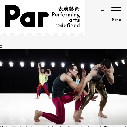
跳到主要内容区块
网站导览
:::
:::