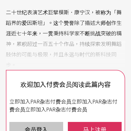
二十世纪表演艺术巨擘模斯．康宁汉，被称为「舞
蹈界的爱因斯坦」。这个赞誉除了描述大师创作生
涯近七十年来，一贯秉持科学家不断挑战突破的精
神，累积超过一百五十个作品，持续探索发明舞蹈
肢体的可能与极限，并且永远与时代的新科技同
步。
譬如早期与艺术家罗森伯格（Robert Rauschenber
欢迎加入付费会员阅读此篇内容
g）合作，舞作出现自动移动的舞台装置；七○年代
立即加入PAR杂志付费会员立即加入PAR杂志付
尝试将多媒体影片融入舞蹈；九○年代更以电脑软
费会员立即加入PAR杂志付费会员
体编舞；进入新世纪，则在舞团网站上，制作播放
一系列的教学记录影片《与模斯的星期一》
Mondys
会员登入
马上注册