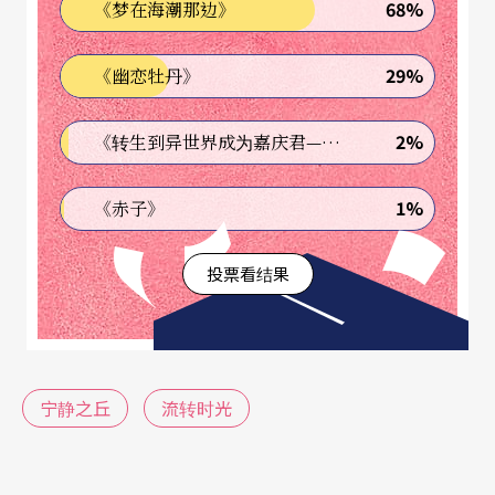
68%
《梦在海潮那边》
并没有因为太多线条性的走向而抢掉主旋律的光
29%
《幽恋牡丹》
芒。乐曲的情绪缓慢地推移，让聆听者就像漂浮在
音符上一般。〈心声〉以旋律的停顿来刻意营造留
2%
《转生到异世界成为嘉庆君—发现我的祖先是诈骗集团!?》
白，一反四平八稳的分解和弦模式、音域也较广。
中断部分高音域若有似无的即兴像是在远方呢喃，
1%
《赤子》
而后段又回到起头的乐段相互呼应。最后隐喻的心
投票看结果
跳声连续地催促，结尾不停留到主音上，引发无限
开放空间。〈故事的结局〉开头明确地带出类似怀
旧的歌谣，中间穿插著不同的发展，但不变的是这
首歌曲的重复歌咏。直到最后的尾声又以简单的配
宁静之丘
流转时光
器重复一次作结尾，让这首歌曲深刻地停留在脑海
中。「时间停在白键上，气息停在黑键上，心，停