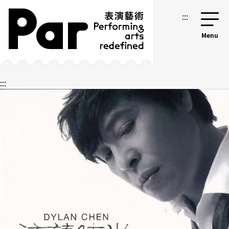
跳到主要内容区块
网站导览
:::
:::