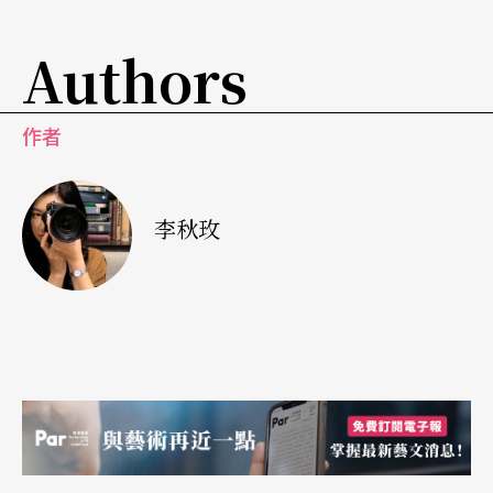
奖传统暨艺术音乐类最佳作词人奖的〈桐花园舞
曲〉之外，更有吕泉生老师高达八十六岁时，为
Authors
〈老朋友〉谱曲，也许成为他最后的遗世之作，以
及陈维斌本人演唱的DVD影片。
作者
伴随著动人的歌曲，不管你躲在那个街角，任凭时
李秋玫
间在嘴间、在耳边、在身上流逝，感动却永远能留
在心中。