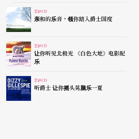
语、母亲、大地之母，到宇宙星云、爱情……直到
艺@CD
歌曲结尾模仿的心跳声，让聆听者的心也跟著颤
亲和的乐音，领你踏入爵士国度
动。〈飞机云〉在最开头加进了飞机起飞的声响，
从低而高的声音有著久别游子思念故乡的那种复杂
又激动的心情。歌词中，飞机在天空画下白色的一
艺@CD
让你听见北极光 《白色大地》电影配
道线，也将他的人生切成故乡和彼岸的两端，相当
乐
贴切地刻画著去国的忧伤。〈樱花进行曲〉带有点
诙谐和嘲讽意味，前奏用旧广播收音机传来爵士钢
艺@CD
听爵士 让你摇头晃脑乐一夏
琴怀旧的味道，以模拟古筝的声音作伴奏，歌词夹
杂一点日文，写著异国的生活经验及打拼的梦想。
专辑中除了收录了二○○九年被云林县公认为「云
林乐章」的〈浊水溪浊水溪〉及入围第十九届金曲