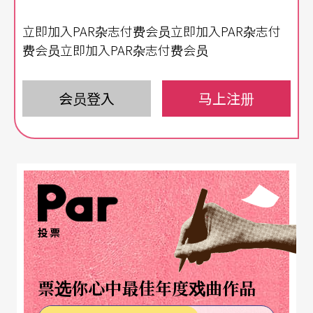
这次介绍两张以「时间」作为概念出发的专辑，创
立即加入PAR杂志付费会员立即加入PAR杂志付
作者恰巧都与日本相关。华裔日籍的黄永灿，是作
费会员立即加入PAR杂志付费会员
曲家、即兴演奏者，又是专业制作人。自创的独立
厂牌Satowa唱片公司，至今已发行超过二十张专
会员登入
马上注册
辑，曾与NHK及Hi Vision合作，陆续为不同的节
目、纪录片等创作主题曲与即兴演奏。
这张《宁静之丘》的十首乐曲是他「新世纪」风格
的最新作品。完成钢琴录音后，黄永灿突发灵感，
投票
找来由小提琴到低音大提琴一共十二位演奏家组成
的弦乐团，加入钢琴独奏的混音。因此整张专辑又
票选你心中最佳年度戏曲作品
多了CD2的钢琴弦乐版。第一首〈水蓝色的星球〉
钢琴感性地重复简单的和弦，加上弦乐衬托氛围，