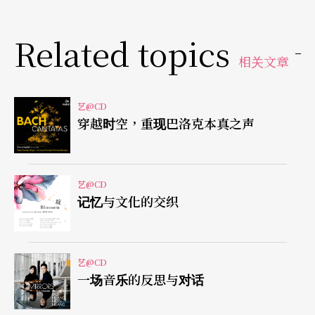
在寂静中」，热中摄影的黄永灿，音乐中也带有丰
富的画面。
Related topics
相关文章
《流转时光》
一本用诗和音乐编起来的书
艺@CD
「这张CD不是歌集，是一本书。是一本用诗和音乐
穿越时空，重现巴洛克本真之声
编起来的书。」陈维斌，并不是歌手、更不是偶像
明星，而是一位在日本执业的牙科医生。但去国多
艺@CD
年，他始终未能忘情于音乐与文学，因此用医生的
记忆与文化的交织
角度，将他离开故乡的心情及前半生的故事写进歌
曲中。细腻的文字与观察，让这张《流转时光》从
艺@CD
第一首歌曲就令人感动。〈心音〉，是他身为医生
一场音乐的反思与对话
的角色，从倾听病人的心跳声开展，串起连结母