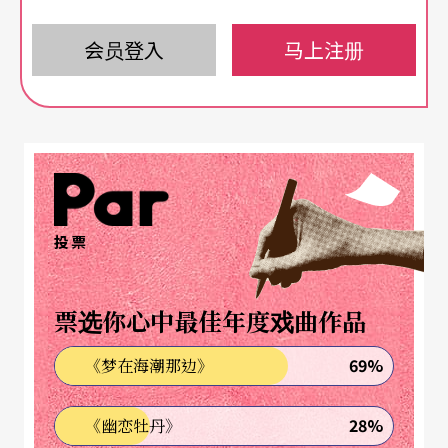
听手风琴的人，可一点也不少！
会员登入
马上注册
沧桑的音色，忧伤的曲调——这大概是你我提到手风
琴时，脑海中浮现的第一个声音。号称「一个乐器
等于一个乐团」，手风琴的演奏曲目多变，在不同
地区民族的手中，也发展出不同的声音与调性。德
国有类似管风琴风格的教会音乐，阿根廷的探戈，
投票
吉普赛人的流浪民族乐，犹太民族的独特调式音
阶。随著探戈及大量使用手风琴作为配乐的欧陆电
票选你心中最佳年度戏曲作品
影在台湾愈来愈风行，手风琴也慢慢成为一项深受
台湾人喜爱的乐器，大量使用于电影或是剧场之
69%
《梦在海潮那边》
中。二○○九年发行的国片《泪王子》就是一个例
28%
《幽恋牡丹》
子，片中并力邀林子祥演唱俄罗斯作曲家B. Mokrou