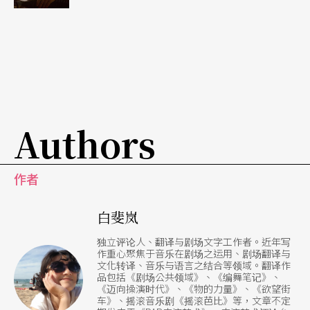
三郎，眨巴著他那一双烂得快要瞎了的眼睛，拉起
他那架十分破旧、十分凄哑的手风琴，在替娟娟伴
奏。娟娟是在唱那支《孤恋花》。她歪著头，仰起
面，闭上眼睛，眉头蹙得紧紧的，头发统统跌到了
一边肩上去，用著细颤颤的声音在唱，也不知是在
Authors
唱给谁听：「月斜西月斜西／真情思君君不知／青
春欉谁人爱／变成落叶相思栽……」
作者
手风琴似乎就从那时候起，成为社会底层人的浪
白斐岚
漫。廿世纪初期手风琴在日本全国风行，也随著日
独立评论人、翻译与剧场文字工作者。近年写
本统治而传来台湾，不过既没有表演空间，又不像
作重心聚焦于音乐在剧场之运用、剧场翻译与
文化转译、音乐与语言之结合等领域。翻译作
其他西洋乐器有专业师资及学院式的训练，早期的
品包括《剧场公共领域》、《编舞笔记》、
《迈向操演时代》、《物的力量》、《欲望街
台湾手风琴演奏者一直是以土法炼钢的方式，靠自
车》、摇滚音乐剧《摇滚芭比》等，文章不定