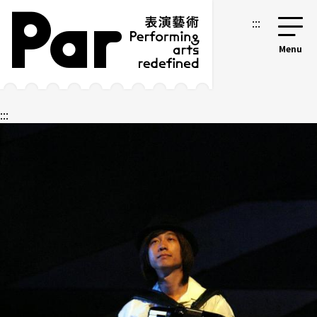
跳到主要内容区块
网站导览
:::
:::