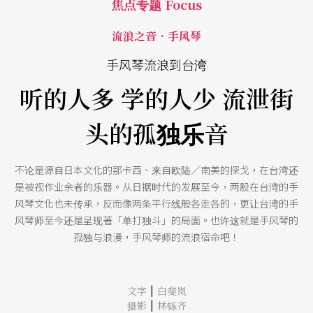
焦点专题 Focus
流浪之音．手风琴
手风琴流浪到台湾
听的人多 学的人少 流泄街
头的孤独乐音
不论是源自日本文化的那卡西、来自欧陆／南美的探戈，在台湾还
是被视作业余者的乐器。从日据时代的发展至今，两股在台湾的手
风琴文化也未传承，反而像两条平行线般各走各的，更让台湾的手
风琴师至今还是呈现著「单打独斗」的局面。也许这就是手风琴的
孤独与浪漫，手风琴师的流浪宿命吧！
|
文字
白斐岚
|
摄影
林铄齐