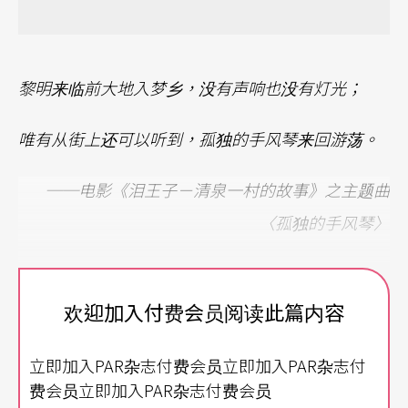
黎明来临前大地入梦乡，没有声响也没有灯光；
唯有从街上还可以听到，孤独的手风琴来回游荡。
──电影《泪王子－清泉一村的故事》之主题曲
〈孤独的手风琴〉
欢迎加入付费会员阅读此篇内容
每个在台湾拉手风琴
（注）
的人，都会告诉你手风
琴在这个国家是多么冷门的乐器：拉的人少，教的
立即加入PAR杂志付费会员立即加入PAR杂志付
人少，卖的人少，修的人更是少。不过近几年来，
费会员立即加入PAR杂志付费会员