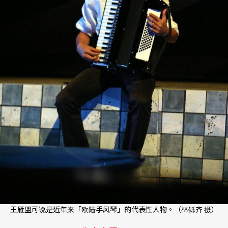
王雁盟可说是近年来「欧陆手风琴」的代表性人物。（林铄齐 摄）