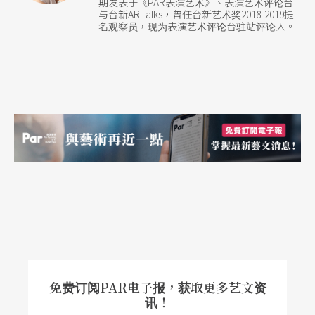
期发表于《PAR表演艺术》、表演艺术评论台
己摸索学习。职业的手风琴乐师，一开始是在市集
与台新ARTalks，曾任台新艺术奖2018-2019提
名观察员，现为表演艺术评论台驻站评论人。
或是庙口帮摆摊的卖药郎中演奏以吸引顾客；之后
随著酒家等娱乐场所的兴起，便与小喇叭、萨克斯
风、鼓、吉他等乐器组成那卡西乐团；当时在电影
院还有「随片登台」的演出形式，在电影开演前邀
请男女主角登台献唱，手风琴也理所当然地成了现
场伴奏。此外，手风琴是个极度仰赖触觉的乐器——
右手按键，左手按纽，钮上往往还有刻痕作为和弦
记号。在视觉辅助完全不管用的情况下，视障朋友
反而比明眼人享有更多优势，加上曲目多是耳熟能
详的民谣改编变奏，不需倚赖乐谱，更加深了手风
免费订阅PAR电子报，获取更多艺文资
琴与「盲眼乐师」、「流浪乐师」等社会边缘人的
讯！
形象连结。无法进入学院般的殿堂，却也流浪在街