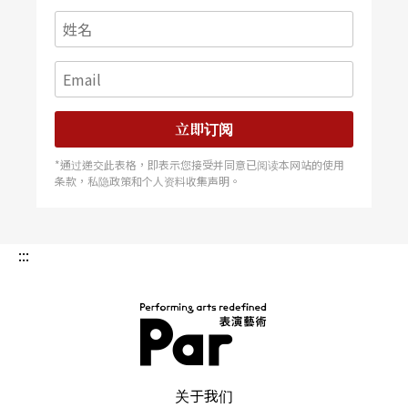
头找到自己的一片天。
接触门槛高
在台湾难形成学习流行
立即订阅
在台湾手风琴界被视为大师的陈汉彬老师，就是这
样一位全才型的乐师。从小自学手风琴，还精通西
*通过递交此表格，即表示您接受并同意已阅读本网站的使用
条款，私隐政策和个人资料收集声明。
班牙吉他与爵士钢琴。不过手风琴能产生巨大音
量，乐团般的和声效果，又方便携带，还是成为陈
:::
汉彬老师四处演奏的第一选择。从那卡西到欧洲民
谣，任何曲目都难不倒他，但在推广手风琴上，却
成了个大难题。即便现在社会已不再将手风琴乐师
视为不务正业的边缘人，却还未能得到学院认同。
PAR 表演艺术杂志
关于我们
没有系统化的教材，没有给专业演奏者的表演机