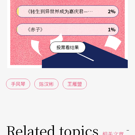
sov于一九四五年所作的歌曲〈孤独的手风琴〉，作
2%
《转生到异世界成为嘉庆君—发现我的祖先是诈骗集团!?》
为电影主题曲，仿佛唯有藉著如此悲沧的声音，才
得以承载历史的乡愁。
1%
《赤子》
白先勇笔下
听见杨三郎的手风琴
投票看结果
《泪王子》中的历史乡愁，是一段关于眷村的记
忆。不过手风琴与台湾人的纠葛，早在日据时代便
已开始，也就是我们最熟悉的那卡西。在台湾，不
手风琴
陈汉彬
王雁盟
管欧陆电影或是探戈多风行，唯一那首人人都会哼
的手风琴名曲，还是金门王与李炳辉的〈流浪到淡
水〉。不过这两位盲眼乐师还有一位更有名的老前
Related topics
辈——作曲家杨三郎，他创作了〈望你早归〉、〈秋
相关文章