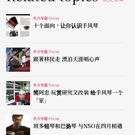
风夜雨〉、〈港都夜雨〉、〈孤恋花〉等脍炙人口
的台湾民谣，在那个没有Youtube的年代，白先勇
焦点专题 Focus
倒是在《孽子》与《孤恋花》这两部小说里，让这
十个面向，让你认识手风琴
个传奇人物活灵活现地出现在我们面前（在《孤恋
花》里，白先勇将这角色另取了「林三郎」的名
焦点专题 Focus
字），甚至在电视／电影改编版的《孤恋花》中成
跟著移民走 漂泊天涯唱心声
为全剧的灵魂人物。落魄的乐师，染毒的歌女，再
加上一把凄凉的手风琴，这幅景象就是五十年前台
焦点专题 Focus
湾的声音记忆：
简阿忠 玩赏研究又改装 给手风琴一个
「家」
娟娟立在房间的一角，她穿著一件黑色的缎子旗
袍，披著件小白褂子，一头垂肩的长发，腰肢扎得
焦点专题 Focus
班多钮琴和巴扬琴 与NSO在四月相遇
还有一捻。她背后围著三个乐师，为首的是那个林