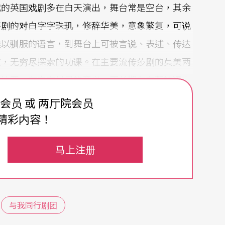
代的英国戏剧多在白天演出，舞台常是空台，其余
莎剧的对白字字珠玑，修辞华美，意象繁复，可说
难以驯服的语言，到舞台上可被言说、表述、传达
演，无穷尽探索的功课。在主要流传莎剧的英美两
士比亚」在中文世界的意义，更长期存在著转译上
」的不甚通顺的修辞译语所组成的所谓文学经典。
费会员 或 两厅院会员
度解读和不同面向探究，尤其对人性精辟的观照，
精彩内容！
文本，导演要采取何种观点诠释，将莎士比亚带到
马上注册
解和个人的美学策略。
兰．唐纳伦执导的俄语版莎翁喜剧《第十二夜》在
制作，我们发现，莎士比亚不再那么遥不可及，艰
与我同行剧团
纳伦的作品难能可贵地将舞台、角色及剧本的诠释