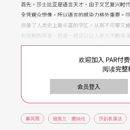
首先，莎士比亚是语言天才，由于文艺复兴时
全凭观众想像，所以语言的感染力格外重要。
收录了人类史上最丰富的字汇。从高不可攀又
和理解的声音，就是一趟足以让人毕生不断操
地，尚且有莎剧语言表演的专门课程，而「莎
的尴尬：「莎剧」往往代表一种勉强称为「诗
欢迎加入 PAR付
其次，莎士比亚的剧本耐人玩味，提供多种角
阅读完整
使得他的作品具有世界共通性。面对开放性的
会员登入
当代观众面前，考验著创作者对莎士比亚的理
二○○八年，英国「与我同行」剧团导演迪克
台湾上演，为国内观众展示了一出成功的莎剧
暴风雨
迪克兰．唐纳伦
莎剧表演法
涩难懂。在重视导演诠释权的当代剧场中，唐