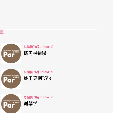
如同「教练之于球员」，导演唯一的责任，就是确
场所，透过排练场的集体创造与互动，他和演员之
同样反映在他面对经典的演绎上。一如唐纳伦接受
不断地给人惊喜；「你必须在谦逊与无知的状态下
章
为，他像个同辈般，牵著手带著我们，引领我们，
总编辑的话 Editorial
的工作方法，或许可以提供一条路径，让我们更靠
练习与错误
总编辑的话 Editorial
是下一个指挥大师接班人？继○八年本刊首度推出
终于等到DV8
指挥的明日之星之后，今年再度为乐迷们同步更新
续低迷、交响乐团破产时有所闻的当前，年轻指挥
总编辑的话 Editorial
成了一波趋势，寄望能借此冲破低迷景气的契机。
谢幕学
过人的音乐才华，并且被训练成为具有指挥特质的