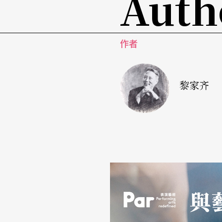
Auth
作者
黎家齐