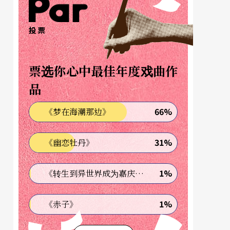
投票
票选你心中最佳年度戏曲作
品
66%
《梦在海潮那边》
31%
《幽恋牡丹》
1%
《转生到异世界成为嘉庆君—发现我的祖先是诈骗集团!?》
1%
《赤子》