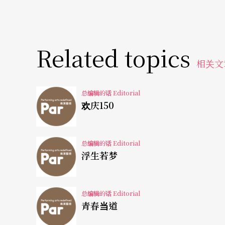
空间还给演员。导演之于演员，对他而言，就
保排演时的流畅演出。剧场永远是最好的学习
间彼此学习、互相启发，如此的谦虚态度，也
Related topics
本刊采访时的说法，选择做莎剧，是因为莎翁
相关文
接近莎翁。他不是为了教我们而在那里，我认
总编辑的话 Editorial
到达无与伦比的风景中。」这位当代剧场大师
欢庆150
近莎士比亚一点。
总编辑的话 Editorial
江山代有才人出，在竞争激烈的全球乐坛，谁
浮生若梦
「指挥星光帮」的专题，评比预言谁将是乐团
世界顶尖乐团指挥的最新名单。在欧美景气持
总编辑的话 Editorial
出头天，为老乐团改头换面注入新气象，似乎
青春当道
这些乐坛新秀，多半出身音乐世家，从小展露