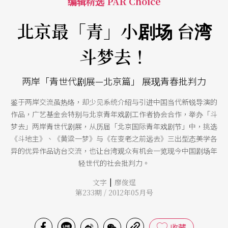
编辑精选 PAR Choice
北京最「青」小剧场 台湾
斗梦去！
两岸「青世代剧展—北京篇」 展现青春批判力
鉴于两岸交流虽热络，却少见系统介绍与引进中国当代新锐导演的
作品，广艺基金会特别与北京青年戏剧工作者协会合作，举办「斗
梦去」两岸青世代剧展，从历届「北京国际青年戏剧节」中，挑选
《斗地主》、《黄粱一梦》与《在变老之前远去》三出型态美学各
异的优异作品访台交流，也让台湾观众有机会一览现今中国剧场年
轻世代的社会批判力。
|
文字
廖俊逞
第233期 / 2012年05月号
收藏