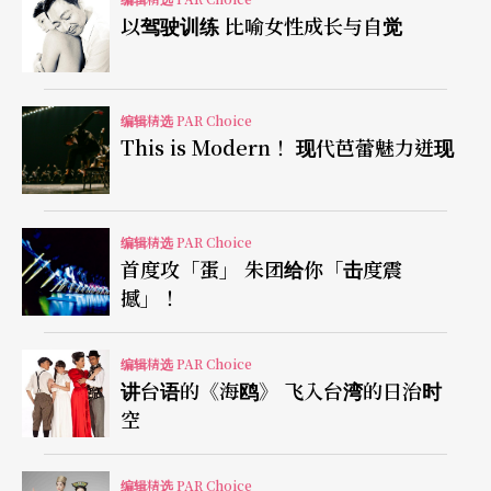
以驾驶训练 比喻女性成长与自觉
示：「无论哪种，小剧场的精神都是一种『对
抗』。在历史、政治与意识形态之外，两岸剧场人
若能秉持对文化的尊重与热爱，求同存异，就能将
编辑精选 PAR Choice
This is Modern！ 现代芭蕾魅力迸现
剧场艺术持续推进下去。」
编辑精选 PAR Choice
首度攻「蛋」 朱团给你「击度震
撼」！
编辑精选 PAR Choice
讲台语的《海鸥》 飞入台湾的日治时
空
编辑精选 PAR Choice