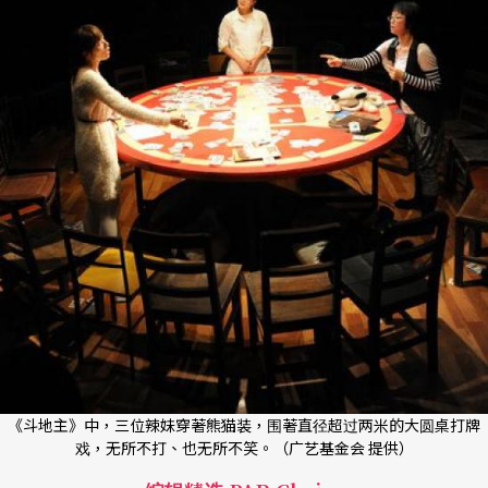
《斗地主》中，三位辣妹穿著熊猫装，围著直径超过两米的大圆桌打牌
戏，无所不打、也无所不笑。（广艺基金会 提供）