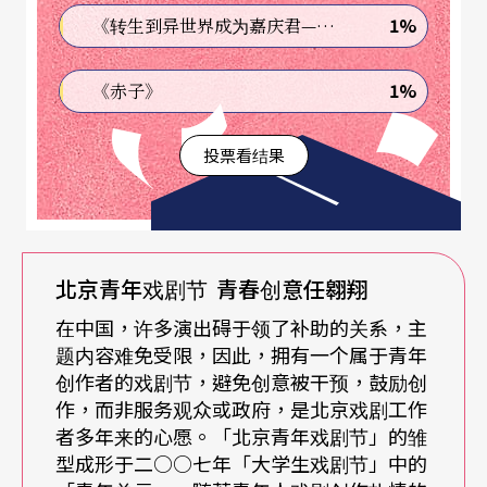
剧本。这个本，千万不能埋头苦写、更不能凭冲动
1%
《转生到异世界成为嘉庆君—发现我的祖先是诈骗集团!?》
乱写。『青剧展』正好让两岸年轻创作者彼此互窥
1%
《赤子》
内心，反思而前瞻。」
投票看结果
剧展打头阵的，是由出身贝克特学院正统训练的爱
尔兰盼盼剧院（Pan Pan Theater）导演昆火（Gavi
n Quinn）与北京新锐编剧孙悦合作的《斗地主》。
「斗地主」是对岸时下流行的扑克牌游戏，在这场
北京青年戏剧节
青春创意任翱翔
牌局中，三位辣妹穿著熊猫装，围著直径超过两米
在中国，许多演出碍于领了补助的关系，主
的大圆桌，无所不打、也无所不笑。剧情戏谑嘲讽
题内容难免受限，因此，拥有一个属于青年
创作者的戏剧节，避免创意被干预，鼓励创
熟龄剩女、高失业、高房价、选秀乱象等社会荒谬
作，而非服务观众或政府，是北京戏剧工作
现况，而观众也将被邀请入戏，亲身参与牌局，旁
者多年来的心愿。「北京青年戏剧节」的雏
型成形于二○○七年「大学生戏剧节」中的
观者变当事人，体验中国青年批判现实的勇气。