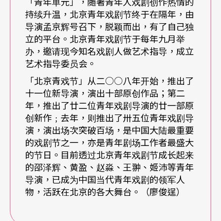
「青年单元」，随著青年人戏剧创作热情的
持续升温，北京青年戏剧节终于在隔年，由
《黄粱一梦》是北京票房导演黄盈的作品，改编自
导演孟京辉号召下，脱颖而出，有了自己独
唐代传奇《枕中记》。虽是取材传统文学，对现实
立的平台。北京青年戏剧节于每年九月举
办，邀请现今知名戏剧人做艺术指导，成立
的观照却是犀利深刻。《黄粱一梦》透过传统京剧
艺术指导委员会。
唱腔与身段表现，表现古今交错的剧情，以烹熟一
「北京青戏节」从二○○八年开始，推出了
锅黄粱米的时间，在原著人生如梦的思考更上一
十一位新导演，演出十部原创作品；第二
年，推出了廿二位青年戏剧导演的廿一部原
层，看透中国近年物质乍富、精神荒芜的爆发大
创新作﹔去年，则推出了卅五位青年戏剧导
梦，也是黄盈导演对中国短短十年内经济环境急速
演，演出场次突破百场，是中国大陆最重要
的戏剧节之一，亦是青年剧场工作者最盛大
成长、人心却动荡空虚的赤坦告白。
的节日。目前透过北京青年戏剧节成长起来
的邵泽辉、黄盈、赵淼、王翀、姬沛等青年
压轴的《在变老之前远去》，则是首届青戏节时的
导演，已成为中国当代青年戏剧的领军人
票房冠军。导演邵泽辉作品面貌多元，《在变老之
物，活跃在北京的各大舞台。（廖俊逞）
前远去》改编自中国轰动一时的真实事件，讲述一