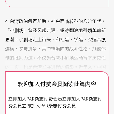
在台湾政治解严前后，社会面临转型的八○年代，
「小剧场」曾经风起云涌、掀涛翻浪地引领革命新
思潮。小剧场走上街头，和社运、学运、农运合纵
连横，参与抗争，其冲锋陷阵的战斗性格、颠覆体
制的批判力道，不仅为台湾小剧场运动写下历史性
的一页，也是台湾发展进程的缩影。近年来，中国
重要城市的飞速繁盛，资产阶级的蓬勃兴起，对岸
欢迎加入付费会员阅读此篇内容
的年轻创作者又如何透过小剧场反映社会现实？由
导演孟京辉发起，迄今举办四届的「北京国际青年
立即加入PAR杂志付费会员立即加入PAR杂志付
戏剧节」，是培育年轻导演创作的最重要平台。长
费会员立即加入PAR杂志付费会员
达三周，多达五十出戏的演出，成为接触中国现