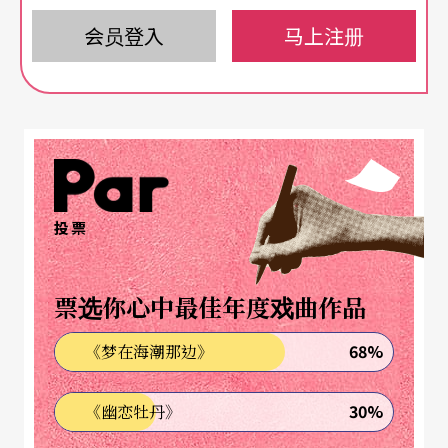
状、理解文化差异、观察世代氛围最直接的方式。
会员登入
马上注册
三档优异作品
访台
进行「宁静的深度交谈」
广艺基金会执行长杨忠衡表示，两岸交流日趋紧
密，唯独中国当代新锐导演的作品，少见系统介绍
与引进。致力推动两岸新世代交流的广艺基金会，
投票
特别与北京青年戏剧工作者协会合作，举办「斗梦
去」两岸青世代剧展，从历届「北京青戏节」中，
票选你心中最佳年度戏曲作品
挑选三出型态美学各异的优异作品，让青年艺术家
68%
《梦在海潮那边》
透过剧场，进行「宁静的深度交谈」。杨忠衡说：
「我们所处并不是一个沉淀的时代，戏外世界往往
30%
《幽恋牡丹》
比戏里还纷乱，几亿华人正集体创作结局不可测的