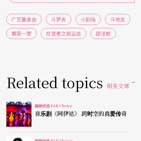
个放弃高薪、去云南热血执教却不幸身亡的青年马
骅，如何诚实勇敢地追寻生命的自由理想，素朴地
广艺基金会
斗梦去
小剧场
斗地主
切中当代中国青年的浪漫主义渴望。全剧宛如一场
黄粱一梦
在变老之前远去
邵泽辉
北京青年的逐梦练习曲，唤醒资本主义时代遗失的
纯真精神。
不论台湾或北京 小剧场精神都是「对抗」
Related topics
身兼北京青年戏剧工作者协会会长的邵泽辉说：
相关文章
「多年来我们陆续接触到不少台湾小剧场的作品，
台湾早期八○年代社会批判风气高涨的小剧场运
编辑精选 PAR Choice
音乐剧《阿伊达》 跨时空的真爱传奇
动，差不多正是北京在九○年代开始面对的状
况。」如今台湾小剧场如今多强调表达形式的艺术
性，北京则普遍重视作品的社会性。邵泽辉也表
编辑精选 PAR Choice