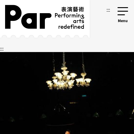
跳到主要内容区块
网站导览
:::
:::