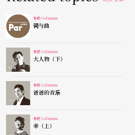
说清楚我就说书去好了，不会来当编舞者。我没办
法告诉你，那没有什么关系，但是我也没有办法告
专栏 Columns
词与曲
诉我的舞者。我只能告诉他们，我要的是这样这样
这样；他们就试著跳这样这样这样。我说不对不对
不对，不是那样那样那样，是这样这样这样。他们
专栏 Columns
大人物（下）
可以试著来了解我的意思，可是我没办法告诉他
们，我什么也没有办法告诉他们。有些情绪很复
杂，我说不出来，我也跳不出来。当我试著去表达
专栏 Columns
爸爸的音乐
给我的舞者时，我已经扭曲了那个情绪。我的舞者
看了我的示范学著跳，又扭曲了一次。等到观众看
了试著去体会，又再扭曲一次。
专栏 Columns
幸（上）
所以我这支舞和其他任何的舞一样，在观众的心里