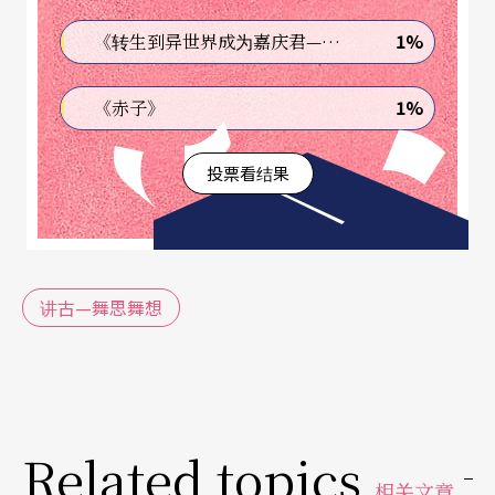
如果这廿个人从头到尾都跳一样的动作，这支舞还
1%
《转生到异世界成为嘉庆君—发现我的祖先是诈骗集团!?》
算不算是一支大型的舞蹈？那如果这支舞只有一个
人跳，他从头到尾跳了刚刚那廿个人所跳的动作，
1%
《赤子》
到结尾时他又多跳了一个动作是刚才那廿个人所没
投票看结果
有跳的动作，那这支一个人跳的舞是不是比刚刚那
廿个人跳的舞还要大型呢？又如果那支廿个人跳的
舞用录影机录下来，在家里用十三吋电视机看。而
这支一个人跳的舞被录影起来在新世界大戏院放
讲古—舞思舞想
映，哪个比较大型？大型到底大在哪里？
我这支舞很抽象，它没有一个故事，你看不到一个
故事。如果要说故事我就写小说去好了，不会来当
Related topics
编舞者。有些感觉很微妙，我说不清楚，如果能够
相关文章