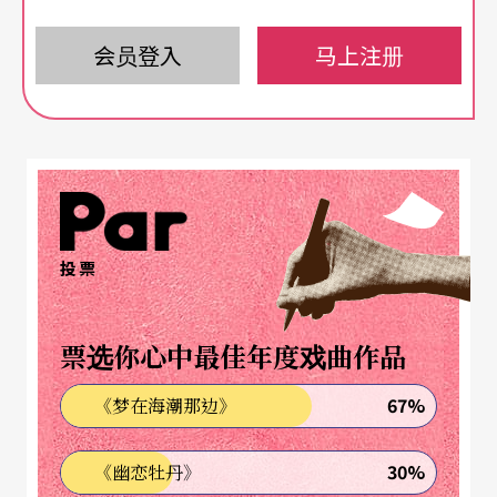
跳出说不清楚的感觉
会员登入
马上注册
廿年来还是觉得这支舞耐人寻味。台词述说著舞蹈
人的心声，节录如下，分享给大家看看。
我曾经是一个编舞者，我曾经构想过一支大型的舞
蹈，什么是大型的舞蹈？一个人跳算不算是一支大
投票
型的舞蹈？不算的话。那么两个人跳算不算是大型
的舞蹈？也不算！那么三个人跳呢？五个人呢？七
票选你心中最佳年度戏曲作品
个人呢？这个问题牵涉到另外一个问题。一个人脸
上到底要留几根胡子他才算是留了胡子？这个问题
67%
《梦在海潮那边》
又牵涉到另一外个问题。胡子跟鬓毛要底要怎么分
30%
《幽恋牡丹》
开？好吧！好吧！我们就说这支舞有廿个人跳吧。