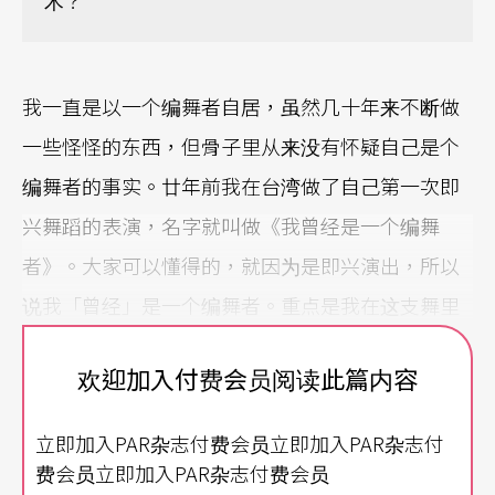
术？
我一直是以一个编舞者自居，虽然几十年来不断做
一些怪怪的东西，但骨子里从来没有怀疑自己是个
编舞者的事实。廿年前我在台湾做了自己第一次即
兴舞蹈的表演，名字就叫做《我曾经是一个编舞
者》。大家可以懂得的，就因为是即兴演出，所以
说我「曾经」是一个编舞者。重点是我在这支舞里
头把一些舞蹈行为现象讽刺了一番，一边说著大家
欢迎加入付费会员阅读此篇内容
都听得懂的台词，一边跳著没人看得懂的舞蹈，还
希望在猛记台词之余，身体可以不受头脑管束地自
立即加入PAR杂志付费会员立即加入PAR杂志付
由舞动。
费会员立即加入PAR杂志付费会员