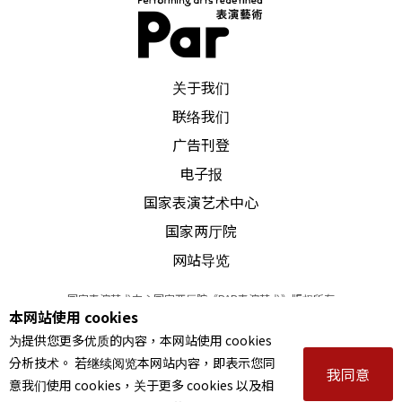
PAR 表演艺术杂志
关于我们
联络我们
广告刊登
电子报
国家表演艺术中心
国家两厅院
网站导览
国家表演艺术中心国家两厅院《PAR表演艺术》版权所有
本网站使用 cookies
©
2022
Performing arts redefined. All Rights Reserved
为提供您更多优质的内容，本网站使用 cookies
统一编号 Tax Id number 00973926
分析技术。 若继续阅览本网站内容，即表示您同
本站所提供相关演出资讯，如有异动应以主办单位公告为准。
我同意
意我们使用 cookies，关于更多 cookies 以及相
服务条款
｜
隐私权声明
｜
著作权声明