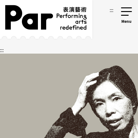
跳到主要内容区块
网站导览
:::
:::