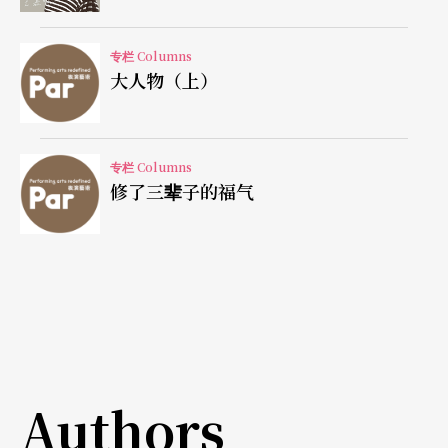
都是一种三重扭曲的结果。我心里那个微妙的感觉
也许从来不曾到达任何一个观众的心里，可是他们
专栏 Columns
大人物（上）
照常鼓掌。于是我有个想法，观众的掌声是一种皆
大欢喜的误解。所以说，舞蹈到底是一种了解的艺
术呢？还是一种误解的艺术？
专栏 Columns
修了三辈子的福气
服装造成的不确定性
我穿著借来的各种可被认得的专业服装，像医生的
手术服、棒球装、剑道服、军装、厨师服等。你一
看就知道这人是做什么的，只是她就不是个「编舞
者」。我满场乱舞，就希望能在一堆的台词下有个
Authors
最不羁的身体。这些服装有的真好穿，跳起舞来完