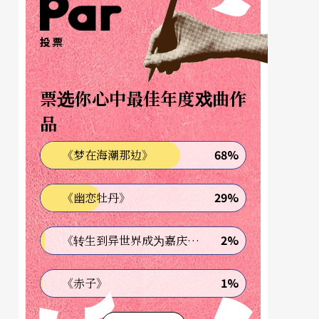
投票
票选你心中最佳年度戏曲作
品
68%
《梦在海潮那边》
29%
《幽恋牡丹》
2%
《转生到异世界成为嘉庆君—发现我的祖先是诈骗集团!?》
1%
《赤子》