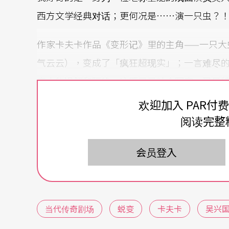
西方文学经典对话；更何况是……演一只虫？
作家卡夫卡作品《变形记》里的主角——一只大
气云云），变成了「疯狂超现实」；一言难尽
家人的误解和隔绝。这既是最社会写实，又是
《李尔在此》之后，再度挑战独角戏——戏曲的
欢迎加入 PAR付
倒错反转，用戏曲的抽象象征，来演绎现实里
阅读完整
著迷与好奇？！
会员登入
当代传奇剧场
蜕变
卡夫卡
吴兴