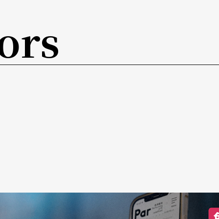
ors
争，让她学习到抗压性与求知欲，锻炼了她坚强的
文章，访问了美国政治经济方面最成功的创新者，
们的回答都是：小时候学音乐。音乐带给你审美的
无价的。如果今天能拉到贝多芬的弦乐四重奏，这
东西是在其他地方学不到的。学音乐的人从小都是
败，然后被自己做不到的要求打败，不断在跌倒与
斗性格。」
乐天才学校——费城柯蒂斯音乐院，拜在名中提
黄心芸连一把中提琴都没有，最后老师将自己收藏
于有钱可以买一把真正属于自己的中提琴。