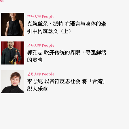
议，当然也有意栽培。因此，陈秋盛开始邀她每周
起接受他的指导。当时还是国中生的黄心芸与两位
艺号人物 People
六下午是她人生中最快乐、最难忘的美好时光：「
克莉丝朵．派特 在语言与身体的牵
引中构筑意义（上）
师家的地下室学习，真是令人难忘，而且很好玩。
与奏鸣曲。每次一玩都是好几个小时，我们真的玩
艺号人物 People
郭雅志 吹开传统的界限，寻觅鲜活
情是永远不会消失的。」
的灵魂
艺号人物 People
李志纯 以音符反思社会 将「台湾」
，随日籍中提琴家竹野大卫学习。双亲的不舍及经
织入乐章
时间，因为这是揹负著父母亲的期许与牺牲换来
也无处可去，于是竹野先生就邀请黄心芸到他家，
括室内乐，而且也在老师的影响下培养了阅读及听