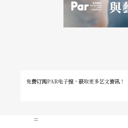
在曼纽因音乐学校时，竹野先生即已开始鼓励黄心芸
rtis International Competitio
比赛 ，我认为音乐当成艺术的形式是有讨论空
比赛，拿三个奖！但是每一个比赛都给了我什
的目的。当我进入『特提斯』这个比赛时，我
所以我根本搞不清楚其他人拉什么。」黄心芸
免费订阅PAR电子报，获取更多艺文资讯！
「慕尼黑的比赛是为了父亲去的。他热切地盼
愿望，所以我去了，也拿到了。当然现在我非
都不知道，基本上只有练习，然后去德国。我
:::
在慕尼黑国际音乐比赛获奖，也意味著黄心芸