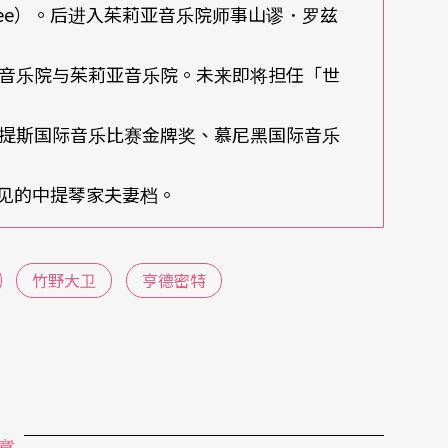
Tree）。后进入茱莉亚音乐院师事山谬．罗兹
始是主修钢琴，是在选择第二样乐器时，才选了中
的人最多，所以她与父亲走进管弦乐教室，直接问
音乐院与茱莉亚音乐院。未来即将担任「世
管可以选，由于父亲认为女孩子吹管乐「脸红脖子
伴终生。
提斯国际音乐比赛金牌奖、慕尼黑国际音乐
seph Haydn）弦乐四重奏作品七十六第四首
为罕见的中提琴家夫妻档。
乐四重奏，当时我的呼吸随著音乐起伏。记得当中
合后的音色之美是难以想像也无法预期的。之后，
竹野大卫
亨德密特
多芬、海顿、布拉姆斯与舒曼等等作曲家的室内
会那种愉悦的感觉。」
的鼓励，他明白表示，在她手太小的状况下，是不
是因为陈秋盛发现她有著过人天分，已预示到她在
章