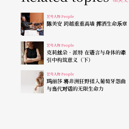
音乐上将有一番不凡的成就，才会提出如此建
六下午到他家的地下室，与刘孟捷、吕绍嘉一
艺号人物 People
大哥哥，在地下室开始玩起音乐。这两年的周
陈美安 跨越重重高墙 挥洒生命乐章
那两年的星期六，我与刘孟捷、吕绍嘉在陈老
我们会轮流演奏、指挥交响曲、歌剧、协奏曲
艺号人物 People
克莉丝朵．派特 在语言与身体的牵
得很开心，也很幸运有这样的友谊，这样的感
引中构筑意义（下）
学习音乐
培养坚强奋斗的性格
艺号人物 People
玛丽莎 将非洲狂野揉入葡萄牙怨曲
国中毕业后，黄心芸远赴伦敦曼纽因音乐学校
与当代对话的无限生命力
济上的压力，促使黄心芸必须更加努力与善用
的。当学校放假时，这位来自台湾的小留学生
这段时间黄心芸赚到许多免费的课，其中还包
音乐的习惯，丰富了她在校园以外的知识。