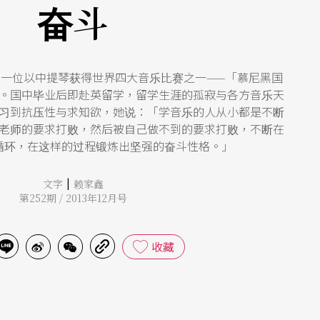
奋斗
一位以中提琴获得世界四大音乐比赛之一——「慕尼黑国
。国中毕业后即赴英留学，留学生涯的孤寂与各方音乐天
习到抗压性与求知欲，她说：「学音乐的人从小都是不断
老师的要求打败，然后被自己做不到的要求打败，不断在
循环，在这样的过程锻炼出坚强的奋斗性格。」
|
文字
赖家鑫
第252期 / 2013年12月号
收藏