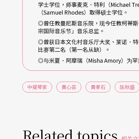
学士学位，师事麦克．特利（Michael 
奖的演奏家。如同许多音乐班的学生，她一开
（Samuel Rhodes）取得硕士学位。
提琴。当时，黄心芸认为拉小提琴或选小提琴
◎曾任教曼尼斯音乐院，现今任教柯蒂斯
老师还缺什么乐器，当时只剩下中提琴与双簧
宗国际音乐节」音乐总监。
粗」不好看，所以选了中提琴，便与中提琴结
◎曾获日本文化村音乐厅大奖、莱诺．特
比赛第二名（第一名从缺）。
「我一开始就爱上中提琴，在第一次听到海顿（Jo
◎与米夏．阿摩瑞（Misha Amory）
《日出》的现场演出之前，我从来没有听过弦
提琴独奏时，我的眼泪不禁掉了下来。这种结
中提琴家
黄心芸
黄孝石
陈秋盛
我开始对室内乐感兴趣，开始学习莫札特、贝
乐。我喜爱乐器之间的对话，就像朋友之间聚
同时，也受到台北市立交响乐团前团长陈秋盛
可能成为钢琴家的，应该改中提琴为主修，这
Related topics
相关文