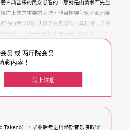
喜爱古典音乐的民众必看的，那就是由黄孝石先生
乐推广上非常重要的人物，他自掏腰包远赴欧洲录
是何物的民众因此认识了史麦塔纳、莫札特与贝多
的热爱，而这一份热情也传染给他的爱女——中
费会员 或 两厅院会员
乎所有人的想像。每一次当我要决定什么事情或是
精彩内容！
身边。他热爱音乐，并且认为音乐在文化中非常重
马上注册
的使命了。」黄心芸说。
的黄心芸，是台湾第一位以中提琴获得世界四大音
onal Music Competition in Munich）大
d Takeno），毕业后考进柯蒂斯音乐院取得