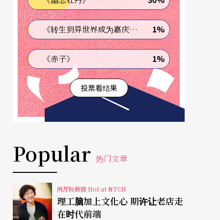
1%
《转生到异世界成为嘉庆君—发现我的祖先是诈骗集团!?》
1%
《赤子》
投票看结果
Popular
热门文章
两厅院橱窗 Hot at NTCH
理工脑加上文化心 期许让老店走
在时代前端