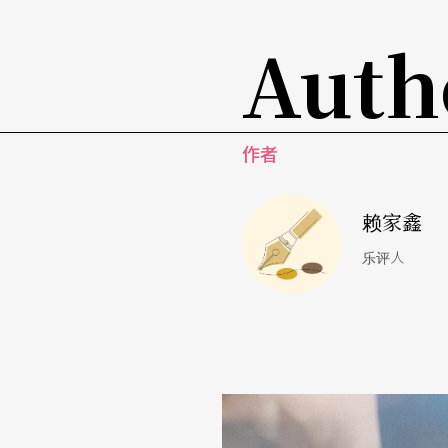
Auth
留学生涯的孤寂与各方音乐天才之间的无形竞
意志力与奋斗的性格。「《纽约时报》曾有篇
请教什么是对他们来说一辈子最大的影响？他
作者
观点，这是其他艺术或学科都无法做到的，是
种享受是无价的。第二是对自己的要求，这种
赖家鑫
不断被打败的，被比赛打败、被老师的要求打
乐评人
站起来中循环，在这样的过程锻炼出坚强的奋
曼纽因音乐学校毕业之后，黄心芸考进另一所音
琴家麦克．特利门下。虽然主修中提琴，但是
的中提琴借她使用，一借就是两年，直到她终
无心插柳
却连获国际比赛大奖