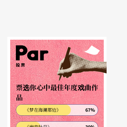
投票
票选你心中最佳年度戏曲作
品
67%
《梦在海潮那边》
30%
《幽恋牡丹》