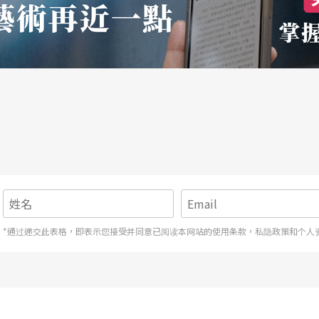
参加「莱诺．特提斯国际比赛」（Lionel Te
n），她也成为该比赛史上最年轻的金牌得主。「 其实我不太相信
间的，而且可容纳不同观点。假如我可以参加三个
么，它应该是教我如何做到最好与鞭策我达到特别
根本不知道这个比赛，这是竹野先生要求我去的，
说。
望我去，但我完全不感兴趣，因为很清楚这是他的
常感激，但那个时候，我真的谁都不认识，什么事
*通过递交此表格，即表示您接受并同意已阅读本网站的使用条款，私隐政策和个人
真的非常非常幸运！」
已经站上国际舞台，瞬时成为知名人物，但是她并