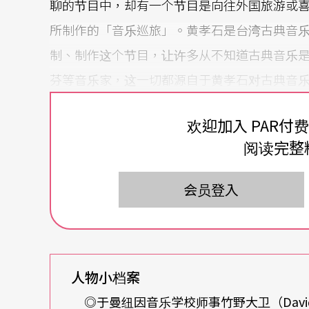
聊的节目中，却有一个节目是向往外国旅游或
所制作的「音乐巡旅」。黄孝石是台湾古典音
制、制作这个节目，让许多从不知道古典音乐
芬等音乐家，这一切都源自于黄孝石对古典音乐
提琴家黄心芸。
欢迎加入 PAR付
「我是最幸福的音乐家！父亲对我的影响是超
阅读完整
如何更上层楼时，他总是鼓励我，即使不在我
会员登入
要，是人类的核心价值。现在，音乐也成为我
因缘际会
与中提琴结缘终生
目前任教于费城柯蒂斯音乐院与茱莉亚音乐院
人物小档案
乐比赛之一——「慕尼黑国际音乐比赛」（ARD Internati
◎于曼纽因音乐学校师事竹野大卫（Davi